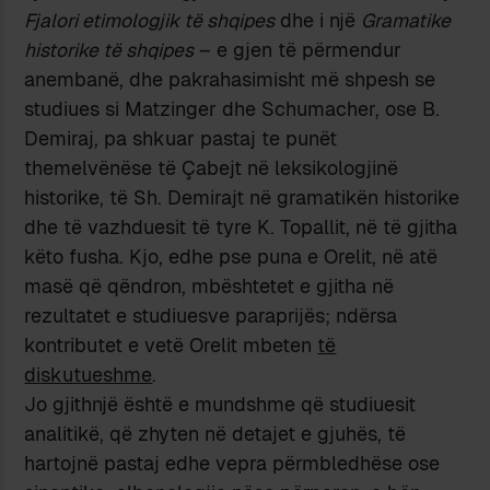
Fjalori etimologjik të shqipes
dhe i një
Gramatike
historike të shqipes
– e gjen të përmendur
anembanë, dhe pakrahasimisht më shpesh se
studiues si Matzinger dhe Schumacher, ose B.
Demiraj, pa shkuar pastaj te punët
themelvënëse të Çabejt në leksikologjinë
historike, të Sh. Demirajt në gramatikën historike
dhe të vazhduesit të tyre K. Topallit, në të gjitha
këto fusha. Kjo, edhe pse puna e Orelit, në atë
masë që qëndron, mbështetet e gjitha në
rezultatet e studiuesve paraprijës; ndërsa
kontributet e vetë Orelit mbeten
të
diskutueshme
.
Jo gjithnjë është e mundshme që studiuesit
analitikë, që zhyten në detajet e gjuhës, të
hartojnë pastaj edhe vepra përmbledhëse ose