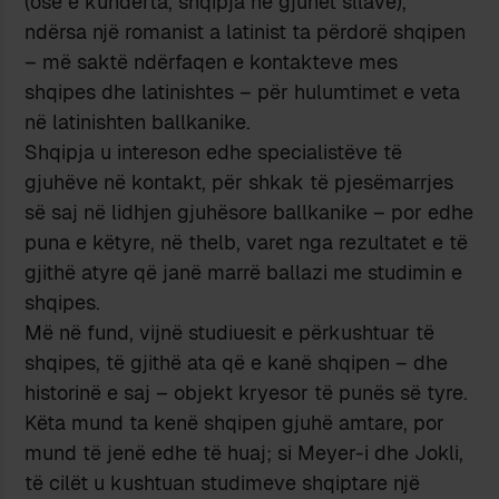
(ose e kundërta, shqipja në gjuhët sllave),
ndërsa një romanist a latinist ta përdorë shqipen
– më saktë ndërfaqen e kontakteve mes
shqipes dhe latinishtes – për hulumtimet e veta
në latinishten ballkanike.
Shqipja u intereson edhe specialistëve të
gjuhëve në kontakt, për shkak të pjesëmarrjes
së saj në lidhjen gjuhësore ballkanike – por edhe
puna e këtyre, në thelb, varet nga rezultatet e të
gjithë atyre që janë marrë ballazi me studimin e
shqipes.
Më në fund, vijnë studiuesit e përkushtuar të
shqipes, të gjithë ata që e kanë shqipen – dhe
historinë e saj – objekt kryesor të punës së tyre.
Këta mund ta kenë shqipen gjuhë amtare, por
mund të jenë edhe të huaj; si Meyer-i dhe Jokli,
të cilët u kushtuan studimeve shqiptare një