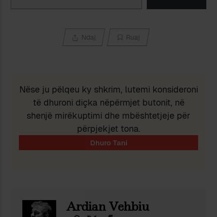
Ndaj
Ruaj
Nëse ju pëlqeu ky shkrim, lutemi konsideroni
të dhuroni diçka nëpërmjet butonit, në
shenjë mirëkuptimi dhe mbështetjeje për
përpjekjet tona.
Ardian Vehbiu