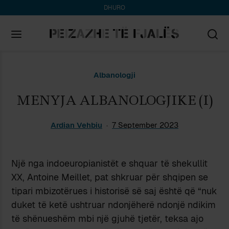
DHURO
Search
Albanologji
for:
MENYJA ALBANOLOGJIKE (I)
Ardian Vehbiu
7 September 2023
Një nga indoeuropianistët e shquar të shekullit
XX, Antoine Meillet, pat shkruar për shqipen se
tipari mbizotërues i historisë së saj është që “nuk
duket të ketë ushtruar ndonjëherë ndonjë ndikim
të shënueshëm mbi një gjuhë tjetër, teksa ajo