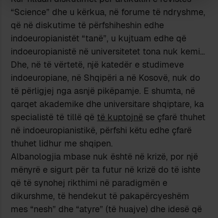
“Science” dhe u kërkua, në forume të ndryshme,
që në diskutime të përfshiheshin edhe
indoeuropianistët “tanë”, u kujtuam edhe që
indoeuropianistë në universitetet tona nuk kemi…
Dhe, në të vërtetë, një katedër e studimeve
indoeuropiane, në Shqipëri a në Kosovë, nuk do
të përligjej nga asnjë pikëpamje. E shumta, në
qarqet akademike dhe universitare shqiptare, ka
specialistë të tillë që
të kuptojnë
se çfarë thuhet
në indoeuropianistikë, përfshi këtu edhe çfarë
thuhet lidhur me shqipen.
Albanologjia mbase nuk është në krizë, por një
mënyrë e sigurt për ta futur në krizë do të ishte
që të synohej rikthimi në paradigmën e
dikurshme, të hendekut të pakapërcyeshëm
mes “nesh” dhe “atyre” (të huajve) dhe idesë që