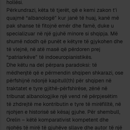
hollësi.
Përkundrazi, këta të tjerët, që e kemi zakon t’i
quajmë “albanologë” kur janë të huaj, kanë më
pak shanse të fitojnë emër dhe famë, duke u
specializuar në një gjuhë minore si shqipja. Më
shumë ndodh që punët e këtyre të gjykohen dhe
të vlejnë, në atë masë që përdoren prej
“patriarkëve” të indoeuropianistikës.
Dhe këtu na del përpara paradoksi: të
mëdhenjtë që e përmendin shqipen shkarazi, ose
përfshijnë ndonjë kapitull(th) për shqipen në
traktatet e tyre gjithë-përfshirëse, zënë në
tribunat albanologjike një vend në përpjesëtim
të zhdrejtë me kontributin e tyre të mirëfilltë, në
njohjen e historisë së kësaj gjuhe. Për shembull,
Orelin – këtë komparativist kompetent dhe
njohës të mirë të gjuhëve sllave dhe autor të një