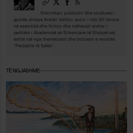
Shkrimtari, publicisti dhe studiuesi i
gjuhës shqipe Ardian Vehbiu, autor i mbi 20 librave
në eseistikë dhe fiction dhe njëherazi anëtar i
jashtëm i Akademisë së Shkencave të Shqipërisë,
është një nga themeluesit dhe botuesit e revistës
“Peizazhe të fjalës”.
TË NGJASHME