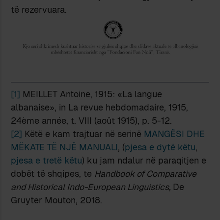
të rezervuara.
[1]
MEILLET Antoine, 1915: «La langue
albanaise», in La revue hebdomadaire, 1915,
24ème année, t. VIII (août 1915), p. 5-12.
[2]
Këtë e kam trajtuar në serinë
MANGËSI DHE
MËKATE TË NJË MANUALI
, (
pjesa e dytë këtu
,
pjesa e tretë këtu
) ku jam ndalur në paraqitjen e
dobët të shqipes, te
Handbook of Comparative
and Historical Indo-European Linguistics,
De
Gruyter Mouton, 2018.