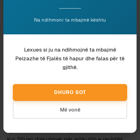
fund të faqes. Meillet-ja, gjithsesi, ka emrin e
madh dhe autoritetin, dhe punëtorët e dijes
Na ndihmoni ta mbajmë kështu
gjithnjë i japin përparësi
autoritetit
. Por
mbështetja tek autoriteti kompenson për
pasigurinë tonë, që të krijojmë gjykime në
mënyrë të pavarur; dhe në vetvete nuk mjafton,
Lexues si ju na ndihmojnë ta mbajmë
po të mos shoqërohet nga të menduarit kritik.
Peizazhe të Fjalës të hapur dhe falas për të
Nga ana tjetër, universitetet në Shqipëri nuk i
gjithë.
kanë mundësitë, dhe as synojnë, që të formojnë
specialistë të historisë së gjuhës, komparativistë
dhe aq më pak indoeuropianistë; çfarë do të
DHURO SOT
thotë se të gjithë ata specialistë
të huaj
, që
fillojnë të interesohen për shqipen, kanë një
Më vonë
avantazh jo të vogël profesional, në krahasim
me studiuesit vendës; pa llogaritur pastaj edhe
rrjetin e kontakteve dhe praktikat e botimeve.
Kur filluan diskutimet për artikullin e revistës