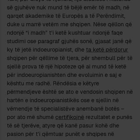
së gjuhëve nuk mund të bëjë emër të madh, në
qarqet akademike të Europës a të Perëndimit,
duke u marrë vetëm me shqipen. Nëse qëllon që
ndonjë “i madh” t’i ketë kushtuar ndonjë faqe
studimi ose paragraf gjuhës sonë, gjasat janë që
ky të jetë indoeuropianist, dhe
ta ketë përdorur
shqipen për qëllime të tjera, për shembull për të
sjellë prova të një hipoteze që ai mund të ketë
për indoeuropianishten dhe evoluimin e saj e
kështu me radhë. Rëndësia e këtyre
përmendjeve është se ato e vendosin shqipen në
hartën e indoeuropianistikës ose e sjellin në
vëmendje të specialistëve anembanë botës –
por ato më shumë
certifikojnë
rezultatet e punës
të së tjerëve, atyre që kanë pasur kohë dhe
pasion për t’i qëmtuar punët e shqipes në