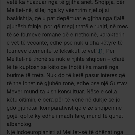
vetë ka huazuar nga të gjitha anët. Shqipja, për
Meillet-në, sillej nga ky vështrim njëlloj si
baskishtja, që u pat depërtuar e gjitha nga fjalë
gjuhësh fqinje, por që megjithatë e ruajti, në mes
të së folmeve romane që e rrethojnë, karakterin
e vet të vecantë, edhe pse nuk u dha këtyre të
folmeve elemente të leksikut të vet”.
[1]
Për
Meillet-në thonë se nuk e njihte shqipen – çfarë
lë të kuptosh se këto që thotë i ka marrë nga
burime të treta. Nuk do të ketë pasur interes që
të thellohet në gjuhën tonë, edhe pse një Gustav
Meyer mund ta kish konsultuar. Nëse e solla
këtu citimin, e bëra për të vënë në dukje se jo
çdo gjuhëtar komparativist që e zë shqipen në
gojë, qoftë ky edhe i madh fare, mund të quhet
albanolog.
Një indoeuropianisti si Meillet-së të dhënat nga