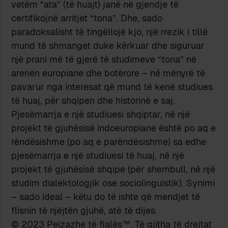
vetëm “ata” (të huajt) janë në gjendje të
certifikojnë arritjet “tona”. Dhe, sado
paradoksalisht të tingëllojë kjo, një rrezik i tillë
mund të shmanget duke kërkuar dhe siguruar
një prani më të gjerë të studimeve “tona” në
arenën europiane dhe botërore – në mënyrë të
pavarur nga interesat që mund të kenë studiues
të huaj, për shqipen dhe historinë e saj.
Pjesëmarrja e një studiuesi shqiptar, në një
projekt të gjuhësisë indoeuropiane është po aq e
rëndësishme (po aq e parëndësishme) sa edhe
pjesëmarrja e një studiuesi të huaj, në një
projekt të gjuhësisë shqipe (për shembull, në një
studim dialektologjik ose sociolinguistik). Synimi
– sado ideal – këtu do të ishte që mendjet të
flisnin të njëjtën gjuhë, atë të dijes.
© 2023 Peizazhe të fjalës™. Të gjitha të drejtat