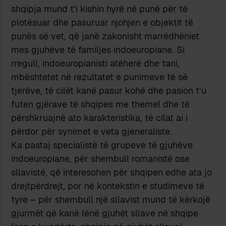
shqipja mund t’i kishin hyrë në punë për të
plotësuar dhe pasuruar njohjen e objektit të
punës së vet, që janë zakonisht marrëdhëniet
mes gjuhëve të familjes indoeuropiane. Si
rregull, indoeuropianisti atëherë dhe tani,
mbështetet në rezultatet e punimeve të së
tjerëve, të cilët kanë pasur kohë dhe pasion t’u
futen gjërave të shqipes me themel dhe të
përshkruajnë ato karakteristika, të cilat ai i
përdor për synimet e veta gjeneraliste.
Ka pastaj specialistë të grupeve të gjuhëve
indoeuropiane, për shembull romanistë ose
sllavistë, që interesohen për shqipen edhe ata jo
drejtpërdrejt, por në kontekstin e studimeve të
tyre – për shembull një sllavist mund të kërkojë
gjurmët që kanë lënë gjuhët sllave në shqipe