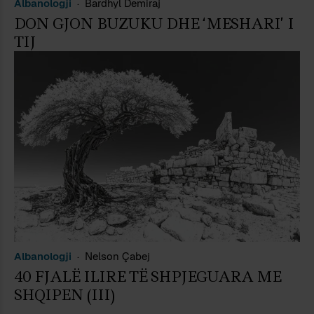
Albanologji
Bardhyl Demiraj
DON GJON BUZUKU DHE ‘MESHARI’ I
TIJ
Albanologji
Nelson Çabej
40 FJALË ILIRE TË SHPJEGUARA ME
SHQIPEN (III)