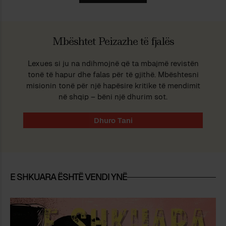
Mbështet Peizazhe të fjalës
Lexues si ju na ndihmojnë që ta mbajmë revistën
tonë të hapur dhe falas për të gjithë. Mbështesni
misionin tonë për një hapësire kritike të mendimit
në shqip – bëni një dhurim sot.
E SHKUARA ËSHTË VENDI YNË