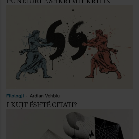
PUNËTORI E SHKRIMIT KRITIK
Filologji
Ardian Vehbiu
I KUJT ËSHTË CITATI?