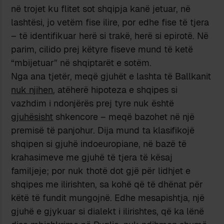
në trojet ku flitet sot shqipja kanë jetuar, në
lashtësi, jo vetëm fise ilire, por edhe fise të tjera
– të identifikuar herë si trakë, herë si epirotë. Në
parim, cilido prej këtyre fiseve mund të ketë
“mbijetuar” në shqiptarët e sotëm.
Nga ana tjetër, meqë gjuhët e lashta të Ballkanit
nuk njihen
, atëherë hipoteza e shqipes si
vazhdim i ndonjërës prej tyre nuk është
gjuhësisht
shkencore – meqë bazohet në një
premisë të panjohur. Dija mund ta klasifikojë
shqipen si gjuhë indoeuropiane, në bazë të
krahasimeve me gjuhë të tjera të kësaj
familjeje; por nuk thotë dot gjë për lidhjet e
shqipes me ilirishten, sa kohë që të dhënat për
këtë të fundit mungojnë. Edhe mesapishtja, një
gjuhë e gjykuar si dialekt i ilirishtes, që ka lënë