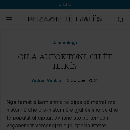
DHURO
Search
Albanologji
for:
CILA AUTOKTONI, CILËT
ILIRË?
Ardian Vehbiu
2 October 2021
Nga temat e larmishme të dijes që merret me
historinë dhe pre-historinë e gjuhës shqipe dhe
të popullit shqiptar, dy janë ato që tërheqin
veçanërisht vëmendjen e jo-specialistëve: