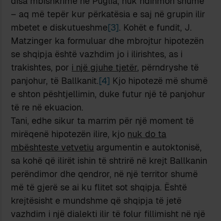
disa mbishkrime në Puglia, nuk ndihmon shumë
– aq më tepër kur përkatësia e saj në grupin ilir
mbetet e diskutueshme
[3]
. Kohët e fundit, J.
Matzinger ka formuluar dhe mbrojtur hipotezën
se shqipja është vazhdim jo i ilirishtes, as i
trakishtes, por
i një gjuhe tjetër
, përndryshe të
panjohur, të Ballkanit.
[4]
Kjo hipotezë më shumë
e shton pështjellimin, duke futur një të panjohur
të re në ekuacion.
Tani, edhe sikur ta marrim për një moment të
mirëqenë hipotezën ilire, kjo
nuk do ta
mbështeste vetvetiu
argumentin e autoktonisë,
sa kohë që ilirët ishin të shtrirë në krejt Ballkanin
perëndimor dhe qendror, në një territor shumë
më të gjerë se ai ku flitet sot shqipja. Është
krejtësisht e mundshme që shqipja të jetë
vazhdim i një dialekti ilir të folur fillimisht në një