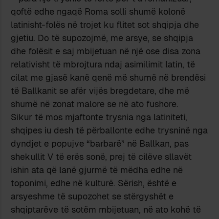
qoftë edhe ngaqë Roma solli shumë kolonë
latinisht-folës në trojet ku flitet sot shqipja dhe
gjetiu. Do të supozojmë, me arsye, se shqipja
dhe folësit e saj mbijetuan në një ose disa zona
relativisht të mbrojtura ndaj asimilimit latin, të
cilat me gjasë kanë qenë më shumë në brendësi
të Ballkanit se afër vijës bregdetare, dhe më
shumë në zonat malore se në ato fushore.
Sikur të mos mjaftonte trysnia nga latiniteti,
shqipes iu desh të përballonte edhe trysninë nga
dyndjet e popujve “barbarë” në Ballkan, pas
shekullit V të erës sonë, prej të cilëve sllavët
ishin ata që lanë gjurmë të mëdha edhe në
toponimi, edhe në kulturë. Sërish, është e
arsyeshme të supozohet se stërgyshët e
shqiptarëve të sotëm mbijetuan, në ato kohë të