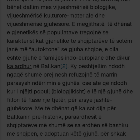
bëhet dallim mes vijueshmërisë biologjike,
vijueshmërisë kulturore-materiale dhe
vijueshmërisë gjuhësore. E megjithatë, të dhënat
e gjenetikës së popullatave tregojnë se
karakteristikat gjenetike të shqiptarëve të sotëm
janë më “autoktone” se gjuha shqipe, e cila
është gjuhë e familjes indo-europiane dhe dikur
ka ardhur
në Ballkan
[2]
. Ky pështjellim ndodh
ngaqë shumë prej nesh refuzojnë të marrin
parasysh ndërrimin e gjuhës, ose atë që ndodh
kur i njëjti popull (biologjikisht) e lë një gjuhë dhe
fillon të flasë një tjetër, për arsye jashtë-
gjuhësore. Me të dhënat që ka sot dija për
Ballkanin pre-historik, paraardhësit e
shqiptarëve më shumë se sa erdhën së bashku
me shqipen, e adoptuan këtë gjuhë, për shkak