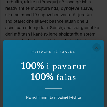
turbullta, (duke u tërhequr) në zona që ishin
relativisht të mbrojtura ndaj dyndjeve sllave,
sikurse mund të supozohen zona të tjera ku
shqiptarët dhe sllavët bashkëjetuan dhe u
asimiluan ndërsjellazi. Sërish, analizat gjenetike
deri më tash i kanë nxjerrë shqiptarët e sotëm
me një identitet gjenetik të spikatur
[6]
, çfarë do
×
të konfirmonte – tërthorazi – hipotezën e
PEIZAZHE TË FJALËS
autoktonisë (relative), sa i përket përbërjes
gjenetike ose “gjakut”; sikurse do të konfirmonte
100%
i pavarur
se shqiptarët nuk duket të kenë asimiluar
masivisht, në histori, popuj të tjerë dhe t’i kenë
100%
falas
bërë këta të ndërrojnë gjuhë për të përqafuar
shqipen (e kundërta do të ketë ndodhur
gjerësisht: njerëz dhe fise dikur shqipfolëse janë
Na ndihmoni ta mbajmë kështu
asimiluar dhe kanë ndërruar gjuhë). Por këto të
dhëna, për aq sa vlejnë, nuk kanë shumë të