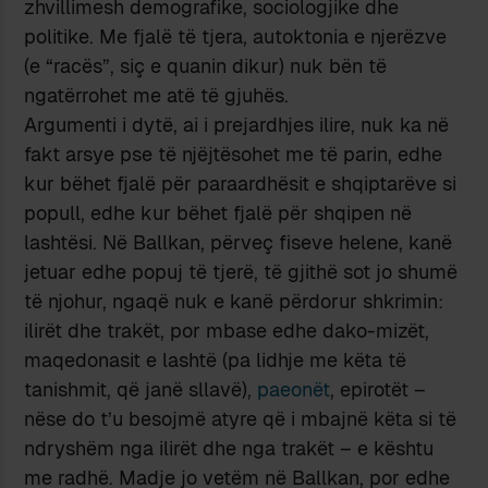
zhvillimesh demografike, sociologjike dhe
politike. Me fjalë të tjera, autoktonia e njerëzve
(e “racës”, siç e quanin dikur) nuk bën të
ngatërrohet me atë të gjuhës.
Argumenti i dytë, ai i prejardhjes ilire, nuk ka në
fakt arsye pse të njëjtësohet me të parin, edhe
kur bëhet fjalë për paraardhësit e shqiptarëve si
popull, edhe kur bëhet fjalë për shqipen në
lashtësi. Në Ballkan, përveç fiseve helene, kanë
jetuar edhe popuj të tjerë, të gjithë sot jo shumë
të njohur, ngaqë nuk e kanë përdorur shkrimin:
ilirët dhe trakët, por mbase edhe dako-mizët,
maqedonasit e lashtë (pa lidhje me këta të
tanishmit, që janë sllavë),
paeonët
, epirotët –
nëse do t’u besojmë atyre që i mbajnë këta si të
ndryshëm nga ilirët dhe nga trakët – e kështu
me radhë. Madje jo vetëm në Ballkan, por edhe