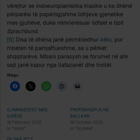
vërejtur se indoeuropianistika klasike u ka dhënë
përparësi të papërligjshme lidhjeve gjenetike
mes gjuhëve, duke nënvlerësuar lidhjet e tipit
Sprachbund
.
[6]
Disa të dhëna janë përmbledhur
këtu
, por
mbeten të pamjaftueshme, sa u përket
shqiptarëve. Mbani parasysh se forumet në atë
sajt janë kapur nga llafazanët dhe trollët.
Ndaje:
GJIMNAZISTËT MES
PROTOSHQIPJA NË
ILIRËVE
BALLKAN
18 February 2012
16 October 2012
In "Arsim"
In "Gjuhësi"
DY SKAJET E