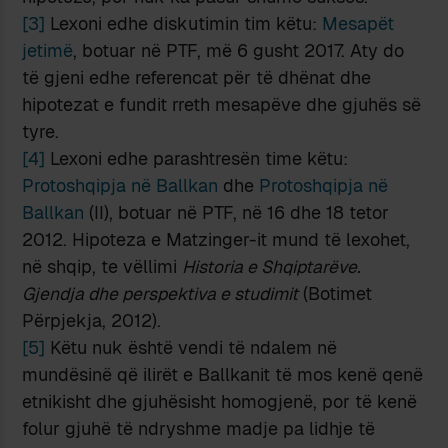
[3]
Lexoni edhe diskutimin tim këtu:
Mesapët
jetimë
, botuar në PTF, më 6 gusht 2017. Aty do
të gjeni edhe referencat për të dhënat dhe
hipotezat e fundit rreth mesapëve dhe gjuhës së
tyre.
[4]
Lexoni edhe parashtresën time këtu:
Protoshqipja në Ballkan
dhe
Protoshqipja në
Ballkan
(II), botuar në PTF, në 16 dhe 18 tetor
2012. Hipoteza e Matzinger-it mund të lexohet,
në shqip, te vëllimi
Historia e Shqiptarëve.
Gjendja dhe perspektiva e studimit
(Botimet
Përpjekja, 2012).
[5]
Këtu nuk është vendi të ndalem në
mundësinë që ilirët e Ballkanit të mos kenë qenë
etnikisht dhe gjuhësisht homogjenë, por të kenë
folur gjuhë të ndryshme madje pa lidhje të