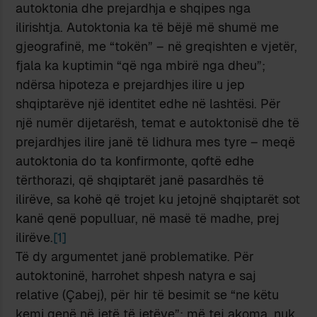
autoktonia dhe prejardhja e shqipes nga
ilirishtja. Autoktonia ka të bëjë më shumë me
gjeografinë, me “tokën” – në greqishten e vjetër,
fjala ka kuptimin “që nga mbirë nga dheu”;
ndërsa hipoteza e prejardhjes ilire u jep
shqiptarëve një identitet edhe në lashtësi. Për
një numër dijetarësh, temat e autoktonisë dhe të
prejardhjes ilire janë të lidhura mes tyre – meqë
autoktonia do ta konfirmonte, qoftë edhe
tërthorazi, që shqiptarët janë pasardhës të
ilirëve, sa kohë që trojet ku jetojnë shqiptarët sot
kanë qenë populluar, në masë të madhe, prej
ilirëve.
[1]
Të dy argumentet janë problematike. Për
autoktoninë, harrohet shpesh natyra e saj
relative (Çabej), për hir të besimit se “ne këtu
kemi qenë në jetë të jetëve”; më tej akoma, nuk