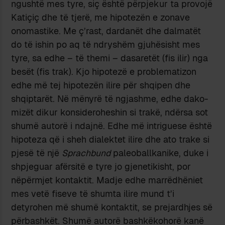
ngushtë mes tyre, siç është përpjekur ta provojë
Katiçiç dhe të tjerë, me hipotezën e zonave
onomastike. Me ç’rast, dardanët dhe dalmatët
do të ishin po aq të ndryshëm gjuhësisht mes
tyre, sa edhe – të themi – dasaretët (fis ilir) nga
besët (fis trak). Kjo hipotezë e problematizon
edhe më tej hipotezën ilire për shqipen dhe
shqiptarët. Në mënyrë të ngjashme, edhe dako-
mizët dikur konsideroheshin si trakë, ndërsa sot
shumë autorë i ndajnë. Edhe më intriguese është
hipoteza që i sheh dialektet ilire dhe ato trake si
pjesë të një
Sprachbund
paleoballkanike, duke i
shpjeguar afërsitë e tyre jo gjenetikisht, por
nëpërmjet kontaktit. Madje edhe marrëdhëniet
mes vetë fiseve të shumta ilire mund t’i
detyrohen më shumë kontaktit, se prejardhjes së
përbashkët. Shumë autorë bashkëkohorë kanë