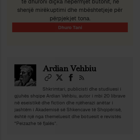
të dhuroni diçka nëpërmjet butonit, në
shenjë mirëkuptimi dhe mbështetjeje për
përpjekjet tona.
Ardian Vehbiu
Shkrimtari, publicisti dhe studiuesi i
gjuhës shqipe Ardian Vehbiu, autor i mbi 20 librave
në eseistikë dhe fiction dhe njëherazi anëtar i
jashtëm i Akademisë së Shkencave të Shqipërisë,
është një nga themeluesit dhe botuesit e revistës
“Peizazhe të fjalës”.