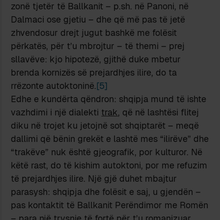
zonë tjetër të Ballkanit – p.sh. në Panoni, në
Dalmaci ose gjetiu – dhe që më pas të jetë
zhvendosur drejt jugut bashkë me folësit
përkatës, për t’u mbrojtur – të themi – prej
sllavëve: kjo hipotezë, gjithë duke mbetur
brenda kornizës së prejardhjes ilire, do ta
rrëzonte autoktoninë.
[5]
Edhe e kundërta qëndron: shqipja mund të ishte
vazhdimi i një dialekti
trak
, që në lashtësi flitej
diku në trojet ku jetojnë sot shqiptarët – meqë
dallimi që bënin grekët e lashtë mes “ilirëve” dhe
“trakëve” nuk është gjeografik, por kulturor. Në
këtë rast, do të kishim autoktoni, por me refuzim
të prejardhjes ilire. Një gjë duhet mbajtur
parasysh: shqipja dhe folësit e saj, u gjendën –
pas kontaktit të Ballkanit Perëndimor me Romën
– para një trysnie të fortë për t’u romanizuar,