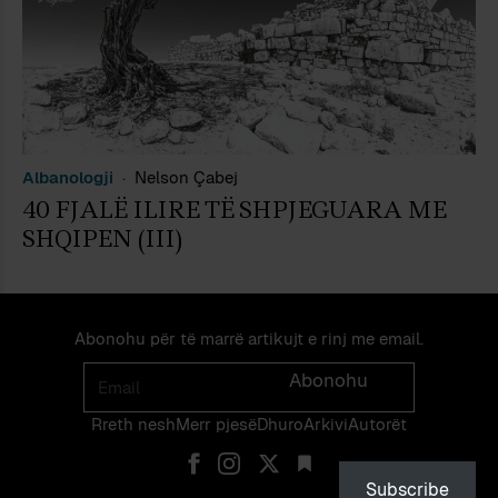
Albanologji
Nelson Çabej
40 FJALË ILIRE TË SHPJEGUARA ME
SHQIPEN (III)
Abonohu për të marrë artikujt e rinj me email.
Email
Abonohu
Rreth nesh
Merr pjes​​ë​
Dhuro
Arkivi
Autorët
Subscribe