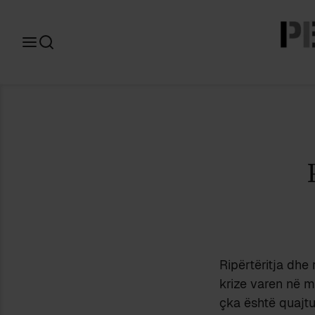
Search
for:
Ripërtëritja dhe
krize varen në m
çka është quajtu