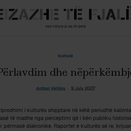
ose natyra jo aq të qeta
Kulturë
Përlavdim dhe nëpërkëmbj
Ardian Vehbiu
9 July 2007
 riprodhimi i kulturës shqiptare në këtë periudhë kalimt
asë të madhe nga perceptimi që i bën publiku historis
r përmasë diakronike. Raportet e kulturës së re, kriju