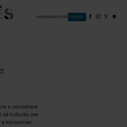
ARKIVI
MERR PJESË
DHURO
e
arie e ndonjëherë
ë së kulturës ose
ar a konsumuar