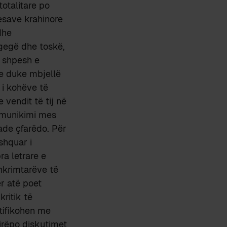
totalitare po
lesave krahinore
dhe
 gegë dhe toskë,
n shpesh e
e duke mbjellë
i kohëve të
e vendit të tij në
komunikimi mes
ade çfarëdo. Për
shquar i
ra letrare e
hkrimtarëve të
r atë poet
kritik të
ntifikohen me
mirëpo diskutimet