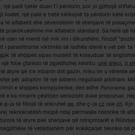
 një palë tjetër duan t’i përdorin, por jo gjithnjë shflet
jt kodet; një palë e tretë kërkojnë ta përdorin këtë kriz
a të alfabetit dhe zëvendësim të shenjave të posaçme 
a të praktikueshme me alfabetin standard. Sa herë që h
 më vjen në mend një mik imi i dikurshëm, filozof “poziti
t i parashtronte viktimës së radhës idenë e vet për ta 
gjik të shqipes sipas modelit të kolauduar të anglisht
la, një folje çfarëdo të zgjedhohej kështu:
unë shkoj
,
ti s
jithë atyre që s’e mbanin dot gazin, miku im u vërente s
shje për adoptim të një sistemi rregullash arbitrare. Mi
hkrimin e shqipes kompjuterike, deri edhe
Panorama
, ga
erë e ka rimarrë çështjen seriozisht duke propozuar, nëp
që
ë
-ja të fillojë të shkruhet
ee
, dhe
ç
-ja
cz
ose
ch
. Kjo
 prej teknokratësh miopë ndaj përmasës historike të alf
urore të atyre pak shenjave që ndriçimtarët e Rilindjes
 megjithëse të vetëdijshëm për kokëçarjet teknike që po