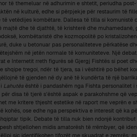
inor të themeluar në adhurimin e shtetit, periudha post-
aktën në kulturë, edhe si përpjekje për restaurim të fil
të vetëdijes kombëtare. Dallesa të tilla si komunistë 
ë majtë dhe të djathtë, të krishterë dhe muhamedanë,
odoksë, kombëtaristë dhe kozmopolitë po kristalizohe
urë, duke u betonuar pas personaliteteve përkatëse dh
tejshëm në jetën normale të komuniteteve. Një debat 
at e Internetit rreth figurës së Gjergj Fishtës si poet dh
ve shqipe tregoi, ndër të tjera, sa i vështirë po bëhet 
ëllojnë të gjenden në dy anë të kundërta të një barrik
 i
Lahutës
është i pandashëm nga Fishta personalitet i 
a për disa të tjerë s’është aspak e parakohshme që vep
het me kritere thjesht estetike në raport me veprën e s
të kohës, ose edhe nga perspektiva e interesit që ka pë
hqiptar tipik. Debate të tilla nuk bien ndonjë kontribut 
shpesh shtjellohen midis amatorësh të rrëmbyer, që ide
njëlloj siç identifikohen tifozët me skuadrat e zemrës; 