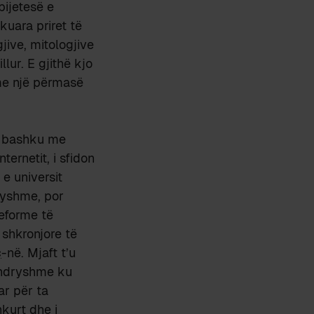
bijetesë e
kuara priret të
ive, mitologjive
llur. E gjithë kjo
me një përmasë
së bashku me
ternetit, i sfidon
e universit
dryshme, por
reforme të
 shkronjore të
ç
-në. Mjaft t’u
 ndryshme ku
ar për ta
kurt dhe i