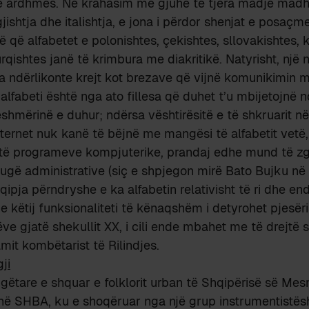
së ardhmes. Në krahasim me gjuhë të tjera madje madh
gjishtja dhe italishtja, e jona i përdor shenjat e posaç
ë që alfabetet e polonishtes, çekishtes, sllovakishtes, k
rqishtes janë të krimbura me diakritikë. Natyrisht, një
ua ndërlikonte krejt kot brezave që vijnë komunikimin 
 alfabeti është nga ato fillesa që duhet t’u mbijetojnë
ueshmërinë e duhur; ndërsa vështirësitë e të shkruarit 
Internet nuk kanë të bëjnë me mangësi të alfabetit vetë
të programeve kompjuterike, prandaj edhe mund të zg
gë administrative (siç e shpjegon mirë Bato Bujku në
hqipja përndryshe e ka alfabetin relativisht të ri dhe end
e këtij funksionaliteti të kënaqshëm i detyrohet pjesëri
ve gjatë shekullit XX, i cili ende mbahet me të drejtë si 
mit kombëtarist të Rilindjes.
ji
ëngëtare e shquar e folklorit urban të Shqipërisë së Me
në SHBA, ku e shoqëruar nga një grup instrumentistës