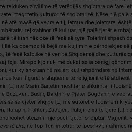
të tejduken zhvillime të vetëdijës shqiptare që fare l
vetë integritetin kulturor të shqiptarisë. Nëse një palë
 në atë masë që vepra e tij, letrare dhe joletrare, ësht
bëtarist tejkrahinor të kulluar, një palë tjetër e mbajn
në të krahinës ose të fesë së tyre. Tolerimi shpesh da
ë tillë ka doemos të bëjë me kujtimin e përndjekjes s
, të fesë katolike në veri të Shqipërisë dhe kulturës që
j feje. Mirëpo kjo nuk më duket se ia përligj qëndrimin,
oni, kur ky shkruan në një artikull (shpërndarë në Intern
rue kurr figurat e shqueme të religjionit e të atdheut t
in […] me Marin Barletin meshtar e shkrimtar i fuqish
e Buzukun, Budin, Bardhin e Pjeter Bogdanin e vepr
tërsisë së vjetër shqipe […] me autorët e fuqishëm kryes
n, Harapin, Fishtën, Zadejen, Palajn e sa të tjerë […]”; 
enoncohet ateizmi i një poeti tjetër shqiptar, Migjenit. 
eve të Lira
, në Top-Ten-in letrar të ipeshkvit ndihmës 