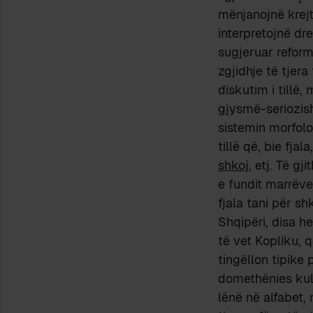
mënjanojnë krejt;
interpretojnë dre
sugjeruar reform
zgjidhje të tjer
diskutim i tillë,
gjysmë-seriozish
sistemin morfolo
tillë që, bie fja
shkoj
, etj. Të g
e fundit marrëve
fjala tani për s
Shqipëri, disa h
të vet Kopliku, 
tingëllon tipike
domethënies kult
lënë në alfabet,