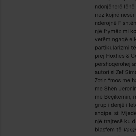
ndonjëherë lënë 
rrezikojnë nesër 
nderojnë Fishtën
një frymëzimi kom
vetëm ngaqë e ka
partikularizmi t
prej Hoxhës & Co.
përshoqërohej asa
autori si Zef Sim
Zotin “mos me har
me Shën Jeronim
me Beçikemin, m
grup i denjë i le
shqipe, si: Mjedë
një trajtesë ku d
blasfem të
Vargj