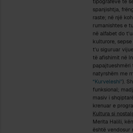
tipografëve të 
spanjishtja, frën
raste; në një koh
rumanishtes e tu
në alfabet do t’
kulturore, sepse
t’u siguruar vij
të afishimit në 
papajtueshmëri 
natyrshëm me rru
“Kurveleshi”
). S
funksional; madj
masiv i shqiptarë
krenuar e progra
Kultura si nostalg
Merita Halili, k
është vendosur 