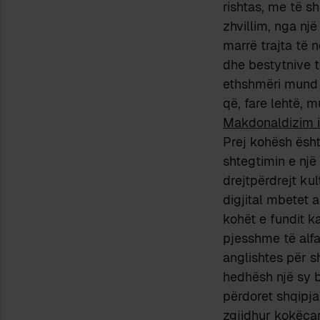
rishtas, me të s
zhvillim, nga nj
marrë trajta të
dhe bestytnive të
ethshmëri mund 
që, fare lehtë, 
Makdonaldizim i 
Prej kohësh ësht
shtegtimin e një 
drejtpërdrejt ku
digjital mbetet 
kohët e fundit k
pjesshme të alfa
anglishtes për 
hedhësh një sy 
përdoret shqipja
zgjidhur kokëçar