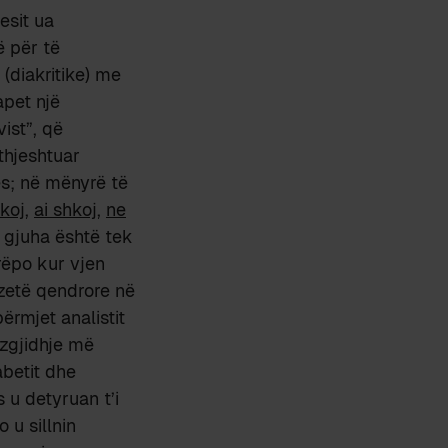
uesit ua
ë për të
(diakritike) me
apet një
vist”, që
thjeshtuar
es; në mënyrë të
hkoj
,
ai shkoj
,
ne
e gjuha është tek
rëpo kur vjen
zetë qendrore në
ërmjet analistit
 zgjidhje më
abetit dhe
 u detyruan t’i
 u sillnin