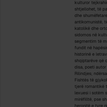
kulturor tejkrah
shtjellohet, të p
dhe shumëfetare 
antikomunistë, t
katolikë dhe ort
sidomos në kult
segmentim të më
fundit në hapësir
historinë e letra
shqiptarëve që q
disa, poeti autor
Rilindjes; ndërs
Fishtës të gjyko
tjerë romantikë 
lexuesi i sotëm s
mirëfilltë, pse 
heronjtë e tyre 