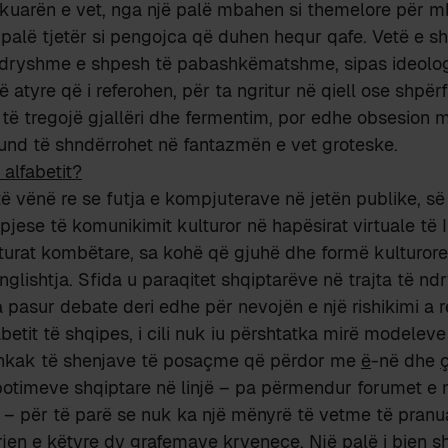
hkuarën e vet, nga një palë mbahen si themelore për m
ë palë tjetër si pengojca që duhen hequr qafe. Vetë e sh
 ndryshme e shpesh të pabashkëmatshme, sipas ideologj
 atyre që i referohen, për ta ngritur në qiell ose shpërfi
të tregojë gjallëri dhe fermentim, por edhe obsesion 
mund të shndërrohet në fantazmën e vet groteske.
alfabetit?
ë vënë re se futja e kompjuterave në jetën publike, 
pjese të komunikimit kulturor në hapësirat virtuale të In
lturat kombëtare, sa kohë që gjuhë dhe formë kulturore 
anglishtja. Sfida u paraqitet shqiptarëve në trajta të n
a pasur debate deri edhe për nevojën e një rishikimi a 
betit të shqipes, i cili nuk iu përshtatka mirë modeleve
shkak të shenjave të posaçme që përdor me
ë
-në dhe
botimeve shqiptare në linjë – pa përmendur forumet e
 – për të parë se nuk ka një mënyrë të vetme të pranu
jen e këtyre dy grafemave kryeneçe. Një palë i bien sh