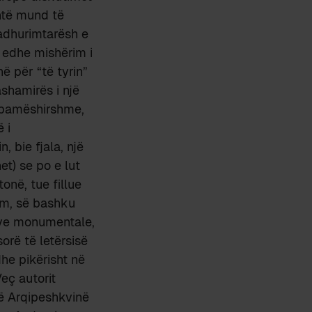
ehtë mund të
 adhurimtarësh e
ë edhe mishërim i
ë për “të tyrin”
shamirës i një
ë pamëshirshme,
 i
 bie fjala, një
et) se po e lut
onë, tue fillue
ëm, së bashku
ave monumentale,
orë të letërsisë
dhe pikërisht në
Veç autorit
në Arqipeshkvinë