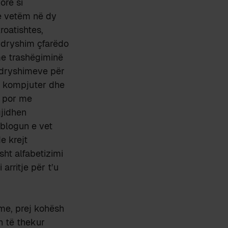
ore si
me vetëm në dy
roatishtes,
 ndryshim çfarëdo
me trashëgiminë
 ndryshimeve për
në kompjuter dhe
, por me
jidhen
 blogun e vet
e krejt
sht alfabetizimi
arritje për t’u
sme, prej kohësh
h të thekur