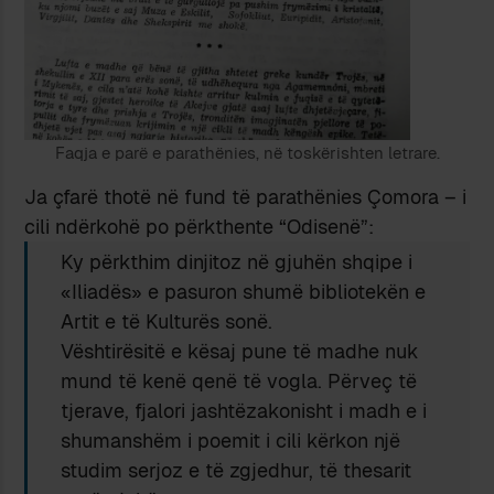
Faqja e parë e parathënies, në toskërishten letrare.
Ja çfarë thotë në fund të parathënies Çomora – i
cili ndërkohë po përkthente “Odisenë”:
Ky përkthim dinjitoz në gjuhën shqipe i
«Iliadës» e pasuron shumë bibliotekën e
Artit e të Kulturës sonë.
Vështirësitë e kësaj pune të madhe nuk
mund të kenë qenë të vogla. Përveç të
tjerave, fjalori jashtëzakonisht i madh e i
shumanshëm i poemit i cili kërkon një
studim serjoz e të zgjedhur, të thesarit