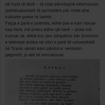
në fund të librit – të cilat përmbajnë informacion
jashtëzakonisht të larmishëm për mitet dhe
kulturën greke të lashtë.
Faqja e parë e poemës, edhe pse e kam lexuar
kaq herë, më preku edhe një herë – duke më
kujtuar se, edhe kur jam përgatitur për provimin
e letërsisë antike në vitin e parë të universitetit
në Tiranë, sërish kam përdorur versionin
gegnisht, jo atë të normalizuar.