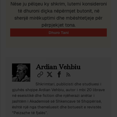
Nëse ju pëlqeu ky shkrim, lutemi konsideroni
të dhuroni diçka nëpërmjet butonit, në
shenjë mirëkuptimi dhe mbështetjeje për
përpjekjet tona.
Ardian Vehbiu
Shkrimtari, publicisti dhe studiuesi i
gjuhës shqipe Ardian Vehbiu, autor i mbi 20 librave
në eseistikë dhe fiction dhe njëherazi anëtar i
jashtëm i Akademisë së Shkencave të Shqipërisë,
është një nga themeluesit dhe botuesit e revistës
“Peizazhe të fjalës”.