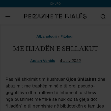
DHURO
Search
Albanologji
/
Filologji
for:
ME ILIADËN E SHLLAKUT
Ardian Vehbiu
4 July 2022
Pas një shkrimit tim kushtuar
Gjon Shllakut
dhe
abuzimit me trashëgiminë e tij prej pseudo-
gegofilëve dhe trollëve të Internetit, u ktheva
nga pushimet me frikë se nuk do ta gjeja dot
“Iliadën” e tij gegnishte në bibliotekën e familjes