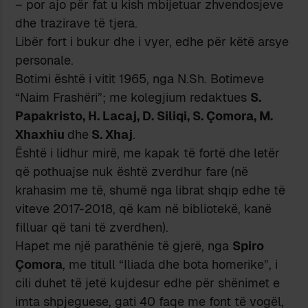
– por ajo për fat u kish mbijetuar zhvendosjeve
dhe trazirave të tjera.
Libër fort i bukur dhe i vyer, edhe për këtë arsye
personale.
Botimi është i vitit 1965, nga N.Sh. Botimeve
“Naim Frashëri”; me kolegjium redaktues
S.
Papakristo, H. Lacaj, D. Siliqi, S. Çomora, M.
Xhaxhiu
dhe
S. Xhaj
.
Është i lidhur mirë, me kapak të fortë dhe letër
që pothuajse nuk është zverdhur fare (në
krahasim me të, shumë nga librat shqip edhe të
viteve 2017-2018, që kam në bibliotekë, kanë
filluar që tani të zverdhen).
Hapet me një parathënie të gjerë, nga
Spiro
Çomora
, me titull “Iliada dhe bota homerike”, i
cili duhet të jetë kujdesur edhe për shënimet e
imta shpjeguese, gati 40 faqe me font të vogël,