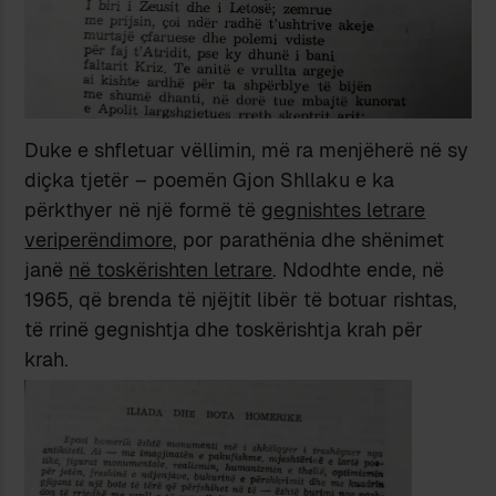
Duke e shfletuar vëllimin, më ra menjëherë në sy
diçka tjetër – poemën Gjon Shllaku e ka
përkthyer në një formë të
gegnishtes letrare
veriperëndimore
, por parathënia dhe shënimet
janë
në toskërishten letrare
. Ndodhte ende, në
1965, që brenda të njëjtit libër të botuar rishtas,
të rrinë gegnishtja dhe toskërishtja krah për
krah.