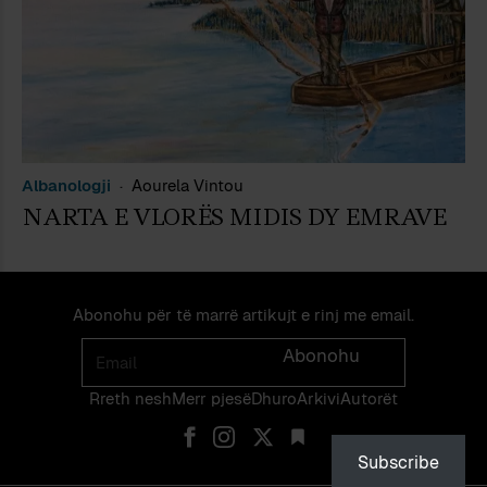
Albanologji
Aourela Vintou
NARTA E VLORËS MIDIS DY EMRAVE
Abonohu për të marrë artikujt e rinj me email.
Email
Abonohu
Rreth nesh
Merr pjes​​ë​
Dhuro
Arkivi
Autorët
Subscribe