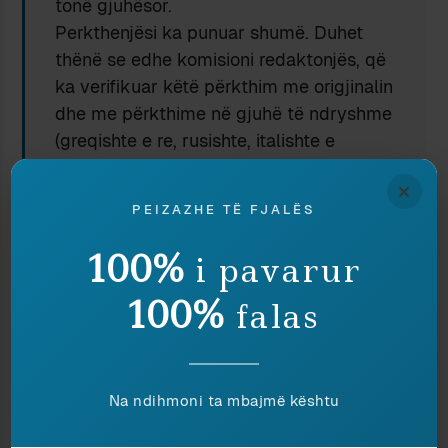
tonë gjuhësor.
Perkthenjësi ka punuar shumë. Duhet
thënë se edhe komisioni redaktonjës, që
ka verifikuar këtë përkthim me origjinalin
dhe me përkthime në gjuhë të ndryshme
(greqishte e re, rusishte, italishte e
frëngjishte), ka dhënë një ndihmë të
×
çmuar për shprehjen sa më besnikërisht
PEIZAZHE TË FJALËS
e bukur të fjalës e të mendimit homerik
në gjuhën tonë.
100%
i pavarur
Plot 69 vjet përpara, në vitin 1896, Naim
100%
Frashëri përktheu dhe botoi këngën e
falas
parë të «Iliadës». Mëndja e tij, e ndritur
nga qëllimet e Rilindjes Kombëtare,
ndjeu që atëhere nevojën e pasurimit
Na ndihmoni ta mbajmë kështu
tonë me diturinë klasike.
Homeri, sot, është pronë e gjuhës dhe