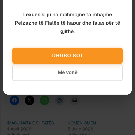
e popullit tonë.
Lexues si ju na ndihmojnë ta mbajmë
Për fat të keq, Çomora nuk mundi – për arsye
mirëfilli politike – të përmendte se një këngë të
Peizazhe të Fjalës të hapur dhe falas për të
“Iliadës” së Homerit (të pestën) e pat përkthyer,
gjithë.
pjesërisht, edhe
Gjergj Fishta
; ndoshta i njëjti
lloj koercioni nuk e la të përmendte përkthyes të
tjerë të hershëm të këngëve të poemës, si
DHURO SOT
Frano Allkaj
dhe
Nikollë Dakaj
.
© 2022 Peizazhe të fjalës™. Të gjitha të drejtat
Më vonë
të rezervuara.
Ndaje:
IMAGJINATA E SHPATËS
NOMEN OMEN
4 April 2026
5 June 2026