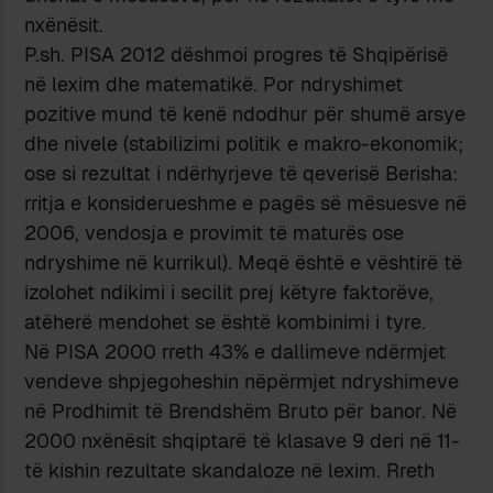
nxënësit.
P.sh. PISA 2012 dëshmoi progres të Shqipërisë
në lexim dhe matematikë. Por ndryshimet
pozitive mund të kenë ndodhur për shumë arsye
dhe nivele (stabilizimi politik e makro-ekonomik;
ose si rezultat i ndërhyrjeve të qeverisë Berisha:
rritja e konsiderueshme e pagës së mësuesve në
2006, vendosja e provimit të maturës ose
ndryshime në kurrikul). Meqë është e vështirë të
izolohet ndikimi i secilit prej këtyre faktorëve,
atëherë mendohet se është kombinimi i tyre.
Në PISA 2000 rreth 43% e dallimeve ndërmjet
vendeve shpjegoheshin nëpërmjet ndryshimeve
në Prodhimit të Brendshëm Bruto për banor. Në
2000 nxënësit shqiptarë të klasave 9 deri në 11-
të kishin rezultate skandaloze në lexim. Rreth