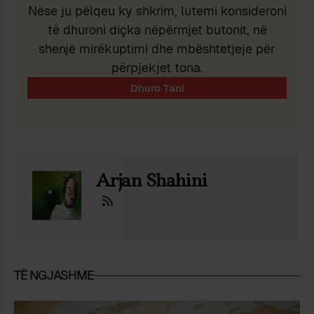
Nëse ju pëlqeu ky shkrim, lutemi konsideroni
të dhuroni diçka nëpërmjet butonit, në
shenjë mirëkuptimi dhe mbështetjeje për
përpjekjet tona.
Arjan Shahini
TË NGJASHME