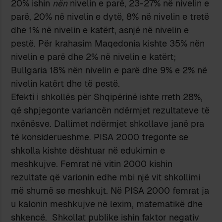
20% ishin
nën
nivelin e parë, 23-27% në nivelin e
parë, 20% në nivelin e dytë, 8% në nivelin e tretë
dhe 1% në nivelin e katërt, asnjë në nivelin e
pestë. Për krahasim Maqedonia kishte 35% nën
nivelin e parë dhe 2% në nivelin e katërt;
Bullgaria 18% nën nivelin e parë dhe 9% e 2% në
nivelin katërt dhe të pestë.
Efekti i shkollës për Shqipërinë ishte rreth 28%,
që shpjegonte variancën ndërmjet rezultateve të
nxënësve. Dallimet ndërmjet shkollave janë pra
të konsiderueshme. PISA 2000 tregonte se
shkolla kishte dështuar në edukimin e
meshkujve. Femrat në vitin 2000 kishin
rezultate që varionin edhe mbi një vit shkollimi
më shumë se meshkujt. Në PISA 2000 femrat ja
u kalonin meshkujve në lexim, matematikë dhe
shkencë. Shkollat publike ishin faktor negativ