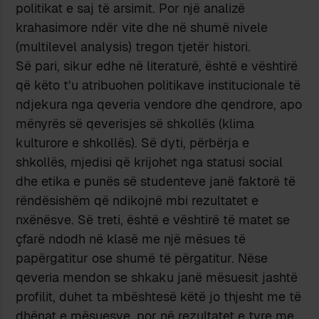
politikat e saj të arsimit. Por një analizë
krahasimore ndër vite dhe në shumë nivele
(multilevel analysis) tregon tjetër histori.
Së pari, sikur edhe në literaturë, është e vështirë
që këto t’u atribuohen politikave institucionale të
ndjekura nga qeveria vendore dhe qendrore, apo
mënyrës së qeverisjes së shkollës (klima
kulturore e shkollës). Së dyti, përbërja e
shkollës, mjedisi që krijohet nga statusi social
dhe etika e punës së studenteve janë faktorë të
rëndësishëm që ndikojnë mbi rezultatet e
nxënësve. Së treti, është e vështirë të matet se
çfarë ndodh në klasë me një mësues të
papërgatitur ose shumë të përgatitur. Nëse
qeveria mendon se shkaku janë mësuesit jashtë
profilit, duhet ta mbështesë këtë jo thjesht me të
dhënat e mësuesve, por në rezultatet e tyre me