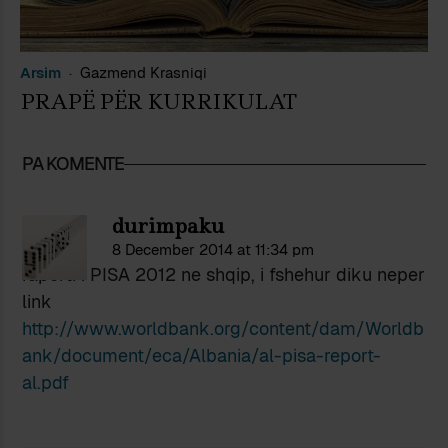
Arsim
Gazmend Krasniqi
PRAPË PËR KURRIKULAT
PA KOMENTE
durimpaku
8 December 2014 at 11:34 pm
raporti i PISA 2012 ne shqip, i fshehur diku neper
link
http://www.worldbank.org/content/dam/Worldb
ank/document/eca/Albania/al-pisa-report-
al.pdf