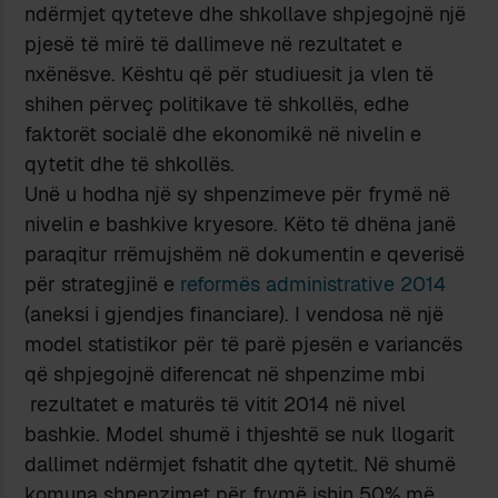
ndërmjet qyteteve dhe shkollave shpjegojnë një
pjesë të mirë të dallimeve në rezultatet e
nxënësve. Kështu që për studiuesit ja vlen të
shihen përveç politikave të shkollës, edhe
faktorët socialë dhe ekonomikë në nivelin e
qytetit dhe të shkollës.
Unë u hodha një sy shpenzimeve për frymë në
nivelin e bashkive kryesore. Këto të dhëna janë
paraqitur rrëmujshëm në dokumentin e qeverisë
për strategjinë e
reformës administrative 2014
(aneksi i gjendjes financiare). I vendosa në një
model statistikor për të parë pjesën e variancës
që shpjegojnë diferencat në shpenzime mbi
rezultatet e maturës të vitit 2014 në nivel
bashkie. Model shumë i thjeshtë se nuk llogarit
dallimet ndërmjet fshatit dhe qytetit. Në shumë
komuna shpenzimet për frymë ishin 50% më