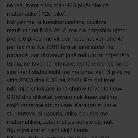
në rezultatet e leximit (-123 pikë) dhe në
matematikë (-120 pikë).
Ndryshime të konsiderueshme pozitive
rezultuan në PISA 2012, me një ndryshim vjetor
prej 5.6 pikësh në vit për matematikën dhe 4.1
për leximin. Në 2012 femrat janë sërish në
pararojë, por distancat janë reduktuar ndjeshëm.
Gjinia, në favor të femrave, është ende një faktor
sinjifikant statistikisht (në matematikë: 13 pikë në
vitin 2000 dhe 0.32 në 2012). Por dallimet
ndërmjet shkollave janë shumë të vogla (icc=
0.05) dhe shkollat private nuk kanë dallime
sinjifikante me ato private. Karakteristikat e
studentëve, si pasuria, etika e punës me
matematikën, zotërimet personale etj. nuk
figurojnë statistikisht sinjifikante.