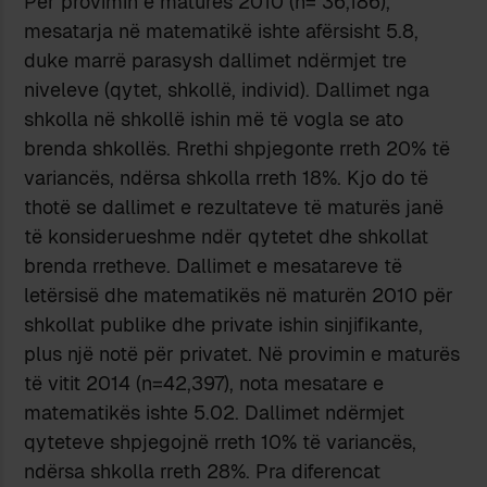
Për provimin e maturës 2010 (n= 36,186),
mesatarja në matematikë ishte afërsisht 5.8,
duke marrë parasysh dallimet ndërmjet tre
niveleve (qytet, shkollë, individ). Dallimet nga
shkolla në shkollë ishin më të vogla se ato
brenda shkollës. Rrethi shpjegonte rreth 20% të
variancës, ndërsa shkolla rreth 18%. Kjo do të
thotë se dallimet e rezultateve të maturës janë
të konsiderueshme ndër qytetet dhe shkollat
brenda rretheve. Dallimet e mesatareve të
letërsisë dhe matematikës në maturën 2010 për
shkollat publike dhe private ishin sinjifikante,
plus një notë për privatet. Në provimin e maturës
të vitit 2014 (n=42,397), nota mesatare e
matematikës ishte 5.02. Dallimet ndërmjet
qyteteve shpjegojnë rreth 10% të variancës,
ndërsa shkolla rreth 28%. Pra diferencat