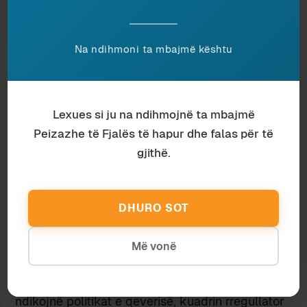
2014 (6.53), me një rritje të vogël prej 2010,
statistikisht sinjifikante. Me studimin e PISA 2012
mund të evidentohen rezultate pozitive, por me
Na ndihmoni ta mbajmë kështu
provimet standarde të maturës është e vështirë
të perceptohet ndonjë ndryshim thelbësor që
mund ti atribuohet bindshëm ndërhyrjeve të
Lexues si ju na ndihmojnë ta mbajmë
qeverisë. Ndryshimet më së shumti nxjerrin në
Peizazhe të Fjalës të hapur dhe falas për të
pah problemet me organinizimin e provimeve
standarde në Shqipëri.
gjithë.
Në Shqipëri ende nuk ka vlerësime statistikore
të besueshmërisë e vlefshmërisë (reliabilitetit
dhe validitetit) të provimit të shtetit, maturës
DHURO SOT
shtetërore dhe provimeve të lirimit në shkollat 9-
vjeçare. Megjithatë, të gjitha këto provime janë
Më vonë
faktorë për ecurinë apo demotivimin e karrierave
profesionale të brezave të ardhshëm. Ato
ndikojnë politikat e qeverisë, kuadrin rregullator