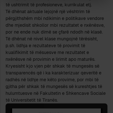
të ushtrimit të profesioneve, kurrikulat etj.
Të dhënat aktuale lejojnë një vështrim të
përgjithshëm mbi ndikimin e politikave vendore
dhe mjedisit shkollor mbi rezultatet e nxënësve,
por ne ende nuk dimë se çfarë ndodh në klasë.
Të dhënat në nivel klase mungojnë tërësisht,
p.sh. lidhja e rezultateve të provimit të
kualifikimit të mësuesve me rezultatet e
nxënësve në provimin e lirimit apo maturës.
Kryesisht kjo vjen për shkak të mungesës së
transparencës që i ka karakterizuar qeveritë e
radhës në lidhje me këto provime, por mbi të
gjitha për shkak të mungesës së kureshtjes të
hulumtuesve në Fakultetin e Shkencave Sociale
të Universitetit të Tiranës.