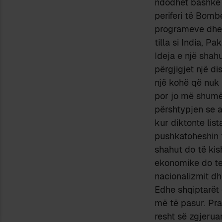
ndodhet bashkë 
periferi të Bomb
programeve dhe 
tilla si India, Pa
Ideja e një shah
përgjigjet një di
një kohë që nuk v
por jo më shumë
përshtypjen se a
kur diktonte lis
pushkatoheshin 
shahut do të kis
ekonomike do te 
nacionalizmit dh
Edhe shqiptarët 
më të pasur. Pra
resht së zgjerua