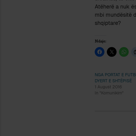
Atëherë a nuk ës
mbi mundësitë dh
shqiptare?
Ndaje:
NGA PORTAT E FUTB
DYERT E SHTËPISË
1 August 2016
In "Komunikim"