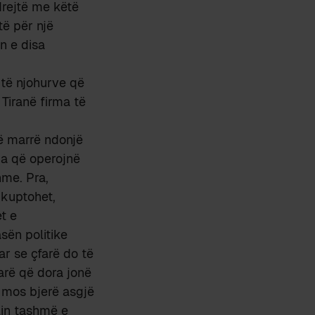
drejtë me këtë
të për një
n e disa
 të njohurve që
 Tiranë firma të
ë marrë ndonjë
ja që operojnë
hme. Pra,
 kuptohet,
t e
sën politike
r se çfarë do të
jarë që dora jonë
ë mos bjerë asgjë
ilin tashmë e