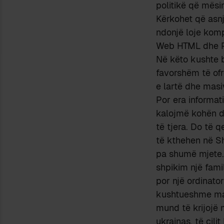
politikë që mësi
Kërkohet që asnj
ndonjë loje kompj
Web HTML dhe PH
Në këto kushte b
favorshëm të ofr
e lartë dhe masi
Por era informat
kalojmë kohën dh
të tjera. Do të q
të kthehen në Sh
pa shumë mjete.
shpikim një fami
por një ordinato
kushtueshme mate
mund të krijojë m
ukrainas, të cili