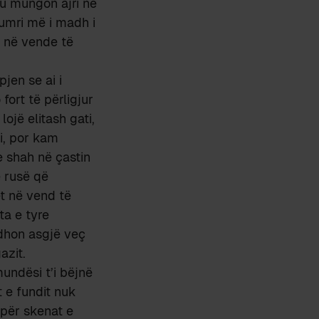
u mungon ajri në
numri më i madh i
 në vende të
jen se ai i
fort të përligjur
ojë elitash gati,
i, por kam
e shah në çastin
e rusë që
t në vend të
ta e tyre
odhon asgjë veç
azit.
undësi t’i bëjnë
t e fundit nuk
 për skenat e