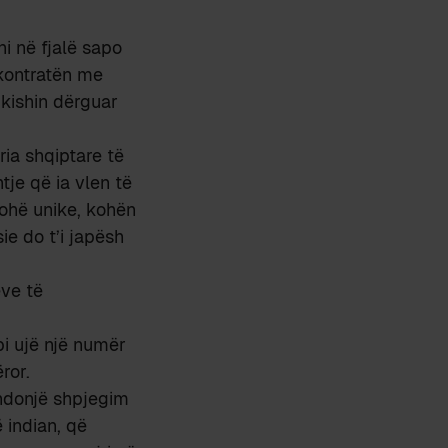
i në fjalë sapo
 kontratën me
 kishin dërguar
ia shqiptare të
je që ia vlen të
ohë unike, kohën
ie do t’i japësh
eve të
i ujë një numër
ror.
 ndonjë shpjegim
 indian, që