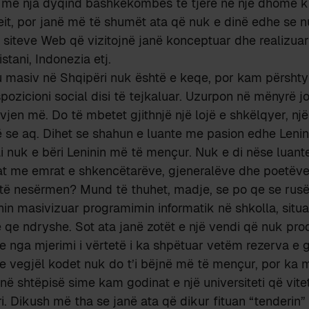
me nja dyqind bashkëkombës të tjerë në një dhomë k
eit, por janë më të shumët ata që nuk e dinë edhe se 
siteve Web që vizitojnë janë konceptuar dhe realizuar
kistani, Indonezia etj.
u masiv në Shqipëri nuk është e keqe, por kam përshtyp
spozicioni social disi të tejkaluar. Uzurpon në mënyrë jo 
jen më. Do të mbetet gjithnjë një lojë e shkëlqyer, një l
 se aq. Dihet se shahun e luante me pasion edhe Lenin
i nuk e bëri Leninin më të mençur. Nuk e di nëse luant
tat me emrat e shkencëtarëve, gjeneralëve dhe poetëv
të nesërmen? Mund të thuhet, madje, se po qe se rusë
hin masivizuar programimin informatik në shkolla, situa
qe ndryshe. Sot ata janë zotët e një vendi që nuk pr
e nga mjerimi i vërtetë i ka shpëtuar vetëm rezerva e g
e vegjël kodet nuk do t’i bëjnë më të mençur, por ka m
në shtëpisë sime kam godinat e një universiteti që vite
ri. Dikush më tha se janë ata që dikur fituan “tenderin”