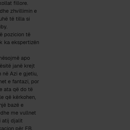
llat fillore.
dhe zhvillimin e
hë të tilla si
by.
ë pozicion të
uk ka ekspertizën
i mësojmë apo
sitë janë krejt
 në Azi e gjetiu,
et e fantazi, por
e ata që do të
ale që kërkohen,
 një bazë e
r dhe me vullnet
tij djalit
ikacion për FB.