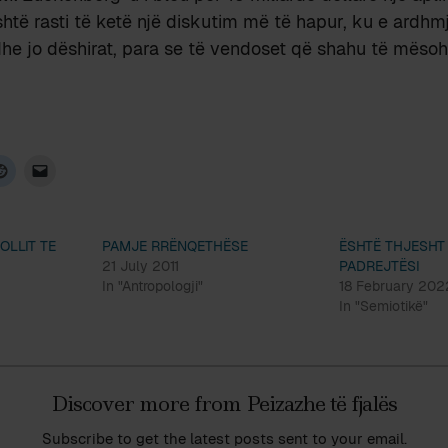
htë rasti të ketë një diskutim më të hapur, ku e ardhm
e jo dëshirat, para se të vendoset që shahu të mësoh
OLLIT TE
PAMJE RRËNQETHËSE
ËSHTË THJESHT
21 July 2011
PADREJTËSI
In "Antropologji"
18 February 202
In "Semiotikë"
Discover more from Peizazhe të fjalës
Subscribe to get the latest posts sent to your email.