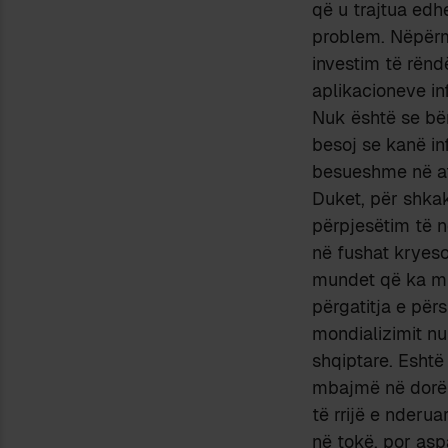
që u trajtua ed
problem. Nëpërmj
investim të rëndë
aplikacioneve in
Nuk është se bër
besoj se kanë in
besueshme në at
Duket, për shka
përpjesëtim të 
në fushat kryeso
mundet që ka mun
përgatitja e për
mondializimit nu
shqiptare. Eshtë
mbajmë në dorë k
të rrijë e nderu
në tokë, por aspa