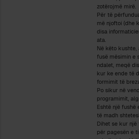
zotërojmë mirë.
Për të përfundua
më njoftoi (dhe k
disa informatici
ata.
Në këto kushte, 
fusë mësimin e s
ndalet, meqë di
kur ke ende të d
formimit të brez
Po sikur në vend
programimit, al
Eshtë një fushë 
të madh shtetesh
Dihet se kur një
për pagesën e ti