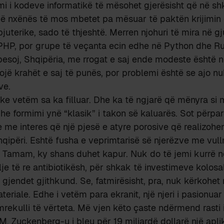
mi i kodeve informatikë të mësohet gjerësisht që në shko
ë nxënës të mos mbetet pa mësuar të paktën krijimin 
uterike, sado të thjeshtë. Merren njohuri të mira në gju
P, por grupe të veçanta ecin edhe në Python dhe Ru
esoj, Shqipëria, me rrogat e saj ende modeste është n
ojë krahët e saj të punës, por problemi është se ajo n
ve.
ike vetëm sa ka filluar. Dhe ka të ngjarë që mënyra s
e formimi ynë “klasik” i takon së kaluarës. Sot përparë
e me interes që një pjesë e atyre porosive që realizohen
qipëri. Eshtë fusha e veprimtarisë së njerëzve me vulln
 Tamam, ky shans duhet kapur. Nuk do të jemi kurrë n
lje të re antibiotikësh, për shkak të investimeve kolos
r gjendet gjithkund. Se, fatmirësisht, pra, nuk kërkohet
riale. Edhe i vetëm para ekranit, një njeri i pasionua
rekulli të vërteta. Më vjen këto çaste ndërmend rasti i a
t M. Zuckenberg-u i bleu për 19 miliardë dollarë një apl