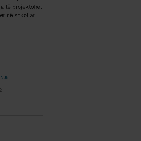
ja të projektohet
et në shkollat
 NJË
2