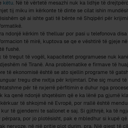
he
këtu
. Në të vërtetë mesazhi nuk ka lidhje të drejtpër
et tij miku im kërkonte të dinte se cilat ishin mundësi
sishëm që ai ishte gati të bënte në Shqipëri për krijimi
formatikë.
a ndonjë kërkim të thelluar por pasi u telefonova disa
formacion të mirë, kuptova se qe e vështirë të gjeje në
ë fushë.
k të tregut të vogël, kapacitetet programuese nuk kan
ndjeshëm në Tiranë. Ana problematike e firmave të hua
re të ekonomisë është se ato sjellin programe të gats
guar tregu dhe nxitja për krijimtari. Dhe siç mund të
shtatshme për të nxjerrë përfitimin e duhur nga procese
k ka qenë ndonjë shqetësim që e ka lënë pa gjumë kla
 kërkuar të shkojmë në Evropë, por rrallë është mendua
ur të gjendemi te sallonet e saj. Si gjithnjë, ka të ng
ar përpara, por jo plotësisht, pak e mbledhur si kupë q
k nervoze, në një pritje plot durim, pra. Një gjest të c