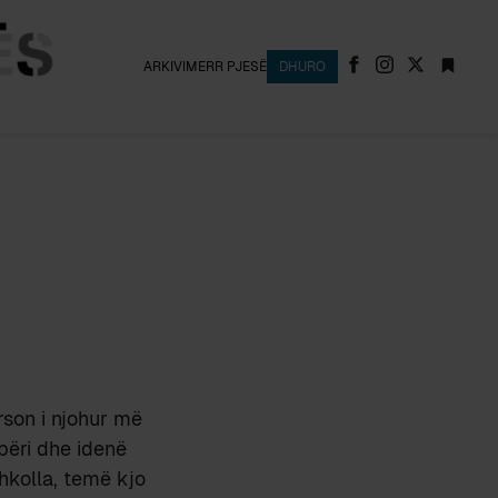
ARKIVI
MERR PJESË
DHURO
son i njohur më
përi dhe idenë
hkolla, temë kjo