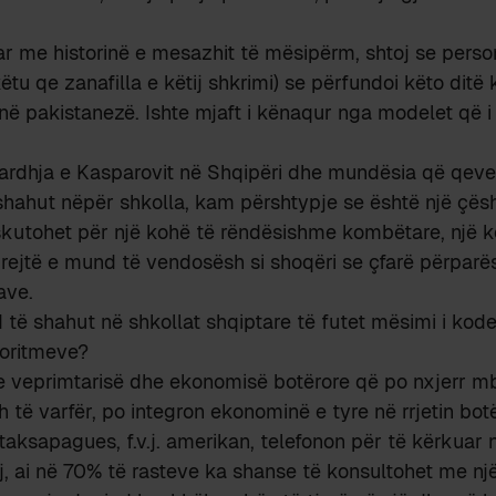
r me historinë e mesazhit të mësipërm, shtoj se person
ëtu qe zanafilla e këtij shkrimi) se përfundoi këto ditë
enë pakistanezë. Ishte mjaft i kënaqur nga modelet që i
ardhja e Kasparovit në Shqipëri dhe mundësia që qever
hahut nëpër shkolla, kam përshtypje se është një çësht
skutohet për një kohë të rëndësishme kombëtare, një k
rejtë e mund të vendosësh si shoqëri se çfarë përparës
ave.
 të shahut në shkollat shqiptare të futet mësimi i kod
goritmeve?
e veprimtarisë dhe ekonomisë botërore që po nxjerr mb
 të varfër, po integron ekonominë e tyre në rrjetin botë
 taksapagues, f.v.j. amerikan, telefonon për të kërkuar
j, ai në 70% të rasteve ka shanse të konsultohet me një