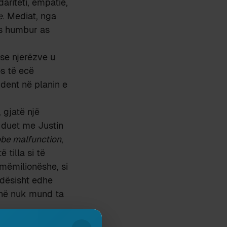
ariteti, empatie,
e
. Mediat, nga
os humbur as
ëse njerëzve u
s të ecë
ident në planin e
 gjatë një
 duet me Justin
be malfunction
,
 tilla si të
umëmilionëshe, si
ndësisht edhe
sinë nuk mund ta
ueshme, sidomos