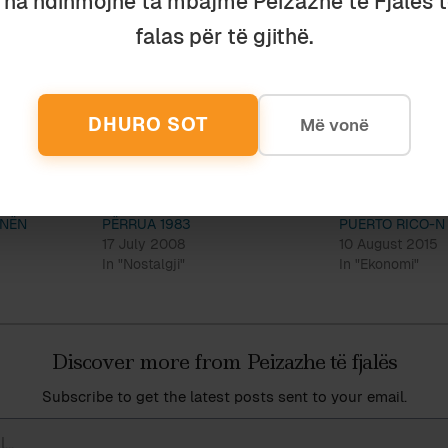
u na ndihmojnë ta mbajmë Peizazhe të Fjalës 
ja ma thotë se një shpjegim i tillë do të mbërrijë sap
falas për të gjithë.
për rrëzimet shalëhapura të modelave dhe llastikat e 
l
.
DHURO SOT
Më vonë
ANËN
PËRRUA 1983
PUERTO RICO-N
17 July 2008
10 August 2015
In "Nostalgji"
In "Ekonomi"
Discover more from Peizazhe të fjalës
Subscribe to get the latest posts sent to your email.