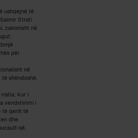
që ushqejnë të
 Saimir Strati
i, zakonisht në
ugut.
donjë
dhës për
ionalisht në
t të shëndoshë,
ralla; kur i
a vendxhirimi i
 të qenit të
ten dhe
oucault-së,