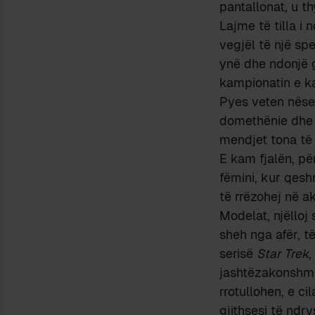
pantallonat, u t
Lajme të tilla i
vegjël të një spe
ynë dhe ndonjë g
kampionatin e k
Pyes veten nëse
domethënie dhe 
mendjet tona të 
E kam fjalën, pë
fëmini, kur qesh
të rrëzohej në ak
Modelat, njëlloj 
sheh nga afër, t
serisë
Star Trek
,
jashtëzakonshme
rrotullohen, e ci
gjithsesi të ndr