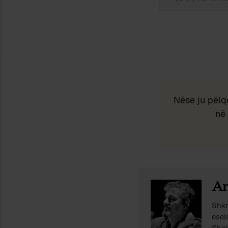
Nëse ju pëlq
në 
Ar
Shkr
esei
Shqi