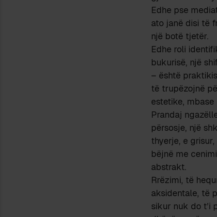
Edhe pse mediat 
ato janë disi të
një botë tjetër.
Edhe roli identi
bukurisë, një sh
– është praktikis
të trupëzojnë pë
estetike, mbase 
Prandaj ngazëlle
përsosje, një shk
thyerje, e grisur
bëjnë me cenimin 
abstrakt.
Rrëzimi, të hequ
aksidentale, të p
sikur nuk do t’i