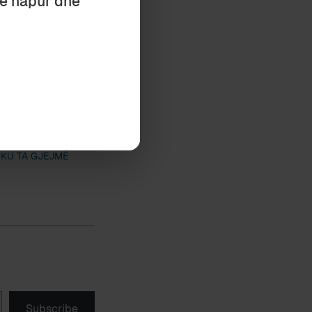
të hapur dhe
o të miratohet
këputura të
 KU TA GJEJMË
Subscribe