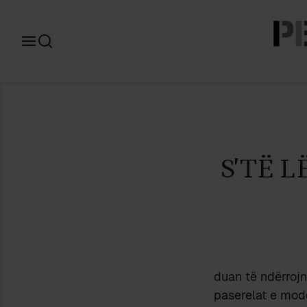
Search
for:
S’TË 
duan të ndërrojn
paserelat e modë