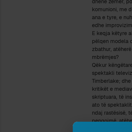
dhënë zemër, por
komunioni, me di
ana e tyre, e nu
edhe improvizim
E keqja këtyre a
pëlqen modela q
zbathur, atëherë
mbrëmjes?
Qëkur këngëtares
spektakli televi
Timberlake; dhe
kritikët e mediav
skriptuara, të i
ato të spektakli
ndaj rastësisë, 
pengojmë, atëhe
Paradat e modës