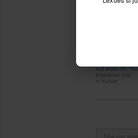
Lexues si j
Kuže-s; por mend
vënia e basteve 
këngëtareve
sou
Ndaje:
NJË GRIEG PËR TIR
8 December 2012
In "Kulturë"
Type your email…