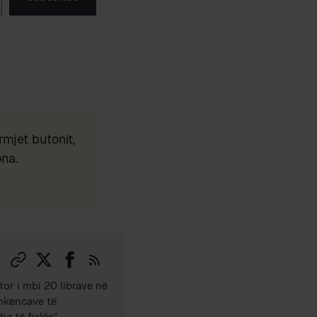
mjet butonit,
ona.
tor i mbi 20 librave në
Shkencave të
e të fjalës”.