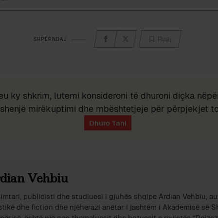
Ruaj
SHPËRNDAJ
eu ky shkrim, lutemi konsideroni të dhuroni diçka nëpër
shenjë mirëkuptimi dhe mbështetjeje për përpjekjet t
dian Vehbiu
imtari, publicisti dhe studiuesi i gjuhës shqipe Ardian Vehbiu, au
stikë dhe fiction dhe njëherazi anëtar i jashtëm i Akademisë së 
përisë, është një nga themeluesit dhe botuesit e revistës “Peizazh