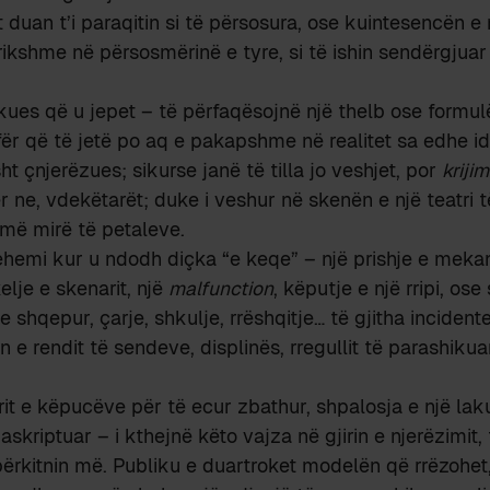
duan t’i paraqitin si të përsosura, ose kuintesencën e n
 frikshme në përsosmërinë e tyre, si të ishin sendërgjua
fikues që u jepet – të përfaqësojnë një thelb ose formul
ifër që të jetë po aq e pakapshme në realitet sa edhe id
ht çnjerëzues; sikurse janë të tilla jo veshjet, por
kriji
r ne, vdekëtarët; duke i veshur në skenën e një teatri 
më mirë të petaleve.
hemi kur u ndodh diçka “e keqe” – një prishje e meka
elje e skenarit, një
malfunction
, këputje e një rripi, ose 
, e shqepur, çarje, shkulje, rrëshqitje… të gjitha inciden
e rendit të sendeve, displinës, rregullit të parashikuar
rit e këpucëve për të ecur zbathur, shpalosja e një lak
askriptuar – i kthejnë këto vajza në gjirin e njerëzimit, 
 përkitnin më. Publiku e duartroket modelën që rrëzohet,