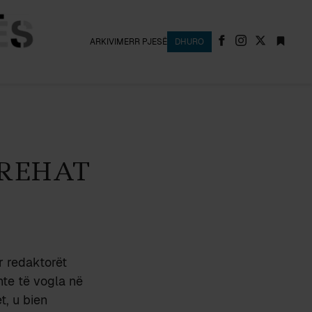
ARKIVI
MERR PJESË
DHURO
 REHAT
r redaktorët
nte të vogla në
t, u bien