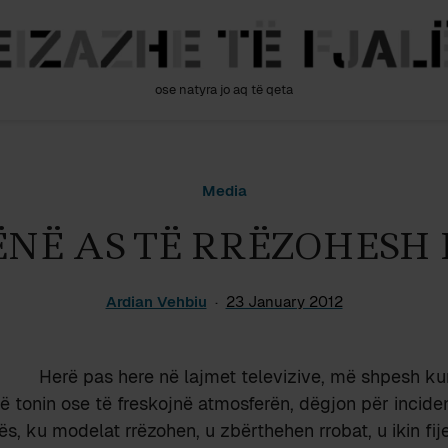
ose natyra jo aq të qeta
Media
LËNË AS TË RRËZOHESH
Ardian Vehbiu
23 January 2012
Herë pas here në lajmet televizive, më shpesh ku
ë tonin ose të freskojnë atmosferën, dëgjon për incide
s, ku modelat rrëzohen, u zbërthehen rrobat, u ikin fije