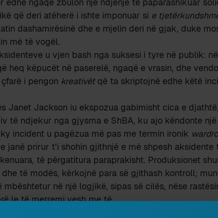
 edhe ngaqë zbulon një ndjenjë të paparashikuar solid
kë që deri atëherë i ishte imponuar si
e tjetërkundshm
hatin dashamirësinë dhe e mjelin deri në gjak, duke m
in më të vogël.
ksidenteve u vjen bash nga suksesi i tyre në publik: n
ë heq këpucët në paserelë, ngaqë e vrasin, dhe vendo
 çfarë i pengon
kreativët
që ta skriptojnë edhe këtë inc
 Janet Jackson iu ekspozua gabimisht cica e djathtë,
ziv të ndjekur nga gjysma e ShBA, ku ajo këndonte një
 ky incident u pagëzua më pas me termin ironik
wardro
e janë prirur t’i shohin gjithnjë e më shpesh aksidente të
nskenuara, të përgatitura paraprakisht. Produksionet sh
t dhe të modës, kërkojnë para së gjithash kontroll; mu
të mbështetur në një logjikë, sipas së cilës, nëse rastë
rë le të merremi vesh me të.
 janë, nga natyra, shfaqje monotone dhe të parashik