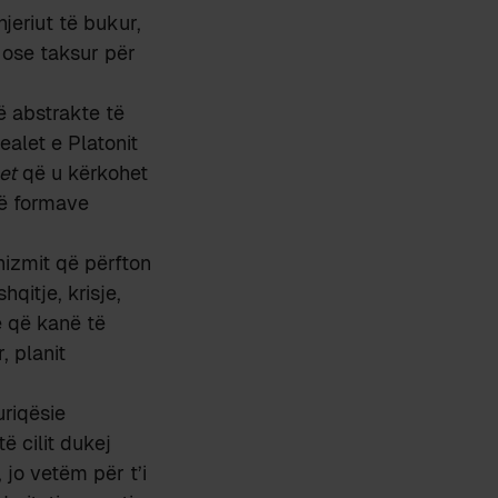
jeriut të bukur,
r ose taksur për
ë abstrakte të
ealet e Platonit
met
që u kërkohet
të formave
nizmit që përfton
shqitje, krisje,
te që kanë të
, planit
uriqësie
të cilit dukej
 jo vetëm për t’i