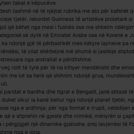
hyhen takat e këpucëve.
 ndesh tashmë në të njëjtat rubrika me ato për kafshët 
cieje tjetër, rekordet Guinness të artistëve proletarë si
ol që bëhet nga mesi i fushës ose me shkelm ridërgim
ategorisë së dytë në Emiratet Arabe ose në Korenë e J
 ka ndonjë gjë të përbashkët mes këtyre lajmeve pa n
rëndësi, të cilat shërbejnë më shumë si jastëqe shplo
stresuara nga andrallat e përditshme.
rveç rolit të tyre për të na kthyer mendërisht dhe emoc
nim me lot sa herë që shihnim ndonjë grua, mundësish
ull.
si pandat e bardha dhe tigrat e Bengalit, janë shtazë të r
ë duket sikur ia kanë behur nga ndonjë planet tjetër, ng
 ose nga e ardhmja; për nga format e trupit, vetëdijen e
 që e shprehin në gjeste dhe mimikë, mënyrën si çapi
la i përgjigjet një dinamike gjatoshe, prej lavjerrësi të F
yshme nga e jona.