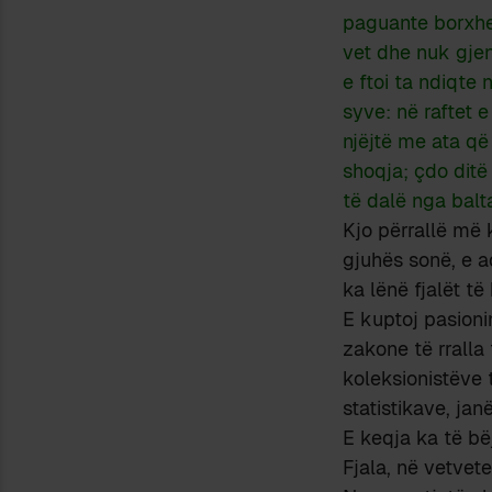
paguante borxhet
vet dhe nuk gjen
e ftoi ta ndiqte
syve: në raftet 
njëjtë me ata që 
shoqja; çdo ditë
të dalë nga balt
Kjo përrallë më 
gjuhës sonë, e a
ka lënë fjalët të
E kuptoj pasioni
zakone të rralla
koleksionistëve 
statistikave, jan
E keqja ka të bë
Fjala, në vetvet