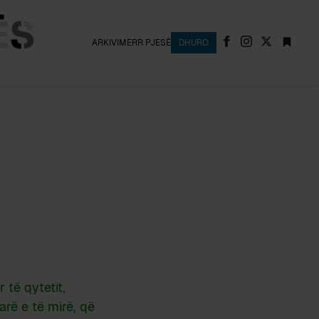
ARKIVI
MERR PJESË
DHURO
 të qytetit,
rë e të mirë, që