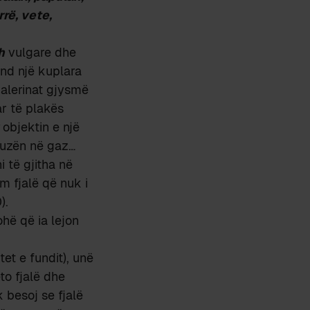
rrë, vete,
h
vulgare dhe
nd një kuplara
alerinat gjysmë
r të plakës
objektin e një
buzën në gaz…
i të gjitha në
m fjalë që nuk i
).
ohë që ia lejon
et e fundit), unë
to fjalë dhe
k besoj se fjalë