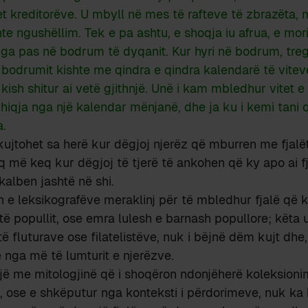
 kreditorëve. U mbyll në mes të rafteve të zbrazëta, m
te ngushëllim. Tek e pa ashtu, e shoqja iu afrua, e mor
 nga pas në bodrum të dyqanit. Kur hyri në bodrum, treg
e bodrumit kishte me qindra e qindra kalendarë të vitev
kish shitur ai vetë gjithnjë. Unë i kam mbledhur vitet e 
 hiqja nga një kalendar mënjanë, dhe ja ku i kemi tani
a.
kujtohet sa herë kur dëgjoj njerëz që mburren me fjalët 
q më keq kur dëgjoj të tjerë të ankohen që ky apo ai fja
 kalben jashtë në shi.
n e leksikografëve meraklinj për të mbledhur fjalë që
 të popullit, ose emra lulesh e barnash popullore; këta 
të fluturave ose filatelistëve, nuk i bëjnë dëm kujt dhe
ë nga më të lumturit e njerëzve.
jë me mitologjinë që i shoqëron ndonjëherë koleksionime
e, ose e shkëputur nga konteksti i përdorimeve, nuk ka k