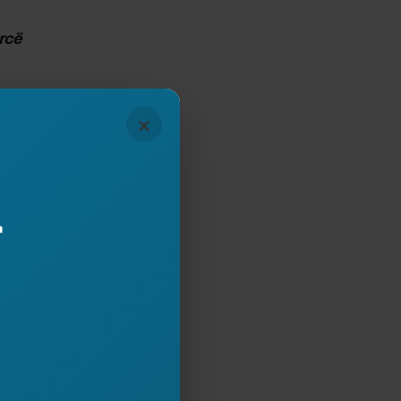
rrcë
 fenë pagane të
×
ujimit;
r
he një lloj
ndi – lum kush do
urrave në ballë;
e një buallicë
ose i biri