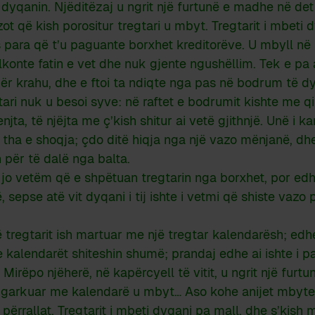
yqanin. Njëditëzaj u ngrit një furtunë e madhe në det
t që kish porositur tregtari u mbyt. Tregtarit i mbeti 
 para që t’u paguante borxhet kreditorëve. U mbyll në
lkonte fatin e vet dhe nuk gjente ngushëllim. Tek e pa 
 për krahu, dhe e ftoi ta ndiqte nga pas në bodrum të dy
ari nuk u besoi syve: në raftet e bodrumit kishte me q
njta, të njëjta me ç’kish shitur ai vetë gjithnjë. Unë i
i tha e shoqja; çdo ditë hiqja nga një vazo mënjanë, dhe
 për të dalë nga balta.
jo vetëm që e shpëtuan tregtarin nga borxhet, por edh
 sepse atë vit dyqani i tij ishte i vetmi që shiste vazo 
 tregtarit ish martuar me një tregtar kalendarësh; edhe 
 kalendarët shiteshin shumë; prandaj edhe ai ishte i pa
 Mirëpo njëherë, në kapërcyell të vitit, u ngrit një fur
 ngarkuar me kalendarë u mbyt… Aso kohe anijet mbyte
përrallat. Tregtarit i mbeti dyqani pa mall, dhe s’kish 