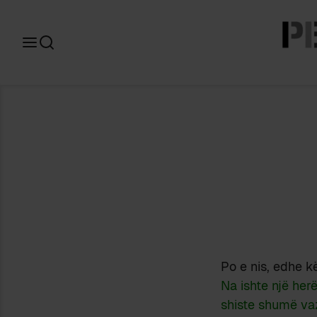
Search
for:
Po e nis, edhe kë
Na ishte një her
shiste shumë va