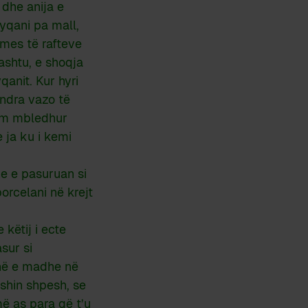
 dhe anija e
dyqani pa mall,
 mes të rafteve
ashtu, e shoqja
qanit. Kur hyri
indra vazo të
 kam mbledhur
 ja ku i kemi
e e pasuruan si
porcelani në krejt
këtij i ecte
sur si
tunë e madhe në
shin shpesh, se
më as para që t’u