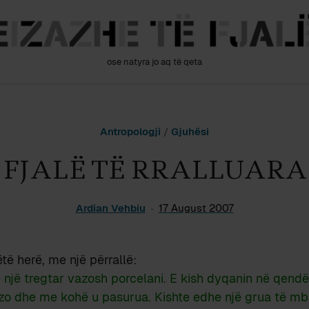
ose natyra jo aq të qeta
Antropologji
/
Gjuhësi
FJALË TË RRALLUARA
Ardian Vehbiu
17 August 2007
të herë, me një përrallë:
ë një tregtar vazosh porcelani. E kish dyqanin në qendër
zo dhe me kohë u pasurua. Kishte edhe një grua të mba