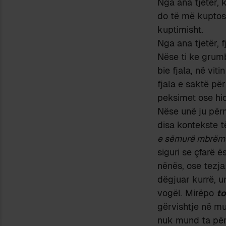
Nga ana tjetër, 
do të më kuptos
kuptimisht.
Nga ana tjetër, 
Nëse ti ke grum
bie fjala, në vit
fjala e saktë p
peksimet ose hid
Nëse unë ju përm
disa kontekste të
e sëmurë mbrëm
siguri se çfarë ë
nënës, ose tezja
dëgjuar kurrë, un
vogël. Mirëpo
to
gërvishtje në mu
nuk mund ta përd