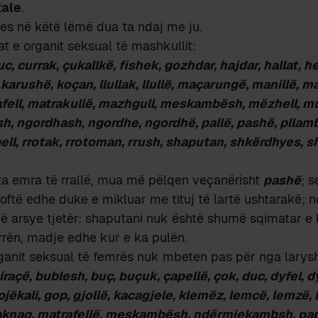
tale
.
es në këtë lëmë dua ta ndaj me ju.
t e organit seksual të mashkullit:
c, currak, çukallkë, fishek, gozhdar, hajdar, hallat, he
 karushë, koçan, llullak, llullë, maçarungë, manillë, m
fell, matrakullë, mazhgull, meskambësh, mëzhell, mu
 ngordhash, ngordhe, ngordhë, pallë, pashë, pllamb
opell, rrotak, rrotoman, rrush, shaputan, shkërdhyes, s
ta emra të rrallë, mua më pëlqen veçanërisht
pashë
; 
oftë edhe duke e mikluar me tituj të lartë ushtarakë; 
ë arsye tjetër: shaputani nuk është shumë sqimatar e 
rrën, madje edhe kur e ka pulën.
ganit seksual të femrës nuk mbeten pas për nga larysh
biraçë, bublesh, buç, buçuk, çapellë, çok, duc, dyfel, d
ojëkali, gop, gjollë, kacagjele, klemëz, lemcë, lemzë, l
maknaq, matrafellë, meskambësh, ndërmjekambsh, pap