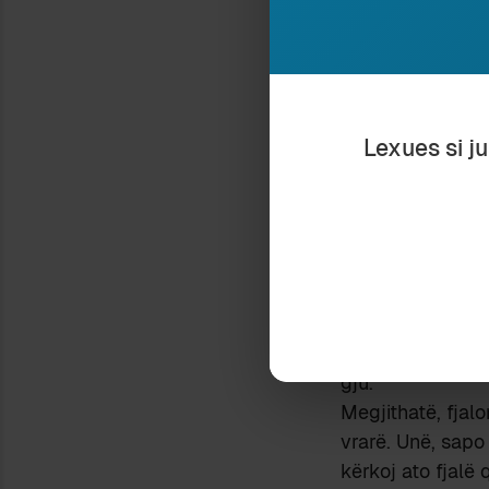
vjerrcë
nuk mund
ka hequr tashmë
Natyrisht jo.
Katrrith, copure
Lexues si j
gjithë emra të nj
fjalësh të rralla
I përfytyroni dot
sesioni “brainst
tyre të ri?
Blejini të dash
Këtë 8 mars mos
Me shprehje të t
gju.
Megjithatë, fjalo
vrarë. Unë, sapo 
kërkoj ato fjalë 