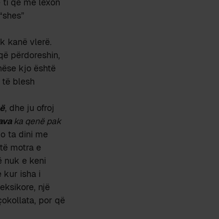
 ti që më lexon
“shes”
k kanë vlerë.
që përdoreshin,
(nëse kjo është
 të blesh
vë
, dhe ju ofroj
ava
ka qenë pak
do ta dini me
htë motra e
ë nuk e keni
 kur isha i
eksikore, një
çokollata, por që