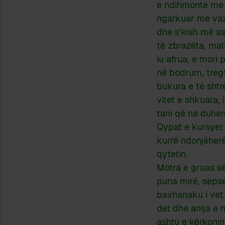
e ndihmonte me d
ngarkuar me vazo
dhe s’kish më as
të zbrazëta, mal
iu afrua, e mori
në bodrum, tregt
bukura e të shtre
vitet e shkuara, 
tani që na duhen
Qypat e kursyer 
kurrë ndonjëherë,
qytetin.
Motra e gruas së
puna mirë, sepse
baxhanaku i vet.
det dhe anija e
ashtu e kërkonin 