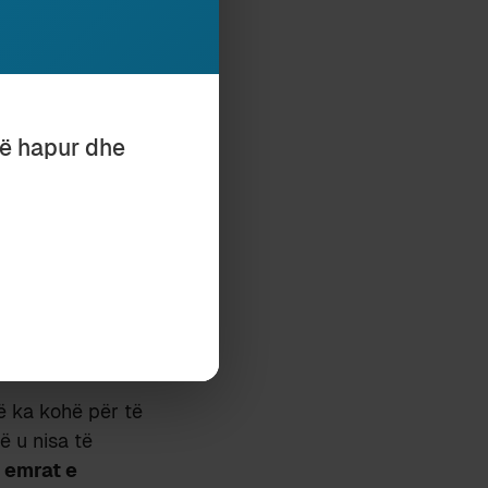
pas dore, ose që
rrcë
janë të
të hapur dhe
 një fjalori
erish, gjatë një
për produktin e
lentinin.
jë gjaku gjer në
kë ka kohë për të
ë u nisa të
:
emrat e