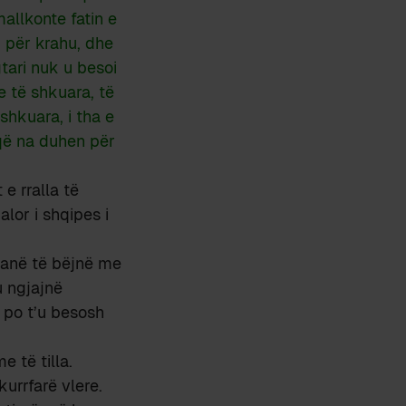
allkonte fatin e
i për krahu, dhe
tari nuk u besoi
e të shkuara, të
shkuara, i tha e
 që na duhen për
e rralla të
lor i shqipes i
 kanë të bëjnë me
u ngjajnë
, po t’u besosh
 të tilla.
urrfarë vlere.