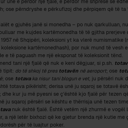
kur unë e përdor një fjalë, e përdor me shpresë se edhe
h; ose përndryshe e përkufizoj dhe përpiqem që të ta 
fjalët e gjuhës janë si monedha – po nuk qarkulluan, nu
bulluar me kujdes kartëmonedha të të gjitha prerjeve 
in 1957 në Shqipëri, koleksioni yt ka vlerë numismatike 
ër koleksione kartëmonedhash), por nuk mund të vesh e
e e të paguash me një eksponat të koleksionit tënd.
end tani një fjalë që nuk e keni dëgjuar, si p.sh.
tota
 tipit:
do të shkoj të pres
totavën
në aeroport
; ose
tot
ë
; ose
totava
ka nisur tani blogun e vet
, ju përsëri nuk 
shtë totava pikërisht; derisa unë ju sqaroj se totavë ës
; dhe kur ju më pyesni se ç’është kjo fjalë për tezen q
ë ju sqaroj përsëri se kështu e thërrisja unë tezen time
tava
nuk është fjalë. Është vetëm një zhurmë e vogël l
r, a një letër bixhozi që ke gjetur brenda një kutie me 
orësh për të luajtur poker.