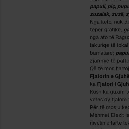
papuli, piç, pup
zuzalak, zuzë, z
Nga këto, nuk d
tepër grafike;
ça
nga ato të Raguz
lakuriqe të lokal
barnatare;
papul
zjarrmie të paft
Që të mos harro
Fjalorin e Gjuh
ka
Fjalori i Gj
Kush ka guxim të
vetes dy fjalorë 
Për të mos u keq
Mehmet Elezit ia
nivelin e lartë l