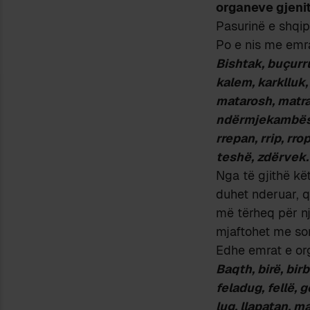
organeve gjeni
Pasurinë e shqip
Po e nis me emra
Bishtak, buçurru
kalem, karklluk,
matarosh, matra
ndërmjekambësh,
rrepan, rrip, rr
teshë, zdërvek.
Nga të gjithë kë
duhet nderuar, q
më tërheq për nj
mjaftohet me so
Edhe emrat e or
Baqth, birë, bir
feladug, fellë, g
lug, llapatan, 