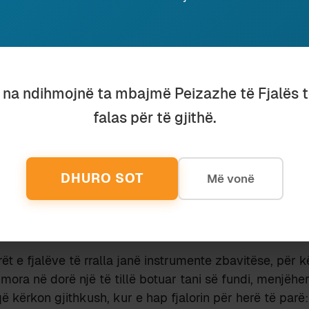
 të jetë veçse një grua endacake që e ka lënë veten 
 dorë nga marrëdhëniet intime.
, hanëz, lahugjyrë, parenicë, rrgjan, tafte, thikëz, vje
u na ndihmojnë ta mbajmë Peizazhe të Fjalës 
ë “varëseje grash me pare”, e cila, siç ma sqaron autori i
 që po konsultoj tani,
vihet edhe në kapuç
(doemos).
falas për të gjithë.
 specialistët e marketingut të një firme shqiptare bizhut
orming”, për të zgjedhur një prej fjalëve të mësipërme 
DHURO SOT
Më vonë
urës suaj këtë
katrrith
të mrekullueshëm për Shën Va
 gaboni ta lini nënën tuaj pa
lahugjyrë
.
illa, ka rrezik të ndodhin ngatërresa të mëdha, e të ve
rët e fjalëve të rralla janë instrumente zbavitëse, për 
mora në dorë një të tillë botuar tani së fundi, menjëher
që kërkon gjithkush, kur e hap fjalorin për herë të parë