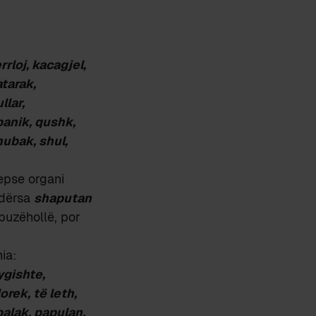
rrloj, kacagjel,
atarak,
llar,
anik, qushk,
hubak, shul,
sepse organi
ndërsa
shaputan
buzëhollë, por
ia:
ygishte,
orek, të leth,
alak, papulan,