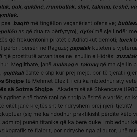
ulak, quk, quklinë, rrumbullak, shyt, taknaq, teshë, va
ymilek.
i pse,
baqth
më tingëllon veçanërisht ofensive;
bubles
pellën
as që dua ta përfytyroj;
dyfel
më sjell ndër me
ës që frekuentonin piratët e Adriatikut qëmoti;
lorek
b
it përbri, përsëri në Raguzë;
papalak
kuletën e vjetërua
i
një prostitutë arvanitase në ishullin e Hidrës;
zuzalak
ohur. Megjithatë, janë
maknaq
e
taknaq
që ma sjellin 
j,
gojëkali
është e shpikur prej meje, por të tjerat i gjen
ës Shqipe
të Mehmet Elezit, i cili ka mbledhur aty vetë
uhës së Sotme Shqipe
i Akademisë së Shkencave (1980
 ngrihet e të thotë tani që shqipja është e varfër, sa k
të cilët janë krejtësisht të ndryshëm prej njëri-tjetrit?
kuptuar (siç më ka ndodhur praktikisht përditë këto vit
 admiroj punën titanike që ka bërë duke i mbledhur kë
eksikografik të fjalorit; por ndryshe nga ai autor, unë nu