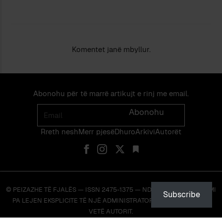
Komentet janë mbyllur.
Abonohu për të marrë artikujt e rinj me email.
Email
Abonohu
Rreth nesh
Merr pjes​​ë​
Dhuro
Arkivi
Autorët
© PEIZAZHE TË FJALËS — ISSN 2475-1375 — NDALOHET RIPRODHIMI
Subscribe
PA LEJEN EKSPLICITE TË NJË ADMINISTRATORI TË FAQES OSE TË
VETË AUTORIT.