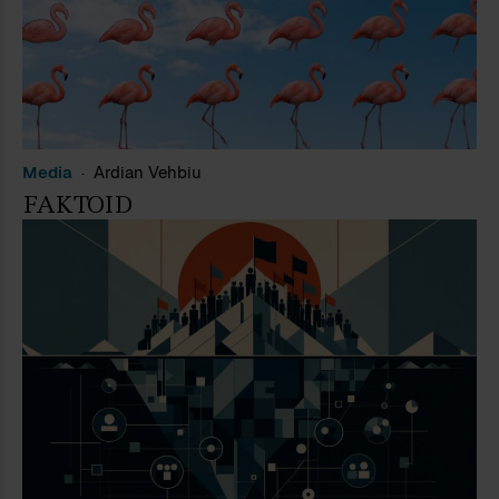
Media
Ardian Vehbiu
FAKTOID