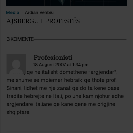
Media
Ardian Vehbiu
AJSBERGU I PROTESTËS
3 KOMENTE
Profesionisti
18 August 2007 at 1:34 pm
Orefice, qe ne italisht domethene “argjendar”,
me shume se mbiemer hebraik qe thote prof.
Sinani, lidhet me nje zanat qe do ta kene pase
tradite hebrejte ne Itali, po une kam njohur edhe
argjendare italiane qe kane qene me origjine
shqiptare.