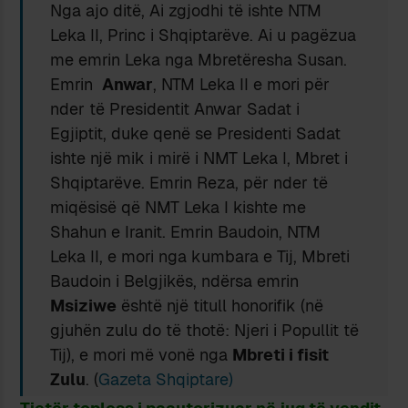
Nga ajo ditë, Ai zgjodhi të ishte NTM
Leka II, Princ i Shqiptarëve. Ai u pagëzua
me emrin Leka nga Mbretëresha Susan.
Emrin
Anwar
, NTM Leka II e mori për
nder të Presidentit Anwar Sadat i
Egjiptit, duke qenë se Presidenti Sadat
ishte një mik i mirë i NMT Leka I, Mbret i
Shqiptarëve. Emrin Reza, për nder të
miqësisë që NMT Leka I kishte me
Shahun e Iranit. Emrin Baudoin, NTM
Leka II, e mori nga kumbara e Tij, Mbreti
Baudoin i Belgjikës, ndërsa emrin
Msiziwe
është një titull honorifik (në
gjuhën zulu do të thotë: Njeri i Popullit të
Tij), e mori më vonë nga
Mbreti i fisit
Zulu
. (
Gazeta Shqiptare)