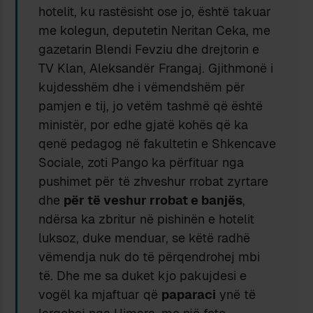
hotelit, ku rastësisht ose jo, është takuar
me kolegun, deputetin Neritan Ceka, me
gazetarin Blendi Fevziu dhe drejtorin e
TV Klan, Aleksandër Frangaj. Gjithmonë i
kujdesshëm dhe i vëmendshëm për
pamjen e tij, jo vetëm tashmë që është
ministër, por edhe gjatë kohës që ka
qenë pedagog në fakultetin e Shkencave
Sociale, zoti Pango ka përfituar nga
pushimet për të zhveshur rrobat zyrtare
dhe
për të veshur rrobat e banjës
,
ndërsa ka zbritur në pishinën e hotelit
luksoz, duke menduar, se këtë radhë
vëmendja nuk do të përqendrohej mbi
të. Dhe me sa duket kjo pakujdesi e
vogël ka mjaftuar që
paparaci
ynë të