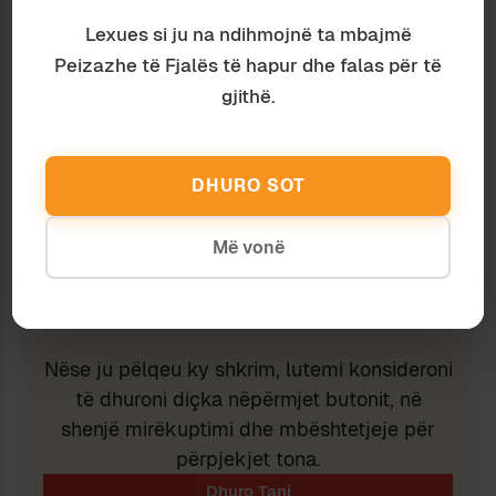
Lexues si ju na ndihmojnë ta mbajmë
Discover more from Peizazhe të fjalës
Peizazhe të Fjalës të hapur dhe falas për të
gjithë.
Subscribe to get the latest posts sent to your email.
Type your email…
Subscribe
DHURO SOT
Më vonë
Ndaj
Ruaj
Nëse ju pëlqeu ky shkrim, lutemi konsideroni
të dhuroni diçka nëpërmjet butonit, në
shenjë mirëkuptimi dhe mbështetjeje për
përpjekjet tona.