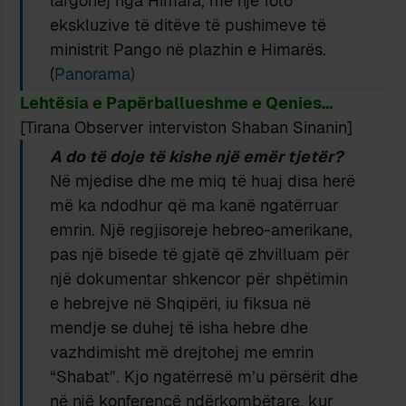
largohej nga Himara, me një foto
ekskluzive të ditëve të pushimeve të
ministrit Pango në plazhin e Himarës.
(
Panorama)
Lehtësia e Papërballueshme e Qenies
…
[Tirana Observer interviston Shaban Sinanin]
A do të doje të kishe një emër tjetër?
Në mjedise dhe me miq të huaj disa herë
më ka ndodhur që ma kanë ngatërruar
emrin. Një regjisoreje hebreo-amerikane,
pas një bisede të gjatë që zhvilluam për
një dokumentar shkencor për shpëtimin
e hebrejve në Shqipëri, iu fiksua në
mendje se duhej të isha hebre dhe
vazhdimisht më drejtohej me emrin
“Shabat”. Kjo ngatërresë m’u përsërit dhe
në një konferencë ndërkombëtare, kur