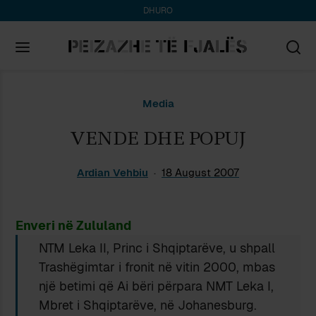
DHURO
Search
Media
for:
VENDE DHE POPUJ
Ardian Vehbiu
18 August 2007
Enveri në Zululand
NTM Leka II, Princ i Shqiptarëve, u shpall
Trashëgimtar i fronit në vitin 2000, mbas
një betimi që Ai bëri përpara NMT Leka I,
Mbret i Shqiptarëve, në Johanesburg.