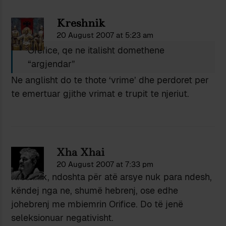
Kreshnik
20 August 2007 at 5:23 am
Orefice, qe ne italisht domethene
“argjendar”
Ne anglisht do te thote ‘vrime’ dhe perdoret per
te emertuar gjithe vrimat e trupit te njeriut.
Xha Xhai
20 August 2007 at 7:33 pm
Kreshnik, ndoshta për atë arsye nuk para ndesh,
këndej nga ne, shumë hebrenj, ose edhe
johebrenj me mbiemrin Orifice. Do të jenë
seleksionuar negativisht.