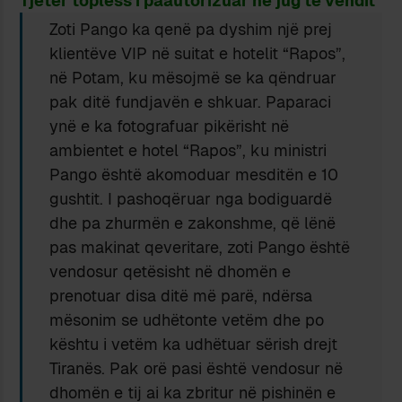
Tjetër topless i paautorizuar në jug të vendit
Zoti Pango ka qenë pa dyshim një prej
klientëve VIP në suitat e hotelit “Rapos”,
në Potam, ku mësojmë se ka qëndruar
pak ditë fundjavën e shkuar. Paparaci
ynë e ka fotografuar pikërisht në
ambientet e hotel “Rapos”, ku ministri
Pango është akomoduar mesditën e 10
gushtit. I pashoqëruar nga bodiguardë
dhe pa zhurmën e zakonshme, që lënë
pas makinat qeveritare, zoti Pango është
vendosur qetësisht në dhomën e
prenotuar disa ditë më parë, ndërsa
mësonim se udhëtonte vetëm dhe po
kështu i vetëm ka udhëtuar sërish drejt
Tiranës. Pak orë pasi është vendosur në
dhomën e tij ai ka zbritur në pishinën e