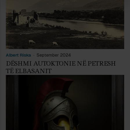
Albert Riska
September 2024
DËSHMI AUTOKTONIE NË PETRESH
TË ELBASANIT