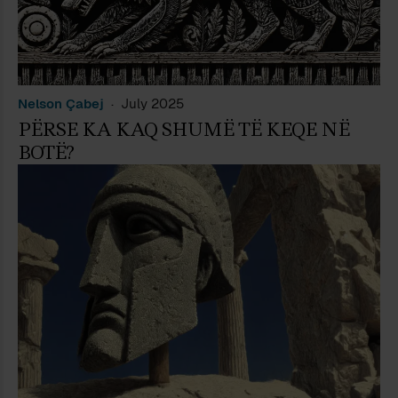
Nelson Çabej
July 2025
PËRSE KA KAQ SHUMË TË KEQE NË
BOTË?