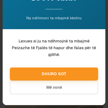
Na ndihmoni ta mbajmë kështu
Lexues si ju na ndihmojnë ta mbajmë
Peizazhe të Fjalës të hapur dhe falas për të
gjithë.
Ardian Vehbiu
December 2024
DHURO SOT
MES DY ALBANIVE
Më vonë