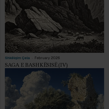
Shkëlqim Çela
February 2026
SAGA E BASHKËSISË (IV)