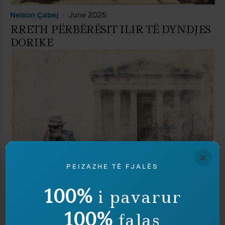
Nelson Çabej
June 2025
RRETH PËRBËRËSIT ILIR TË DYNDJES
DORIKE
×
PEIZAZHE TË FJALËS
100%
i pavarur
Agron Alibali
January 2025
SHTETI SHQIPTAR ZHVISHET NGA
100%
falas
POSEDIMI I BUTRINTIT