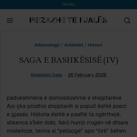
DHURO
Search
Albanologji
/
Antikitet
/
Histori
for:
SAGA E BASHKËSISË (IV)
Shkëlqim Çela
26 February 2026
padukshmëria e domosdoshme e shqiptarëve
Ajo çka prodhoi shqiptarët si popull është poezi
e gjasës. Historia është e paaftë ta ngërthejë,
shkenca s’bën dobi, fakti humb rrugën në dhiare
misterioze, terma si “pellazgë” apo “ilirë” bëhen