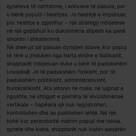
qyteteve të ndritshme, i arkivave të pasura, por
u bënë populli i heshtjes. Jo heshtje e imponuar,
por heshtje e zgjedhur – një strategji mbijetese
në një gadishull ku dukshmëria shpesh ka qenë
sinonim i shkatërrimit.
Në shekujt që pasuan dyndjen sllave, kur popuj
të tërë u zhdukën nga harta etnike e Ballkanit,
shqiptarët mbijetuan duke u bërë të padukshëm
(
invisible
)
. Jo të padukshëm fizikisht, por të
padukshëm politikisht, administrativisht,
burokratikisht. Ata jetonin në male, në luginat e
ngushta, në shtigjet e pjerrëta të lëvizshmërisë
vertikale – hapësira që nuk regjistrohen,
kontrollohen dhe as pushtohen lehtë. Në një
kohë kur perandoritë matnin popujt me taksa,
qytete dhe kisha, shqiptarët nuk kishin asnjërën