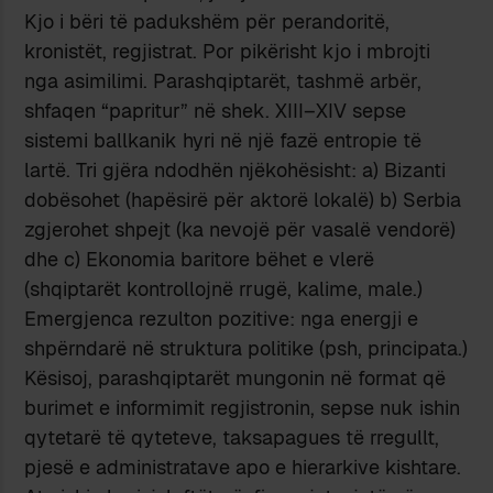
Kjo i bëri të padukshëm për perandoritë,
kronistët, regjistrat. Por pikërisht kjo i mbrojti
nga asimilimi. Parashqiptarët, tashmë arbër,
shfaqen “papritur” në shek. XIII–XIV sepse
sistemi ballkanik hyri në një fazë entropie të
lartë. Tri gjëra ndodhën njëkohësisht: a) Bizanti
dobësohet (hapësirë për aktorë lokalë) b) Serbia
zgjerohet shpejt (ka nevojë për vasalë vendorë)
dhe c) Ekonomia baritore bëhet e vlerë
(shqiptarët kontrollojnë rrugë, kalime, male.)
Emergjenca rezulton pozitive: nga energji e
shpërndarë në struktura politike (psh, principata.)
Kësisoj, parashqiptarët mungonin në format që
burimet e informimit regjistronin, sepse nuk ishin
qytetarë të qyteteve, taksapagues të rregullt,
pjesë e administratave apo e hierarkive kishtare.