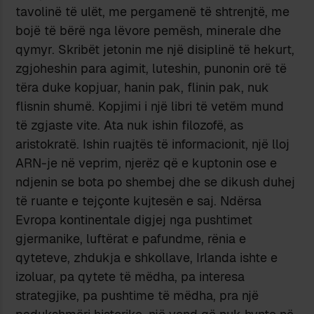
tavolinë të ulët, me pergamenë të shtrenjtë, me
bojë të bërë nga lëvore pemësh, minerale dhe
qymyr. Skribët jetonin me një disiplinë të hekurt,
zgjoheshin para agimit, luteshin, punonin orë të
tëra duke kopjuar, hanin pak, flinin pak, nuk
flisnin shumë. Kopjimi i një libri të vetëm mund
të zgjaste vite. Ata nuk ishin filozofë, as
aristokratë. Ishin ruajtës të informacionit, një lloj
ARN-je në veprim, njerëz që e kuptonin ose e
ndjenin se bota po shembej dhe se dikush duhej
të ruante e tejçonte kujtesën e saj. Ndërsa
Evropa kontinentale digjej nga pushtimet
gjermanike, luftërat e pafundme, rënia e
qyteteve, zhdukja e shkollave, Irlanda ishte e
izoluar, pa qytete të mëdha, pa interesa
strategjike, pa pushtime të mëdha, pra një