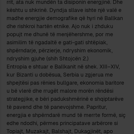
rrit, ata nuk mundën ta disiponin energjinë. Dhe
kështu u shkrinë. Dyndja sllave ishte një valë e
madhe energjie demografike që hyri në Ballkan
dhe rishkroi hartën etnike. Ajo nuk i zhduku
popujt me dhunë të menjëhershme, por me
asimilim të ngadaltë e gati-gati shtëpiak,
shpërndarje, përzierje, ndryshim ekonomik,
ndryshim gjuhe (shih Shtojcën 2.)
Entropia e shtuar e Ballkanit në shek. XIII–XIV,
kur Bizanti u dobësua, Serbia u zgjerua me
shpejtësi pas rënies bullgare, ekonomia baritore
u bë vlerë dhe rrugët malore morën rëndësi
strategjike, e bëri padukshmërinë e shqiptarëve
të pavend dhe të panevojshme. Papritur,
energjia e shpërndarë mund të merrte formë, siç
edhe ndodhi, përmes principatave arbërore si
Topiajt, Muzakajt, Balshajt, Dukagjinët, apo