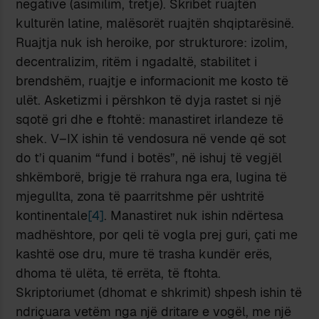
negative (asimilim, tretje). Skribët ruajtën
kulturën latine, malësorët ruajtën shqiptarësinë.
Ruajtja nuk ish heroike, por strukturore: izolim,
decentralizim, ritëm i ngadaltë, stabilitet i
brendshëm, ruajtje e informacionit me kosto të
ulët. Asketizmi i përshkon të dyja rastet si një
sqotë gri dhe e ftohtë: manastiret irlandeze të
shek. V–IX ishin të vendosura në vende që sot
do t’i quanim “fund i botës”, në ishuj të vegjël
shkëmborë, brigje të rrahura nga era, lugina të
mjegullta, zona të paarritshme për ushtritë
kontinentale
[4]
. Manastiret nuk ishin ndërtesa
madhështore, por qeli të vogla prej guri, çati me
kashtë ose dru, mure të trasha kundër erës,
dhoma të ulëta, të errëta, të ftohta.
Skriptoriumet (dhomat e shkrimit) shpesh ishin të
ndriçuara vetëm nga një dritare e vogël, me një