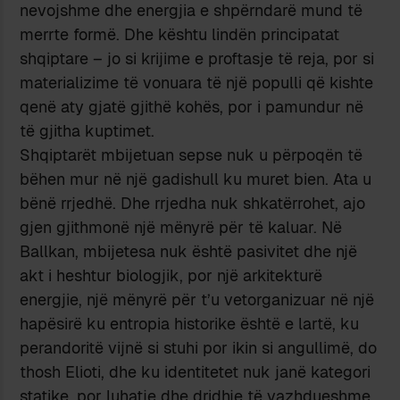
nevojshme dhe energjia e shpërndarë mund të
merrte formë. Dhe kështu lindën principatat
shqiptare – jo si krijime e proftasje të reja, por si
materializime të vonuara të një populli që kishte
qenë aty gjatë gjithë kohës, por i pamundur në
të gjitha kuptimet.
Shqiptarët mbijetuan sepse nuk u përpoqën të
bëhen mur në një gadishull ku muret bien. Ata u
bënë rrjedhë. Dhe rrjedha nuk shkatërrohet, ajo
gjen gjithmonë një mënyrë për të kaluar. Në
Ballkan, mbijetesa nuk është pasivitet dhe një
akt i heshtur biologjik, por një arkitekturë
energjie, një mënyrë për t’u vetorganizuar në një
hapësirë ku entropia historike është e lartë, ku
perandoritë vijnë si stuhi por ikin si angullimë, do
thosh Elioti, dhe ku identitetet nuk janë kategori
statike, por luhatje dhe dridhje të vazhdueshme.