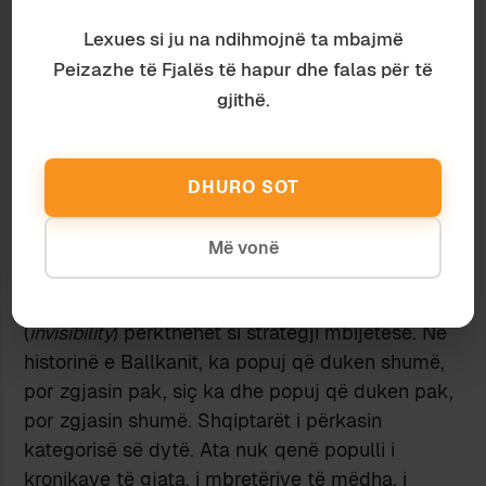
tentativë për rend të ri përplaset me kujtesën e
Lexues si ju na ndihmojnë ta mbajmë
vjetër, identitetet e ngurta, kufijtë e kontestuar,
energjitë e jashtme. Sistemi nuk arrin të krijojë
Peizazhe të Fjalës të hapur dhe falas për të
një strukturë të re, sepse çdo strukturë e re
gjithë.
përballet me një histori të gjatë të mosbesimit.
Shqiptarët janë pjesë e këtij ritmi të bllokuar,
por edhe përjashtim i tij. Ata janë një popull që
DHURO SOT
ka mbijetuar përmes ruajtjes së energjisë, por
që shpesh ka vuajtur nga mungesa e tejçimit të
Më vonë
saj.
“Heshtja” e shqiptarëve, padukshmëria e tyre
(
invisibility
) përkthehet si strategji mbijetese. Në
historinë e Ballkanit, ka popuj që duken shumë,
por zgjasin pak, siç ka dhe popuj që duken pak,
por zgjasin shumë. Shqiptarët i përkasin
kategorisë së dytë. Ata nuk qenë populli i
kronikave të gjata, i mbretërive të mëdha, i