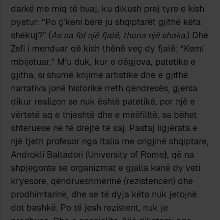
darkë me miq të huaj, ku dikush prej tyre e kish
pyetur: “Po ç’keni bërë ju shqiptarët gjithë këta
shekuj?” (
As na fol një fjalë, thona një shaka.
) Dhe
Zefi i menduar që kish thënë veç dy fjalë: “Kemi
mbijetuar.” M’u duk, kur e dëgjova, patetike e
gjitha, si shumë krijime artistike dhe e gjithë
narrativa jonë historike rreth qëndresës, gjersa
dikur realizon se nuk është patetikë, por një e
vërtetë aq e thjeshtë dhe e mirëfilltë, sa bëhet
shteruese në të drejtë të saj. Pastaj ligjërata e
një tjetri profesor nga Italia me origjinë shqiptare,
Androkli Baltadori (University of Rome
)
, që na
shpjegonte se organizmat e gjalla kanë dy veti
kryesore, qëndrueshmërinë (rezistencën) dhe
prodhimtarinë, dhe se të dyja këto nuk jetojnë
dot bashkë. Po të jesh rezistent, nuk je