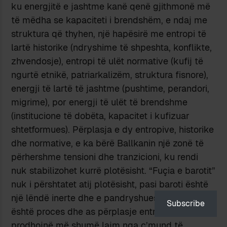
ku energjitë e jashtme kanë qenë gjithmonë më
të mëdha se kapaciteti i brendshëm, e ndaj me
struktura që thyhen, një hapësirë me entropi të
lartë historike (ndryshime të shpeshta, konflikte,
zhvendosje), entropi të ulët normative (kufij të
ngurtë etnikë, patriarkalizëm, struktura fisnore),
energji të lartë të jashtme (pushtime, perandori,
migrime), por energji të ulët të brendshme
(institucione të dobëta, kapacitet i kufizuar
shtetformues). Përplasja e dy entropive, historike
dhe normative, e ka bërë Ballkanin një zonë të
përhershme tensioni dhe tranzicioni, ku rendi
nuk stabilizohet kurrë plotësisht. “Fuçia e barotit”
nuk i përshtatet atij plotësisht, pasi baroti është
një lëndë inerte dhe e pandryshueshme, nuk
Subscribe
është proces dhe as përplasje entropish, të cilat
prodhojnë më shumë lajm nga ç’mund të