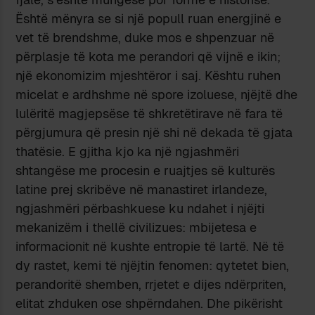
Është mënyra se si një popull ruan energjinë e
vet të brendshme, duke mos e shpenzuar në
përplasje të kota me perandori që vijnë e ikin;
një ekonomizim mjeshtëror i saj. Kështu ruhen
micelat e ardhshme në spore izoluese, njëjtë dhe
lulëritë magjepsëse të shkretëtirave në fara të
përgjumura që presin një shi në dekada të gjata
thatësie. E gjitha kjo ka një ngjashmëri
shtangëse me procesin e ruajtjes së kulturës
latine prej skribëve në manastiret irlandeze,
ngjashmëri përbashkuese ku ndahet i njëjti
mekanizëm i thellë civilizues: mbijetesa e
informacionit në kushte entropie të lartë. Në të
dy rastet, kemi të njëjtin fenomen: qytetet bien,
perandoritë shemben, rrjetet e dijes ndërpriten,
elitat zhduken ose shpërndahen. Dhe pikërisht