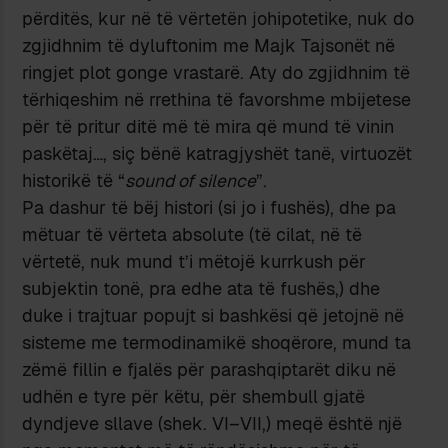
përditës, kur në të vërtetën johipotetike, nuk do
zgjidhnim të dyluftonim me Majk Tajsonët në
ringjet plot gonge vrastarë. Aty do zgjidhnim të
tërhiqeshim në rrethina të favorshme mbijetese
për të pritur ditë më të mira që mund të vinin
paskëtaj…, siç bënë katragjyshët tanë, virtuozët
historikë të “
sound of silence
”.
Pa dashur të bëj histori (si jo i fushës), dhe pa
mëtuar të vërteta absolute (të cilat, në të
vërtetë, nuk mund t’i mëtojë kurrkush për
subjektin tonë, pra edhe ata të fushës,) dhe
duke i trajtuar popujt si bashkësi që jetojnë në
sisteme me termodinamikë shoqërore, mund ta
zëmë fillin e fjalës për parashqiptarët diku në
udhën e tyre për këtu, për shembull gjatë
dyndjeve sllave (shek. VI–VII,) meqë është një