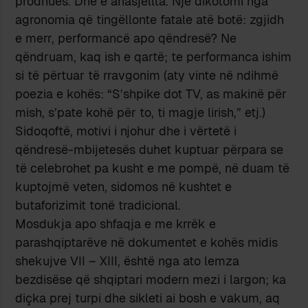
prodhues. Dhe e anasjellta. Një dikotomi nga
agronomia që tingëllonte fatale atë botë: zgjidh
e merr, performancë apo qëndresë? Ne
qëndruam, kaq ish e qartë; te performanca ishim
si të përtuar të rravgonim (aty vinte në ndihmë
poezia e kohës: “S’shpike dot TV, as makinë për
mish, s’pate kohë për to, ti magje lirish,” etj.)
Sidoqoftë, motivi i njohur dhe i vërtetë i
qëndresë-mbijetesës duhet kuptuar përpara se
të celebrohet pa kusht e me pompë, në duam të
kuptojmë veten, sidomos në kushtet e
butaforizimit tonë tradicional.
Mosdukja apo shfaqja e me krrëk e
parashqiptarëve në dokumentet e kohës midis
shekujve VII – XIII, është nga ato lemza
bezdisëse që shqiptari modern mezi i largon; ka
diçka prej turpi dhe sikleti ai bosh e vakum, aq