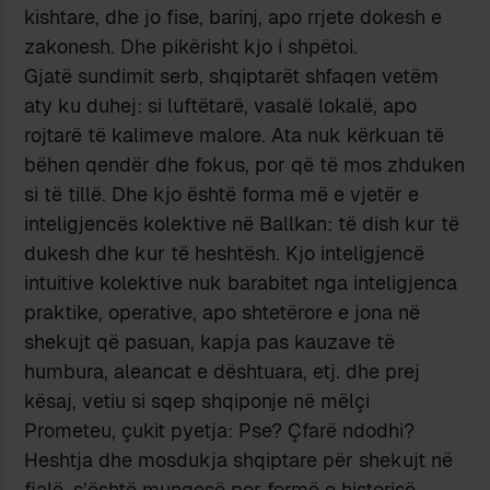
kishtare, dhe jo fise, barinj, apo rrjete dokesh e
zakonesh. Dhe pikërisht kjo i shpëtoi.
Gjatë sundimit serb, shqiptarët shfaqen vetëm
aty ku duhej: si luftëtarë, vasalë lokalë, apo
rojtarë të kalimeve malore. Ata nuk kërkuan të
bëhen qendër dhe fokus, por që të mos zhduken
si të tillë. Dhe kjo është forma më e vjetër e
inteligjencës kolektive në Ballkan: të dish kur të
dukesh dhe kur të heshtësh. Kjo inteligjencë
intuitive kolektive nuk barabitet nga inteligjenca
praktike, operative, apo shtetërore e jona në
shekujt që pasuan, kapja pas kauzave të
humbura, aleancat e dështuara, etj. dhe prej
kësaj, vetiu si sqep shqiponje në mëlçi
Prometeu, çukit pyetja: Pse? Çfarë ndodhi?
Heshtja dhe mosdukja shqiptare për shekujt në
fjalë, s’është mungesë por formë e historisë.