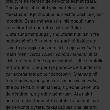
prej tyre në formën që kërkonte administrata.
Dhe kështu, ata nuk hynin në tekst, nuk ishin
“tekstualë”. Kjo zhdukje nuk është boshllëk, por
mbrojtje. Është mënyra se si një popull ruan
veten kur bota përreth është në flakë.
Gjatë sundimit bullgar, shqiptarët nuk ishin “të
padukshëm” në kuptimin e parë të fjalës: ata
ishin të paregjistrueshëm. Ishin pjesa
volant
në
maksimën “
verba volant, scripta manent
,” si ta
kishin të parathënë ogurin simbolik dhe heraldik
të fluturimit. Dhe për një paradoks e kundërshti
par excellence
: po të “qëndronin” (
manent
) në
formë
scripta
, me gjasë do shuheshin si
verba
,
dhe po të fluturonin si verb, siç edhe bënë, ata
do qëndronin, siç edhe qëndruan. Ata nuk i
përshtateshin formatit të shtetit të centralizuar
që kërkonte qytete, taksapagues dhe hierarki