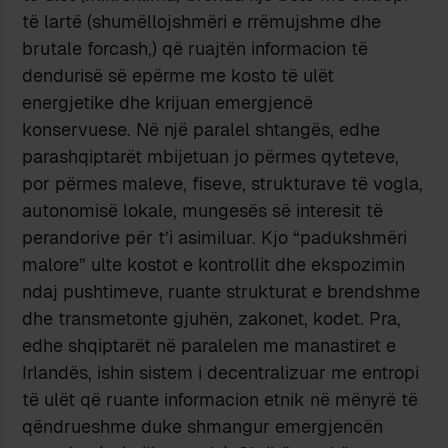
të lartë (shumëllojshmëri e rrëmujshme dhe
brutale forcash,) që ruajtën informacion të
dendurisë së epërme me kosto të ulët
energjetike dhe krijuan emergjencë
konservuese. Në një paralel shtangës, edhe
parashqiptarët mbijetuan jo përmes qyteteve,
por përmes maleve, fiseve, strukturave të vogla,
autonomisë lokale, mungesës së interesit të
perandorive për t’i asimiluar. Kjo “padukshmëri
malore” ulte kostot e kontrollit dhe ekspozimin
ndaj pushtimeve, ruante strukturat e brendshme
dhe transmetonte gjuhën, zakonet, kodet. Pra,
edhe shqiptarët në paralelen me manastiret e
Irlandës, ishin sistem i decentralizuar me entropi
të ulët që ruante informacion etnik në mënyrë të
qëndrueshme duke shmangur emergjencën