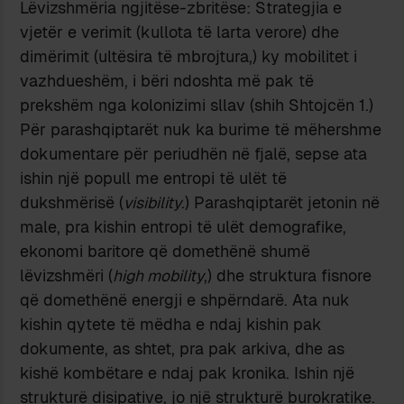
Lëvizshmëria ngjitëse-zbritëse: Strategjia e
vjetër e verimit (kullota të larta verore) dhe
dimërimit (ultësira të mbrojtura,) ky mobilitet i
vazhdueshëm, i bëri ndoshta më pak të
prekshëm nga kolonizimi sllav (shih Shtojcën 1.)
Për parashqiptarët nuk ka burime të mëhershme
dokumentare për periudhën në fjalë, sepse ata
ishin një popull me entropi të ulët të
dukshmërisë (
visibility
.) Parashqiptarët jetonin në
male, pra kishin entropi të ulët demografike,
ekonomi baritore që domethënë shumë
lëvizshmëri (
high mobility
,) dhe struktura fisnore
që domethënë energji e shpërndarë. Ata nuk
kishin qytete të mëdha e ndaj kishin pak
dokumente, as shtet, pra pak arkiva, dhe as
kishë kombëtare e ndaj pak kronika. Ishin një
strukturë disipative, jo një strukturë burokratike.