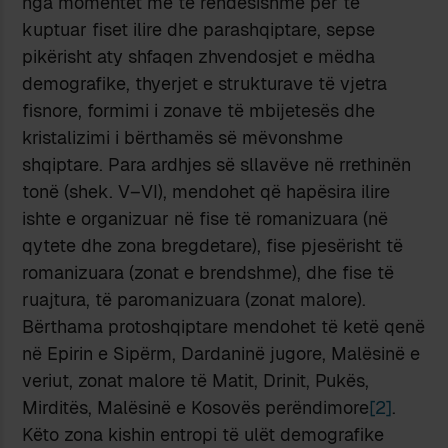
nga momentet më të rëndësishme për të
kuptuar fiset ilire dhe parashqiptare, sepse
pikërisht aty shfaqen zhvendosjet e mëdha
demografike, thyerjet e strukturave të vjetra
fisnore, formimi i zonave të mbijetesës dhe
kristalizimi i bërthamës së mëvonshme
shqiptare. Para ardhjes së sllavëve në rrethinën
tonë (shek. V–VI), mendohet që hapësira ilire
ishte e organizuar në fise të romanizuara (në
qytete dhe zona bregdetare), fise pjesërisht të
romanizuara (zonat e brendshme), dhe fise të
ruajtura, të paromanizuara (zonat malore).
Bërthama protoshqiptare mendohet të ketë qenë
në Epirin e Sipërm, Dardaninë jugore, Malësinë e
veriut, zonat malore të Matit, Drinit, Pukës,
Mirditës, Malësinë e Kosovës perëndimore
[2]
.
Këto zona kishin entropi të ulët demografike