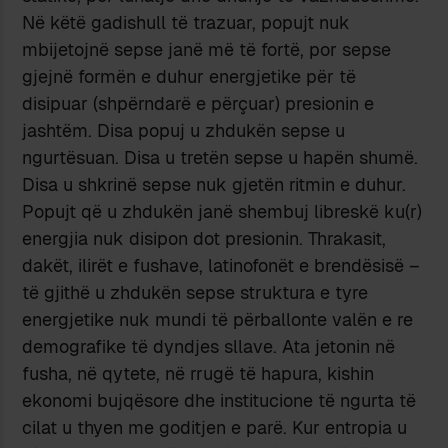
Në këtë gadishull të trazuar, popujt nuk
mbijetojnë sepse janë më të fortë, por sepse
gjejnë formën e duhur energjetike për të
disipuar (shpërndarë e përçuar) presionin e
jashtëm. Disa popuj u zhdukën sepse u
ngurtësuan. Disa u tretën sepse u hapën shumë.
Disa u shkrinë sepse nuk gjetën ritmin e duhur.
Popujt që u zhdukën janë shembuj libreskë ku(r)
energjia nuk disipon dot presionin. Thrakasit,
dakët, ilirët e fushave, latinofonët e brendësisë –
të gjithë u zhdukën sepse struktura e tyre
energjetike nuk mundi të përballonte valën e re
demografike të dyndjes sllave. Ata jetonin në
fusha, në qytete, në rrugë të hapura, kishin
ekonomi bujqësore dhe institucione të ngurta të
cilat u thyen me goditjen e parë. Kur entropia u