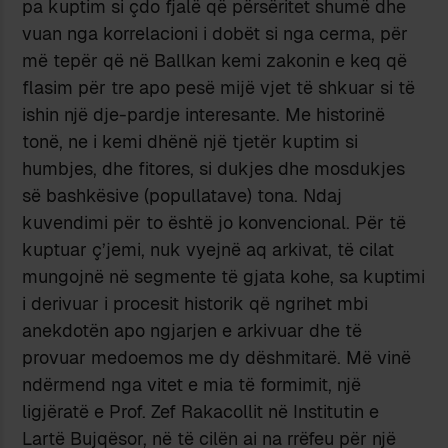
pa kuptim si çdo fjalë që përsëritet shumë dhe
vuan nga korrelacioni i dobët si nga cerma, për
më tepër që në Ballkan kemi zakonin e keq që
flasim për tre apo pesë mijë vjet të shkuar si të
ishin një dje-pardje interesante. Me historinë
tonë, ne i kemi dhënë një tjetër kuptim si
humbjes, dhe fitores, si dukjes dhe mosdukjes
së bashkësive (popullatave) tona. Ndaj
kuvendimi për to është jo konvencional. Për të
kuptuar ç’jemi, nuk vyejnë aq arkivat, të cilat
mungojnë në segmente të gjata kohe, sa kuptimi
i derivuar i procesit historik që ngrihet mbi
anekdotën apo ngjarjen e arkivuar dhe të
provuar medoemos me dy dëshmitarë. Më vinë
ndërmend nga vitet e mia të formimit, një
ligjëratë e Prof. Zef Rakacollit në Institutin e
Lartë Bujqësor, në të cilën ai na rrëfeu për një