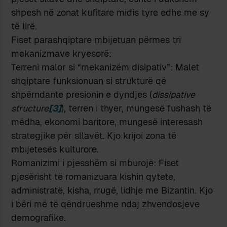
shpesh në zonat kufitare midis tyre edhe me sy
të lirë.
Fiset parashqiptare mbijetuan përmes tri
mekanizmave kryesorë:
Terreni malor si “mekanizëm disipativ”: Malet
shqiptare funksionuan si strukturë që
shpërndante presionin e dyndjes (
dissipative
structure
[3]
), terren i thyer, mungesë fushash të
mëdha, ekonomi baritore, mungesë interesash
strategjike për sllavët. Kjo krijoi zona të
mbijetesës kulturore.
Romanizimi i pjesshëm si mburojë: Fiset
pjesërisht të romanizuara kishin qytete,
administratë, kisha, rrugë, lidhje me Bizantin. Kjo
i bëri më të qëndrueshme ndaj zhvendosjeve
demografike.