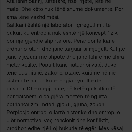
Ata ishin barinj, luftëtarë, fise, rrjete, jetë në
male. Dhe këto nuk lënë shumë dokumente. Por
ama lënë vazhdimësi.
Ballkani është një laborator i çrregullimit të
bukur, ku entropia nuk është një koncept fizik
por një gjendje shpirtërore. Perandoritë kanë
ardhur si stuhi dhe janë larguar si mjegull. Kufijtë
janë vijëzuar me shpatë dhe janë fshirë me shira
melankolikë. Popujt kanë kaluar si valë, duke
lënë pas gjuhë, zakone, plagë, kujtime në një
sistem të hapur ku energjia hyn dhe del pa
pushim. Dhe megjithatë, në këtë qarkullim të
pandalshëm, disa gjëra mbetën të ngurta:
patriarkalizmi, nderi, gjaku, gjuha, zakoni.
Përplasja entropi e lartë historike dhe entropi e
ulët normative, veç tensionit dhe konfliktit,
prodhon edhe një lloj bukurie të egër. Mes kësaj