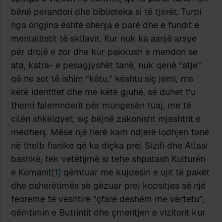
bënë perandori dhe biblioteka si të tjerët. Turpi
nga origjina është shenja e parë dhe e fundit e
mentalitetit të skllavit. Kur nuk ka asnjë arsye
për drojë e zor dhe kur pakkush e mendon se
ata, katra- e pesagjyshët tanë, nuk qenë “atje”
që ne sot të ishim “këtu,” kështu siç jemi, me
këtë identitet dhe me këtë gjuhë, se duhet t’u
themi falemnderit për mungesën tuaj, me të
cilën shkëlqyet, siç bëjnë zakonisht mjeshtrit e
mëdhenj. Mëse një herë kam ndjerë lodhjen tonë
në thelb fisnike që ka diçka prej Sizifi dhe Atlasi
bashkë, tek vetëtijmë si tehe shpatash Kulturën
e Komanit
[1]
qëmtuar me kujdesin e ujit të pakët
dhe psherëtimës së gëzuar prej kopsitjes së një
teoreme të vështirë “çfarë deshëm me vërtetu”,
qëmtimin e Butrintit dhe çmeritjen e vizitorit kur