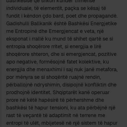
bashkësisë që shkon kundër trimërisë
individuale, të elementit, paçka se kësaj të
fundit i këndon çdo bard, poet dhe propagandë.
Gadishulli Ballkanik është Bashkësi Energjetike
me Entropinë dhe Emergjencat e veta, një
eksponat i rrallë ku mund të shihet qartë se si
entropia shoqërore rritet, si energjia e lirë
shoqërore shteron, dhe si emergjencat, pozitive
apo negative, formësojnë fatet kolektive, ku
energjia dhe menaxhimi i saj nuk janë metafora,
por mënyra se si shoqëritë ruajnë rendin,
përballojnë ndryshimin, disipojnë konfliktin dhe
prodhojnë identitet. Shqiptarët kanë operuar
prore në këtë hapësirë të përhershme dhe
bashkësi të hapur tensioni, ku ata përbëjnë një
rast të veçantë të adaptimit në terrene me
entropi të ulët, mbijetesë në një sistem të hapur