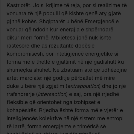
Kastriotët. Jo si krijime të reja, por si realizime të
vonuara të një populli që kishte qenë aty gjatë
gjithë kohës. Shqiptarët u bënë Emergjencë e
vonuar që ndodh kur energjia e shpërndarë
dikur merr formë. Mbijetesa jonë nuk ishte
rastësore dhe as rezultante dobësie
kompromisesh, por inteligjencë energjetike si
forma më e thellë e gjallimit në një gadishull ku
shumëçka shuhet. Ne zbatuam atë që udhëzojnë
artet marciale: një goditje përballet më mirë
duke u bërë një zgjatim (
extrapolation
) dhe jo një
rrafshprerje (
intersection
) e saj, pra një rrjedhë
fleksible që orientohet nga izohipset e
kohapësirës. Rrjedha është forma më e vjetër e
inteligjencës kolektive në një sistem me entropi
të lartë, forma emergjente e trimërisë së