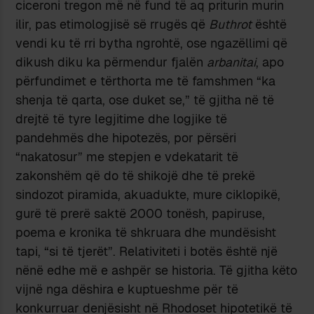
ciceroni tregon më në fund të aq priturin murin
ilir, pas etimologjisë së rrugës që
Buthrot
është
vendi ku të rri bytha ngrohtë, ose ngazëllimi që
dikush diku ka përmendur fjalën
arbanitai
, apo
përfundimet e tërthorta me të famshmen “ka
shenja të qarta, ose duket se,” të gjitha në të
drejtë të tyre legjitime dhe logjike të
pandehmës dhe hipotezës, por përsëri
“nakatosur” me stepjen e vdekatarit të
zakonshëm që do të shikojë dhe të prekë
sindozot piramida, akuadukte, mure ciklopikë,
gurë të prerë saktë 2000 tonësh, papiruse,
poema e kronika të shkruara dhe mundësisht
tapi, “si të tjerët”. Relativiteti i botës është një
nënë edhe më e ashpër se historia. Të gjitha këto
vijnë nga dëshira e kuptueshme për të
konkurruar denjësisht në Rhodoset hipotetikë të