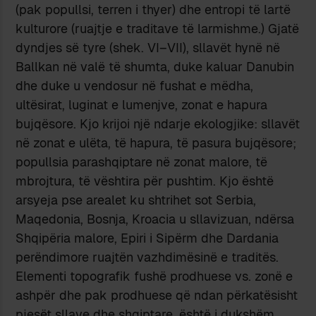
(pak popullsi, terren i thyer) dhe entropi të lartë
kulturore (ruajtje e traditave të larmishme.) Gjatë
dyndjes së tyre (shek. VI–VII), sllavët hynë në
Ballkan në valë të shumta, duke kaluar Danubin
dhe duke u vendosur në fushat e mëdha,
ultësirat, luginat e lumenjve, zonat e hapura
bujqësore. Kjo krijoi një ndarje ekologjike: sllavët
në zonat e ulëta, të hapura, të pasura bujqësore;
popullsia parashqiptare në zonat malore, të
mbrojtura, të vështira për pushtim. Kjo është
arsyeja pse arealet ku shtrihet sot Serbia,
Maqedonia, Bosnja, Kroacia u sllavizuan, ndërsa
Shqipëria malore, Epiri i Sipërm dhe Dardania
perëndimore ruajtën vazhdimësinë e traditës.
Elementi topografik fushë prodhuese vs. zonë e
ashpër dhe pak prodhuese që ndan përkatësisht
pjesët sllave dhe shqiptare, është i dukshëm