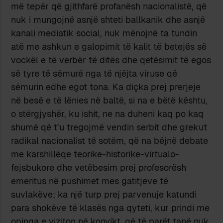
më tepër që gjithfarë profanësh nacionalistë, që
nuk i mungojnë asnjë shteti ballkanik dhe asnjë
kanali mediatik social, nuk mënojnë ta tundin
atë me ashkun e galopimit të kalit të betejës së
vockël e të verbër të ditës dhe qetësimit të egos
së tyre të sëmurë nga të njëjta viruse që
sëmurin edhe egot tona. Ka diçka prej prerjeje
në besë e të lënies në baltë, si na e bëtë kështu,
o stërgjyshër, ku ishit, ne na duheni kaq po kaq
shumë që t’u tregojmë vendin serbit dhe grekut
radikal nacionalist të sotëm, që na bëjnë debate
me karshillëqe teorike-historike-virtualo-
fejsbukore dhe vetëbesim prej profesorësh
emeritus në pushimet mes gatitjeve të
suvlakëve; ka një turp prej parvenuje katundi
para shokëve të klasës nga qyteti, kur prindi me
opinga e viziton në konvikt, që të parët tanë nuk