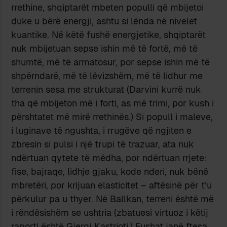
rrethine, shqiptarët mbeten populli që mbijetoi
duke u bërë energji, ashtu si lënda në nivelet
kuantike. Në këtë fushë energjetike, shqiptarët
nuk mbijetuan sepse ishin më të fortë, më të
shumtë, më të armatosur, por sepse ishin më të
shpërndarë, më të lëvizshëm, më të lidhur me
terrenin sesa me strukturat (Darvini kurrë nuk
tha që mbijeton më i forti, as më trimi, por kush i
përshtatet më mirë rrethinës.) Si popull i maleve,
i luginave të ngushta, i rrugëve që ngjiten e
zbresin si pulsi i një trupi të trazuar, ata nuk
ndërtuan qytete të mëdha, por ndërtuan rrjete:
fise, bajraqe, lidhje gjaku, kode nderi, nuk bënë
mbretëri, por krijuan elasticitet – aftësinë për t’u
përkulur pa u thyer. Në Ballkan, terreni është më
i rëndësishëm se ushtria (zbatuesi virtuoz i këtij
raporti është Gjergj Kastrioti.) Fushat janë ftesa