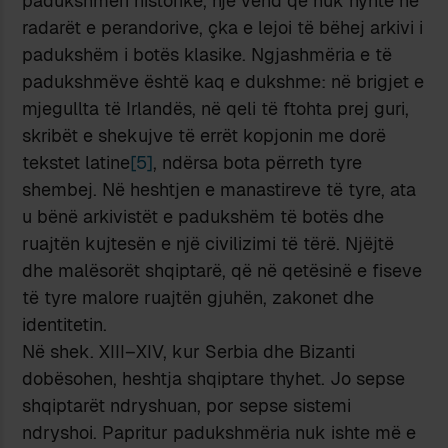
padukshmëri historike, një vend që nuk hynte në
radarët e perandorive, çka e lejoi të bëhej arkivi i
padukshëm i botës klasike. Ngjashmëria e të
padukshmëve është kaq e dukshme: në brigjet e
mjegullta të Irlandës, në qeli të ftohta prej guri,
skribët e shekujve të errët kopjonin me dorë
tekstet latine
[5]
, ndërsa bota përreth tyre
shembej. Në heshtjen e manastireve të tyre, ata
u bënë arkivistët e padukshëm të botës dhe
ruajtën kujtesën e një civilizimi të tërë. Njëjtë
dhe malësorët shqiptarë, që në qetësinë e fiseve
të tyre malore ruajtën gjuhën, zakonet dhe
identitetin.
Në shek. XIII–XIV, kur Serbia dhe Bizanti
dobësohen, heshtja shqiptare thyhet. Jo sepse
shqiptarët ndryshuan, por sepse sistemi
ndryshoi. Papritur padukshmëria nuk ishte më e