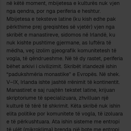
në këtë moment, mbijetesa e kulturës nuk vjen
nga qendra, por nga periferia e heshtur.
Mbijetesa e teksteve latine (ku kish edhe pak
përkthime prej greqishtes së vjetër) vjen nga
skribët e manastireve, sidomos në Irlandë, ku
nuk kishte pushtime gjermane, as luftëra të
mëdha, veç izolim gjeografik komunitetesh të
vogla, të qëndrueshme. Në të dy rastet, periferia
bëhet arkivi i civilizimit. Skribët irlandezë ishin
“padukshmëria monastike” e Evropës. Në shek.
V–IX, Irlanda ishte jashtë rrënimit të kontinentit.
Manastiret e saj ruajtën tekstet latine, krijuan
skriptoriume të specializuara, zhvilluan një
kulturë të tërë të shkrimit. Këta skribë nuk ishin
elita politike por komunitete të vogla, të izoluara
e të përkushtuara. Ata ishin sisteme me entropi
të ulët (mikroklima) brenda një bote me entropi