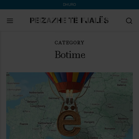
DHURO
CATEGORY
Search
for:
Botime