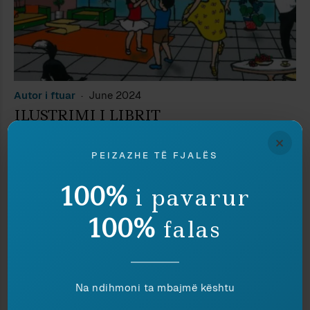
Autor i ftuar
June 2024
ILUSTRIMI I LIBRIT
×
PEIZAZHE TË FJALËS
100%
i pavarur
100%
falas
Na ndihmoni ta mbajmë kështu