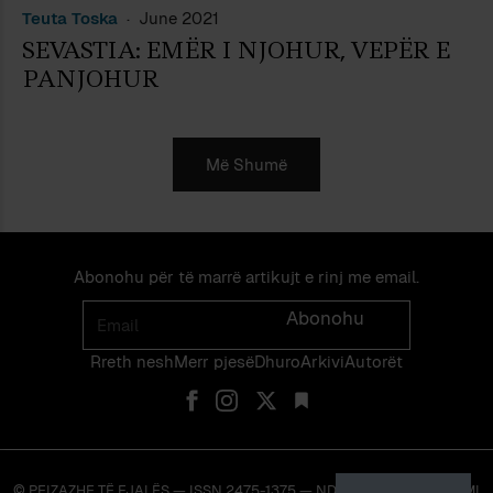
Teuta Toska
June 2021
SEVASTIA: EMËR I NJOHUR, VEPËR E
PANJOHUR
Më Shumë
Abonohu për të marrë artikujt e rinj me email.
Email
Abonohu
Rreth nesh
Merr pjes​​ë​
Dhuro
Arkivi
Autorët
© PEIZAZHE TË FJALËS — ISSN 2475-1375 — NDALOHET RIPRODHIMI