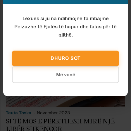
Arben Dedja
May 2024
DHJETËSHJA E RADHËS, NGA GIULIO
Lexues si ju na ndihmojnë ta mbajmë
MOZZI
Peizazhe të Fjalës të hapur dhe falas për të
gjithë.
DHURO SOT
Më vonë
Teuta Toska
November 2023
SI TË MOS E PËRKTHESH MIRË NJË
LIBËR SHKENCOR