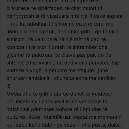
të presësh më shumë: ato janë pjesë e
cirkuiteve të sipërfaqes, të cilat mund t’i
përfytyrosh si të vizatuara mbi një flluskë sapuni
– më ka ndodhur të shkoj në ca prej tyre, me
librin tim nën sqetull, dhe duke pritur që të nisë
emisioni, të kem parë në një raft në cep të
korridorit një mori librash të shtrembër dhe
gjysmë të palexuar, të cilave pas pak do t’u
shtohet edhe ky imi, me dedikimin përkatës. Një
varrezë e vogël e përkorë me tituj që i janë
dhuruar “emisionit”, shumica edhe me dedikim
(!).
Media dhe të gjithë ata që duhet të kujdesen
për informimin e lexuesit kanë vendosur ta
rrafshojnë përmasën kohore të librit dhe të
kulturës, duke i identifikuar veprat me momentin
kur sapo kanë dalë nga veza – dhe pastaj duke i