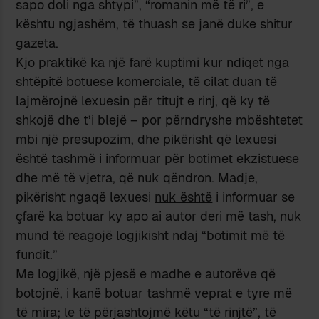
sapo doli nga shtypi”, “romanin më të ri”, e
kështu ngjashëm, të thuash se janë duke shitur
gazeta.
Kjo praktikë ka një farë kuptimi kur ndiqet nga
shtëpitë botuese komerciale, të cilat duan të
lajmërojnë lexuesin për titujt e rinj, që ky të
shkojë dhe t’i blejë – por përndryshe mbështetet
mbi një presupozim, dhe pikërisht që lexuesi
është tashmë i informuar për botimet ekzistuese
dhe më të vjetra, që nuk qëndron. Madje,
pikërisht ngaqë lexuesi
nuk është
i informuar se
çfarë ka botuar ky apo ai autor deri më tash, nuk
mund të reagojë logjikisht ndaj “botimit më të
fundit.”
Me logjikë, një pjesë e madhe e autorëve që
botojnë, i kanë botuar tashmë veprat e tyre më
të mira; le të përjashtojmë këtu “të rinjtë”, të