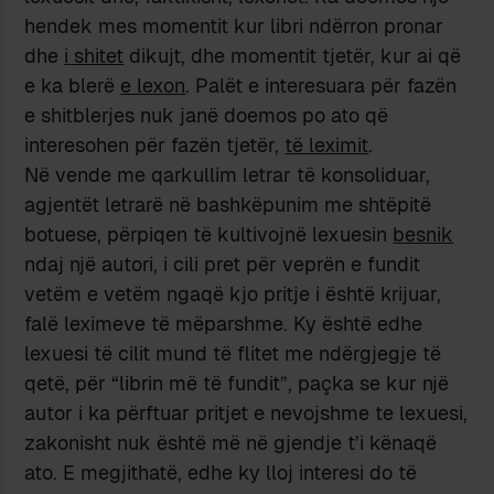
hendek mes momentit kur libri ndërron pronar
dhe
i shitet
dikujt, dhe momentit tjetër, kur ai që
e ka blerë
e lexon
. Palët e interesuara për fazën
e shitblerjes nuk janë doemos po ato që
interesohen për fazën tjetër,
të leximit
.
Në vende me qarkullim letrar të konsoliduar,
agjentët letrarë në bashkëpunim me shtëpitë
botuese, përpiqen të kultivojnë lexuesin
besnik
ndaj një autori, i cili pret për veprën e fundit
vetëm e vetëm ngaqë kjo pritje i është krijuar,
falë leximeve të mëparshme. Ky është edhe
lexuesi të cilit mund të flitet me ndërgjegje të
qetë, për “librin më të fundit”, paçka se kur një
autor i ka përftuar pritjet e nevojshme te lexuesi,
zakonisht nuk është më në gjendje t’i kënaqë
ato. E megjithatë, edhe ky lloj interesi do të