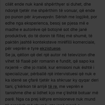
cilët ende nuk kanë shpërthyer si duhet, dhe
ndonjë tjetër me shpërthim të vonuar, që ende
po punon për
kryeveprën
. Sërish me logjikë, por
edhe nga eksperienca, besoj se pjesa më e
madhe e autorëve që botojnë sot dhe janë
produktivë, do të donin të flitej më shumë, të
paktën jashtë konteksteve mirëfilli komerciale,
për veprën e tyre
ekzistuese
.
Se ja, qëllon që del një autor në televizion dhe
vihet të flasë për romanin e fundit, që sapo ka
nxjerrë – dhe jo rrallë, kur emisioni nuk është i
specializuar, përballë një intervistuesi që nuk e
ka idenë se çfarë tjetër ka shkruar ky qyqar deri
tani, ç’kërkon të arrijë
të re
, me veprën e
tanishme dhe si lidhet kjo me ç’është botuar më
parë. Nga ca prej këtyre emisioneve nuk mund