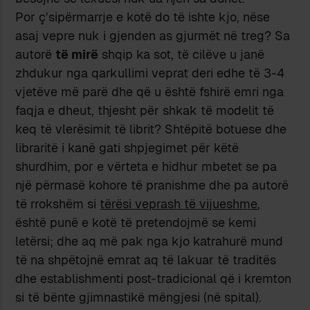
Por ç’sipërmarrje e kotë do të ishte kjo, nëse
asaj vepre nuk i gjenden as gjurmët në treg? Sa
autorë
të mirë
shqip ka sot, të cilëve u janë
zhdukur nga qarkullimi veprat deri edhe të 3-4
vjetëve më parë dhe që u është fshirë emri nga
faqja e dheut, thjesht për shkak të modelit të
keq të vlerësimit të librit? Shtëpitë botuese dhe
libraritë i kanë gati shpjegimet për këtë
shurdhim, por e vërteta e hidhur mbetet se pa
një përmasë kohore të pranishme dhe pa autorë
të rrokshëm si
tërësi veprash të vijueshme
,
është punë e kotë të pretendojmë se kemi
letërsi; dhe aq më pak nga kjo katrahurë mund
të na shpëtojnë emrat aq të lakuar të traditës
dhe establishmenti post-tradicional që i kremton
si të bënte gjimnastikë mëngjesi (në spital).