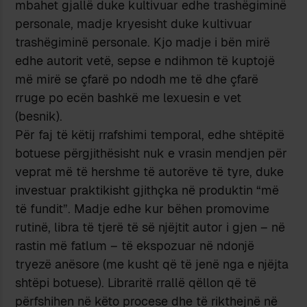
mbahet gjallë duke kultivuar edhe trashëgiminë
personale, madje kryesisht duke kultivuar
trashëgiminë personale. Kjo madje i bën mirë
edhe autorit vetë, sepse e ndihmon të kuptojë
më mirë se çfarë po ndodh me të dhe çfarë
rruge po ecën bashkë me lexuesin e vet
(besnik).
Për faj të këtij rrafshimi temporal, edhe shtëpitë
botuese përgjithësisht nuk e vrasin mendjen për
veprat më të hershme të autorëve të tyre, duke
investuar praktikisht gjithçka në produktin “më
të fundit”. Madje edhe kur bëhen promovime
rutinë, libra të tjerë të së njëjtit autor i gjen – në
rastin më fatlum – të ekspozuar në ndonjë
tryezë anësore (me kusht që të jenë nga e njëjta
shtëpi botuese). Libraritë rrallë qëllon që të
përfshihen në këto procese dhe të rikthejnë në