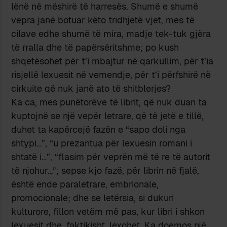
lënë në mëshirë të harresës. Shumë e shumë
vepra janë botuar këto tridhjetë vjet, mes të
cilave edhe shumë të mira, madje tek-tuk gjëra
të rralla dhe të papërsëritshme; po kush
shqetësohet për t’i mbajtur në qarkullim, për t’ia
risjellë lexuesit në vemendje, për t’i përfshirë në
cirkuite që nuk janë ato të shitblerjes?
Ka ca, mes punëtorëve të librit, që nuk duan ta
kuptojnë se një vepër letrare, që të jetë e tillë,
duhet ta kapërcejë fazën e “sapo doli nga
shtypi…”, “u prezantua për lexuesin romani i
shtatë i…”, “flasim për veprën më të re të autorit
të njohur…”; sepse kjo fazë, për librin në fjalë,
është ende paraletrare, embrionale,
promocionale; dhe se letërsia, si dukuri
kulturore, fillon vetëm më pas, kur libri i shkon
lexuesit dhe, faktikisht, lexohet. Ka doemos një