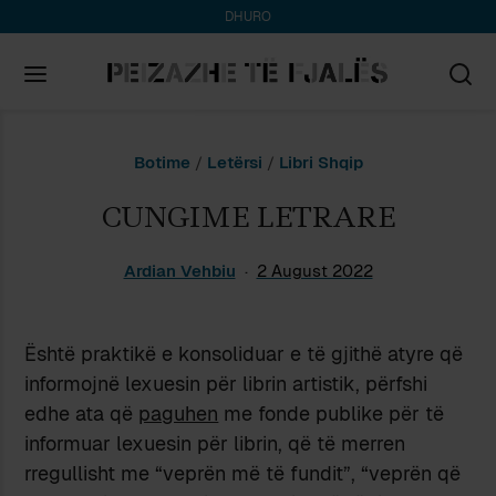
DHURO
Search
Botime
/
Letërsi
/
Libri Shqip
for:
CUNGIME LETRARE
Ardian Vehbiu
2 August 2022
Është praktikë e konsoliduar e të gjithë atyre që
informojnë lexuesin për librin artistik, përfshi
edhe ata që
paguhen
me fonde publike për të
informuar lexuesin për librin, që të merren
rregullisht me “veprën më të fundit”, “veprën që