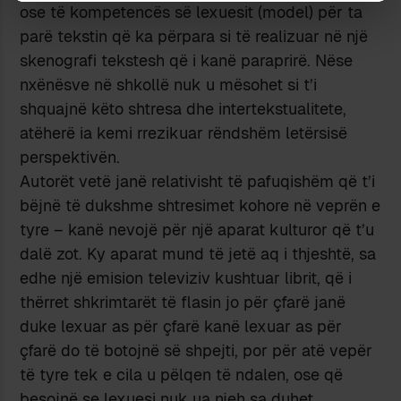
ose të kompetencës së lexuesit (model) për ta
parë tekstin që ka përpara si të realizuar në një
skenografi tekstesh që i kanë paraprirë. Nëse
nxënësve në shkollë nuk u mësohet si t’i
shquajnë këto shtresa dhe intertekstualitete,
atëherë ia kemi rrezikuar rëndshëm letërsisë
perspektivën.
Autorët vetë janë relativisht të pafuqishëm që t’i
bëjnë të dukshme shtresimet kohore në veprën e
tyre – kanë nevojë për një aparat kulturor që t’u
dalë zot. Ky aparat mund të jetë aq i thjeshtë, sa
edhe një emision televiziv kushtuar librit, që i
thërret shkrimtarët të flasin jo për çfarë janë
duke lexuar as për çfarë kanë lexuar as për
çfarë do të botojnë së shpejti, por për atë vepër
të tyre tek e cila u pëlqen të ndalen, ose që
besojnë se lexuesi nuk ua njeh sa duhet.