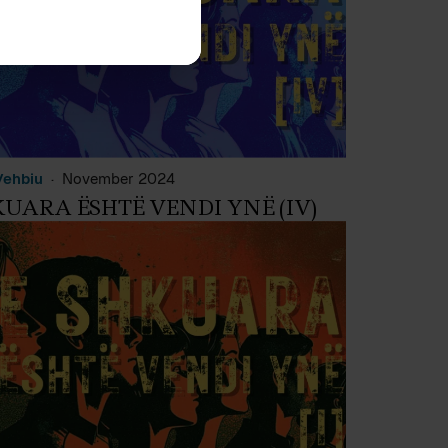
Vehbiu
November 2024
KUARA ËSHTË VENDI YNË (IV)