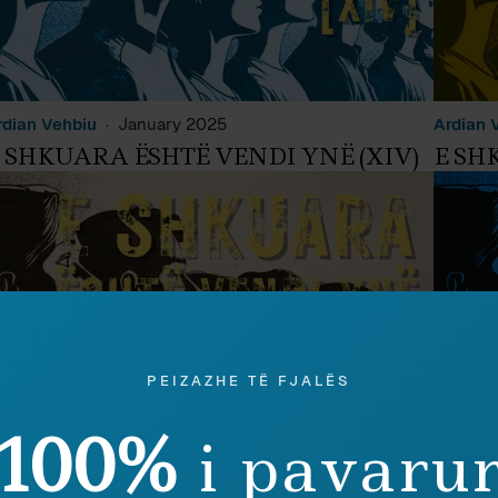
rdian Vehbiu
January 2025
Ardian 
 SHKUARA ËSHTË VENDI YNË (XIV)
E SH
PEIZAZHE TË FJALËS
100%
i pavaru
rdian Vehbiu
January 2025
Ardian 