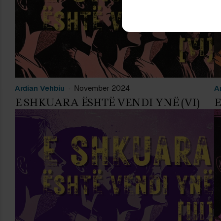
Ardian Vehbiu
November 2024
A
E SHKUARA ËSHTË VENDI YNË (VI)
E