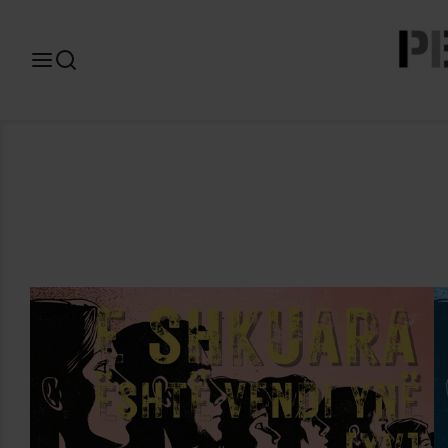
Search
for: