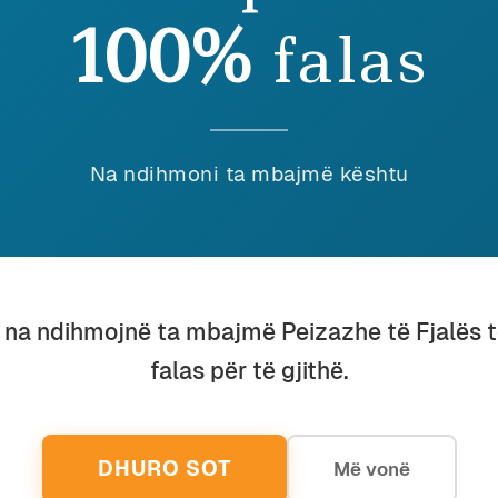
 SHKUARA ËSHTË VENDI YNË (XI)
E SH
100%
falas
Na ndihmoni ta mbajmë kështu
u na ndihmojnë ta mbajmë Peizazhe të Fjalës 
rdian Vehbiu
December 2024
Ardian 
 SHKUARA ËSHTË VENDI YNË (VIII)
E SH
falas për të gjithë.
DHURO SOT
Më vonë