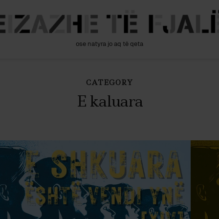
ose natyra jo aq të qeta
CATEGORY
E kaluara