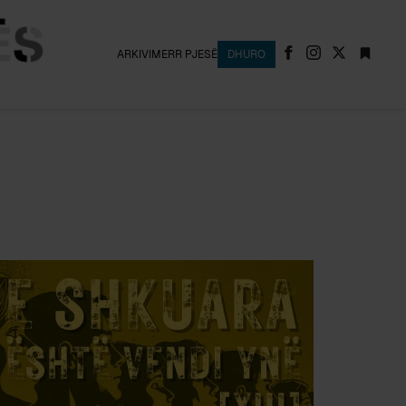
ARKIVI
MERR PJESË
DHURO