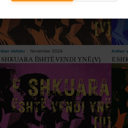
rdian Vehbiu
November 2024
Ardian 
 SHKUARA ËSHTË VENDI YNË (V)
E SH