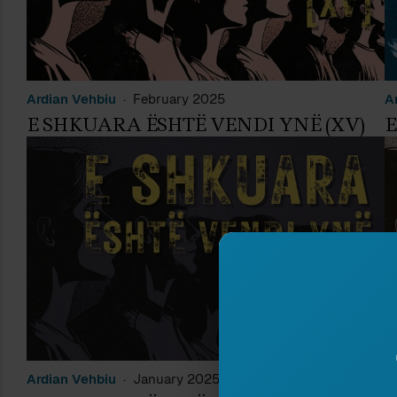
Ardian Vehbiu
February 2025
A
E SHKUARA ËSHTË VENDI YNË (XV)
E
Ardian Vehbiu
January 2025
A