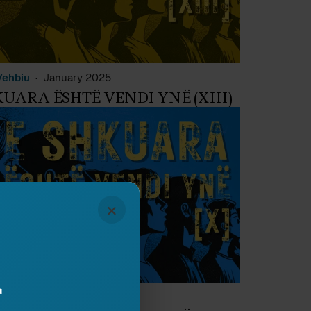
Vehbiu
January 2025
KUARA ËSHTË VENDI YNË (XIII)
×
r
Vehbiu
December 2024