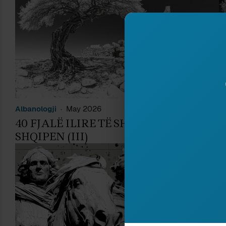
Albanologji
May 2026
A
40 FJALË ILIRE TË SHPJEGUARA ME
4
SHQIPEN (III)
S