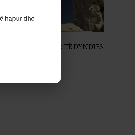
të hapur dhe
ogji
June 2025
H PËRBËRËSIT ILIR TË DYNDJES
KE