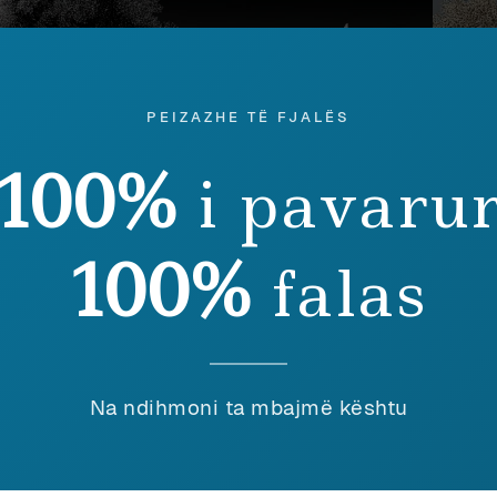
PEIZAZHE TË FJALËS
100%
i pavaru
lbanologji
May 2026
Albanol
100%
falas
0 FJALË ILIRE TË SHPJEGUARA ME
40 F
HQIPEN (II)
SHQIP
Na ndihmoni ta mbajmë kështu