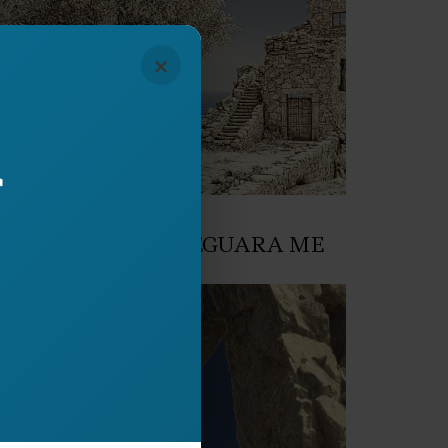
×
r
ogji
May 2026
JALË ILIRE TË SHPJEGUARA ME
EN (I)