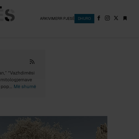
ARKIVI
MERR PJESË
DHURO
uan,” “Vazhdimësi
e mitologjemave
 popullit
Më shumë
 e biologjisë