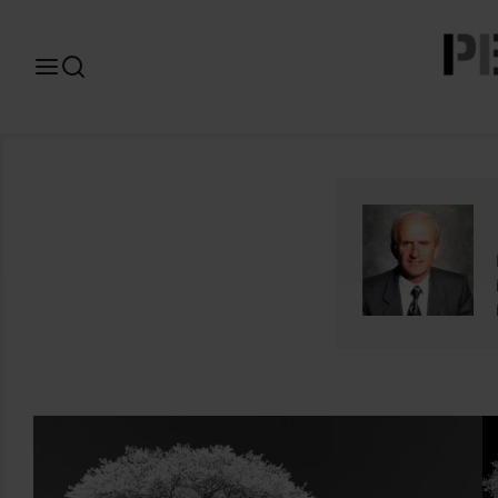
Search
for: