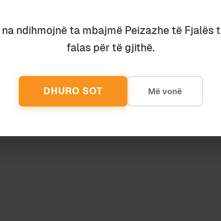
u na ndihmojnë ta mbajmë Peizazhe të Fjalës 
falas për të gjithë.
lbanologji
July 2025
Albanol
ËRSE KA KAQ SHUMË TË KEQE NË
RRET
OTË?
DORI
DHURO SOT
Më vonë