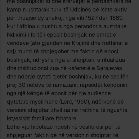
me boshnjakët si dhe stërvitjet e përbashkëta në
kampin ushtarak turk të Udbinës që ishte aktiv
për thuajse dy shekuj, nga viti 1527 deri 1689,
kur Udbina u pushtua nga perandoria austriake.
Ndikimi i fortë i eposit boshnjak në emrat e
vendeve (ato gjenden në Krajinë dhe rrethinat e
saj) mund të shpjegohet me faktin që eposi
boshnjak, ndryshe nga ai shqiptari, u ritualizua
dhe institucionalizua në kafenetë e Sarajevës
dhe ndonjë qyteti tjetër boshnjak, ku në secilën
prej 30 netëve të ramazanit rapsodët këndonin
nga një këngë të eposit për një audience
qytetare myslimane (Lord, 1960), ndërkohë që
versioni shqiptar zhvillua në rrethina të ngushta
kryesisht familjare fshatare.
Edhe kjo hipotezë ndesh në vështirësi për të
shpjeguar faktin që në versionin shqiptar të