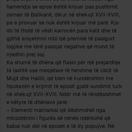
hamendja se eposi është krijuar pas pushtimit
osman të Ballkanit, dikur në shekujt XVII-XVIII,
pa e provuar se nuk është krijuar më parë. Kjo
do të thotë të vësh karrocën para kalit dhe të
gjithë arsyetimin mbi një premisë të pasigurt
logjike me tërë pasojat negative që mund të
rrjedhin prej saj.
Ka shumë të dhëna që flasin për një prejardhje
të lashtë ose mesjetare të hershme të ciklit të
Mujit dhe Halilit, që bien në kundërshtim me
hipotezën e krijimit të eposit gjatë sundimit turk
në shekujt XVII-XVIII. Ndër më të rëndësishmet
e këtyre të dhënave janë:
– Elementi matriarkal që dëshmohet nga
mbizotërimi i figurës së nënës ndërkohë që
babai nuk del në eposet e të dy popujve. Në