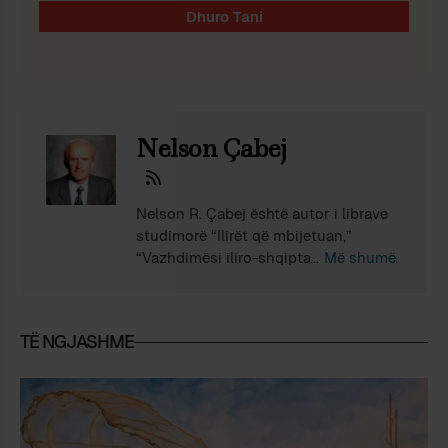
Nelson Çabej
Nelson R. Çabej është autor i librave
studimorë “Ilirët që mbijetuan,”
“Vazhdimësi iliro-shqiptare në emrat e
Më shumë
vendeve,” “Në gjurmët e perëndive
dhe mitologjemave ilire,” “Epirotes:
Albanians of Antiquity,” “Prejardhja
TË NGJASHME
dhe formimi i popullit shqiptar,” dhe i
një numri të madh botimesh
shkencore në fushën e biologjisë
evolucionare dhe epigjenetikës.