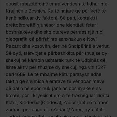
eposit mbizotërojnë emra vendesh të lidhur me
Krajinën e Bosnjës. Ka të ngjarë që për këtë të
kenë ndikuar dy faktorë. Së pari, kontakti i
drejtpërdrejtë gjuhësor dhe identiteti fetar i
boshnjakëve dhe shqiptarëve përmes një rripi
gjeografik që përfshinte sanxhakun e Novi
Pazarit dhe Kosovën, deri në Shqipërinë e veriut.
Së dyti, stërvitjet e përbashkëta për thuajse dy
shekuj në kampin ushtarak turk të Udbinës që
ishte aktiv për thuajse dy shekuj, nga viti 1527
deri 1689. Le të mbajmë këtu parasysh edhe
faktin që shumica e emrave të vendbanimeve
që dalin në epos nuk janë as boshnjakë e as
kroatë, por kryesisht emra të trashëguar ilirë si
Kotor, Kladusha (Cladosa), Zadar (del në formën
zadrani për banorët e Zadarit/Zarës, qytetit ilir
Jader), ndërsa Talir, është një emër i shpikur i një