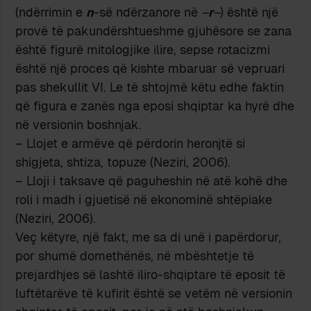
(ndërrimin e
n
-së ndërzanore në
–
r
–
) është një
provë të pakundërshtueshme gjuhësore se zana
është figurë mitologjike ilire, sepse rotacizmi
është një proces që kishte mbaruar së vepruari
pas shekullit VI. Le të shtojmë këtu edhe faktin
që figura e zanës nga eposi shqiptar ka hyrë dhe
në versionin boshnjak.
– Llojet e armëve që përdorin heronjtë si
shigjeta, shtiza, topuze (Neziri, 2006).
– Lloji i taksave që paguheshin në atë kohë dhe
roli i madh i gjuetisë në ekonominë shtëpiake
(Neziri, 2006).
Veç këtyre, një fakt, me sa di unë i papërdorur,
por shumë domethënës, në mbështetje të
prejardhjes së lashtë iliro-shqiptare të eposit të
luftëtarëve të kufirit është se vetëm në versionin