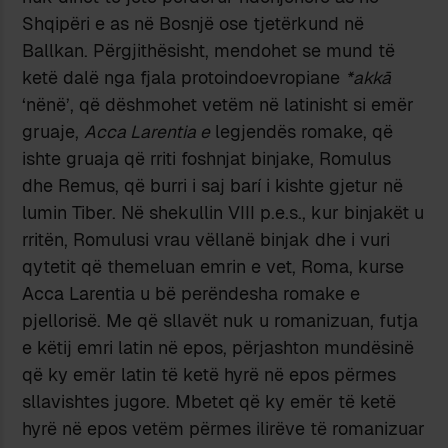
Shqipëri e as në Bosnjë ose tjetërkund në
Ballkan. Përgjithësisht, mendohet se mund të
ketë dalë nga fjala protoindoevropiane
*akkā
‘nënë’, që dëshmohet vetëm në latinisht si emër
gruaje,
Acca Larentia e
legjendës romake, që
ishte gruaja që rriti foshnjat binjake, Romulus
dhe Remus, që burri i saj barí i kishte gjetur në
lumin Tiber. Në shekullin VIII p.e.s., kur binjakët u
rritën, Romulusi vrau vëllanë binjak dhe i vuri
qytetit që themeluan emrin e vet, Roma, kurse
Acca Larentia u bë perëndesha romake e
pjellorisë. Me që sllavët nuk u romanizuan, futja
e këtij emri latin në epos, përjashton mundësinë
që ky emër latin të ketë hyrë në epos përmes
sllavishtes jugore. Mbetet që ky emër të ketë
hyrë në epos vetëm përmes ilirëve të romanizuar