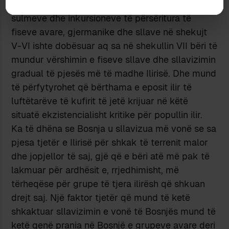
parë të frontit bizantin të veriut që, si rezultat i
sulmeve dhe inkursioneve të përsëritura të
fiseve avare, gjermanike dhe sllave në shekujt
V-VI ishte dobësuar aq sa në shekullin VII bëri të
mundur vërshimin e fiseve sllave dhe sllavizimin
gradual të pjesës më të madhe Ilirisë. Dhe mund
të përfytyrohet që bërthama e eposit ilir të
luftëtarëve të kufirit të jetë krijuar në këtë
situatë ekzistencialisht kritike për popullin ilir.
Ka të dhëna se Bosnja u sllavizua më vonë se sa
pjesa tjetër e Ilirisë për shkak të terrenit malor
dhe jopjellor të saj, gjë që e bëri atë më pak të
lakmuar për ardhësit e, rrjedhimisht, më
tërheqëse për grupe të tjera ilirësh që shkuan
drejt saj. Një faktor tjetër që mund të ketë
shkaktuar sllavizimin e vonë të Bosnjës mund të
ketë qenë prania në Bosnjë e grupeve avare deri