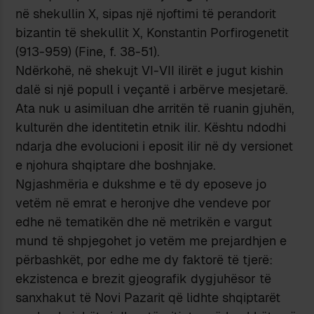
në shekullin X, sipas një njoftimi të perandorit
bizantin të shekullit X, Konstantin Porfirogenetit
(913-959) (Fine, f. 38-51).
Ndërkohë, në shekujt VI-VII ilirët e jugut kishin
dalë si një popull i veçantë i arbërve mesjetarë.
Ata nuk u asimiluan dhe arritën të ruanin gjuhën,
kulturën dhe identitetin etnik ilir. Kështu ndodhi
ndarja dhe evolucioni i eposit ilir në dy versionet
e njohura shqiptare dhe boshnjake.
Ngjashmëria e dukshme e të dy eposeve jo
vetëm në emrat e heronjve dhe vendeve por
edhe në tematikën dhe në metrikën e vargut
mund të shpjegohet jo vetëm me prejardhjen e
përbashkët, por edhe me dy faktorë të tjerë:
ekzistenca e brezit gjeografik dygjuhësor të
sanxhakut të Novi Pazarit që lidhte shqiptarët