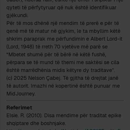
qyteti të përfytyruar që nuk është identifikuar
gjëkundi.
Për të mos dhënë një mendim të prerë e për të
qenë më të matur në gjykim, le ta mbyllim këtë
shkrim paraprak me përfundimin e Albert Lord-it
(Lord, 1948) të rreth 70 vjetëve më parë se
“Mbetet shumë për të bërë në këtë fushë,
përpara se të mund të themi me saktësi se cila
është marrëdhënia midis këtyre dy traditave”.
(c) 2025 Nelson Çabej. Të gjitha të drejtat janë
të autorit. Imazhi në kopertinë është punuar me
MidJourney.
Referimet
Elsie. R. (2010). Disa mendime për traditat epike
shqiptare dhe boshnjake.