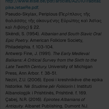
http://www.elsie.de/pdf/articles/A2010TraditaE
pikeJetaeRe.pdf
.
Pseudo-Skylax, Periplous (Περίπλους τῆς
θαλάσσης τῆς οἰκουμένης Εὐρώπης καὶ Ἀσίας
καὶ Λιβύης) § 22.
Skëndi, S. (1954).
Albanian and South Slavic Oral
Epic Poetry
. American Folklore Society,
Philadelphia. f. 103-104.
Antwerp Fine, J. (1991).
The Early Medieval
Balkans: A Critical Survey from the Sixth to the
Late Twelfth Century.
University of Michigan
Press, Ann Arbor. f. 38-51.
Neziri, Z.U. (2006). Eposi i kreshnikëve dhe epika
historike. Në
Studime për Folklorin I
. Instituti
Albanologjik i Prishtinës, Prishtinë. f. 169.
Çabej, N.R. (2016).
Epirotes Albanians of
Antiquity
. Albanet Publishing, Dumont NJ.