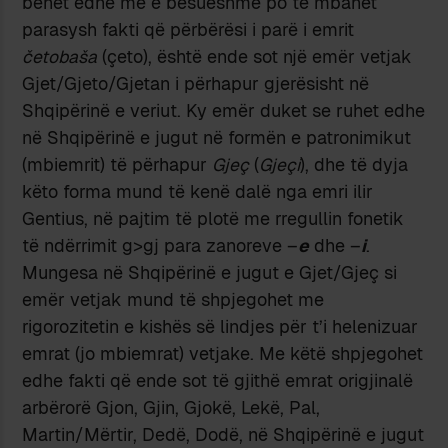
bëhet edhe më e besueshme po të mbahet
parasysh fakti që përbërësi i parë i emrit
četobaša
(çeto), është ende sot një emër vetjak
Gjet/Gjeto/Gjetan i përhapur gjerësisht në
Shqipërinë e veriut. Ky emër duket se ruhet edhe
në Shqipërinë e jugut në formën e patronimikut
(mbiemrit) të përhapur
Gjeç
(
Gjeçi
), dhe të dyja
këto forma mund të kenë dalë nga emri ilir
Gentius, në pajtim të plotë me rregullin fonetik
të ndërrimit g>gj para zanoreve –
e
dhe –
i
.
Mungesa në Shqipërinë e jugut e Gjet/Gjeç si
emër vetjak mund të shpjegohet me
rigorozitetin e kishës së lindjes për t’i helenizuar
emrat (jo mbiemrat) vetjake. Me këtë shpjegohet
edhe fakti që ende sot të gjithë emrat origjinalë
arbërorë Gjon, Gjin, Gjokë, Lekë, Pal,
Martin/Mërtir, Dedë, Dodë, në Shqipërinë e jugut