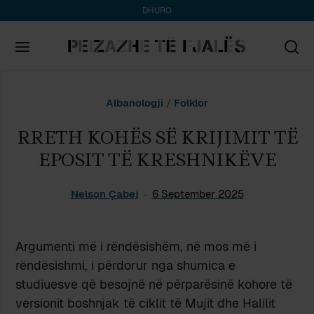
DHURO
Search
Albanologji
/
Folklor
for:
RRETH KOHËS SË KRIJIMIT TË
EPOSIT TË KRESHNIKËVE
Nelson Çabej
6 September 2025
Argumenti më i rëndësishëm, në mos më i
rëndësishmi, i përdorur nga shumica e
studiuesve që besojnë në përparësinë kohore të
versionit boshnjak të ciklit të Mujit dhe Halilit