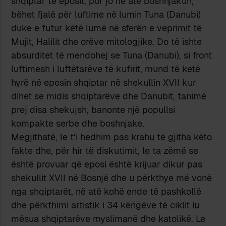
shqiptar të eposit, por jo në atë boshnjakun,
bëhet fjalë për luftime në lumin Tuna (Danubi)
duke e futur këtë lumë në sferën e veprimit të
Mujit, Halilit dhe orëve mitologjike. Do të ishte
absurditet të mendohej se Tuna (Danubi), si front
luftimesh i luftëtarëve të kufirit, mund të ketë
hyrë në eposin shqiptar në shekullin XVII kur
dihet se midis shqiptarëve dhe Danubit, tanimë
prej disa shekujsh, banonte një popullsi
kompakte serbe dhe boshnjake.
Megjithatë, le t’i hedhim pas krahu të gjitha këto
fakte dhe, për hir të diskutimit, le ta zëmë se
është provuar që eposi është krijuar dikur pas
shekullit XVII në Bosnjë dhe u përkthye më vonë
nga shqiptarët, në atë kohë ende të pashkollë
dhe përkthimi artistik i 34 këngëve të ciklit iu
mësua shqiptarëve myslimanë dhe katolikë. Le