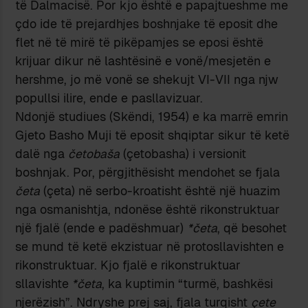
të Dalmacisë. Por kjo është e papajtueshme me
çdo ide të prejardhjes boshnjake të eposit dhe
flet në të mirë të pikëpamjes se eposi është
krijuar dikur në lashtësinë e vonë/mesjetën e
hershme, jo më vonë se shekujt VI-VII nga njw
popullsi ilire, ende e pasllavizuar.
Ndonjë studiues (Skëndi, 1954) e ka marrë emrin
Gjeto Basho Muji të eposit shqiptar sikur të ketë
dalë nga
četobaša
(çetobasha) i versionit
boshnjak. Por, përgjithësisht mendohet se fjala
četa
(çeta) në serbo-kroatisht është një huazim
nga osmanishtja, ndonëse është rikonstruktuar
një fjalë (ende e padëshmuar)
*četa
, që besohet
se mund të ketë ekzistuar në protosllavishten e
rikonstruktuar. Kjo fjalë e rikonstruktuar
sllavishte
*četa
, ka kuptimin “turmë, bashkësi
njerëzish”. Ndryshe prej saj, fjala turqisht
çete