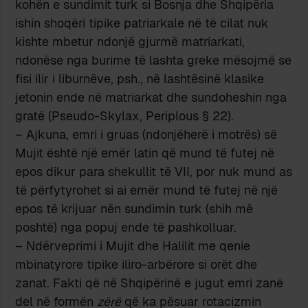
kohën e sundimit turk si Bosnja dhe Shqipëria
ishin shoqëri tipike patriarkale në të cilat nuk
kishte mbetur ndonjë gjurmë matriarkati,
ndonëse nga burime të lashta greke mësojmë se
fisi ilir i liburnëve, psh., në lashtësinë klasike
jetonin ende në matriarkat dhe sundoheshin nga
gratë (Pseudo-Skylax, Periplous § 22).
– Ajkuna, emri i gruas (ndonjëherë i motrës) së
Mujit është një emër latin që mund të futej në
epos dikur para shekullit të VII, por nuk mund as
të përfytyrohet si ai emër mund të futej në një
epos të krijuar nën sundimin turk (shih më
poshtë) nga popuj ende të pashkolluar.
– Ndërveprimi i Mujit dhe Halilit me qenie
mbinatyrore tipike iliro-arbërore si orët dhe
zanat. Fakti që në Shqipërinë e jugut emri zanë
del në formën
zërë
që ka pësuar rotacizmin