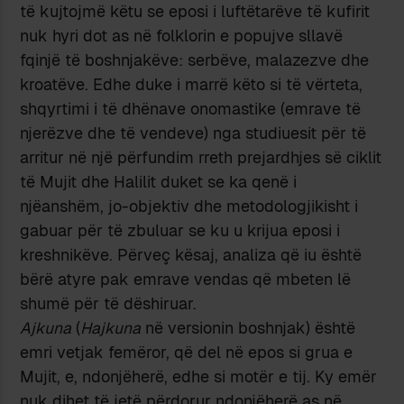
të kujtojmë këtu se eposi i luftëtarëve të kufirit
nuk hyri dot as në folklorin e popujve sllavë
fqinjë të boshnjakëve: serbëve, malazezve dhe
kroatëve. Edhe duke i marrë këto si të vërteta,
shqyrtimi i të dhënave onomastike (emrave të
njerëzve dhe të vendeve) nga studiuesit për të
arritur në një përfundim rreth prejardhjes së ciklit
të Mujit dhe Halilit duket se ka qenë i
njëanshëm, jo-objektiv dhe metodologjikisht i
gabuar për të zbuluar se ku u krijua eposi i
kreshnikëve. Përveç kësaj, analiza që iu është
bërë atyre pak emrave vendas që mbeten lë
shumë për të dëshiruar.
Ajkuna
(
Hajkuna
në versionin boshnjak) është
emri vetjak femëror, që del në epos si grua e
Mujit, e, ndonjëherë, edhe si motër e tij. Ky emër
nuk dihet të jetë përdorur ndonjëherë as në