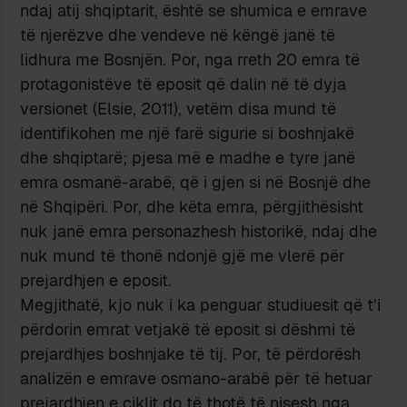
ndaj atij shqiptarit, është se shumica e emrave
të njerëzve dhe vendeve në këngë janë të
lidhura me Bosnjën. Por, nga rreth 20 emra të
protagonistëve të eposit që dalin në të dyja
versionet (Elsie, 2011), vetëm disa mund të
identifikohen me një farë sigurie si boshnjakë
dhe shqiptarë; pjesa më e madhe e tyre janë
emra osmanë-arabë, që i gjen si në Bosnjë dhe
në Shqipëri. Por, dhe këta emra, përgjithësisht
nuk janë emra personazhesh historikë, ndaj dhe
nuk mund të thonë ndonjë gjë me vlerë për
prejardhjen e eposit.
Megjithatë, kjo nuk i ka penguar studiuesit që t’i
përdorin emrat vetjakë të eposit si dëshmi të
prejardhjes boshnjake të tij. Por, të përdorësh
analizën e emrave osmano-arabë për të hetuar
prejardhjen e ciklit do të thotë të nisesh nga