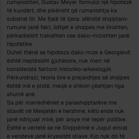
rumanishten, Gustav Meyer formuloi një hipotezë
të kundërt, dhe pikërisht që rumanishtja ka
substrat ilir. Me fjalë të tjera: afërsitë shqiptaro-
rumune janë fakt, lidhjet e shqipes me ilirishten,
përkatësisht trakishten ose dako-mizishten janë
hipotetike.
Duhet thënë se hipoteza dako-mize e Georgievit
është rreptësisht gjuhësore, nuk merr në
konsideratë faktorin historiko-arkeologjik.
Përkundrazi, teoria ilire e prejardhjes së shqipes
është më e plotë, meqë e shikon çështjen nga
shumë anë.
Sa për marrëdhëniet e parashqiptarëve me
sllavët në Mesjetën e hershme, këto ende nuk
janë ndriçuar mirë, për arsye më tepër politike.
Është e vërtetë se në Shqipërinë e Jugut emrat
e vendeve janë kryesisht sllave. Kjo nuk do të