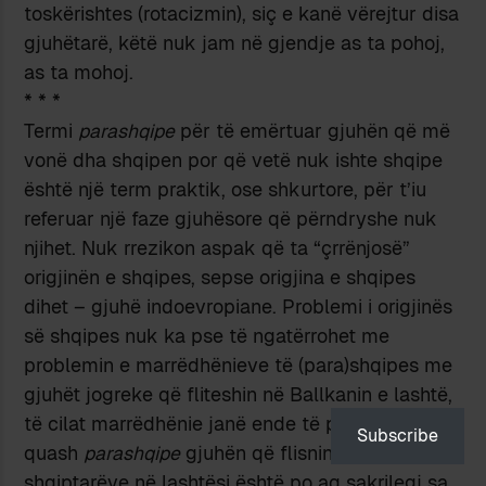
toskërishtes (rotacizmin), siç e kanë vërejtur disa
gjuhëtarë, këtë nuk jam në gjendje as ta pohoj,
as ta mohoj.
*
*
*
Termi
parashqipe
për të emërtuar gjuhën që më
vonë dha shqipen por që vetë nuk ishte shqipe
është një term praktik, ose shkurtore, për t’iu
referuar një faze gjuhësore që përndryshe nuk
njihet. Nuk rrezikon aspak që ta “çrrënjosë”
origjinën e shqipes, sepse origjina e shqipes
dihet – gjuhë indoevropiane. Problemi i origjinës
së shqipes nuk ka pse të ngatërrohet me
problemin e marrëdhënieve të (para)shqipes me
gjuhët jogreke që fliteshin në Ballkanin e lashtë,
të cilat marrëdhënie janë ende të pasqaruara. Ta
Subscribe
quash
parashqipe
gjuhën që flisnin të parët e
shqiptarëve në lashtësi është po aq sakrilegj sa