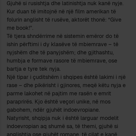
Gjuhë si rusishtja dhe latinishtja nuk kanë nyje.
Kur duan të imitojnë në një film amerikan të
folurin anglisht të rusëve, aktorët thonë: “Give
me book!”.
Të tjera shndërrime në sistemin emëror do të
ishin përftimi i dy klasëve të mbiemrave – të
nyjshëm dhe të panyjshëm; dhe gjithashtu,
humbja e formave rasore të mbiemrave, ose
bartja e tyre tek nyja.
Një tipar i çuditshëm i shqipes është lakimi i një
rase – dhe pikërisht i gjinores, meqë këtu nyja e
parme lakohet në pajtim me rasën e emrit
paraprirës. Kjo është veçori unike, në mos
gabohem, ndër gjuhët indoevropiane.
Natyrisht, shqipja nuk i është larguar modelit
indoevropian aq shumë sa, të themi, gjuhë si
anglishtja ose gjuhët romane, të cilat e kanë