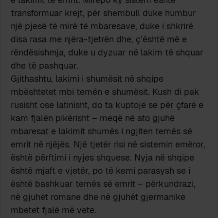
transformuar krejt, për shembull duke humbur
një pjesë të mirë të mbaresave, duke i shkrirë
disa rasa me njëra-tjetrën dhe, ç’është më e
rëndësishmja, duke u dyzuar në lakim të shquar
dhe të pashquar.
Gjithashtu, lakimi i shumësit në shqipe
mbështetet mbi temën e shumësit. Kush di pak
rusisht ose latinisht, do ta kuptojë se për çfarë e
kam fjalën pikërisht – meqë në ato gjuhë
mbaresat e lakimit shumës i ngjiten temës së
emrit në njëjës. Një tjetër risi në sistemin emëror,
është përftimi i nyjes shquese. Nyja në shqipe
është mjaft e vjetër, po të kemi parasysh se i
është bashkuar temës së emrit – përkundrazi,
në gjuhët romane dhe në gjuhët gjermanike
mbetet fjalë më vete.