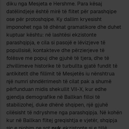
diku nga Mesjeta e Hershme. Para kësaj
datëlindjeje është mirë të flitet për parashqipe
ose për protoshqipe. Ky dallim kryesisht
imponohet nga të dhënat gramatikore dhe duhet
kuptuar kështu: në lashtësi ekzistonte
parashqipja, e cila si pasojë e lëvizjeve të
popullsisë, kontakteve dhe përzierjeve të
folësve me popuj dhe gjuhë të tjera, dhe të
zhvillimeve historike të turbullta gjatë fundit të
antikitetit dhe fillimit të Mesjetës iu nënshtrua
një numri shndërrimesh të cilat pak a shumë
përfunduan midis shekullit VII-X, kur edhe
gjendja demografike në Ballkan filloi të
stabilizohej, duke dhënë shqipen, një gjuhë
cilësisht të ndryshme nga parashqipja. Në kohën
kur në Ballkan flitej greqishtja e vjetër, shqipja
siç e njohim ne sot
nuk
ekzistonte si e tillë.