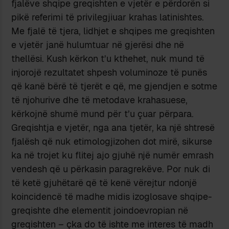
fjalëve shqipe greqishten e vjetër e përdorën si
pikë referimi të privilegjiuar krahas latinishtes.
Me fjalë të tjera, lidhjet e shqipes me greqishten
e vjetër janë hulumtuar në gjerësi dhe në
thellësi. Kush kërkon t’u kthehet, nuk mund të
injorojë rezultatet shpesh voluminoze të punës
që kanë bërë të tjerët e që, me gjendjen e sotme
të njohurive dhe të metodave krahasuese,
kërkojnë shumë mund për t’u çuar përpara.
Greqishtja e vjetër, nga ana tjetër, ka një shtresë
fjalësh që nuk etimologjizohen dot mirë, sikurse
ka në trojet ku flitej ajo gjuhë një numër emrash
vendesh që u përkasin paragrekëve. Por nuk di
të ketë gjuhëtarë që të kenë vërejtur ndonjë
koincidencë të madhe midis izoglosave shqipe-
greqishte dhe elementit joindoevropian në
greqishten – çka do të ishte me interes të madh