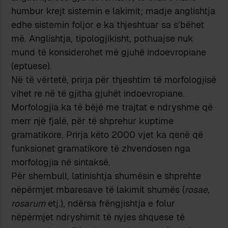
humbur krejt sistemin e lakimit; madje anglishtja
edhe sistemin foljor e ka thjeshtuar sa s’bëhet
më. Anglishtja, tipologjikisht, pothuajse nuk
mund të konsiderohet më gjuhë indoevropiane
(eptuese).
Në të vërtetë, prirja për thjeshtim të morfologjisë
vihet re në të gjitha gjuhët indoevropiane.
Morfologjia ka të bëjë me trajtat e ndryshme që
merr një fjalë, për të shprehur kuptime
gramatikore. Prirja këto 2000 vjet ka qenë që
funksionet gramatikore të zhvendosen nga
morfologjia në sintaksë.
Për shembull, latinishtja shumësin e shprehte
nëpërmjet mbaresave të lakimit shumës (
rosae,
rosarum
etj.), ndërsa frëngjishtja e folur
nëpërmjet ndryshimit të nyjes shquese të