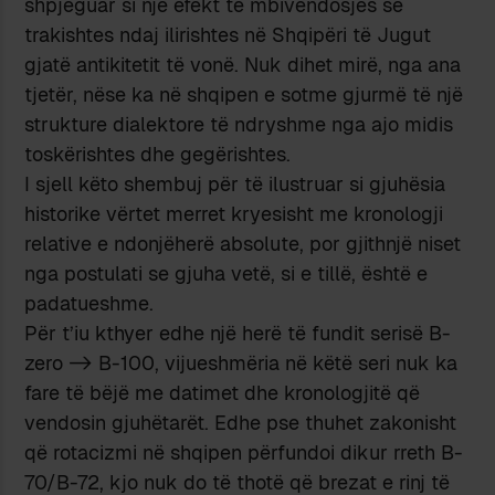
shpjeguar si një efekt të mbivendosjes së
trakishtes ndaj ilirishtes në Shqipëri të Jugut
gjatë antikitetit të vonë. Nuk dihet mirë, nga ana
tjetër, nëse ka në shqipen e sotme gjurmë të një
strukture dialektore të ndryshme nga ajo midis
toskërishtes dhe gegërishtes.
I sjell këto shembuj për të ilustruar si gjuhësia
historike vërtet merret kryesisht me kronologji
relative e ndonjëherë absolute, por gjithnjë niset
nga postulati se gjuha vetë, si e tillë, është e
padatueshme.
Për t’iu kthyer edhe një herë të fundit serisë B-
zero -> B-100, vijueshmëria në këtë seri nuk ka
fare të bëjë me datimet dhe kronologjitë që
vendosin gjuhëtarët. Edhe pse thuhet zakonisht
që rotacizmi në shqipen përfundoi dikur rreth B-
70/B-72, kjo nuk do të thotë që brezat e rinj të