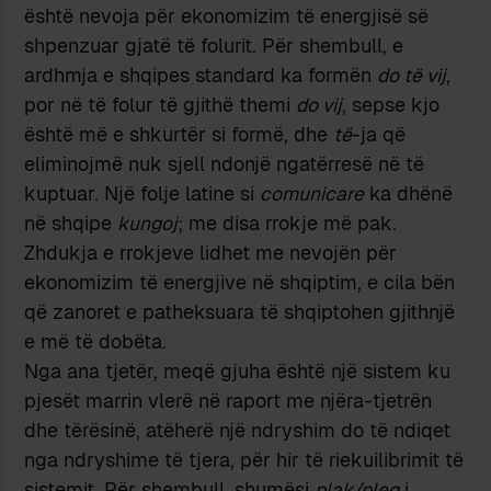
është nevoja për ekonomizim të energjisë së
shpenzuar gjatë të folurit. Për shembull, e
ardhmja e shqipes standard ka formën
do të vij
,
por në të folur të gjithë themi
do vij
, sepse kjo
është më e shkurtër si formë, dhe
të
-ja që
eliminojmë nuk sjell ndonjë ngatërresë në të
kuptuar. Një folje latine si
comunicare
ka dhënë
në shqipe
kungoj
; me disa rrokje më pak.
Zhdukja e rrokjeve lidhet me nevojën për
ekonomizim të energjive në shqiptim, e cila bën
që zanoret e patheksuara të shqiptohen gjithnjë
e më të dobëta.
Nga ana tjetër, meqë gjuha është një sistem ku
pjesët marrin vlerë në raport me njëra-tjetrën
dhe tërësinë, atëherë një ndryshim do të ndiqet
nga ndryshime të tjera, për hir të riekuilibrimit të
sistemit. Për shembull, shumësi
plak/pleq
i