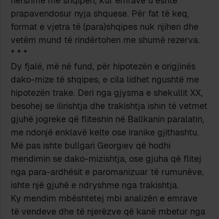
hershme me shqipen, kur emrave u është
prapavendosur nyja shquese. Për fat të keq,
format e vjetra të (para)shqipes nuk njihen dhe
vetëm mund të rindërtohen me shumë rezerva.
*
*
*
Dy fjalë, më në fund, për hipotezën e origjinës
dako-mize të shqipes, e cila lidhet ngushtë me
hipotezën trake. Deri nga gjysma e shekullit XX,
besohej se ilirishtja dhe trakishtja ishin të vetmet
gjuhë jogreke që fliteshin në Ballkanin paralatin,
me ndonjë enklavë kelte ose iranike gjithashtu.
Më pas ishte bullgari Georgiev që hodhi
mendimin se dako-mizishtja, ose gjuha që flitej
nga para-ardhësit e paromanizuar të rumunëve,
ishte një gjuhë e ndryshme nga trakishtja.
Ky mendim mbështetej mbi analizën e emrave
të vendeve dhe të njerëzve që kanë mbetur nga