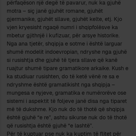
përfaqëson një degë të pavarur, nuk ka gjuhë
motra – siç janë gjuhët romane, gjuhët
gjermanike, gjuhët sllave, gjuhët kelte, etj. Kjo
vjen kryesisht ngaqë numri i shqipfolësve ka
mbetur gjithnjë i kufizuar, për arsye historike.
Nga ana tjetër, shqipja e sotme i është larguar
shumë modelit indoevropian, ndryshe nga gjuhë
si rusishtja dhe gjuhë të tjera sllave që kanë
ruajtur shumë tipare gramatikore arkaike. Kush e
ka studiuar rusishten, do të ketë vënë re sa e
ndryshme është gramatikisht nga shqipja –
mungesa e nyjeve, gramatika e numërorëve ose
sistemi i aspektit të foljeve janë disa nga tiparet
më të dukshme. Kjo nuk do të thotë që shqipja
është gjuhë “e re”, ashtu sikurse nuk do të thotë
që rusishtja është gjuhë “e lashtë”.
Për të kuptuar pse nuk ka kuptim të flitet për