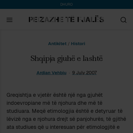
DHURO
Search
Antikitet
/
Histori
for:
Shqipja gjuhë e lashtë
Ardian Vehbiu
9 July 2007
Greqishtja e vjetër është një nga gjuhët
indoevropiane më të njohura dhe më të
studiuara. Meqë etimologjia është e detyruar të
lëvizë nga e njohura drejt së panjohurës, të gjithë
ata studiues që u interesuan për etimologjitë e