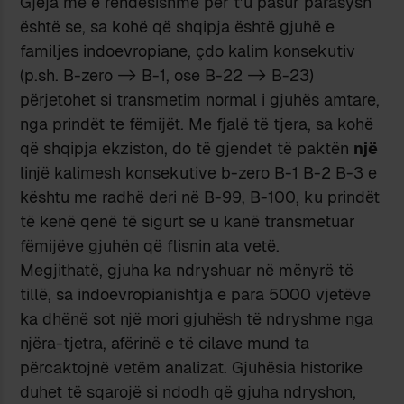
Gjëja më e rëndësishme për t’u pasur parasysh
është se, sa kohë që shqipja është gjuhë e
familjes indoevropiane, çdo kalim konsekutiv
(p.sh. B-zero -> B-1, ose B-22 -> B-23)
përjetohet si transmetim normal i gjuhës amtare,
nga prindët te fëmijët. Me fjalë të tjera, sa kohë
që shqipja ekziston, do të gjendet të paktën
një
linjë kalimesh konsekutive b-zero B-1 B-2 B-3 e
kështu me radhë deri në B-99, B-100, ku prindët
të kenë qenë të sigurt se u kanë transmetuar
fëmijëve gjuhën që flisnin ata vetë.
Megjithatë, gjuha ka ndryshuar në mënyrë të
tillë, sa indoevropianishtja e para 5000 vjetëve
ka dhënë sot një mori gjuhësh të ndryshme nga
njëra-tjetra, afërinë e të cilave mund ta
përcaktojnë vetëm analizat. Gjuhësia historike
duhet të sqarojë si ndodh që gjuha ndryshon,