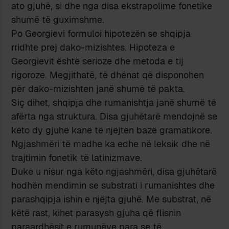
ato gjuhë, si dhe nga disa ekstrapolime fonetike
shumë të guximshme.
Po Georgievi formuloi hipotezën se shqipja
rridhte prej dako-mizishtes. Hipoteza e
Georgievit është serioze dhe metoda e tij
rigoroze. Megjithatë, të dhënat që disponohen
për dako-mizishten janë shumë të pakta.
Siç dihet, shqipja dhe rumanishtja janë shumë të
afërta nga struktura. Disa gjuhëtarë mendojnë se
këto dy gjuhë kanë të njëjtën bazë gramatikore.
Ngjashmëri të madhe ka edhe në leksik dhe në
trajtimin fonetik të latinizmave.
Duke u nisur nga këto ngjashmëri, disa gjuhëtarë
hodhën mendimin se substrati i rumanishtes dhe
parashqipja ishin e njëjta gjuhë. Me substrat, në
këtë rast, kihet parasysh gjuha që flisnin
paraardhësit e rumunëve para se të