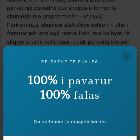
përket një periudhe kur shqipja e formonte
shumësin me prapashtesën
–i
(*
plaki
).
Përkundrazi, shumësi
disk-disqe
është i ri, dhe i
formuar për analogji, meqë fjala
disk
ka hyrë në
shqipe shumë kohë pasi
–i
nuk përdorej më për
të formuar shumësin. (Njëlloj edhe
×
miting/mitingje
; ndër shqiptarët e New York City
PEIZAZHE TË FJALËS
kam dëgjuar edhe të mrekullueshmin
billdingje
).
Një tjetër shkak themelor i ndryshimit gjuhësor
100%
i pavarur
është kontakti mes gjuhëve dhe folësve të atyre
100%
falas
gjuhëve. Meqë shqiptarët dhe të parët e tyre
kanë qenë në kontakt të vazhdueshëm e shpesh
traumatizues me popuj të tjerë, kjo mund të
shpjegojë edhe pse shqipja i është larguar kaq
Na ndihmoni ta mbajmë kështu
shumë modelit indoevropian.
Folësit e gjuhës nuk janë të vetëdijshëm për