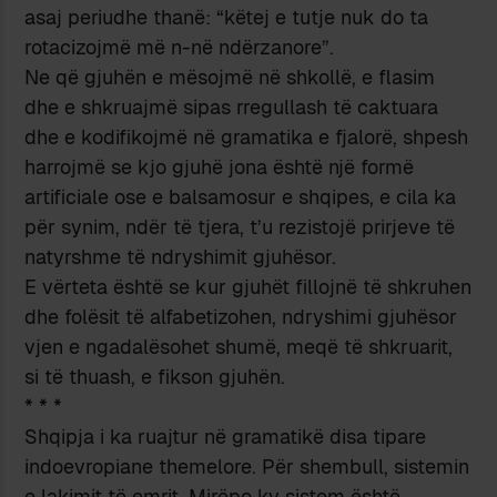
asaj periudhe thanë: “këtej e tutje nuk do ta
rotacizojmë më n-në ndërzanore”.
Ne që gjuhën e mësojmë në shkollë, e flasim
dhe e shkruajmë sipas rregullash të caktuara
dhe e kodifikojmë në gramatika e fjalorë, shpesh
harrojmë se kjo gjuhë jona është një formë
artificiale ose e balsamosur e shqipes, e cila ka
për synim, ndër të tjera, t’u rezistojë prirjeve të
natyrshme të ndryshimit gjuhësor.
E vërteta është se kur gjuhët fillojnë të shkruhen
dhe folësit të alfabetizohen, ndryshimi gjuhësor
vjen e ngadalësohet shumë, meqë të shkruarit,
si të thuash, e fikson gjuhën.
*
*
*
Shqipja i ka ruajtur në gramatikë disa tipare
indoevropiane themelore. Për shembull, sistemin
e lakimit të emrit. Mirëpo ky sistem është