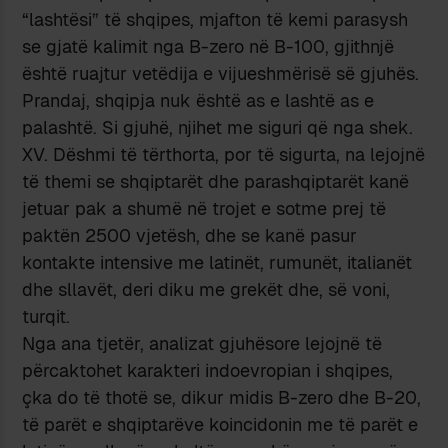
“lashtësi” të shqipes, mjafton të kemi parasysh
se gjatë kalimit nga B-zero në B-100, gjithnjë
është ruajtur vetëdija e vijueshmërisë së gjuhës.
Prandaj, shqipja nuk është as e lashtë as e
palashtë. Si gjuhë, njihet me siguri që nga shek.
XV. Dëshmi të tërthorta, por të sigurta, na lejojnë
të themi se shqiptarët dhe parashqiptarët kanë
jetuar pak a shumë në trojet e sotme prej të
paktën 2500 vjetësh, dhe se kanë pasur
kontakte intensive me latinët, rumunët, italianët
dhe sllavët, deri diku me grekët dhe, së voni,
turqit.
Nga ana tjetër, analizat gjuhësore lejojnë të
përcaktohet karakteri indoevropian i shqipes,
çka do të thotë se, dikur midis B-zero dhe B-20,
të parët e shqiptarëve koincidonin me të parët e