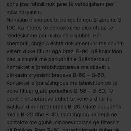
edhe pse folësit nuk janë të vetëdijshëm për
këtë ndryshim.
Në rastin e shqipes të përcjellë nga B-zero në B-
100, ka interes të përcaktojmë disa etapa të
rëndësishme për historinë e gjuhës. Për
shembull, shqipja është dokumentuar me shkrim
vetëm duke filluar nga brezi B-90, që koincidon
pak a shumë me periudhën e Skënderbeut.
Kontaktet e (proto)shqiptarëve me sllavët u
përkasin kryesisht brezave B-60 – B-80.
Kontaktet e (para)shqipes me latinishten do të
kenë filluar gjatë periudhës B-58 – B-60. Të
parët e shqiptarëve duhet të kenë ardhur në
Ballkan dikur rreth brezit B-20. Gjatë periudhës
midis B-20 dhe B-40, parashqipja ka qenë në
kontakte me gjuhë joindoevropiane që fliteshin
në Ballkan. Para B-20, parashqiptarët duhet të