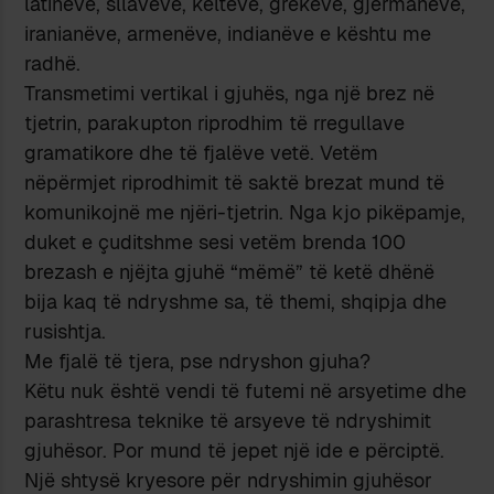
latinëve, sllavëve, keltëve, grekëve, gjermanëve,
iranianëve, armenëve, indianëve e kështu me
radhë.
Transmetimi vertikal i gjuhës, nga një brez në
tjetrin, parakupton riprodhim të rregullave
gramatikore dhe të fjalëve vetë. Vetëm
nëpërmjet riprodhimit të saktë brezat mund të
komunikojnë me njëri-tjetrin. Nga kjo pikëpamje,
duket e çuditshme sesi vetëm brenda 100
brezash e njëjta gjuhë “mëmë” të ketë dhënë
bija kaq të ndryshme sa, të themi, shqipja dhe
rusishtja.
Me fjalë të tjera, pse ndryshon gjuha?
Këtu nuk është vendi të futemi në arsyetime dhe
parashtresa teknike të arsyeve të ndryshimit
gjuhësor. Por mund të jepet një ide e përciptë.
Një shtysë kryesore për ndryshimin gjuhësor