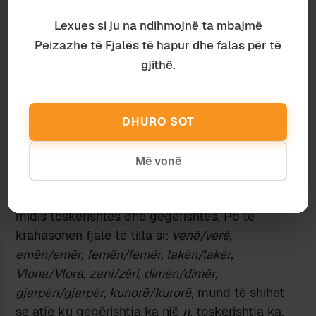
ndryshimet, meqë këto ndodhin ngadalë dhe
Lexues si ju na ndihmojnë ta mbajmë
gjatë disa brezave. Në mungesë të
interferencave, folësit gjithnjë kujtojnë se po e
Peizazhe të Fjalës të hapur dhe falas për të
riprodhojnë atë gjuhë që u kanë dhënë prindët –
gjithë.
edhe pse kjo nuk vlen më për shoqëritë
moderne, të cilat praktikisht dominohen dhe
normalizohen nga mediat.
DHURO SOT
Nga ana tjetër, ndryshimet mund të prekin
vetëm disa zona ku flitet gjuha, çka shpie pastaj
Më vonë
në përftimin e dialekteve. Të marrim p.sh.
rotacizmin, që është një nga dallimet kryesore
midis toskërishtes dhe gegërishtes. Po të
krahasohen fjalë të tilla si:
venë/verë,
emën/emër, femën/femër, lakën/lakër,
Vlona/Vlora, zani/zëri, dimën/dimër,
gjarpën/gjarpër, kunorë/kurorë
, mund të shihet
se atje ku gegërishtja ka një
n
, toskërishtja ka,