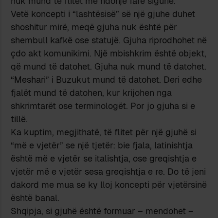
nuk mund të flitet me ndonjë farë sigurie.
Vetë koncepti i “lashtësisë” së një gjuhe duhet
shoshitur mirë, meqë gjuha nuk është për
shembull kafkë ose statujë. Gjuha riprodhohet në
çdo akt komunikimi. Një mbishkrim është objekt,
që mund të datohet. Gjuha nuk mund të datohet.
“Meshari” i Buzukut mund të datohet. Deri edhe
fjalët mund të datohen, kur krijohen nga
shkrimtarët ose terminologët. Por jo gjuha si e
tillë.
Ka kuptim, megjithatë, të flitet për një gjuhë si
“më e vjetër” se një tjetër: bie fjala, latinishtja
është më e vjetër se italishtja, ose greqishtja e
vjetër më e vjetër sesa greqishtja e re. Do të jeni
dakord me mua se ky lloj koncepti për vjetërsinë
është banal.
Shqipja, si gjuhë është formuar – mendohet –