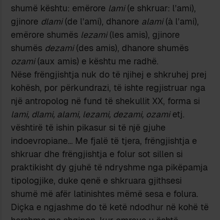
shumë kështu: emërore
lami
(e shkruar: l’ami),
gjinore
dlami
(de l’ami), dhanore
alami
(à l’ami),
emërore shumës
lezami
(les amis), gjinore
shumës
dezami
(des amis), dhanore shumës
ozami
(aux amis) e kështu me radhë.
Nëse frëngjishtja nuk do të njihej e shkruhej prej
kohësh, por përkundrazi, të ishte regjistruar nga
një antropolog në fund të shekullit XX, forma si
lami, dlami, alami, lezami, dezami, ozami
etj.
vështirë të ishin pikasur si të një gjuhe
indoevropiane… Me fjalë të tjera, frëngjishtja e
shkruar dhe frëngjishtja e folur sot sillen si
praktikisht dy gjuhë të ndryshme nga pikëpamja
tipologjike, duke qenë e shkruara gjithsesi
shumë më afër latinishtes mëmë sesa e folura.
Diçka e ngjashme do të ketë ndodhur në kohë të