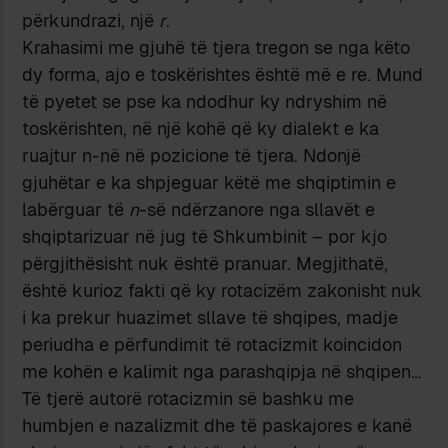
përkundrazi, një
r
.
Krahasimi me gjuhë të tjera tregon se nga këto
dy forma, ajo e toskërishtes është më e re. Mund
të pyetet se pse ka ndodhur ky ndryshim në
toskërishten, në një kohë që ky dialekt e ka
ruajtur n-në në pozicione të tjera. Ndonjë
gjuhëtar e ka shpjeguar këtë me shqiptimin e
labërguar të
n
-së ndërzanore nga sllavët e
shqiptarizuar në jug të Shkumbinit – por kjo
përgjithësisht nuk është pranuar. Megjithatë,
është kurioz fakti që ky rotacizëm zakonisht nuk
i ka prekur huazimet sllave të shqipes, madje
periudha e përfundimit të rotacizmit koincidon
me kohën e kalimit nga parashqipja në shqipen…
Të tjerë autorë rotacizmin së bashku me
humbjen e nazalizmit dhe të paskajores e kanë