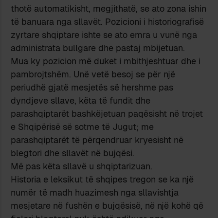
thotë automatikisht, megjithatë, se ato zona ishin
të banuara nga sllavët. Pozicioni i historiografisë
zyrtare shqiptare ishte se ato emra u vunë nga
administrata bullgare dhe pastaj mbijetuan.
Mua ky pozicion më duket i mbithjeshtuar dhe i
pambrojtshëm. Unë vetë besoj se për një
periudhë gjatë mesjetës së hershme pas
dyndjeve sllave, këta të fundit dhe
parashqiptarët bashkëjetuan paqësisht në trojet
e Shqipërisë së sotme të Jugut; me
parashqiptarët të përqendruar kryesisht në
blegtori dhe sllavët në bujqësi.
Më pas këta sllavë u shqiptarizuan.
Historia e leksikut të shqipes tregon se ka një
numër të madh huazimesh nga sllavishtja
mesjetare në fushën e bujqësisë, në një kohë që