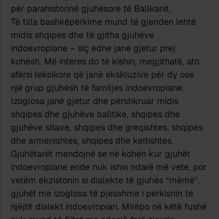
për parahistorinë gjuhësore të Ballkanit.
Të tilla bashkëpërkime mund të gjenden lehtë
midis shqipes dhe të gjitha gjuhëve
indoevropiane – siç edhe janë gjetur prej
kohësh. Më interes do të kishin, megjithatë, ato
afërsi leksikore që janë ekskluzive për dy ose
një grup gjuhësh të familjes indoevropiane.
Izoglosa janë gjetur dhe përshkruar midis
shqipes dhe gjuhëve balltike, shqipes dhe
gjuhëve sllave, shqipes dhe greqishtes, shqipes
dhe armenishtes, shqipes dhe keltishtes.
Gjuhëtarët mendojnë se në kohën kur gjuhët
indoevropiane ende nuk ishin ndarë më vete, por
vetëm ekzistonin si dialekte të gjuhës “mëmë”,
gjuhët me izoglosa të pjesshme i përkisnin të
njëjtit dialekt indoevropian. Mirëpo në këtë fushë