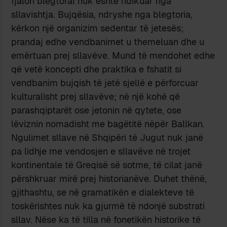
fjalori blegtoral nuk është ndikuar nga
sllavishtja. Bujqësia, ndryshe nga blegtoria,
kërkon një organizim sedentar të jetesës;
prandaj edhe vendbanimet u themeluan dhe u
emërtuan prej sllavëve. Mund të mendohet edhe
që vetë koncepti dhe praktika e fshatit si
vendbanim bujqish të jetë sjellë e përforcuar
kulturalisht prej sllavëve; në një kohë që
parashqiptarët ose jetonin në qytete, ose
lëviznin nomadisht me bagëtitë nëpër Ballkan.
Ngulimet sllave në Shqipëri të Jugut nuk janë
pa lidhje me vendosjen e sllavëve në trojet
kontinentale të Greqisë së sotme, të cilat janë
përshkruar mirë prej historianëve. Duhet thënë,
gjithashtu, se në gramatikën e dialekteve të
toskërishtes nuk ka gjurmë të ndonjë substrati
sllav. Nëse ka të tilla në fonetikën historike të