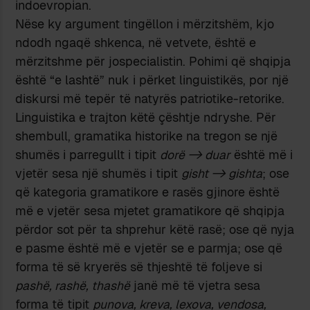
indoevropian.
Nëse ky argument tingëllon i mërzitshëm, kjo
ndodh ngaqë shkenca, në vetvete, është e
mërzitshme për jospecialistin. Pohimi që shqipja
është “e lashtë” nuk i përket linguistikës, por një
diskursi më tepër të natyrës patriotike-retorike.
Linguistika e trajton këtë çështje ndryshe. Për
shembull, gramatika historike na tregon se një
shumës i parregullt i tipit
dorë -> duar
është më i
vjetër sesa një shumës i tipit
gisht -> gishta
; ose
që kategoria gramatikore e rasës gjinore është
më e vjetër sesa mjetet gramatikore që shqipja
përdor sot për ta shprehur këtë rasë; ose që nyja
e pasme është më e vjetër se e parmja; ose që
forma të së kryerës së thjeshtë të foljeve si
pashë, rashë, thashë
janë më të vjetra sesa
forma të tipit
punova, kreva, lexova, vendosa,