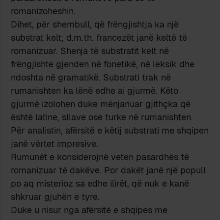
romanizoheshin.
Dihet, për shembull, që frëngjishtja ka një
substrat kelt; d.m.th. francezët janë keltë të
romanizuar. Shenja të substratit kelt në
frëngjishte gjenden në fonetikë, në leksik dhe
ndoshta në gramatikë. Substrati trak në
rumanishten ka lënë edhe ai gjurmë. Këto
gjurmë izolohen duke mënjanuar gjithçka që
është latine, sllave ose turke në rumanishten.
Për analistin, afërsitë e këtij substrati me shqipen
janë vërtet impresive.
Rumunët e konsiderojnë veten pasardhës të
romanizuar të dakëve. Por dakët janë një popull
po aq misterioz sa edhe ilirët, që nuk e kanë
shkruar gjuhën e tyre.
Duke u nisur nga afërsitë e shqipes me