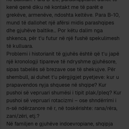
kenë qenë diku në kontakt me të parët e
grekëve, armenëve, ndoshta keltëve. Para B-10,
mund të dallohet një afërsi midis parashqipes
dhe gjuhëve baltike… Por këtu dalim nga
shkenca, për t’u futur në një fushë spekulimesh
të kulluara.
Problemi i historianit të gjuhës është që t’u japë
një kronologji tipareve të ndryshme gjuhësore,
sipas tabelës së brezave ose të shekujve. Për
shembull, ai duhet t’u përgjigjet pyetjeve: kur u
prapavendos nyja shquese në shqipe? Kur
pushoi së vepruari shumësi i tipit plak/pleq? Kur
pushoi së vepruari rotacizmi – ose shndërrimi i
n-së ndërzanore në r, në toskërishte: rana/rëra,
zani/zëri, etj.?
Në familjen e gjuhëve indoevropiane, shqipja