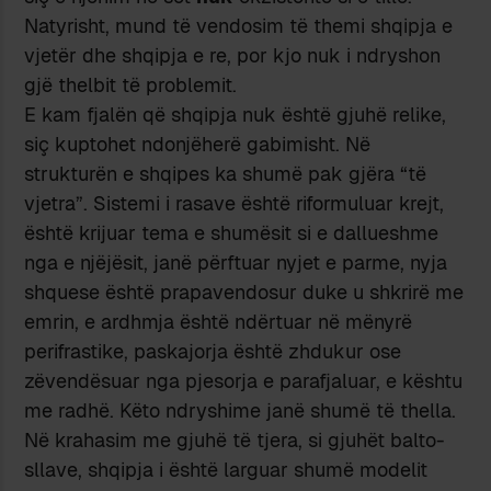
Natyrisht, mund të vendosim të themi shqipja e
vjetër dhe shqipja e re, por kjo nuk i ndryshon
gjë thelbit të problemit.
E kam fjalën që shqipja nuk është gjuhë relike,
siç kuptohet ndonjëherë gabimisht. Në
strukturën e shqipes ka shumë pak gjëra “të
vjetra”. Sistemi i rasave është riformuluar krejt,
është krijuar tema e shumësit si e dallueshme
nga e njëjësit, janë përftuar nyjet e parme, nyja
shquese është prapavendosur duke u shkrirë me
emrin, e ardhmja është ndërtuar në mënyrë
perifrastike, paskajorja është zhdukur ose
zëvendësuar nga pjesorja e parafjaluar, e kështu
me radhë. Këto ndryshime janë shumë të thella.
Në krahasim me gjuhë të tjera, si gjuhët balto-
sllave, shqipja i është larguar shumë modelit