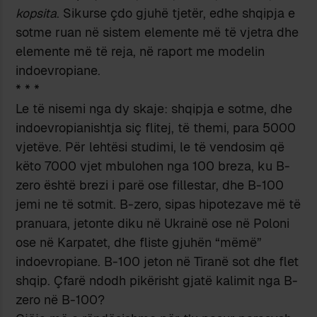
kopsita
. Sikurse çdo gjuhë tjetër, edhe shqipja e
sotme ruan në sistem elemente më të vjetra dhe
elemente më të reja, në raport me modelin
indoevropiane.
*
*
*
Le të nisemi nga dy skaje: shqipja e sotme, dhe
indoevropianishtja siç flitej, të themi, para 5000
vjetëve. Për lehtësi studimi, le të vendosim që
këto 7000 vjet mbulohen nga 100 breza, ku B-
zero është brezi i parë ose fillestar, dhe B-100
jemi ne të sotmit. B-zero, sipas hipotezave më të
pranuara, jetonte diku në Ukrainë ose në Poloni
ose në Karpatet, dhe fliste gjuhën “mëmë”
indoevropiane. B-100 jeton në Tiranë sot dhe flet
shqip. Çfarë ndodh pikërisht gjatë kalimit nga B-
zero në B-100?