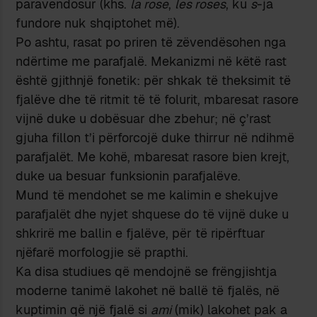
paravendosur (khs.
la rose
,
les roses
, ku
s
-ja
fundore nuk shqiptohet më).
Po ashtu, rasat po priren të zëvendësohen nga
ndërtime me parafjalë. Mekanizmi në këtë rast
është gjithnjë fonetik: për shkak të theksimit të
fjalëve dhe të ritmit të të folurit, mbaresat rasore
vijnë duke u dobësuar dhe zbehur; në ç’rast
gjuha fillon t’i përforcojë duke thirrur në ndihmë
parafjalët. Me kohë, mbaresat rasore bien krejt,
duke ua besuar funksionin parafjalëve.
Mund të mendohet se me kalimin e shekujve
parafjalët dhe nyjet shquese do të vijnë duke u
shkrirë me ballin e fjalëve, për të ripërftuar
njëfarë morfologjie së prapthi.
Ka disa studiues që mendojnë se frëngjishtja
moderne tanimë lakohet në ballë të fjalës, në
kuptimin që një fjalë si
ami
(mik) lakohet pak a