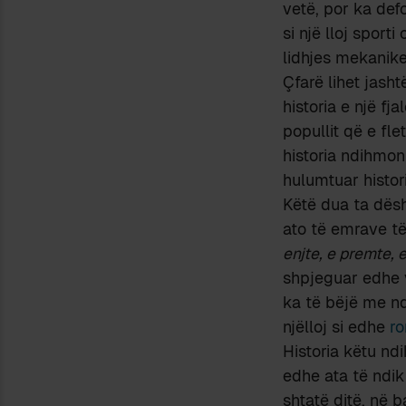
vetë, por ka de
si një lloj sport
lidhjes mekanike 
Çfarë lihet jasht
historia e një fj
popullit që e fl
historia ndihmon
hulumtuar histor
Këtë dua ta dësh
ato të emrave të
enjte, e premte, e
shpjeguar edhe 
ka të bëjë me nd
njëlloj si edhe
r
Historia këtu nd
edhe ata të ndik
shtatë ditë, në b