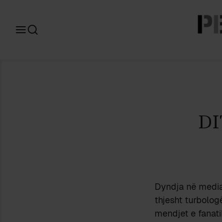
Search
for:
DI
Dyndja në mediat
thjesht turbolog
mendjet e fanati