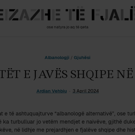
ose natyra jo aq të qeta
Albanologji
/
Gjuhësi
TËT E JAVËS SHQIPE NË
Ardian Vehbiu
3 April 2024
 e të ashtuquajturve “albanologë alternativë”, ose tu
ë ka turbulluar jo vetëm mendjet e naivëve, gjithë duk
këve, në lidhje me prejardhjen e fjalëve shqipe dhe his