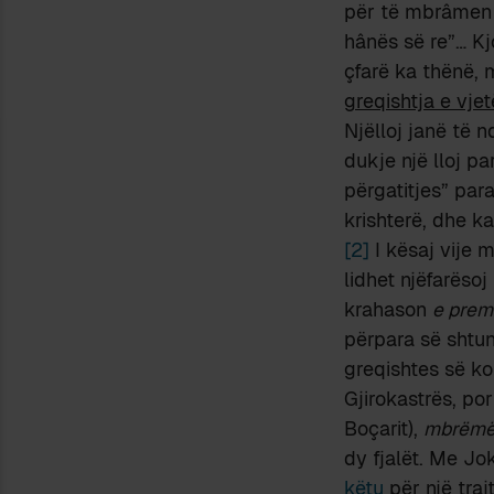
për të mbrâmen 
hânës së re”… K
çfarë ka thënë,
greqishtja e vjet
Njëlloj janë të 
dukje një lloj p
përgatitjes” par
krishterë, dhe k
[2]
I kësaj vije m
lidhet njëfarëso
krahason
e pre
përpara së shtu
greqishtes së ko
Gjirokastrës, por
Boçarit),
mbrëm
dy fjalët. Me Jo
këtu
për një traj