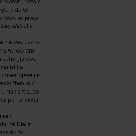
e Marsit”, “dita e
 çfarë do të
e ditës së javës
dëse,
diell
dhe
he një
dies Lunae,
a Helios)
dhe
loi edhe gjuhëve
rmanishtja
uk merr pjesë në
temin “hebraik”
 rumanishtja, që
ică
për të dielën
 se i
der të Diellit
erëndie të