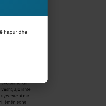
 kulturë e nis
j.
mit, shohin tek
e
 proto-shqip të
të hapur dhe
to-shqipes
s
. Këto
mologji të
greqishte të
uhë indoeuropiane
jt nga gjuhët
jo “paravendon që
 vërejtur më pas
e nevojshme kah
t vesht, ajo ishte
:
e premte
si me
nji êmën edhè