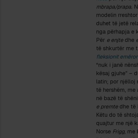
mbrapa/prapa
. 
modelin rreshtor
duhet të jetë rel
nga përhapja e kr
Për
e enjte
dhe
të shkurtër me ti
fleksionit emëro
“nuk i janë nëns
kësaj gjuhe” – 
latin; por njëll
të hershëm, me a
në bazë të shëni
e premte
dhe të 
Këtu do të shtoj
quajtur me një ka
Norse
Frigg
, me 