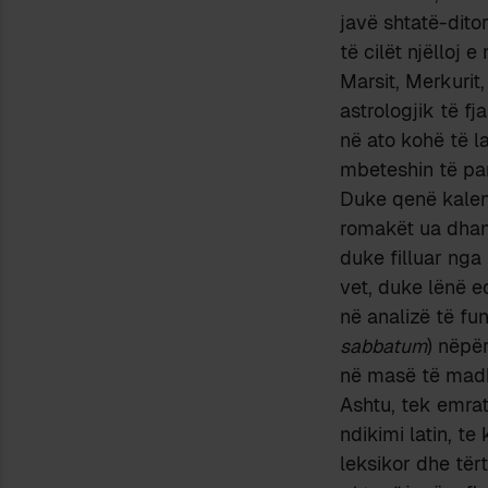
javë shtatë-dito
të cilët njëlloj 
Marsit, Merkurit,
astrologjik të fj
në ato kohë të l
mbeteshin të pa
Duke qenë kalend
romakët ua dhan
duke filluar nga
vet, duke lënë ed
në analizë të fu
sabbatum
) nëpë
në masë të madh
Ashtu, tek emrat
ndikimi latin, t
leksikor dhe tër