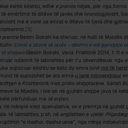
Nëse është kështu, edhe
e premte
ndjek, për nga forma
 të emërtimit të ditëve të javës dhe kronologjikisht, 
ativisht më e vonë se emrat e ditëve të tjera dhe gjiths
ishterimit.
[3]
e premte
Besim Bokshi ka shkruar, në hulli të Mjedës d
tullin
Emrat e ditëve të javës – dëshmi e një gjendjeje të
r të shqipes
(Besim Bokshi,
Varia
, Prishtinë 2014, f. 11 e
htruar ndikimit të latinishtes për t’u zëvendësuar nga 
duke supozuar kështu se këto dy emra janë
më të her
oj mund të supozohet se ata emra
u janë mbivendosur
em
rdhjen e Krishterimit mes proto-shqiptarëve. Sërish Bo
meve të Mjedës, i bie që në gjuhën shqipe java të ketë
ketë përfunduar me
të enjten
.
a, në mënyrë krejt spekulative, se e premtja në gjuhët
lk të latinishtes, p.sh. në anglishten e vjetër
Frigedæg
kuptimin “e dashur, dashuruese”, nga rrënja indoeurop