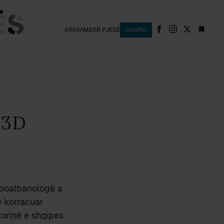
ARKIVI
MERR PJESË
DHURO
 3D
rboalbanologë a
e korracuar
torinë e shqipes