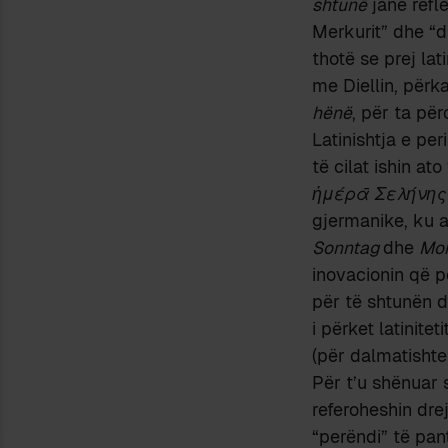
shtunë
janë refle
Merkurit” dhe “d
thotë se prej la
me Diellin, përk
hënë
, për ta për
Latinishtja e pe
të cilat ishin at
ἡμέρ
ᾱ
Σελήνης 
gjermanike, ku a
Sonntag
dhe
Mo
inovacionin që p
për të shtunën d
i përket latinite
(për dalmatishte
Për t’u shënuar 
referoheshin drejt
“perëndi” të pan