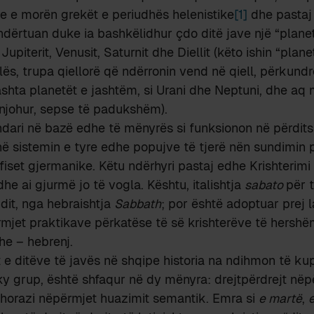
re e morën grekët e periudhës helenistike
[1]
dhe pastaj
e ndërtuan duke ia bashkëlidhur çdo ditë jave një “plane
 Jupiterit, Venusit, Saturnit dhe Diellit (këto ishin “pla
alës, trupa qiellorë që ndërronin vend në qiell, përkundre
ashta planetët e jashtëm, si Urani dhe Neptuni, dhe aq 
njohur, sepse të padukshëm).
ari në bazë edhe të mënyrës si funksionon në përditsh
ë sistemin e tyre edhe popujve të tjerë nën sundimin
 fiset gjermanike. Këtu ndërhyri pastaj edhe Krishterim
he ai gjurmë jo të vogla. Kështu, italishtja
sabato
për 
ndit, nga hebraishtja
Sabbath
; por është adoptuar prej la
rmjet praktikave përkatëse të së krishterëve të hershëm,
e – hebrenj.
 e ditëve të javës në shqipe historia na ndihmon të ku
e ky grup, është shfaqur në dy mënyra: drejtpërdrejt në
thorazi nëpërmjet huazimit semantik. Emra si
e martë
,