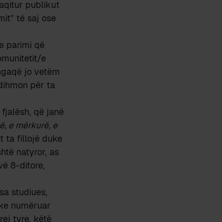
raqitur publikut
mit” të saj ose
se parimi që
omunitetit/e
 ngaqë jo vetëm
ndihmon për ta
fjalësh, që janë
ë, e mërkurë, e
t ta fillojë duke
htë natyror, as
vë 8-ditore,
sa studiues,
duke numëruar
ej tyre, këtë