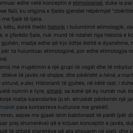
formuar edhe vetë konceptin e
etimologjisë
, duke ia pa
i ose falli, ku origjina e fjalës gjendet nëpërmjet “zbërthi
me fjalë të tjera.
ë, këtu, është thelbi
historik
i hulumtimit etimologjik, o
ale, e çfarëdo fjale, nuk mund të ndahet nga historia e k
et gjuhën; madje edhe që kjo lidhje është e dyanshme,
 për ta hulumtuar etimologjinë, por edhe etimologjia 
inë.
moj me rrugëtimin e një grupi të vogël dhe të mbyllur 
 ditëve të javës në shqipe, dhe pikërisht
e hënë, e mart
 shtunë, e diel
. Historianit të gjuhës, në këtë rast, i duhe
vetë numrin e tyre,
shtatë
, sa kohë që ky numër nuk ës
onjë matje kalendarike (p.sh. etruskët përdornin një ja
omakët
para kontakteve kulturore me grekët).
ihmon, sepse me gjasë ishin babilonasit të parët (për di
uar prej shumerëve) që e krijuan konceptin e javës, 
azë të shtatë planetëve që ata shquanin në qiell; dhe pr