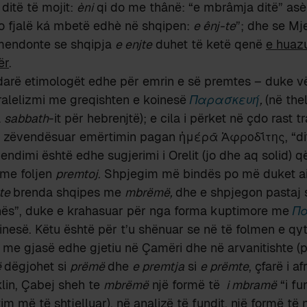
ditë të mojit:
èni
qi do me thânë: “e mbrâmja ditë” asè 
jo fjalë ká mbetë edhè në shqipen:
e ênj-te
”; dhe se Mj
 mendonte se shqipja
e enjte
duhet të ketë qenë
e huaz
ër
.
ndarë etimologët edhe për emrin e së premtes – duke v
aralelizmi me greqishten e koinesë
Παρασκευή
,
(në the
a
sabbath
-it për hebrenjtë); e cila i përket në çdo rast t
a zëvendësuar emërtimin pagan ἡμέρᾱ Ἀφροδῑ́της, “dit
endimi është edhe sugjerimi i Orelit (jo dhe aq solid) 
j me foljen
premtoj
. Shpjegim më bindës po më duket ai 
mte
brenda shqipes me
mbrëmë,
dhe e shpjegon pastaj 
nës”, duke e krahasuar për nga forma kuptimore me
Π
inesë. Këtu është për t’u shënuar se në të folmen e qyt
 me gjasë edhe gjetiu në Çamëri dhe në arvanitishte (p.s
ë
dëgjohet si
prëmë
dhe
e premtja
si
e prëmte
, çfarë i 
klin, Çabej sheh te
mbrëmë
një formë të
i mbramë
“i fu
tim më të shtjelluar), në analizë të fundit, një formë të 