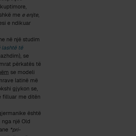
 kuptimore,
bashkë me
e enjte
,
esi e ndikuar
he në një studim
 lashtë të
 vazhdim), se
emrat përkatës të
shëm
se modeli
rave latinë më
kshi gjykon se,
 filluar me ditën
 gjermanike është
; nga një Old
iane
*pri-