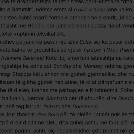
kse të drejtpërdrejta të latinishtes para-kristiane “dita 
ita e Saturnit”; ndërsa emra si
e diel, e hënë
janë kalke;
tinishtes është marrë forma e brendshme e emrit, lidhja 
atësisht me Hënën; por janë përdorur pastaj fjalët ven
cjellë kuptimin leksikalisht.
riudhës pagane ka pasur një
dies Solis
, siç ka pasur ed
o vetë kalke të greqishtes së vjetër
ἡμέρα
Ἥλίου (Hemer
(Hemera Selenes).
Këtë lloj emërtimi latinishtja ua ka
nglishtja ka edhe sot
Sunday
dhe
Monday
, ndërsa gje
ntag
. Shqipja këtu shkon me gjuhët gjermanike, dhe n
ësuan të gjitha gjuhët neolatine, të cilat përqafuan sis
he të dielën, krahas me përhapjen e Krishterimit. Edhe
tit ballkanik, përdor
Sâmbătă
për të shtunën, dhe
Dumin
n janë regjistruar
Subatu
dhe
Domienca
).
se, kur thoshin
dies Solis
për të dielën, latinët nuk është
përdrejt diellit në qiell; dita quhej ashtu, në fakt, për n
teonit pagan; ashtu siç i bashkëlidhej çdo planet një p