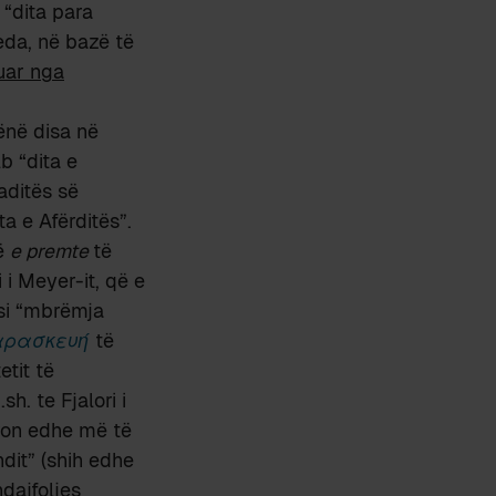
“dita para
eda, në bazë të
uar nga
ënë disa në
lb “dita e
raditës së
a e Afërditës”.
që
e premte
të
i Meyer-it, që e
si “mbrëmja
αρασκευή
të
etit të
h. te Fjalori i
afron edhe më të
ndit” (shih edhe
ndajfoljes