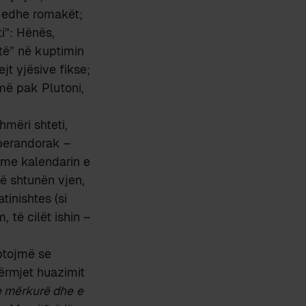
 edhe romakët;
ti”: Hënës,
netë” në kuptimin
jt yjësive fikse;
më pak Plutoni,
mëri shteti,
 perandorak –
i me kalendarin e
të shtunën vjen,
tinishtes (si
 të cilët ishin –
ptojmë se
përmjet huazimit
e mërkurë dhe
e