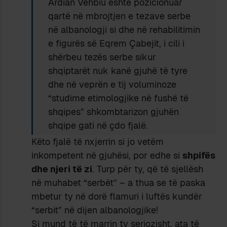
Ardian Vehbiu është pozicionuar
qartë në mbrojtjen e tezave serbe
në albanologji si dhe në rehabilitimin
e figurës së Eqrem Çabejit, i cili i
shërbeu tezës serbe sikur
shqiptarët nuk kanë gjuhë të tyre
dhe në veprën e tij voluminoze
“studime etimologjike në fushë të
shqipes” shkombtarizon gjuhën
shqipe gati në çdo fjalë.
Këto fjalë të nxjerrin si jo vetëm
inkompetent në gjuhësi, por edhe si
shpifës
dhe njeri të zi
. Turp për ty, që të sjellësh
në muhabet “serbët” – a thua se të paska
mbetur ty në dorë flamuri i luftës kundër
“serbit” në dijen albanologjike!
Si mund të të marrin ty seriozisht, ata të