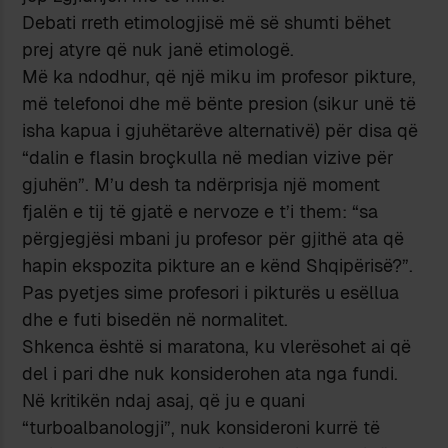
Debati rreth etimologjisë më së shumti bëhet
prej atyre që nuk janë etimologë.
Më ka ndodhur, që një miku im profesor pikture,
më telefonoi dhe më bënte presion (sikur unë të
isha kapua i gjuhëtarëve alternativë) për disa që
“dalin e flasin broçkulla në median vizive për
gjuhën”. M’u desh ta ndërprisja një moment
fjalën e tij të gjatë e nervoze e t’i them: “sa
përgjegjësi mbani ju profesor për gjithë ata që
hapin ekspozita pikture an e kënd Shqipërisë?”.
Pas pyetjes sime profesori i pikturës u esëllua
dhe e futi bisedën në normalitet.
Shkenca është si maratona, ku vlerësohet ai që
del i pari dhe nuk konsiderohen ata nga fundi.
Në kritikën ndaj asaj, që ju e quani
“turboalbanologji”, nuk konsideroni kurrë të