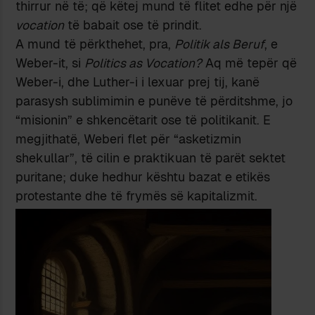
thirrur në të; që këtej mund të flitet edhe për një
vocation
të babait ose të prindit.
A mund të përkthehet, pra,
Politik als Beruf
, e
Weber-it, si
Politics as Vocation?
Aq më tepër që
Weber-i, dhe Luther-i i lexuar prej tij, kanë
parasysh sublimimin e punëve të përditshme, jo
“misionin” e shkencëtarit ose të politikanit. E
megjithatë, Weberi flet për “asketizmin
shekullar”, të cilin e praktikuan të parët sektet
puritane; duke hedhur kështu bazat e etikës
protestante dhe të frymës së kapitalizmit.