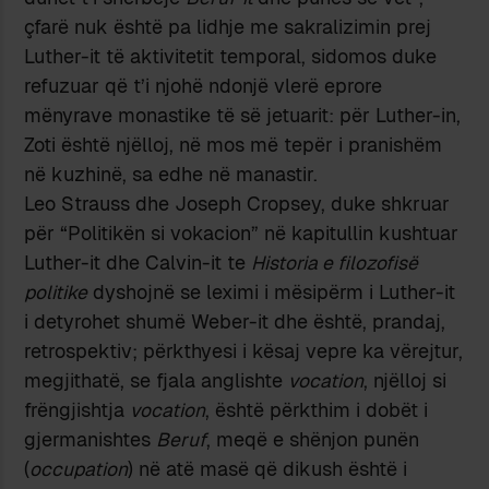
çfarë nuk është pa lidhje me sakralizimin prej
Luther-it të aktivitetit temporal, sidomos duke
refuzuar që t’i njohë ndonjë vlerë eprore
mënyrave monastike të së jetuarit: për Luther-in,
Zoti është njëlloj, në mos më tepër i pranishëm
në kuzhinë, sa edhe në manastir.
Leo Strauss dhe Joseph Cropsey, duke shkruar
për “Politikën si vokacion” në kapitullin kushtuar
Luther-it dhe Calvin-it te
Historia e filozofisë
politike
dyshojnë se leximi i mësipërm i Luther-it
i detyrohet shumë Weber-it dhe është, prandaj,
retrospektiv; përkthyesi i kësaj vepre ka vërejtur,
megjithatë, se fjala anglishte
vocation
, njëlloj si
frëngjishtja
vocation
, është përkthim i dobët i
gjermanishtes
Beruf
, meqë e shënjon punën
(
occupation
) në atë masë që dikush është i