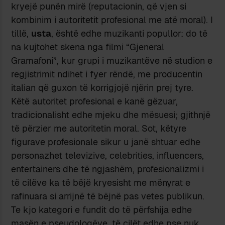
kryejë punën mirë (reputacionin, që vjen si
kombinim i autoritetit profesional me atë moral). I
tillë,
usta
, është edhe muzikanti popullor: do të
na kujtohet skena nga filmi “Gjeneral
Gramafoni”, kur grupi i muzikantëve në studion e
regjistrimit ndihet i fyer rëndë, me producentin
italian që guxon të korrigjojë njërin prej tyre.
Këtë autoritet profesional e kanë gëzuar,
tradicionalisht edhe mjeku dhe mësuesi; gjithnjë
të përzier me autoritetin moral. Sot, këtyre
figurave profesionale sikur u janë shtuar edhe
personazhet televizive, celebrities, influencers,
entertainers dhe të ngjashëm, profesionalizmi i
të cilëve ka të bëjë kryesisht me mënyrat e
rafinuara si arrijnë të bëjnë pas vetes publikun.
Te kjo kategori e fundit do të përfshija edhe
masën e pseudologëve, të cilët edhe pse nuk