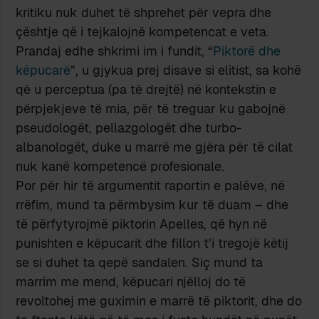
kritiku nuk duhet të shprehet për vepra dhe
çështje që i tejkalojnë kompetencat e veta.
Prandaj edhe shkrimi im i fundit, “
Piktorë dhe
këpucarë
”, u gjykua prej disave si elitist, sa kohë
që u perceptua (pa të drejtë) në kontekstin e
përpjekjeve të mia, për të treguar ku gabojnë
pseudologët, pellazgologët dhe turbo-
albanologët, duke u marrë me gjëra për të cilat
nuk kanë kompetencë profesionale.
Por për hir të argumentit raportin e palëve, në
rrëfim, mund ta përmbysim kur të duam – dhe
të përfytyrojmë piktorin Apelles, që hyn në
punishten e këpucarit dhe fillon t’i tregojë këtij
se si duhet ta qepë sandalen. Siç mund ta
marrim me mend, këpucari njëlloj do të
revoltohej me guximin e marrë të piktorit, dhe do