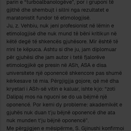
parin e “turboalbanologëve”, por i gruponi të
gjithë dhe shembujt i sillni nga rezultatet e
maratonistit fundor të etimologjisë.
Ju, z. Vehbiu, nuk jeni profesionist në lëmin e
etimologjisë dhe nuk mund të bëni kritikun në
këtë degë të shkencës gjuhësore. Mir është të
rrini te këpuca. Ashtu si dhe ju, jam diplomuar
për gjuhësi dhe jam autor i tetë fjalorëve
etimologjikë qe presin në ASh, ASA e disa
universitete një oponencë shkencore pas shumë
kërkesave të mia. Përgjigjja gojore, që më dha
kryetari i ASh-së vitin e kaluar, ishte kjo: “zoti
Dalipaj mos na ngucni se do ua bëjmë një
oponencë. Por kemi dy probleme: akademikët e
gjuhës nuk duan t’ju bëjnë oponencë dhe ata
nuk munden t’ju bëjnë oponencë”.
Me përgjigjen e mësipërme, S. Gjinushi konfirmoi