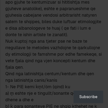
apo gjuhe te kentumizuar si hititishtja mes
gjuheve anatolike), eshte e papranueshme qe
gjuhesia cabejane vendosi arbitrarisht natyren
satem te shqipes, biles duke luftuar etimologjite
e disa albanologeve te huaj ( qe fati i lum e
donte te ishin artiste te zanatit).
Nuk kuptoj nga ana tjeter pse ne baze te
rregullave te metodes vazhdojne te qarkullojne
dy etimologji te famshme por edhe famekeqe, si
vete fjala qind nga vjen koncepti kentum dhe
fjala qen.
Qind nga latinishtja centum/kentum dhe qen
nga latinishtja canis/kanis
1- Ne PIE kemi ḱm̥t/óm (qind) ku
a) m̥ eshte nje e tingullt/sonante qe ne shqip ka
Subscribe
dhene a dhe e
b) ḱ para sonanteve PIE ne shqip kthehet ne k