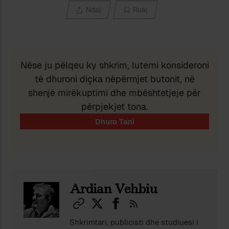
Ndaj
Ruaj
Nëse ju pëlqeu ky shkrim, lutemi konsideroni
të dhuroni diçka nëpërmjet butonit, në
shenjë mirëkuptimi dhe mbështetjeje për
përpjekjet tona.
Ardian Vehbiu
Shkrimtari, publicisti dhe studiuesi i