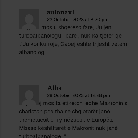
aulonavl
23 October 2023 at 8:20 pm
Z.Agron, mos u shqeteso fare, Ju jeni
turboalbanologu i pare , nuk ka tjeter qe
t’Ju konkurroje, Cabej eshte thjesht vetem
albanolog….
Alba
28 October 2023 at 12:28 pm
Shpresoj mos ta etiketoni edhe Makronin si
sharlatan pse tha se shqiptarët janë
themeluesit e frymëzuesit e Europës.
Mbase këshilltarët e Makronit nuk janë
turboalbanologë…”