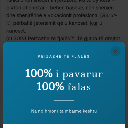
piktori dhe ustai – bëhen bashkë, nën shenjën
dhe shenjtërinë e vokacionit profesional (
Beruf
-
it), përballë jetërsimit që u kanoset,
kur
u
kanoset.
(c) 2023 Peizazhe të fjalës™. Të gjitha të drejtat
të rezervuara.
×
PEIZAZHE TË FJALËS
100%
i pavarur
100%
falas
[1]
Këtu e më poshtë jam mbështetur te zëri
Beruf
, në
Dictionary of Untranslatables: A
Philosophical Lexicon
, të hartuar nga Philippe
Büttgen, Princeton University Press 2014.
Na ndihmoni ta mbajmë kështu
Ndaje: