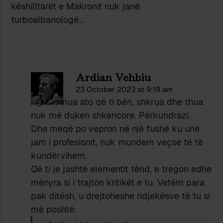
këshilltarët e Makronit nuk janë
turboalbanologë…
Ardian Vehbiu
23 October 2023 at 9:18 am
Agron, mua ato që ti bën, shkrua dhe thua
nuk më duken shkencore. Përkundrazi.
Dhe meqë po vepron në një fushë ku unë
jam i profesionit, nuk mundem veçse të të
kundërvihem.
Që ti je jashtë elementit tënd, e tregon edhe
mënyra si i trajton kritikët e tu. Vetëm para
pak ditësh, u drejtoheshe ndjekësve të tu si
më poshtë: