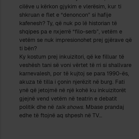
cilëve u kërkon gjykim e vlerësim, kur ti
shkruan e flet e “denoncon” si hafije
kafenesh? Ty, që nuk po lë historian të
shqipes pa e nxjerrë “filo-serb”, vetëm e
vetëm se nuk impresionohet prej gjërave që
ti bën?
Ky kostum prej inkuizitori, që ke filluar të
veshësh tani së voni vërtet të rri si shallvare
karnevalesh, por të kujtoj se para 1990-ës,
akuza të tilla i çonin njerëzit në burg. Fati
ynë që jetojmë në një kohë ku inkuizitorët
gjejnë vend vetëm në teatrin e debatit
politik dhe në
talk shows
. Mbase prandaj
edhe të ftojnë aq shpesh në TV…