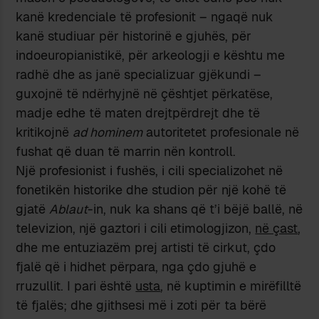
kanë kredenciale të profesionit – ngaqë nuk
kanë studiuar për historinë e gjuhës, për
indoeuropianistikë, për arkeologji e kështu me
radhë dhe as janë specializuar gjëkundi –
guxojnë të ndërhyjnë në çështjet përkatëse,
madje edhe të maten drejtpërdrejt dhe të
kritikojnë
ad hominem
autoritetet profesionale në
fushat që duan të marrin nën kontroll.
Një profesionist i fushës, i cili specializohet në
fonetikën historike dhe studion për një kohë të
gjatë
Ablaut
-in, nuk ka shans që t’i bëjë ballë, në
televizion, një gaztori i cili etimologjizon,
në çast
,
dhe me entuziazëm prej artisti të cirkut, çdo
fjalë që i hidhet përpara, nga çdo gjuhë e
rruzullit. I pari është
usta
, në kuptimin e mirëfilltë
të fjalës; dhe gjithsesi më i zoti për ta bërë