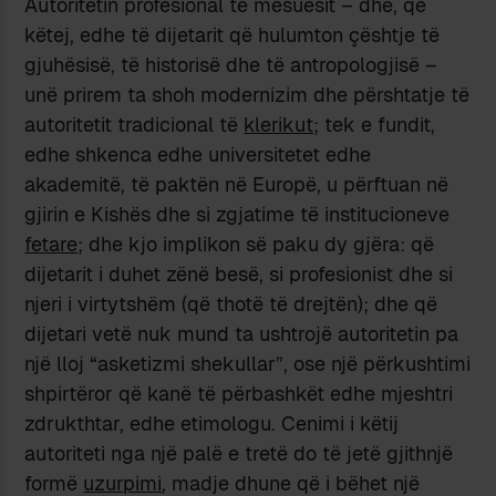
Autoritetin profesional të mësuesit – dhe, që
këtej, edhe të dijetarit që hulumton çështje të
gjuhësisë, të historisë dhe të antropologjisë –
unë prirem ta shoh modernizim dhe përshtatje të
autoritetit tradicional të
klerikut
; tek e fundit,
edhe shkenca edhe universitetet edhe
akademitë, të paktën në Europë, u përftuan në
gjirin e Kishës dhe si zgjatime të institucioneve
fetare
; dhe kjo implikon së paku dy gjëra: që
dijetarit i duhet zënë besë, si profesionist dhe si
njeri i virtytshëm (që thotë të drejtën); dhe që
dijetari vetë nuk mund ta ushtrojë autoritetin pa
një lloj “asketizmi shekullar”, ose një përkushtimi
shpirtëror që kanë të përbashkët edhe mjeshtri
zdrukthtar, edhe etimologu. Cenimi i këtij
autoriteti nga një palë e tretë do të jetë gjithnjë
formë
uzurpimi
, madje dhune që i bëhet një