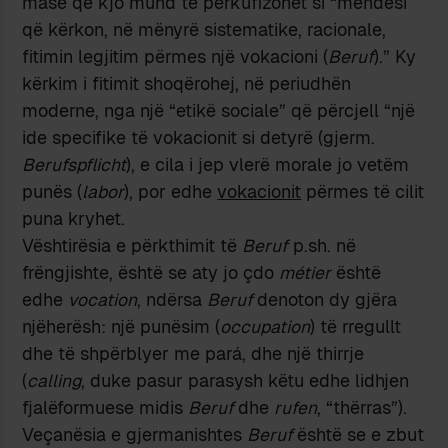
masë që kjo mund të përkufizohet si “mendësi
që kërkon, në mënyrë sistematike, racionale,
fitimin legjitim përmes një vokacioni (
Beruf
).” Ky
kërkim i fitimit shoqërohej, në periudhën
moderne, nga një “etikë sociale” që përcjell “një
ide specifike të vokacionit si detyrë (gjerm.
Berufspflicht
), e cila i jep vlerë morale jo vetëm
punës (
labor
), por edhe
vokacionit
përmes të cilit
puna kryhet.
Vështirësia e përkthimit të
Beruf
p.sh. në
frëngjishte, është se aty jo çdo
métier
është
edhe
vocation
, ndërsa
Beruf
denoton dy gjëra
njëherësh: një punësim (
occupation
) të rregullt
dhe të shpërblyer me pará, dhe një thirrje
(
calling
, duke pasur parasysh këtu edhe lidhjen
fjalëformuese midis
Beruf
dhe
rufen
, “thërras”).
Veçanësia e gjermanishtes
Beruf
është se e zbut