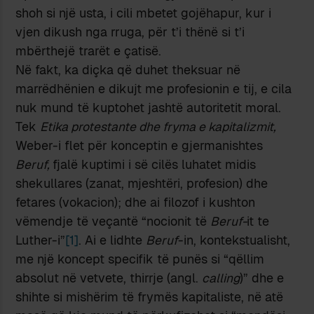
shoh si një usta, i cili mbetet gojëhapur, kur i
vjen dikush nga rruga, për t’i thënë si t’i
mbërthejë trarët e çatisë.
Në fakt, ka diçka që duhet theksuar në
marrëdhënien e dikujt me profesionin e tij, e cila
nuk mund të kuptohet jashtë autoritetit moral.
Tek
Etika protestante dhe fryma e kapitalizmit,
Weber-i flet për konceptin e gjermanishtes
Beruf,
fjalë kuptimi i së cilës luhatet midis
shekullares (zanat, mjeshtëri, profesion) dhe
fetares (vokacion); dhe ai filozof i kushton
vëmendje të veçantë “nocionit të
Beruf-
it te
Luther-i”
[1]
. Ai e lidhte
Beruf
-in, kontekstualisht,
me një koncept specifik të punës si “qëllim
absolut në vetvete, thirrje (angl.
calling
)” dhe e
shihte si mishërim të frymës kapitaliste, në atë