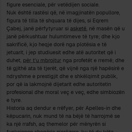
figure esenciale, për vetëdijen sociale.
Nuk është rastësi që, në imagjinatën popullore,
figura të tilla të shquara të dijes, si Eqrem
Çabej, janë përfytyruar si
asketë
, në masën që u
janë përkushtuar hulumtimeve të tyre; dhe kjo
sakrificë, kjo heqje dorë nga plotësia e të
jetuarit, i jep studiuesit edhe atë autoritet që i
duhet,
për t’u mbrojtur
nga profetët e rremë; dhe
të gjithë ata të tjerët, që vijnë nga një hapësirë e
ndryshme e prestigjit dhe e shkëlqimit publik,
por që ia lakmojnë dijetarit edhe autoritetin
profesional dhe moral veç e veç, edhe simbiozën
e tyre.
Historia aq dendur e rrëfyer, për Apelles-in dhe
këpucarin, nuk mund të na bëjë të harrojmë se
ka një rrafsh, aq themelor për mënyrën si
funksionon shoqëria njerëzore, ku të dy këta –