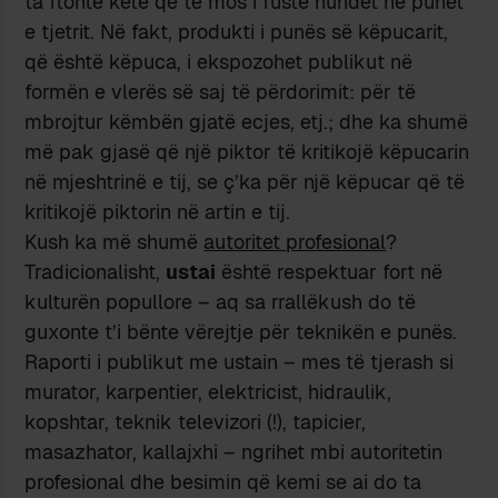
ta ftonte këtë që të mos i fuste hundët në punët
e tjetrit. Në fakt, produkti i punës së këpucarit,
që është këpuca, i ekspozohet publikut në
formën e vlerës së saj të përdorimit: për të
mbrojtur këmbën gjatë ecjes, etj.; dhe ka shumë
më pak gjasë që një piktor të kritikojë këpucarin
në mjeshtrinë e tij, se ç’ka për një këpucar që të
kritikojë piktorin në artin e tij.
Kush ka më shumë
autoritet profesional
?
Tradicionalisht,
ustai
është respektuar fort në
kulturën popullore – aq sa rrallëkush do të
guxonte t’i bënte vërejtje për teknikën e punës.
Raporti i publikut me ustain – mes të tjerash si
murator, karpentier, elektricist, hidraulik,
kopshtar, teknik televizori (!), tapicier,
masazhator, kallajxhi – ngrihet mbi autoritetin
profesional dhe besimin që kemi se ai do ta