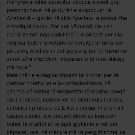
mënyrën si ishte paraqitur këpuca e njërit prej
personazheve, në pikturën e ekspozuar të
Apelles-it – gabim të cilin Apelles-i e pranoi dhe
e korrigjoi sakaq. Por kur këpucari, që kish
marrë zemër nga gatishmëria e piktorit për t’ia
dëgjuar fjalën, u kuturis në vërejtje të tjera për
pikturën, Apelles-i i doli përpara, për t’i thënë
ne
sutor ultra crepidam
, “këpucari le të mos shkojë
më tutje.”
Këtë thënie e dëgjon shpesh të citohet për të
qortuar ndërhyrjet e jo-profesionistëve, në
çështje që kërkojnë ekspertizë të madhe; meqë
ajo i apelohet, nëpërmjet një shembulli narrativ,
autoritetit profesional. E konsideruar mishërim i
qasjes elitiste, ajo përcjell idenë se këpucari
duhet të mjaftohet të japë gjykimin e vet për
këpucët; ose, në mënyrë më të përgjithshme, se