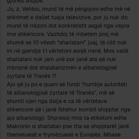
gjuhës shqipe.
Ju, z. Vehbiu, mund të më përgojoni edhe më në
shkrimet e daljet tuaja televizive, por ju nuk do
mund të rrëzoni dot konkretisht asgjë nga vepra
ime shkencore. Vazhdoj të mbetem prej më
shumë se 10 vitesh “sharlatani” juaj, të cilit nuk
ini në gjendje t’i vërtetoni asnjë rrenë. Mos vallë
sharlatani nuk jam unë por janë ata që nuk
mbrojnë dot shalatanizmën e albanologjisë
zyrtare të Tranës ?!
Ajo që ju po e quani së fundi “humbje autoriteti
të albanologjisë zyrtare të Tiranës”, më së
shumti vjen nga dalja e ca të vërtetave
shkencore që i janë fshehur kombit shqiptar nga
ajo albanologji. Shpresoj mos ta etiketoni edhe
Makronin si sharlatan pse tha se shqiptarët janë
themeluesit e frymëzuesit e Europës. Mbase