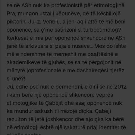
se në ASh nuk ka profesionistë për etimologjinë.
Pra, mungon ustai i këpucëve, që të këshillojë
piktorin. Ju, z. Vehbiu, a jeni aq i aftë të më bëni
oponencë, sa ç’më satirizoni si turboetimolog?
Kërkesat e mia për oponencë shkencore në ASh
janë të arkivuara si paja e nuseve… Mos do ishte
më e ndershme të merreshit me paaftësinë e
akademikëve të gjuhës, se sa të përgojonit në
mënyrë joprofesionale e me dashakeqësi njerëz
si unë?!
Ju, edhe pse nuk e përmendni, e dini se në 2012
i kam bërë një oponencë shkencore veprës
etimologjike të Çabejit dhe asaj oponence nuk
ka mundur askush t’i rrëzojë diçka. Çabeji
rezulton të jetë joshkencor dhe ajo çka ka bërë
në etimologji është një sakaturë ndaj identitet të