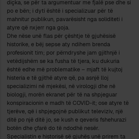
diçka, se për ta argumentuar me fjalë pse dhe si
po e bën; i dyti është i specializuar për të
mahnitur publikun, pavarësisht nga soliditeti i
atyre që nxjerr nga goja.
Dhe nëse unë flas për çështje të gjuhësisë
historike, e bëj sepse aty ndihem brenda
profesionit tim; por përndryshe jam gjithnjë i
vetëdijshëm se ka fusha të tjera, ku dukuria
është edhe më problematike – mjaft të kujtoj
histeria e të gjithë atyre që, pa asnjë lloj
specializimi në mjekësi, në virologji dhe në
biologji, morën ekranet për të na shpjeguar
konspiracionin e madh të COVID-it; ose atyre të
tjerëve, që i shpjegojnë publikut televiziv, një
ditë po një ditë jo, se kush e qeveris fshehurazi
botën dhe çfarë do të ndodhë nesër.
Specialistin e historisë së gjuhës unë prirem ta