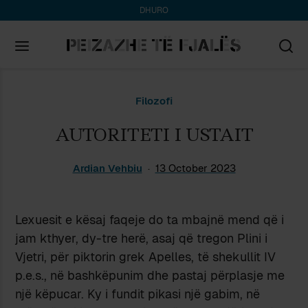
DHURO
Search
Filozofi
for:
AUTORITETI I USTAIT
Ardian Vehbiu
13 October 2023
Lexuesit e kësaj faqeje do ta mbajnë mend që i
jam kthyer, dy-tre herë, asaj që tregon Plini i
Vjetri, për piktorin grek Apelles, të shekullit IV
p.e.s., në bashkëpunim dhe pastaj përplasje me
një këpucar. Ky i fundit pikasi një gabim, në