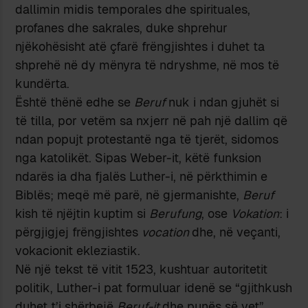
dallimin midis temporales dhe spirituales,
profanes dhe sakrales, duke shprehur
njëkohësisht atë çfarë frëngjishtes i duhet ta
shprehë në dy mënyra të ndryshme, në mos të
kundërta.
Është thënë edhe se
Beruf
nuk i ndan gjuhët si
të tilla, por vetëm sa nxjerr në pah një dallim që
ndan popujt protestantë nga të tjerët, sidomos
nga katolikët. Sipas Weber-it, këtë funksion
ndarës ia dha fjalës Luther-i, në përkthimin e
Biblës; meqë më parë, në gjermanishte,
Beruf
kish të njëjtin kuptim si
Berufung
, ose
Vokation
: i
përgjigjej frëngjishtes
vocation
dhe, në veçanti,
vokacionit ekleziastik.
Në një tekst të vitit 1523, kushtuar autoritetit
politik, Luther-i pat formuluar idenë se “gjithkush
duhet t’i shërbejë
Beruf-it
dhe punës së vet”,