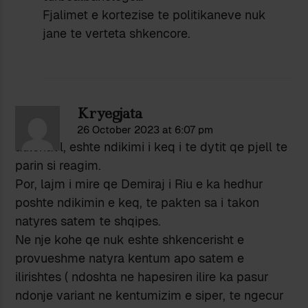
Fjalimet e kortezise te politikaneve nuk
jane te verteta shkencore.
Kryegjata
26 October 2023 at 6:07 pm
aulonavl, eshte ndikimi i keq i te dytit qe pjell te
parin si reagim.
Por, lajm i mire qe Demiraj i Riu e ka hedhur
poshte ndikimin e keq, te pakten sa i takon
natyres satem te shqipes.
Ne nje kohe qe nuk eshte shkencerisht e
provueshme natyra kentum apo satem e
ilirishtes ( ndoshta ne hapesiren ilire ka pasur
ndonje variant ne kentumizim e siper, te ngecur