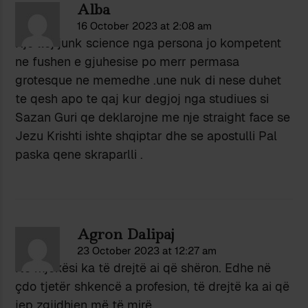
Alba
16 October 2023 at 2:08 am
Kjo lloj junk science nga persona jo kompetent
ne fushen e gjuhesise po merr permasa
grotesque ne memedhe .une nuk di nese duhet
te qesh apo te qaj kur degjoj nga studiues si
Sazan Guri qe deklarojne me nje straight face se
Jezu Krishti ishte shqiptar dhe se apostulli Pal
paska qene skraparlli .
Agron Dalipaj
23 October 2023 at 12:27 am
Në mjekësi ka të drejtë ai që shëron. Edhe në
çdo tjetër shkencë a profesion, të drejtë ka ai që
jep zgjidhjen më të mirë.