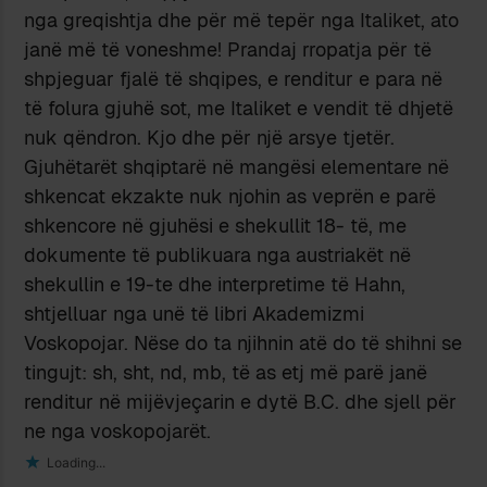
nga greqishtja dhe për më tepër nga Italiket, ato
janë më të voneshme! Prandaj rropatja për të
shpjeguar fjalë të shqipes, e renditur e para në
të folura gjuhë sot, me Italiket e vendit të dhjetë
nuk qëndron. Kjo dhe për një arsye tjetër.
Gjuhëtarët shqiptarë në mangësi elementare në
shkencat ekzakte nuk njohin as veprën e parë
shkencore në gjuhësi e shekullit 18- të, me
dokumente të publikuara nga austriakët në
shekullin e 19-te dhe interpretime të Hahn,
shtjelluar nga unë të libri Akademizmi
Voskopojar. Nëse do ta njihnin atë do të shihni se
tingujt: sh, sht, nd, mb, të as etj më parë janë
renditur në mijëvjeçarin e dytë B.C. dhe sjell për
ne nga voskopojarët.
Loading...