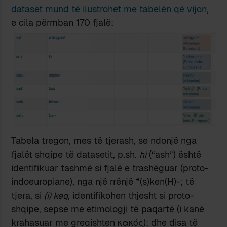
dataset mund të ilustrohet me tabelën që vijon
,
e cila përmban 170 fjalë:
Tabela tregon, mes të tjerash, se ndonjë nga
fjalët shqipe të datasetit, p.sh.
hi
(“ash”) është
identifikuar tashmë si fjalë e trashëguar (proto-
indoeuropiane), nga një rrënjë *(s)ken(H)-; të
tjera, si
(i) keq
, identifikohen thjesht si proto-
shqipe, sepse me etimologji të paqartë (i kanë
krahasuar me greqishten κακός); dhe disa të