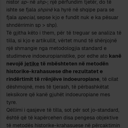
nistor
sp-
në
shp-
; një përfundim tjetër, do të
ishte se fjala
shpinë
ka hyrë në shqipe para se
fjala
special,
sepse kjo e fundit nuk e ka pësuar
shndërrimin sp > shp).
Të gjitha këto i them, për të treguar se analiza të
tilla, si kjo e artikullit, vërtet mund të shënjojnë
një shmangie nga metodologjia standard e
studimeve indoeuropianistike, por edhe ato
kanë
nevojë
jetike
të mbështeten në metodën
historike-krahasuese dhe rezultatet e
rindërtimit të rrënjëve indoeuropiane
, të cilat
dëshmojnë, mes të tjerash, të përbashkëtat
leksikore që kanë gjuhët indoeuropiane mes
tyre.
Qëllimi i qasjeve të tilla, sot për sot jo-standard,
është që të kapërcehen disa pengesa objektive
të metodës historike-krahasuese në përcaktimin