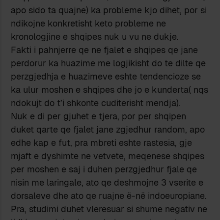
apo sido ta quajne) ka probleme kjo dihet, por si
ndikojne konkretisht keto probleme ne
kronologjine e shqipes nuk u vu ne dukje.
Fakti i pahnjerre qe ne fjalet e shqipes qe jane
perdorur ka huazime me logjikisht do te dilte qe
perzgjedhja e huazimeve eshte tendencioze se
ka ulur moshen e shqipes dhe jo e kunderta( nqs
ndokujt do t’i shkonte cuditerisht mendja).
Nuk e di per gjuhet e tjera, por per shqipen
duket qarte qe fjalet jane zgjedhur random, apo
edhe kap e fut, pra mbreti eshte rastesia, gje
mjaft e dyshimte ne vetvete, meqenese shqipes
per moshen e saj i duhen perzgjedhur fjale qe
nisin me laringale, ato qe deshmojne 3 vserite e
dorsaleve dhe ato qe ruajne ë-në indoeuropiane.
Pra, studimi duhet vleresuar si shume negativ ne