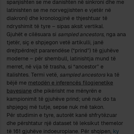
spanjishten se me danishten në sinkroni dhe me
latinishten se me norvegjishten e vjetër në
diakroni) dhe kronologjinë e thjeshtuar të
ndryshimit të tyre – sipas aksit vertikal.
Gjuhët e cilësuara si
sampled ancestors
, nga ana
tjetër, siç e shpjegon vetë artikulli, janë
drejtpërdrejt pararendëse (“prind”) të gjuhëve
moderne – për shembull, latinishtja mund të
merret, në vija të trasha, si “ancestor” e
italishtes. Termi vetë,
sampled ancestors
ka të
bëjë me
metodën e inferencës filogjenetike
bayesiane
dhe pikërisht me mënyrën e
kampionimit të gjuhëve prind; unë nuk do ta
shpjegoj më tutje, sepse nuk më takon.
Për studimin e tyre, autorët kanë shfrytëzuar
dhe përshtatur një dataset të leksikut themelor
të 161 gjuhëve indoeuropiane. Për shqipen,
ky