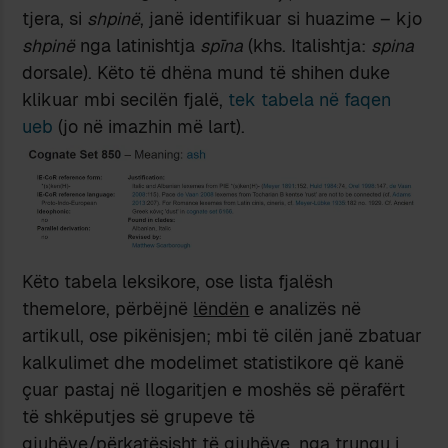
tjera, si
shpinë
, janë identifikuar si huazime – kjo
shpinë
nga latinishtja
spīna
(khs. Italishtja:
spina
dorsale). Këto të dhëna mund të shihen duke
klikuar mbi secilën fjalë,
tek tabela në faqen
ueb
(jo në imazhin më lart).
Këto tabela leksikore, ose lista fjalësh
themelore, përbëjnë
lëndën
e analizës në
artikull, ose pikënisjen; mbi të cilën janë zbatuar
kalkulimet dhe modelimet statistikore që kanë
çuar pastaj në llogaritjen e moshës së përafërt
të shkëputjes së grupeve të
gjuhëve/përkatësisht të gjuhëve, nga trungu i