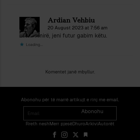
Ardian Vehbiu
20 August 2023 at 7:56 am
Zotëri i mirë, jeni futur gabim këtu.
Loading...
Komentet janë mbyllur.
Abonohu për të marrë artikujt e rinj me email.
Email
Abonohu
Rreth nesh
Merr pjes​​ë​
Dhuro
Arkivi
Autorët