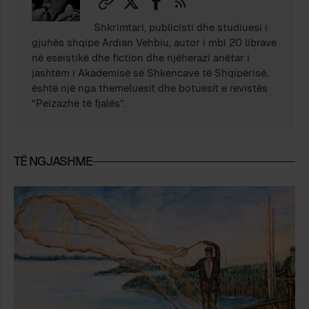
Shkrimtari, publicisti dhe studiuesi i
gjuhës shqipe Ardian Vehbiu, autor i mbi 20 librave
në eseistikë dhe fiction dhe njëherazi anëtar i
jashtëm i Akademisë së Shkencave të Shqipërisë,
është një nga themeluesit dhe botuesit e revistës
“Peizazhe të fjalës”.
TË NGJASHME