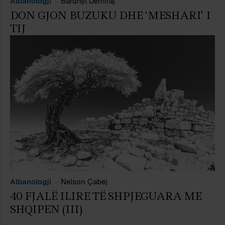
Albanologji
Bardhyl Demiraj
DON GJON BUZUKU DHE ‘MESHARI’ I
TIJ
Albanologji
Nelson Çabej
40 FJALË ILIRE TË SHPJEGUARA ME
SHQIPEN (III)