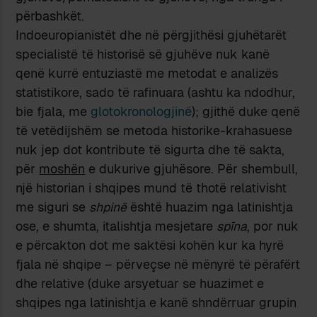
përbashkët.
Indoeuropianistët dhe në përgjithësi gjuhëtarët
specialistë të historisë së gjuhëve nuk kanë
qenë kurrë entuziastë me metodat e analizës
statistikore, sado të rafinuara (ashtu ka ndodhur,
bie fjala, me
glotokronologjinë
); gjithë duke qenë
të vetëdijshëm se metoda historike-krahasuese
nuk jep dot kontribute të sigurta dhe të sakta,
për
moshën
e dukurive gjuhësore. Për shembull,
një historian i shqipes mund të thotë relativisht
me siguri se
shpinë
është huazim nga latinishtja
ose, e shumta, italishtja mesjetare
spīna
, por nuk
e përcakton dot me saktësi kohën kur ka hyrë
fjala në shqipe – përveçse në mënyrë të përafërt
dhe relative (duke arsyetuar se huazimet e
shqipes nga latinishtja e kanë shndërruar grupin