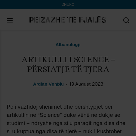
DHURO
Search
Albanologji
for:
ARTIKULLI I SCIENCE –
PËRSIATJE TË TJERA
Ardian Vehbiu
19 August 2023
Po i vazhdoj shënimet dhe përshtypjet për
artikullin në “Science” duke vënë në dukje se
studimi – ndryshe nga si u paraqit nga disa dhe
si u kuptua nga disa të tjerë – nuk i kushtohet