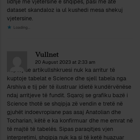
lidhje me vjetersine e shqipes, pasi me ate
dataset skandaloz ia ul kushedi mesa shekuj
vjetersine.
Loading...
Vullnet
20 August 2023 at 2:33 am
Kuptoj se artikullshkruesi nuk ka arritur të
kuptoje tabelat e Science dhe sjell tabela nga
Arshiva e tij për të ilustruar idietë kundërvënëse
ndaj arritjeve të fundit. Sqaroj se grafiku bazë i
Science thotë se shqipja zë vendin e tretë në
gjuhët indoevropiane pas asaj Anatolian dhe
Tocharian, këtë e ka konfirmuar dhe me emrat në
të majtë të tabelës. Sipas paraqitjes vjen
interpretimi, shqipja nuk ka si të ketë huazuar