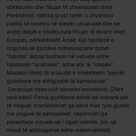
shkëputën dhe filluan të zhvendosen drejt
Perëndimit, ndërsa grupi tjetër u zhvendos
pastaj së bashku në stepën ukrainase dhe që
andej degët e shkëputura filluan të lëvizin drejt
Europës, përkatësisht Azisë. Kjo hipotezë e
origjinës së gjuhëve indoeuropiane quhet
“hibride” sepse bashkon në vetvete edhe
hipotezën “anatolike”, edhe atë të “stepës”.
Modelin hibrid të artikullit e mbështetin “pemët
gjuhësore me stërgjyshë të kampionuar”
(
language trees with sampled ancestors
). Çfarë
janë këto? Pema gjuhësore është një mënyrë për
të treguar marrëdhëniet që kanë mes tyre gjuhët
me origjinë të përbashkët, nëpërmjet një
paraqitjeje vizuale që i ngjan pemës, por që
mund të abstragohet edhe matematikisht