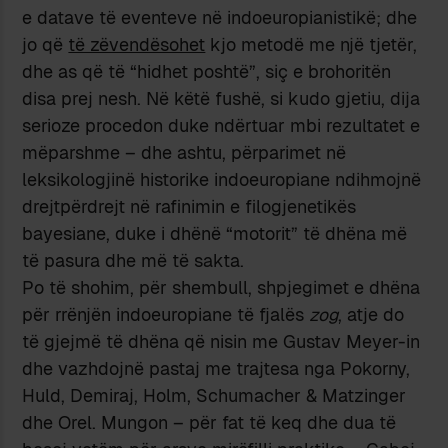
e datave të eventeve në indoeuropianistikë; dhe
jo që
të zëvendësohet
kjo metodë me një tjetër,
dhe as që të “hidhet poshtë”, siç e brohoritën
disa prej nesh. Në këtë fushë, si kudo gjetiu, dija
serioze procedon duke ndërtuar mbi rezultatet e
mëparshme – dhe ashtu, përparimet në
leksikologjinë historike indoeuropiane ndihmojnë
drejtpërdrejt në rafinimin e filogjenetikës
bayesiane, duke i dhënë “motorit” të dhëna më
të pasura dhe më të sakta.
Po të shohim, për shembull, shpjegimet e dhëna
për rrënjën indoeuropiane të fjalës
zog
, atje do
të gjejmë të dhëna që nisin me Gustav Meyer-in
dhe vazhdojnë pastaj me trajtesa nga Pokorny,
Huld, Demiraj, Holm, Schumacher & Matzinger
dhe Orel. Mungon – për fat të keq dhe dua të