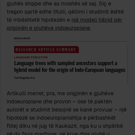
gjuhës shqipe dhe as moshës së saj. Siç e
tregon qartë edhe titulli, qëllimi i studimit është
të mbështetë hipotezën e
një modeli hibrid për
origjinën e gjuhëve indoeuropiane
.
Artikulli merret, pra, me origjinën e gjuhëve
indoeuropiane dhe provon – ose të paktën
autorët e studimit besojnë se kanë provuar – një
hipotezë se indoeuropianishtja e përbashkët
flitej diku në jug të Kaukazit, nga ku u shpërbë
në dy faza madhore: në krye disa gjuhë u