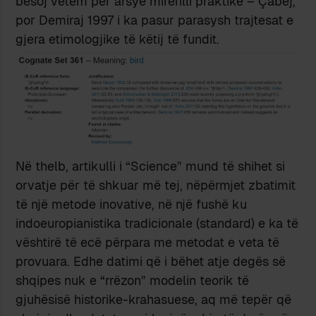
besoj vetëm për arsye mirëfilli praktike – Çabej,
por Demiraj 1997 i ka pasur parasysh trajtesat e
gjera etimologjike të këtij të fundit.
Në thelb, artikulli i “Science” mund të shihet si
orvatje për të shkuar më tej, nëpërmjet zbatimit
të një metode inovative, në një fushë ku
indoeuropianistika tradicionale (standard) e ka të
vështirë të ecë përpara me metodat e veta të
provuara. Edhe datimi që i bëhet atje degës së
shqipes nuk e “rrëzon” modelin teorik të
gjuhësisë historike-krahasuese, aq më tepër që