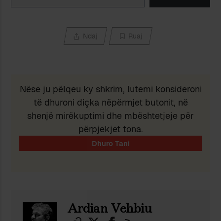
Ndaj
Ruaj
Nëse ju pëlqeu ky shkrim, lutemi konsideroni
të dhuroni diçka nëpërmjet butonit, në
shenjë mirëkuptimi dhe mbështetjeje për
përpjekjet tona.
Ardian Vehbiu