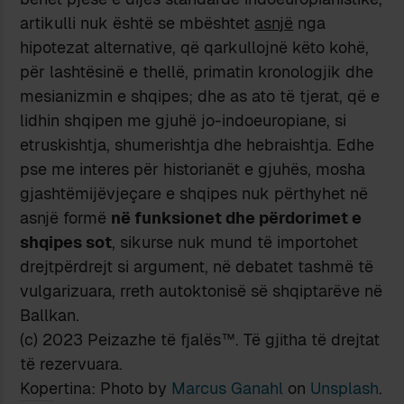
artikulli nuk është se mbështet
asnjë
nga
hipotezat alternative, që qarkullojnë këto kohë,
për lashtësinë e thellë, primatin kronologjik dhe
mesianizmin e shqipes; dhe as ato të tjerat, që e
lidhin shqipen me gjuhë jo-indoeuropiane, si
etruskishtja, shumerishtja dhe hebraishtja. Edhe
pse me interes për historianët e gjuhës, mosha
gjashtëmijëvjeçare e shqipes nuk përthyhet në
asnjë formë
në funksionet dhe përdorimet e
shqipes sot
, sikurse nuk mund të importohet
drejtpërdrejt si argument, në debatet tashmë të
vulgarizuara, rreth autoktonisë së shqiptarëve në
Ballkan.
(c) 2023 Peizazhe të fjalës™. Të gjitha të drejtat
të rezervuara.
Kopertina: Photo by
Marcus Ganahl
on
Unsplash
.