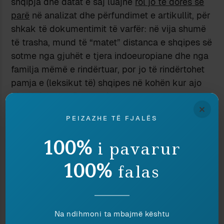
shqipja dhe datat e saj luajnë
rol jo të dorës së
parë
në analizat dhe përfundimet e artikullit, për
shkak të dokumentimit të varfër: në vija shumë
të trasha, mund të “matet” distanca e shqipes së
sotme nga gjuhët e tjera indoeuropiane dhe nga
familja mëmë e rindërtuar, por jo të rindërtohet
pamja e (leksikut të) shqipes në kohën kur ajo
gjendej ende në Anatoli.
×
Një nga arsyet themelore, që i bën
PEIZAZHE TË FJALËS
indoeuropianistët “klasikë” të ndihen skeptikë
ndaj metodave si kjo e përdorur në artikullin e
100%
i pavarur
“Science” ka të bëjë me natyrën e datasetit: për
komparatistët, veçoritë fonologjike dhe
100%
falas
gramatikore të gjuhëve janë
më thelbësore dhe
të qëndrueshme
se leksiku; dy gjuhë që e
formojnë rasën dhanore njëjës me të njëjtën
Na ndihmoni ta mbajmë kështu
mbaresë, ka më shumë gjasë të jenë të afërta