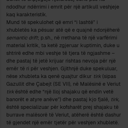
ndodhur ndërrimi i emrit për një artikull veshjeje
kaq karakteristik.
Mund të spekulohet që emri “i lashtë” i
xhubletës ka pësuar atë që e quajnë ndonjëherë
semantic drift
; p.sh., në rrethana të një varfërimi
material kritik, ta ketë zgjeruar kuptimin, duke u
shtrirë edhe mbi veshje të tjera të ngjashme –
dhe pastaj të jetë krijuar rishtas nevoja për një
emër të ri për veshjen. Gjithnjë duke spekuluar,
nëse xhubleta ka qenë quajtur dikur
tirk
(sipas
Gazullit dhe Çabejt (SE VII), në Malësinë e Veriut
tirk
është edhe “një lloj shajaku që endin vetë
banorët e atyre anëve”) dhe pastaj kjo fjalë,
tirk,
është specializuar për kofsharët prej shajaku të
burrave malësorë të Veriut, atëherë është dashur
të gjendet një emër tjetër për veshjen xhubletë.