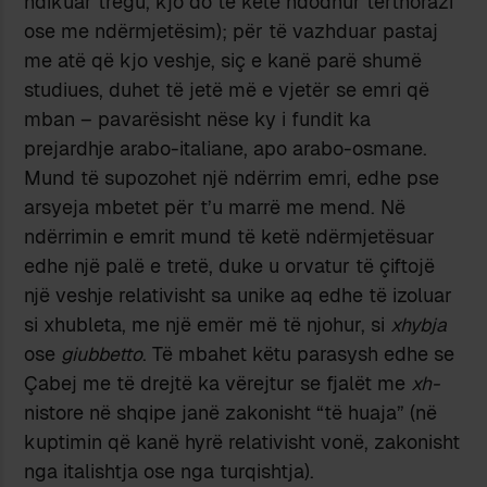
ndikuar tregu, kjo do të ketë ndodhur tërthorazi
ose me ndërmjetësim); për të vazhduar pastaj
me atë që kjo veshje, siç e kanë parë shumë
studiues, duhet të jetë më e vjetër se emri që
mban – pavarësisht nëse ky i fundit ka
prejardhje arabo-italiane, apo arabo-osmane.
Mund të supozohet një ndërrim emri, edhe pse
arsyeja mbetet për t’u marrë me mend. Në
ndërrimin e emrit mund të ketë ndërmjetësuar
edhe një palë e tretë, duke u orvatur të çiftojë
një veshje relativisht sa unike aq edhe të izoluar
si xhubleta, me një emër më të njohur, si
xhybja
ose
giubbetto
. Të mbahet këtu parasysh edhe se
Çabej me të drejtë ka vërejtur se fjalët me
xh-
nistore në shqipe janë zakonisht “të huaja” (në
kuptimin që kanë hyrë relativisht vonë, zakonisht
nga italishtja ose nga turqishtja).