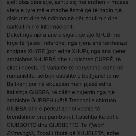
sjell disa përsiatje, ashtu siç më erdhën – mbase
vlera e tyre më e madhe është që të hapin një
diskutim dhe të ndihmojnë për zbulimin dhe
qarkullimin e informacionit.
Duket nga njëra anë e sigurt që ajo XHUB- në
krye të fjalës i referohet nga njëra anë tërthorazi
shqipes XHYBE (por edhe XHUP), nga ana tjetër
arabishtes XHUBBÁ dhe turqishtes CÜPPÉ, të
cilat i ndesh, në variante të ndryshme, edhe në
rumanishte, serbokroatishte e bullgarishte në
Ballkan; por në ekuacion merr pjesë edhe
italishtja GIUBBA, të cilën e nxjerrin nga një
arabishte ĞUBBEH (këtë Treccani e shkruan
GIUBBA dhe e përkufizon si veshje të
brendshme prej pambuku). Italishtja ka edhe
GIUBBOTTO dhe GIUBBETTO. Te
Fjalori
Etimologjik
, Topalli thotë që XHUBLETA, edhe