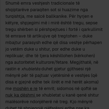
Shumë emra veshjesh tradicionale të
shqiptarëve paraqiten sot si huazime nga
turqishtja, me salcë ballkanike. Për hyrjen e
këtyre, shpjegimi më i mirë është tregu, sepse
tregu shërben si përshpejtues i fortë i qarkullimit
të emrave të artikujve që tregtohen – duke
mbajtur parasysh edhe që disa veshje përhapen
jo vetëm duke u shitur, por edhe duke u
replikuar; dhe të tjera këshillohen (kërkohen)
nga autoritetet kulturore/fetare. Megjithatë, në
rastin e
xhubletës
duhet gjetur gjithsesi një
mënyrë për të pajtuar vjetërsinë e veshjes (që
disa e gjejnë edhe tek ilirët e më herët akoma)
me
moshën e re
të emrit; sidomos në qoftë se
nuk ka dëshmi
se xhubletat u kanë qenë shitur
malësorëve ndonjëherë në treg. Kjo mënyrë
duhet të shpjegojë njëfarësoj edhe pse ka