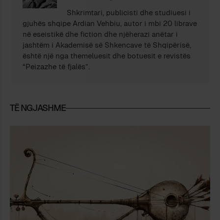
Shkrimtari, publicisti dhe studiuesi i
gjuhës shqipe Ardian Vehbiu, autor i mbi 20 librave
në eseistikë dhe fiction dhe njëherazi anëtar i
jashtëm i Akademisë së Shkencave të Shqipërisë,
është një nga themeluesit dhe botuesit e revistës
“Peizazhe të fjalës”.
TË NGJASHME