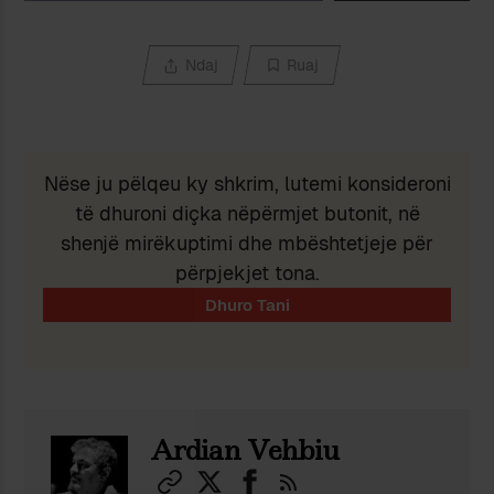
Ndaj
Ruaj
Nëse ju pëlqeu ky shkrim, lutemi konsideroni
të dhuroni diçka nëpërmjet butonit, në
shenjë mirëkuptimi dhe mbështetjeje për
përpjekjet tona.
Ardian Vehbiu