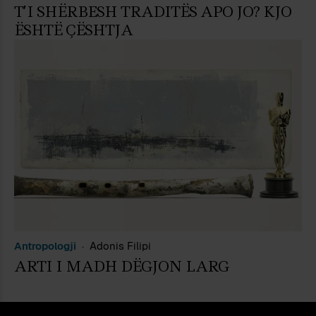
T’I SHËRBESH TRADITËS APO JO? KJO
ËSHTË ÇËSHTJA
Antropologji
Adonis Filipi
ARTI I MADH DËGJON LARG