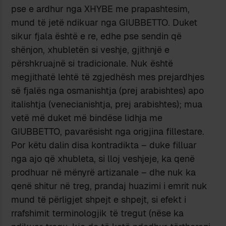
pse e ardhur nga XHYBE me prapashtesim,
mund të jetë ndikuar nga GIUBBETTO. Duket
sikur fjala është e re, edhe pse sendin që
shënjon, xhubletën si veshje, gjithnjë e
përshkruajnë si tradicionale. Nuk është
megjithatë lehtë të zgjedhësh mes prejardhjes
së fjalës nga osmanishtja (prej arabishtes) apo
italishtja (venecianishtja, prej arabishtes); mua
vetë më duket më bindëse lidhja me
GIUBBETTO, pavarësisht nga origjina fillestare.
Por këtu dalin disa kontradikta – duke filluar
nga ajo që xhubleta, si lloj veshjeje, ka qenë
prodhuar në mënyrë artizanale – dhe nuk ka
qenë shitur në treg, prandaj huazimi i emrit nuk
mund të përligjet shpejt e shpejt, si efekt i
rrafshimit terminologjik të tregut (nëse ka