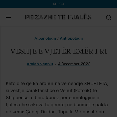
DHURO
Search
Albanologji
/
Antropologji
for:
VESHJE E VJETËR EMËR I RI
Ardian Vehbiu
4 December 2022
Këto ditë që ka ardhur në vëmendje XHUBLETA,
si veshje karakteristike e Veriut (katolik) të
Shqipërisë, u bëra kurioz për etimologjinë e
fjalës dhe shkova ta qëmtoj në burimet e pakta
që kemi: Çabej, Dizdari, Topalli. Më poshtë po