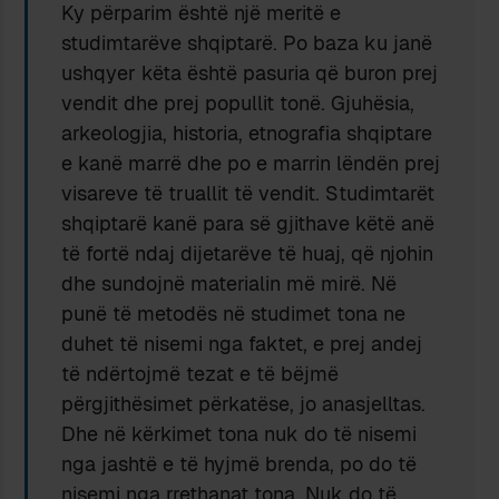
Ky përparim është një meritë e
studimtarëve shqiptarë. Po baza ku janë
ushqyer këta është pasuria që buron prej
vendit dhe prej popullit tonë. Gjuhësia,
arkeologjia, historia, etnografia shqiptare
e kanë marrë dhe po e marrin lëndën prej
visareve të truallit të vendit. Studimtarët
shqiptarë kanë para së gjithave këtë anë
të fortë ndaj dijetarëve të huaj, që njohin
dhe sundojnë materialin më mirë. Në
punë të metodës në studimet tona ne
duhet të nisemi nga faktet, e prej andej
të ndërtojmë tezat e të bëjmë
përgjithësimet përkatëse, jo anasjelltas.
Dhe në kërkimet tona nuk do të nisemi
nga jashtë e të hyjmë brenda, po do të
nisemi nga rrethanat tona. Nuk do të