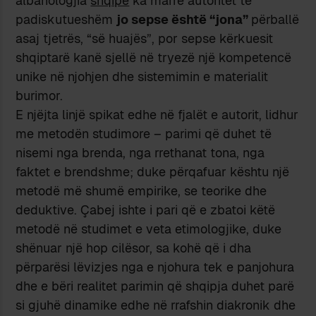
albanologjia
shqipe
ka marrë autoritet të
padiskutueshëm
jo sepse është “jona”
përballë
asaj tjetrës, “së huajës”, por sepse kërkuesit
shqiptarë kanë sjellë në tryezë një kompetencë
unike në njohjen dhe sistemimin e materialit
burimor.
E njëjta linjë spikat edhe në fjalët e autorit, lidhur
me metodën studimore – parimi që duhet të
nisemi nga brenda, nga rrethanat tona, nga
faktet e brendshme; duke përqafuar kështu një
metodë më shumë empirike, se teorike dhe
deduktive. Çabej ishte i pari që e zbatoi këtë
metodë në studimet e veta etimologjike, duke
shënuar një hop cilësor, sa kohë që i dha
përparësi lëvizjes nga e njohura tek e panjohura
dhe e bëri realitet parimin që shqipja duhet parë
si gjuhë dinamike edhe në rrafshin diakronik dhe