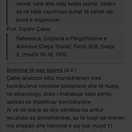
vendit tonë dhe ndaj botës jashtë. Vetëm
se në këtë veprimtari duhet të bëhet një
punë e organizuar.
Prof. Eqrem Çabej
Referenca: Drejtoria e Përgjithshme e
Arkivave (Dega Tiranë), Fondi 508, Dosja
2, Imazhi 16-18, 1976.
Shënime të pas-leximit
(A.V.)
Çabej analizon këtu marrëdhënien mes
kontributeve vendëse (shqiptare) dhe të huaja,
në albanologji, duke i krahasuar këto përtej
optikës së thjeshtuar kombëtariste.
Ai vë në dukje se dija vendëse ka arritur
rezultate aq domethënëse, sa të huajt që merren
me shqipen dhe historinë e saj nuk mund t’i