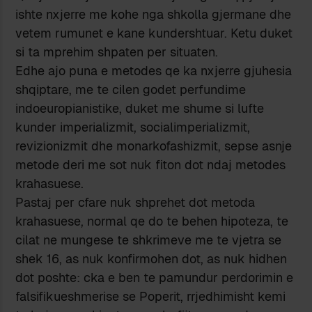
ishte nxjerre me kohe nga shkolla gjermane dhe
vetem rumunet e kane kundershtuar. Ketu duket
si ta mprehim shpaten per situaten.
Edhe ajo puna e metodes qe ka nxjerre gjuhesia
shqiptare, me te cilen godet perfundime
indoeuropianistike, duket me shume si lufte
kunder imperializmit, socialimperializmit,
revizionizmit dhe monarkofashizmit, sepse asnje
metode deri me sot nuk fiton dot ndaj metodes
krahasuese.
Pastaj per cfare nuk shprehet dot metoda
krahasuese, normal qe do te behen hipoteza, te
cilat ne mungese te shkrimeve me te vjetra se
shek 16, as nuk konfirmohen dot, as nuk hidhen
dot poshte: cka e ben te pamundur perdorimin e
falsifikueshmerise se Poperit, rrjedhimisht kemi