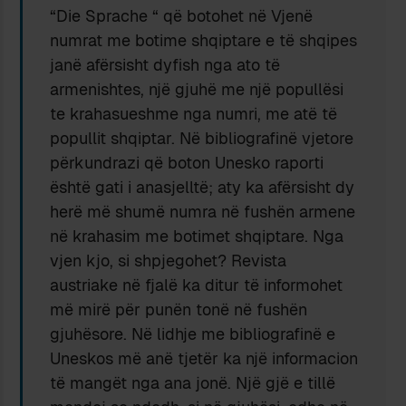
“Die Sprache “ që botohet në Vjenë
numrat me botime shqiptare e të shqipes
janë afërsisht dyfish nga ato të
armenishtes, një gjuhë me një popullësi
te krahasueshme nga numri, me atë të
popullit shqiptar. Në bibliografinë vjetore
përkundrazi që boton Unesko raporti
është gati i anasjelltë; aty ka afërsisht dy
herë më shumë numra në fushën armene
në krahasim me botimet shqiptare. Nga
vjen kjo, si shpjegohet? Revista
austriake në fjalë ka ditur të informohet
më mirë për punën tonë në fushën
gjuhësore. Në lidhje me bibliografinë e
Uneskos më anë tjetër ka një informacion
të mangët nga ana jonë. Një gjë e tillë