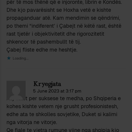
për të mos thënë që e injoronte, librin e Kondës.
Dhe kjo pavarësisht se Hoxha vetë e kishte
propaganduar atë. Kam mendimin se qëndrimi,
po themi “indiferent’ i Çabejt në këtë rast, është
rast tjetër i objektivitetit dhe rigorozitetit
shkencor të pashembullt të tij.
Çabej fliste edhe me heshtje.
Loading...
Kryegjata
5 June 2023 at 3:17 pm
Aty flitet per suksese te medha, po Shqiperia e
kohes kishte vetem nje grusht profesionistesh,
edhe ata te shkolles sovjetike, Duket si kalimi
nga vitorja ne vitorje.
Qe fjale te vjetra rumune vijne nga shqipja kjo