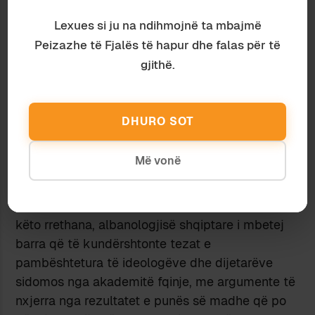
në debatet e mëdha lidhur me etnogjenezën dhe
Lexues si ju na ndihmojnë ta mbajmë
historinë e gjuhëve dhe të popujve në Ballkan,
Peizazhe të Fjalës të hapur dhe falas për të
atij i ish dashur të përplasej, më shumë se një
gjithë.
herë, me qëndrimet kombëtariste, në mos
haptazi shoviniste, të dijetarëve nga vende të
tjera, që minimizonin rolin e shqipes brenda
DHURO SOT
historisë së gjuhëve indo-europiane dhe të
lidhjes gjuhësore ballkanike, me synimin për t’i
Më vonë
treguar shqiptarët si “mysafirë të paftuar” në
Ballkan dhe në Europë, dhe për të provuar kinse
inferioritetin e tyre deri edhe racor. Pikërisht në
këto rrethana, albanologjisë shqiptare i mbetej
barra që të kundërshtonte tezat e
pambështetura të ideologëve dhe dijetarëve
sidomos nga akademitë fqinje, me argumente të
nxjerra nga rezultatet e punës së madhe që po