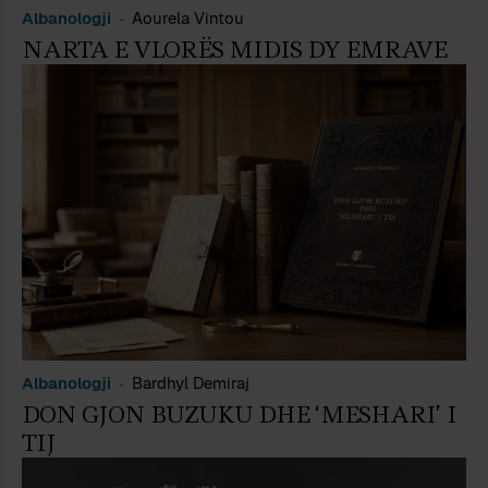
Albanologji
Aourela Vintou
NARTA E VLORËS MIDIS DY EMRAVE
Albanologji
Bardhyl Demiraj
DON GJON BUZUKU DHE ‘MESHARI’ I
TIJ