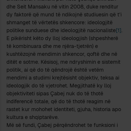
dhe Seit Mansaku në vitin 2008, duke renditur
dy faktorë që mund të ndikojnë studiuesin që t’i
shmanget të vërtetës shkencore: ideologjitë
politike sunduese dhe ideologjitë nacionaliste
[1]
.
E pikërisht këto dy lloj ideologjish (shpeshherë
të kombinuara dhe me njëra-tjetrën) e
kushtëzojnë mendimin shkencor, qoftë dhe në
ditët e sotme. Kësisoj, me ndryshimin e sistemit
politik, ai që do të qëndrojë është vetëm
mendimi a studimi krejtësisht objektiv, teksa ai
ideologjik do të vjetrohet. Megjithatë ky lloj
objektiviteti sipas Çabej nuk do të thotë
indiferencë totale, që do të thotë reagim në
rastet kur mohohet identiteti, gjuha, historia apo
kultura e shqiptarëve.
Më së fundi, Çabej përqëndrohet te funksioni i