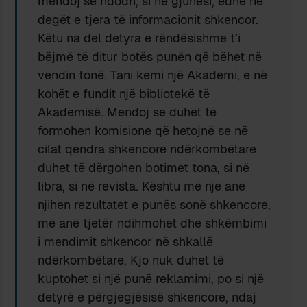
mendoj se ndodh, si në gjuhësi, edhe në
degët e tjera të informacionit shkencor.
Këtu na del detyra e rëndësishme t’i
bëjmë të ditur botës punën që bëhet në
vendin tonë. Tani kemi një Akademi, e në
kohët e fundit një bibliotekë të
Akademisë. Mendoj se duhet të
formohen komisione që hetojnë se në
cilat qendra shkencore ndërkombëtare
duhet të dërgohen botimet tona, si në
libra, si në revista. Kështu më një anë
njihen rezultatet e punës sonë shkencore,
më anë tjetër ndihmohet dhe shkëmbimi
i mendimit shkencor në shkallë
ndërkombëtare. Kjo nuk duhet të
kuptohet si një punë reklamimi, po si një
detyrë e përgjegjësisë shkencore, ndaj