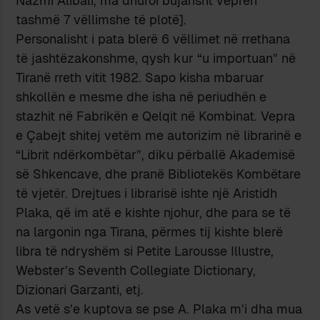
Nazmi Alibali, ma dhuroi bujarisht veprën
tashmë 7 vëllimshe të plotë].
Personalisht i pata blerë 6 vëllimet në rrethana
të jashtëzakonshme, qysh kur “u importuan” në
Tiranë rreth vitit 1982. Sapo kisha mbaruar
shkollën e mesme dhe isha në periudhën e
stazhit në Fabrikën e Qelqit në Kombinat. Vepra
e Çabejt shitej vetëm me autorizim në librarinë e
“Librit ndërkombëtar”, diku përballë Akademisë
së Shkencave, dhe pranë Bibliotekës Kombëtare
të vjetër. Drejtues i librarisë ishte një Aristidh
Plaka, që im atë e kishte njohur, dhe para se të
na largonin nga Tirana, përmes tij kishte blerë
libra të ndryshëm si Petite Larousse Illustre,
Webster’s Seventh Collegiate Dictionary,
Dizionari Garzanti, etj.
As vetë s’e kuptova se pse A. Plaka m’i dha mua