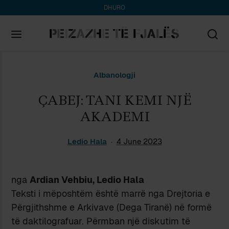
DHURO
Search
Albanologji
for:
ÇABEJ: TANI KEMI NJË
AKADEMI
Ledio Hala
4 June 2023
nga
Ardian Vehbiu, Ledio Hala
Teksti i mëposhtëm është marrë nga Drejtoria e
Përgjithshme e Arkivave (Dega Tiranë) në formë
të daktilografuar. Përmban një diskutim të