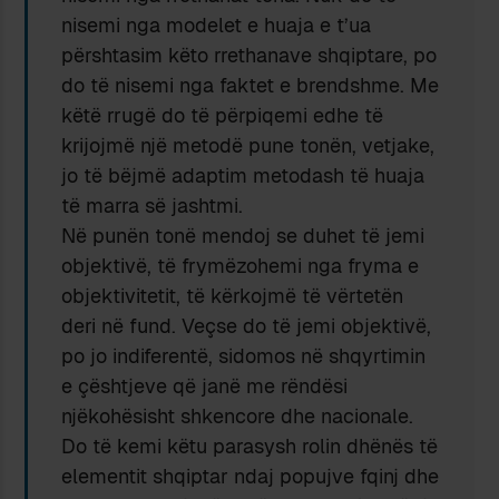
nisemi nga modelet e huaja e t’ua
përshtasim këto rrethanave shqiptare, po
do të nisemi nga faktet e brendshme. Me
këtë rrugë do të përpiqemi edhe të
krijojmë një metodë pune tonën, vetjake,
jo të bëjmë adaptim metodash të huaja
të marra së jashtmi.
Në punën tonë mendoj se duhet të jemi
objektivë, të frymëzohemi nga fryma e
objektivitetit, të kërkojmë të vërtetën
deri në fund. Veçse do të jemi objektivë,
po jo indiferentë, sidomos në shqyrtimin
e çështjeve që janë me rëndësi
njëkohësisht shkencore dhe nacionale.
Do të kemi këtu parasysh rolin dhënës të
elementit shqiptar ndaj popujve fqinj dhe