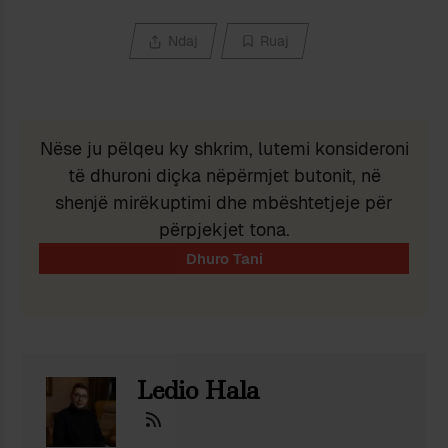
Ndaj
Ruaj
Nëse ju pëlqeu ky shkrim, lutemi konsideroni
të dhuroni diçka nëpërmjet butonit, në
shenjë mirëkuptimi dhe mbështetjeje për
përpjekjet tona.
Ledio Hala