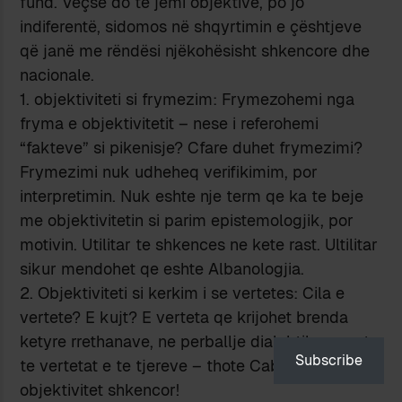
fund. Veçse do të jemi objektivë, po jo
indiferentë, sidomos në shqyrtimin e çështjeve
që janë me rëndësi njëkohësisht shkencore dhe
nacionale.
1. objektiviteti si frymezim: Frymezohemi nga
fryma e objektivitetit – nese i referohemi
“fakteve” si pikenisje? Cfare duhet frymezimi?
Frymezimi nuk udheheq verifikimim, por
interpretimin. Nuk eshte nje term qe ka te beje
me objektivitetin si parim epistemologjik, por
motivin. Utilitar te shkences ne kete rast. Ultilitar
sikur mendohet qe eshte Albanologjia.
2. Objektiviteti si kerkim i se vertetes: Cila e
vertete? E kujt? E verteta qe krijohet brenda
ketyre rrethanave, ne perballje dialektike me ato
Subscribe
te vertetat e te tjereve – thote Cabej. Jo
objektivitet shkencor!