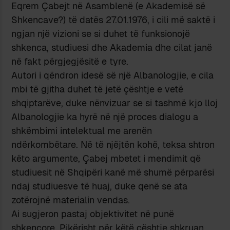
Eqrem Çabejt në Asamblenë (e Akademisë së
Shkencave?) të datës 27.01.1976, i cili më saktë i
ngjan një vizioni se si duhet të funksionojë
shkenca, studiuesi dhe Akademia dhe cilat janë
në fakt përgjegjësitë e tyre.
Autori i qëndron idesë së një Albanologjie, e cila
mbi të gjitha duhet të jetë çështje e vetë
shqiptarëve, duke nënvizuar se si tashmë kjo lloj
Albanologjie ka hyrë në një proces dialogu a
shkëmbimi intelektual me arenën
ndërkombëtare. Në të njëjtën kohë, teksa shtron
këto argumente, Çabej mbetet i mendimit që
studiuesit në Shqipëri kanë më shumë përparësi
ndaj studiuesve të huaj, duke qenë se ata
zotërojnë materialin vendas.
Ai sugjeron pastaj objektivitet në punë
shkencore. Pikërisht për këtë çështje shkruan