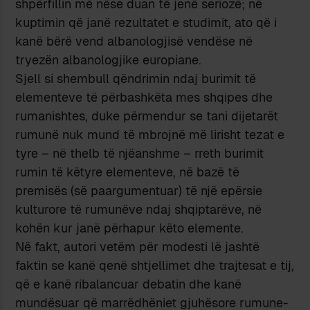
shpërfillin më nëse duan të jenë seriozë; në
kuptimin që janë rezultatet e studimit, ato që i
kanë bërë vend albanologjisë vendëse në
tryezën albanologjike europiane.
Sjell si shembull qëndrimin ndaj burimit të
elementeve të përbashkëta mes shqipes dhe
rumanishtes, duke përmendur se tani dijetarët
rumunë nuk mund të mbrojnë më lirisht tezat e
tyre – në thelb të njëanshme – rreth burimit
rumin të këtyre elementeve, në bazë të
premisës (së paargumentuar) të një epërsie
kulturore të rumunëve ndaj shqiptarëve, në
kohën kur janë përhapur këto elemente.
Në fakt, autori vetëm për modesti lë jashtë
faktin se kanë qenë shtjellimet dhe trajtesat e tij,
që e kanë ribalancuar debatin dhe kanë
mundësuar që marrëdhëniet gjuhësore rumune-