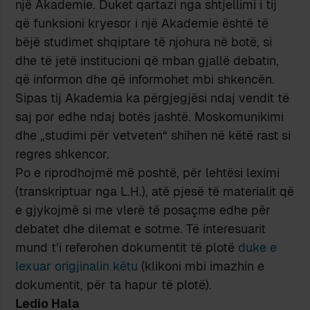
një Akademie. Duket qartazi nga shtjellimi i tij
që funksioni kryesor i një Akademie është të
bëjë studimet shqiptare të njohura në botë, si
dhe të jetë institucioni që mban gjallë debatin,
që informon dhe që informohet mbi shkencën.
Sipas tij Akademia ka përgjegjësi ndaj vendit të
saj por edhe ndaj botës jashtë. Moskomunikimi
dhe „studimi për vetveten“ shihen në këtë rast si
regres shkencor.
Po e riprodhojmë më poshtë, për lehtësi leximi
(transkriptuar nga L.H.), atë pjesë të materialit që
e gjykojmë si me vlerë të posaçme edhe për
debatet dhe dilemat e sotme. Të interesuarit
mund t’i referohen dokumentit të plotë
duke e
lexuar origjinalin këtu
(klikoni mbi imazhin e
dokumentit, për ta hapur të plotë).
Ledio Hala