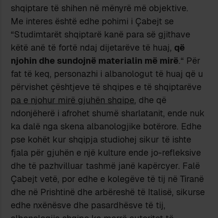
shqiptare të shihen në mënyrë më objektive.
Me interes është edhe pohimi i Çabejt se
“Studimtarët shqiptarë kanë para së gjithave
këtë anë të fortë ndaj dijetarëve të huaj,
që
njohin dhe sundojnë materialin më mirë
.“ Për
fat të keq, personazhi i albanologut të huaj që u
përvishet çështjeve të shqipes e të shqiptarëve
pa e njohur mirë gjuhën shqipe
, dhe që
ndonjëherë i afrohet shumë sharlatanit, ende nuk
ka dalë nga skena albanologjike botërore. Edhe
pse kohët kur shqipja studiohej sikur të ishte
fjala për gjuhën e një kulture ende jo-refleksive
dhe të pazhvilluar tashmë janë kapërcyer. Falë
Çabejt vetë, por edhe e kolegëve të tij në Tiranë
dhe në Prishtinë dhe arbëreshë të Italisë, sikurse
edhe nxënësve dhe pasardhësve të tij,