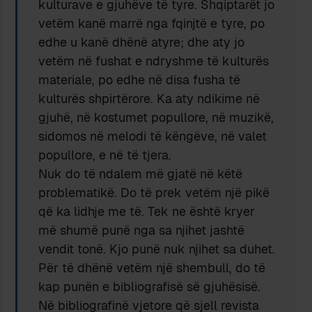
kulturave e gjuhëve të tyre. Shqiptarët jo
vetëm kanë marrë nga fqinjtë e tyre, po
edhe u kanë dhënë atyre; dhe aty jo
vetëm në fushat e ndryshme të kulturës
materiale, po edhe në disa fusha të
kulturës shpirtërore. Ka aty ndikime në
gjuhë, në kostumet popullore, në muzikë,
sidomos në melodi të këngëve, në valet
popullore, e në të tjera.
Nuk do të ndalem më gjatë në këtë
problematikë. Do të prek vetëm një pikë
që ka lidhje me të. Tek ne është kryer
më shumë punë nga sa njihet jashtë
vendit tonë. Kjo punë nuk njihet sa duhet.
Për të dhënë vetëm një shembull, do të
kap punën e bibliografisë së gjuhësisë.
Në bibliografinë vjetore që sjell revista