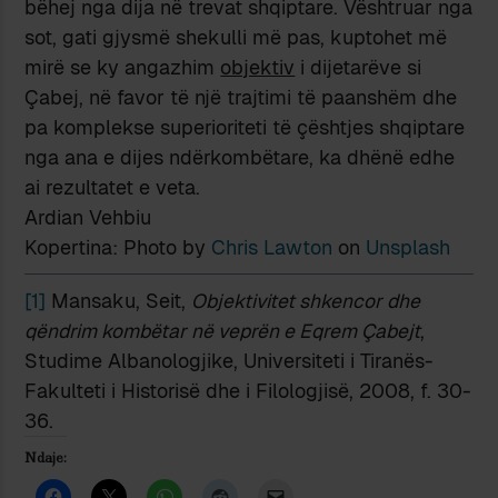
bëhej nga dija në trevat shqiptare. Vështruar nga
sot, gati gjysmë shekulli më pas, kuptohet më
mirë se ky angazhim
objektiv
i dijetarëve si
Çabej, në favor të një trajtimi të paanshëm dhe
pa komplekse superioriteti të çështjes shqiptare
nga ana e dijes ndërkombëtare, ka dhënë edhe
ai rezultatet e veta.
Ardian Vehbiu
Kopertina: Photo by
Chris Lawton
on
Unsplash
[1]
Mansaku, Seit,
Objektivitet shkencor dhe
qëndrim kombëtar në veprën e Eqrem Çabejt
,
Studime Albanologjike, Universiteti i Tiranës-
Fakulteti i Historisë dhe i Filologjisë, 2008, f. 30-
36.
Ndaje: