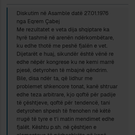
Diskutim në Asamble datë 27.01.1976
nga Eqrem Çabej
Me rezultatet e veta dija shqiptare ka
hyrë tashmë në arenën ndërkombëtare,
ku edhe thotë me peshë fjalën e vet.
Dijetarët e huaj, sikundër është vënë re
edhe nëpër kongrese ku ne kemi marrë
pjesë, detyrohen të mbajnë qëndrim.
Bile, disa ndër ta, që lidhur me
problemet shkencore tonat, kanë shtruar
edhe teza arbitrare, kjo qoftë për padije
të çështjeve, qoftë për tendencë, tani
detyrohen shpesh të frenohen në këtë
rrugë të tyre e t’i matin mendimet edhe
fjalët. Kështu p.sh. në çështjen e