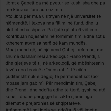
librat e Çabejt pa më pyetur se kush isha dhe pa
më kërkuar fare autorizimin.
Ato libra për mua u kthyen në një universitet të
njëmendtë. I lexova nga fillimi në fund, dhe iu
rikthehesha shpesh. Pa fjalë që ato 6 vëllime
kontribuan ndjeshëm në formimin tim. Edhe sot u
kthehem atyre sa herë që kam mundësi.
Mbaj mend që, në një vend Çabej i referohej me
shumë dashamirësi arkeologut Frano Prendi, si
dhe gjetjeve të tij në arkeologji, që mbështesnin
tezën apo teorinë e “substratit”, të cilën
çuditërisht nuk e dëgjoj të përmendet sot (por
mbase jam gabim). Për mendimin tim, Çabej
dhe Prendi, dhe ndofta edhe të tjerë, qysh në atë
kohë, i dhanë përgjigje të saktë njërës nga
dilemat e prejardhjes së shqiptarëve.
Atëhere më lindi ideja se, ndofta, 6 vëllimet e