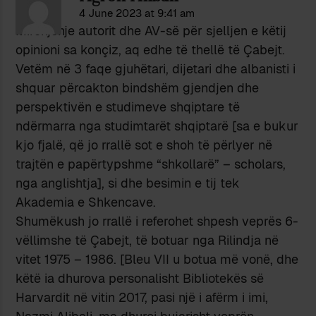
4 June 2023 at 9:41 am
Mirënjohje autorit dhe AV-së për sjelljen e këtij
opinioni sa konçiz, aq edhe të thellë të Çabejt.
Vetëm në 3 faqe gjuhëtari, dijetari dhe albanisti i
shquar përcakton bindshëm gjendjen dhe
perspektivën e studimeve shqiptare të
ndërmarra nga studimtarët shqiptarë [sa e bukur
kjo fjalë, që jo rrallë sot e shoh të përlyer në
trajtën e papërtypshme “shkollarë” – scholars,
nga anglishtja], si dhe besimin e tij tek
Akademia e Shkencave.
Shumëkush jo rrallë i referohet shpesh veprës 6-
vëllimshe të Çabejt, të botuar nga Rilindja në
vitet 1975 – 1986. [Bleu VII u botua më vonë, dhe
këtë ia dhurova personalisht Bibliotekës së
Harvardit në vitin 2017, pasi një i afërm i imi,