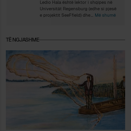
Ledio Hala është lektor i shqipes në
Universität Regensburg (edhe si pjesë
e projektit SeeFfield) dhe në
Më shumë
Universität Zürich. Ai doktoron në
fushën e politikave gjuhësore mbi
shqipen. Fusha e tij studimore
TË NGJASHME
shtrihet edhe në didaktikën dhe
kërkimin shkencor të shqipes si gjuhë
e huaj dhe gjuhë e trashëguar, si dhe
në censurën e letërsisë së përkthyer
në Shqipërinë totalitare, temë për të
cilën ai ka botuar një monografi
(botuar nga IAPS dhe Peizazhe të
Fjalës në 2023) . Ledio është
gjithashtu testues zyrtar i shqipes si
gjuhë e trashëguar për gjimnazet
bavareze, i emëruar nga Ministria e
Arsimit e Bavarisë.