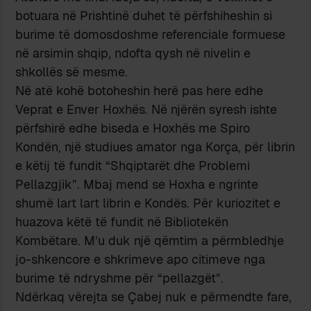
botuara në Prishtinë duhet të përfshiheshin si
burime të domosdoshme referenciale formuese
në arsimin shqip, ndofta qysh në nivelin e
shkollës së mesme.
Në atë kohë botoheshin herë pas here edhe
Veprat e Enver Hoxhës. Në njërën syresh ishte
përfshirë edhe biseda e Hoxhës me Spiro
Kondën, një studiues amator nga Korça, për librin
e këtij të fundit “Shqiptarët dhe Problemi
Pellazgjik”. Mbaj mend se Hoxha e ngrinte
shumë lart lart librin e Kondës. Për kuriozitet e
huazova këtë të fundit në Bibliotekën
Kombëtare. M’u duk një qëmtim a përmbledhje
jo-shkencore e shkrimeve apo citimeve nga
burime të ndryshme për “pellazgët”.
Ndërkaq vërejta se Çabej nuk e përmendte fare,