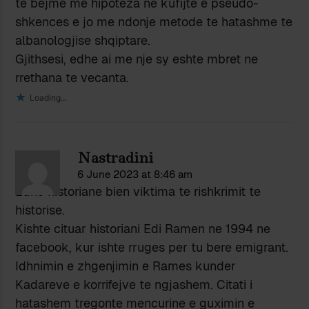
te bejme me hipoteza ne kufijte e pseudo-
shkences e jo me ndonje metode te hatashme te
albanologjise shqiptare.
Gjithsesi, edhe ai me nje sy eshte mbret ne
rrethana te vecanta.
Loading...
Nastradini
6 June 2023 at 8:46 am
Edhe historiane bien viktima te rishkrimit te
historise.
Kishte cituar historiani Edi Ramen ne 1994 ne
facebook, kur ishte rruges per tu bere emigrant.
Idhnimin e zhgenjimin e Rames kunder
Kadareve e korrifejve te ngjashem. Citati i
hatashem tregonte mencurine e guximin e