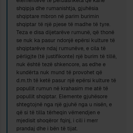
elementeve të përbashkëta që kanë
shqipja dhe rumanishtja, gjuhësia
shqiptare mbron në parim burimin
shqiptar të një pjese të madhe të tyre.
Teza e disa dijetarëve rumunë, që thonë
se nuk ka pasur ndonjë epërsi kulture të
shqiptarëve ndaj rumunëve, e cila të
përligjte (të justifikonte) një burim të tillë,
nuk është tezë shkencore, as edhe e
kundërta nuk mund të provohet që
d.m.th të ketë pasur një epërsi kulture të
popullit rumun në krahasim me atë të
popullit shqiptar. Elemente gjuhësore
shtegtojnë nga një gjuhë nga u nisën, e
që si të tilla tërheqin vëmendjen e
mjedisit shoqëror fqinj, i cili i merr
prandaj dhe i bën të tijat.