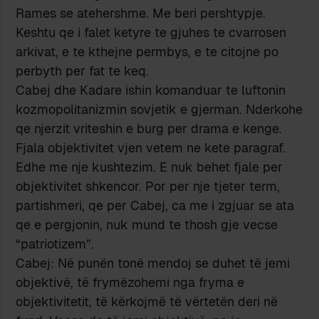
Rames se atehershme. Me beri pershtypje.
Keshtu qe i falet ketyre te gjuhes te cvarrosen
arkivat, e te kthejne permbys, e te citojne po
perbyth per fat te keq.
Cabej dhe Kadare ishin komanduar te luftonin
kozmopolitanizmin sovjetik e gjerman. Nderkohe
qe njerzit vriteshin e burg per drama e kenge.
Fjala objektivitet vjen vetem ne kete paragraf.
Edhe me nje kushtezim. E nuk behet fjale per
objektivitet shkencor. Por per nje tjeter term,
partishmeri, qe per Cabej, ca me i zgjuar se ata
qe e pergjonin, nuk mund te thosh gje vecse
“patriotizem”.
Cabej: Në punën tonë mendoj se duhet të jemi
objektivë, të frymëzohemi nga fryma e
objektivitetit, të kërkojmë të vërtetën deri në