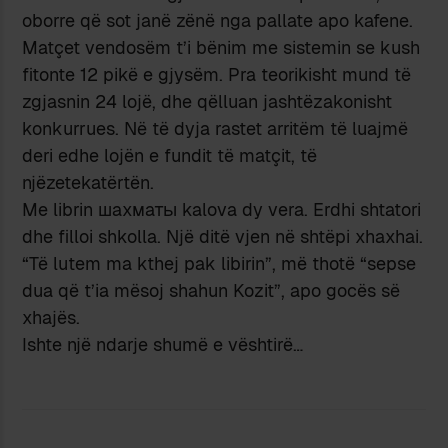
oborre që sot janë zënë nga pallate apo kafene.
Matçet vendosëm t’i bënim me sistemin se kush
fitonte 12 pikë e gjysëm. Pra teorikisht mund të
zgjasnin 24 lojë, dhe qëlluan jashtëzakonisht
konkurrues. Në të dyja rastet arritëm të luajmë
deri edhe lojën e fundit të matçit, të
njëzetekatërtën.
Me librin шахматы kalova dy vera. Erdhi shtatori
dhe filloi shkolla. Një ditë vjen në shtëpi xhaxhai.
“Të lutem ma kthej pak libirin”, më thotë “sepse
dua që t’ia mësoj shahun Kozit”, apo gocës së
xhajës.
Ishte një ndarje shumë e vështirë…