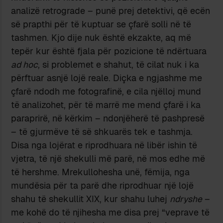
analizë retrograde – punë prej detektivi, që ecën
së prapthi për të kuptuar se çfarë solli në të
tashmen. Kjo dije nuk është ekzakte, aq më
tepër kur është fjala për pozicione të ndërtuara
ad hoc
, si problemet e shahut, të cilat nuk i ka
përftuar asnjë lojë reale. Diçka e ngjashme me
çfarë ndodh me fotografinë, e cila njëlloj mund
të analizohet, për të marrë me mend çfarë i ka
paraprirë, në kërkim – ndonjëherë të pashpresë
– të gjurmëve të së shkuarës tek e tashmja.
Disa nga lojërat e riprodhuara në libër ishin të
vjetra, të një shekulli më parë, në mos edhe më
të hershme. Mrekullohesha unë, fëmija, nga
mundësia për ta parë dhe riprodhuar një lojë
shahu të shekullit XIX, kur shahu luhej
ndryshe
–
me kohë do të njihesha me disa prej “veprave të