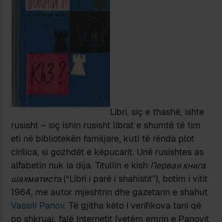
Libri, siç e thashë, ishte
rusisht – siç ishin rusisht librat e shumtë të tim
eti në bibliotekën familjare, kuti të rënda plot
cirilica, si gozhdët e këpucarit. Unë rusishtes as
alfabetin nuk ia dija. Titullin e kish
Первая книга
шахматиста
(“Libri i parë i shahistit”), botim i vitit
1964, me autor mjeshtrin dhe gazetarin e shahut
Vassili Panov
. Të gjitha këto i verifikova tani që
po shkruaj, falë Internetit (vetëm emrin e Panovit