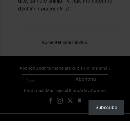
ditë, sa herë shihja TV, nuk më hiqej më
dyshimi i
playback
-ut…
Komentet janë mbyllur.
Abonohu për të marrë artikujt e rinj me email.
Email
Abonohu
Rreth nesh
Merr pjes​​ë​
Dhuro
Arkivi
Autorët
Subscribe
© PEIZAZHE TË FJALËS — ISSN 2475-1375 — NDALOHET RIPRODHIMI