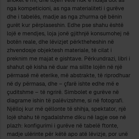
nga kompeticioni, as nga materialiteti i gurëve
dhe i tabelës, madje as nga zhurma që bënin
gurët kur përplaseshin. Edhe pse shahu është
lojë e mendjes, loja jonë gjithnjë konsumohej në
botën reale, dhe lëvizjet përktheheshin në
zhvendosje objektesh materiale, të cilat i
preknim me majat e gishtave. Përkundrazi, libri i
shahut që kisha në duar ma sillte lojën në një
përmasë më eterike, më abstrakte, të riprodhuar
në dy përmasa, dhe – çfarë ishte edhe më e
çuditshme – të ngrirë. Simbolet e gurëve në
diagrame ishin të palëvizshme, si në fotografi.
Njëlloj kur më qëllonte të shihja, spektator, një
lojë shahu të ngadalshme diku në lagje ose në
plazh: konfigurimi i gurëve në tabelë ftonte,
madje ulërinte për këtë apo atë lëvizje, por unë