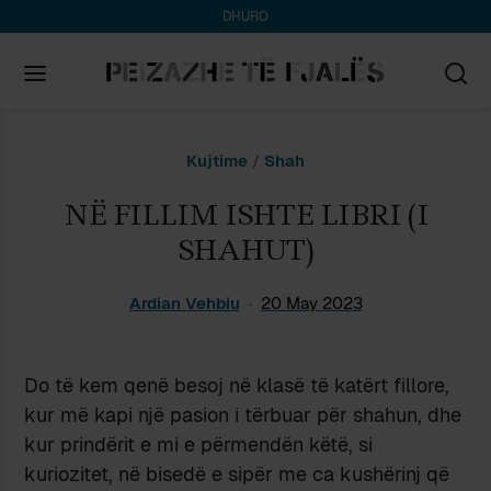
DHURO
Search
Kujtime
/
Shah
for:
NË FILLIM ISHTE LIBRI (I
SHAHUT)
Ardian Vehbiu
20 May 2023
Do të kem qenë besoj në klasë të katërt fillore,
kur më kapi një pasion i tërbuar për shahun, dhe
kur prindërit e mi e përmendën këtë, si
kuriozitet, në bisedë e sipër me ca kushërinj që