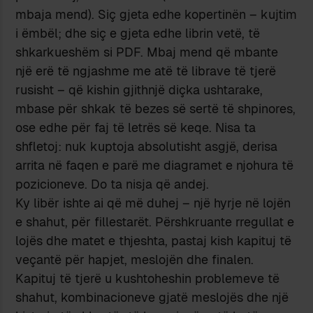
mbaja mend). Siç gjeta edhe kopertinën – kujtim
i ëmbël; dhe siç e gjeta edhe librin vetë, të
shkarkueshëm si PDF. Mbaj mend që mbante
një erë të ngjashme me atë të librave të tjerë
rusisht – që kishin gjithnjë diçka ushtarake,
mbase për shkak të bezes së sertë të shpinores,
ose edhe për faj të letrës së keqe. Nisa ta
shfletoj: nuk kuptoja absolutisht asgjë, derisa
arrita në faqen e parë me diagramet e njohura të
pozicioneve. Do ta nisja që andej.
Ky libër ishte ai që më duhej – një hyrje në lojën
e shahut, për fillestarët. Përshkruante rregullat e
lojës dhe matet e thjeshta, pastaj kish kapituj të
veçantë për hapjet, meslojën dhe finalen.
Kapituj të tjerë u kushtoheshin problemeve të
shahut, kombinacioneve gjatë meslojës dhe një