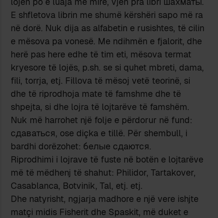
lojën po e luaja më mirë, vjen pra libri шахматы.
E shfletova librin me shumë kërshëri sapo më ra
në dorë. Nuk dija as alfabetin e rusishtes, të cilin
e mësova pa vonesë. Me ndihmën e fjalorit, dhe
herë pas here edhe të tim eti, mësova termat
kryesore të lojës, p.sh. se si quhet mbreti, dama,
fili, torrja, etj. Fillova të mësoj vetë teorinë, si
dhe të riprodhoja mate të famshme dhe të
shpejta, si dhe lojra të lojtarëve të famshëm.
Nuk më harrohet një folje e përdorur në fund:
сдаваться, ose diçka e tillë. Për shembull, i
bardhi dorëzohet: белые сдаются.
Riprodhimi i lojrave të fuste në botën e lojtarëve
më të mëdhenj të shahut: Philidor, Tartakover,
Casablanca, Botvinik, Tal, etj. etj.
Dhe natyrisht, ngjarja madhore e një vere ishjte
matçi midis Fisherit dhe Spaskit, më duket e