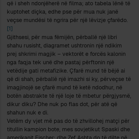
që i sheh ndonjëherë në filma; ato tabela lënë të
kuptohet diçka, edhe pse për mua nuk janë
veçse mundësi të ngrira për një lëvizje çfarëdo.
[1]
Gjithsesi, për mua fëmijën, përballë një libri
shahu rusisht, diagramet ushtronin një ndikim
prej shkrimi magjik – vektorët e forcës kalonin
nga faqja tek unë dhe pastaj përftonin një
vetëdije gati metafizike. Çfarë mund të bëjë ai
që di shah, përballë një imazhi si ky, përveçse të
imagjinojë se çfarë mund të ketë ndodhur, në
botën abstrakte të një loje të mbetur përgjysmë,
dikur diku? Dhe nuk po flas dot, për atë që
shahun nuk e di.
Vetëm dy vjet më pas do të zhvillohej matçi për
titullin kampion bote, mes sovjetikut Spaski dhe
amerikanit Fischer; dhe Zef Ashta do të dilte në