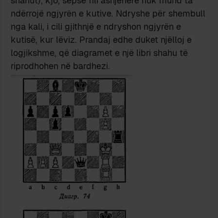
shahut); kjo, sepse fili asnjëherë nuk mund ta
ndërrojë ngjyrën e kutive. Ndryshe për shembull
nga kali, i cili gjithnjë e ndryshon ngjyrën e
kutisë, kur lëviz. Prandaj edhe duket njëlloj e
logjikshme, që diagramet e një libri shahu të
riprodhohen në bardhezi.