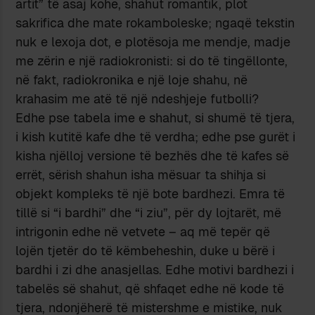
artit” të asaj kohe, shahut romantik, plot
sakrifica dhe mate rokamboleske; ngaqë tekstin
nuk e lexoja dot, e plotësoja me mendje, madje
me zërin e një radiokronisti: si do të tingëllonte,
në fakt, radiokronika e një loje shahu, në
krahasim me atë të një ndeshjeje futbolli?
Edhe pse tabela ime e shahut, si shumë të tjera,
i kish kutitë kafe dhe të verdha; edhe pse gurët i
kisha njëlloj versione të bezhës dhe të kafes së
errët, sërish shahun isha mësuar ta shihja si
objekt kompleks të një bote bardhezi. Emra të
tillë si “i bardhi” dhe “i ziu”, për dy lojtarët, më
intrigonin edhe në vetvete – aq më tepër që
lojën tjetër do të këmbeheshin, duke u bërë i
bardhi i zi dhe anasjellas. Edhe motivi bardhezi i
tabelës së shahut, që shfaqet edhe në kode të
tjera, ndonjëherë të mistershme e mistike, nuk