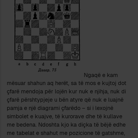
Ngaqë e kam
mësuar shahun aq herët, sa të mos e kujtoj dot
çfarë mendoja për lojën kur nuk e njihja, nuk di
çfarë përshtypjeje u bën atyre që nuk e luajnë
pamja e një diagrami çfarëdo – si i lexojnë
simbolet e kuajve, të kurorave dhe të kullave
me bedena. Ndoshta kjo ka diçka të bëjë edhe
me tabelat e shahut me pozicione të gatshme,