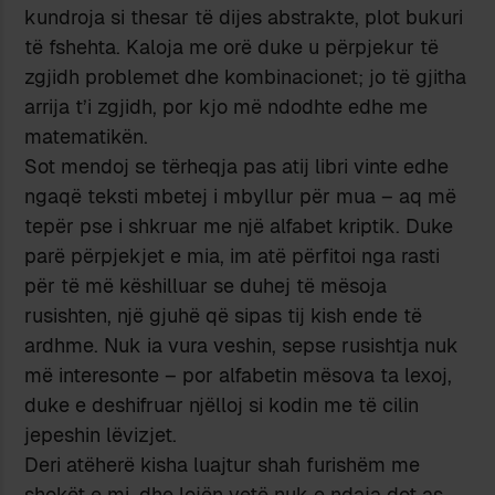
kundroja si thesar të dijes abstrakte, plot bukuri
të fshehta. Kaloja me orë duke u përpjekur të
zgjidh problemet dhe kombinacionet; jo të gjitha
arrija t’i zgjidh, por kjo më ndodhte edhe me
matematikën.
Sot mendoj se tërheqja pas atij libri vinte edhe
ngaqë teksti mbetej i mbyllur për mua – aq më
tepër pse i shkruar me një alfabet kriptik. Duke
parë përpjekjet e mia, im atë përfitoi nga rasti
për të më këshilluar se duhej të mësoja
rusishten, një gjuhë që sipas tij kish ende të
ardhme. Nuk ia vura veshin, sepse rusishtja nuk
më interesonte – por alfabetin mësova ta lexoj,
duke e deshifruar njëlloj si kodin me të cilin
jepeshin lëvizjet.
Deri atëherë kisha luajtur shah furishëm me
shokët e mi, dhe lojën vetë nuk e ndaja dot as