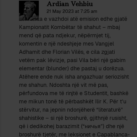
Ardian Vehbiu
21 May 2023 at 7:25 am
Zef Ashta e vazhdoi atë emision edhe gjatë
Kampionatit Kombëtar të shahut – mbaj
mend që pata ndjekur, nëpërmjet tij,
komentin e një ndeshjeje mes Vangjel
Adhamit dhe Florian Vilës, e cila zgjati
vetëm pak lëvizje, pasi Vila bëri një gabim
elementar (blunder) dhe pastaj u dorëzua.
Atëhere ende nuk isha angazhuar seriozisht
me shahun. Ndoshta një vit më pas,
përfundova me të rinjtë e Studentit, bashkë
me mikun tonë të përbashkët Ilir K. Për t’u
stërvitur, na jepnin ndonjëherë “literaturë”
shahistike – si një broshurë, gjithnjë rusisht,
që i dedikohej barazimit (“ничья”) dhe një
broshurë tjetër, me leksionet e Capablanca-