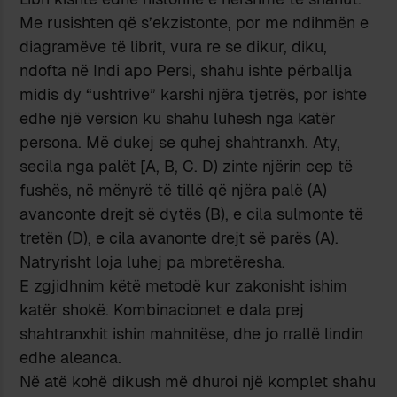
Me rusishten që s’ekzistonte, por me ndihmën e
diagramëve të librit, vura re se dikur, diku,
ndofta në Indi apo Persi, shahu ishte përballja
midis dy “ushtrive” karshi njëra tjetrës, por ishte
edhe një version ku shahu luhesh nga katër
persona. Më dukej se quhej shahtranxh. Aty,
secila nga palët [A, B, C. D) zinte njërin cep të
fushës, në mënyrë të tillë që njëra palë (A)
avanconte drejt së dytës (B), e cila sulmonte të
tretën (D), e cila avanonte drejt së parës (A).
Natryrisht loja luhej pa mbretëresha.
E zgjidhnim këtë metodë kur zakonisht ishim
katër shokë. Kombinacionet e dala prej
shahtranxhit ishin mahnitëse, dhe jo rrallë lindin
edhe aleanca.
Në atë kohë dikush më dhuroi një komplet shahu