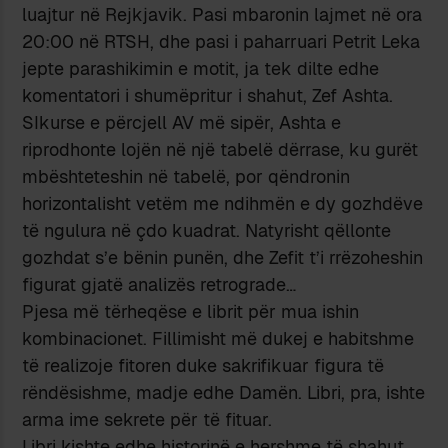
luajtur në Rejkjavik. Pasi mbaronin lajmet në ora
20:00 në RTSH, dhe pasi i paharruari Petrit Leka
jepte parashikimin e motit, ja tek dilte edhe
komentatori i shumëpritur i shahut, Zef Ashta.
SIkurse e përcjell AV më sipër, Ashta e
riprodhonte lojën në një tabelë dërrase, ku gurët
mbështeteshin në tabelë, por qëndronin
horizontalisht vetëm me ndihmën e dy gozhdëve
të ngulura në çdo kuadrat. Natyrisht qëllonte
gozhdat s’e bënin punën, dhe Zefit t’i rrëzoheshin
figurat gjatë analizës retrograde…
Pjesa më tërheqëse e librit për mua ishin
kombinacionet. Fillimisht më dukej e habitshme
të realizoje fitoren duke sakrifikuar figura të
rëndësishme, madje edhe Damën. Libri, pra, ishte
arma ime sekrete për të fituar.
Libri kishte edhe historinë e hershme të shahut.