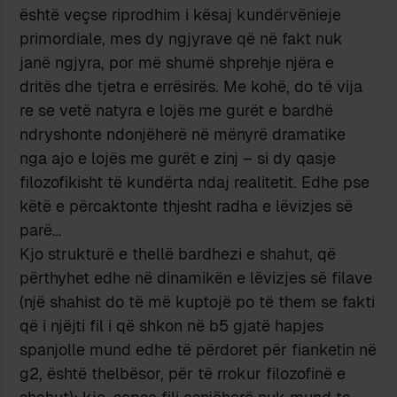
është veçse riprodhim i kësaj kundërvënieje
primordiale, mes dy ngjyrave që në fakt nuk
janë ngjyra, por më shumë shprehje njëra e
dritës dhe tjetra e errësirës. Me kohë, do të vija
re se vetë natyra e lojës me gurët e bardhë
ndryshonte ndonjëherë në mënyrë dramatike
nga ajo e lojës me gurët e zinj – si dy qasje
filozofikisht të kundërta ndaj realitetit. Edhe pse
këtë e përcaktonte thjesht radha e lëvizjes së
parë…
Kjo strukturë e thellë bardhezi e shahut, që
përthyhet edhe në dinamikën e lëvizjes së filave
(një shahist do të më kuptojë po të them se fakti
që i njëjti fil i që shkon në b5 gjatë hapjes
spanjolle mund edhe të përdoret për fianketin në
g2, është thelbësor, për të rrokur filozofinë e