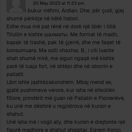
20 May 2023 at 11:23 pm
Shumë i bukur rrëfimi, Ardian. Dhe, për çudi, gjej
shumë përkitje në këtë histori.
Edhe mua më pat rënë në dorë një libër i tillë.
TItullin e kishte шахматы. Me format të madh,
kapak të trashë, pak të çjerrë, dhe me faqet të
konsumuara. Ma solli xhaxhai, B., i cili luante
shah shumë mirë, me siguri ngaqë më kishte
parë të luaja fort, në shtëpi dhe në oborrin e
pallatit.
Libri ishte jashtëzakonshëm. Mbaj mend se,
gjatë pushimeve verore, kur isha në shkollën
fillore, prindërit më çuan në Pallatin e Pionierëve,
ku unë me dëshirë u regjistrova në kursin e
shahut.
Unë isha më i vogli aty, dhe kursin e drejtonte një
figurë madhore e shahut shqiptar, Eqrem Konçi.