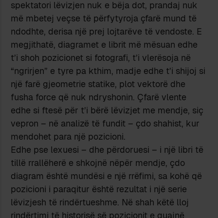
spektatori lëvizjen nuk e bëja dot, prandaj nuk
më mbetej veçse të përfytyroja çfarë mund të
ndodhte, derisa një prej lojtarëve të vendoste. E
megjithatë, diagramet e librit më mësuan edhe
t’i shoh pozicionet si fotografi, t’i vlerësoja në
“ngrirjen” e tyre pa kthim, madje edhe t’i shijoj si
një farë gjeometrie statike, plot vektorë dhe
fusha force që nuk ndryshonin. Çfarë vlente
edhe si ftesë për t’i bërë lëvizjet me mendje, siç
vepron – në analizë të fundit – çdo shahist, kur
mendohet para një pozicioni.
Edhe pse lexuesi – dhe përdoruesi – i një libri të
tillë rrallëherë e shkojnë nëpër mendje, çdo
diagram është mundësi e një rrëfimi, sa kohë që
pozicioni i paraqitur është rezultat i një serie
lëvizjesh të rindërtueshme. Në shah këtë lloj
rindërtimi të historisë së pozicionit e quajnë