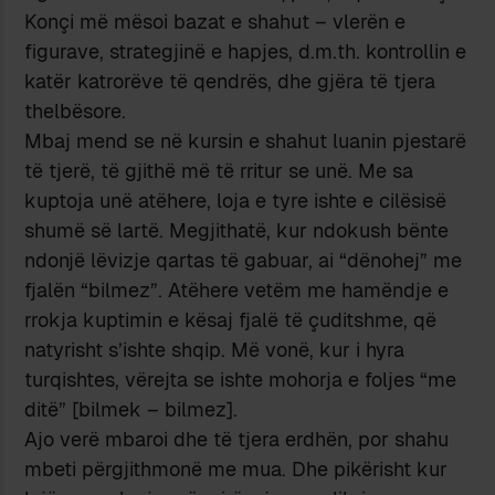
Konçi më mësoi bazat e shahut – vlerën e
figurave, strategjinë e hapjes, d.m.th. kontrollin e
katër katrorëve të qendrës, dhe gjëra të tjera
thelbësore.
Mbaj mend se në kursin e shahut luanin pjestarë
të tjerë, të gjithë më të rritur se unë. Me sa
kuptoja unë atëhere, loja e tyre ishte e cilësisë
shumë së lartë. Megjithatë, kur ndokush bënte
ndonjë lëvizje qartas të gabuar, ai “dënohej” me
fjalën “bilmez”. Atëhere vetëm me hamëndje e
rrokja kuptimin e kësaj fjalë të çuditshme, që
natyrisht s’ishte shqip. Më vonë, kur i hyra
turqishtes, vërejta se ishte mohorja e foljes “me
ditë” [bilmek – bilmez].
Ajo verë mbaroi dhe të tjera erdhën, por shahu
mbeti përgjithmonë me mua. Dhe pikërisht kur