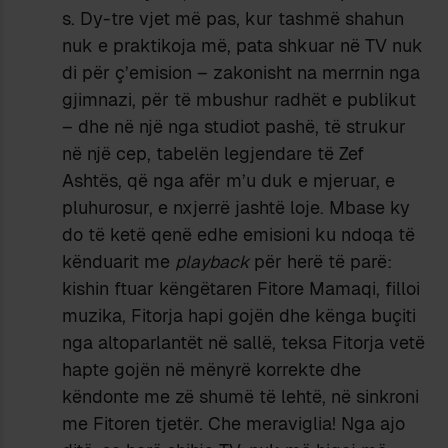
s. Dy-tre vjet më pas, kur tashmë shahun
nuk e praktikoja më, pata shkuar në TV nuk
di për ç’emision – zakonisht na merrnin nga
gjimnazi, për të mbushur radhët e publikut
– dhe në një nga studiot pashë, të strukur
në një cep, tabelën legjendare të Zef
Ashtës, që nga afër m’u duk e mjeruar, e
pluhurosur, e nxjerrë jashtë loje. Mbase ky
do të ketë qenë edhe emisioni ku ndoqa të
kënduarit me
playback
për herë të parë:
kishin ftuar këngëtaren Fitore Mamaqi, filloi
muzika, Fitorja hapi gojën dhe kënga buçiti
nga altoparlantët në sallë, teksa Fitorja vetë
hapte gojën në mënyrë korrekte dhe
këndonte me zë shumë të lehtë, në sinkroni
me Fitoren tjetër. Che meraviglia! Nga ajo