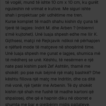
të vogël, mund të ishte 10 cm x 10 cm, ku gurët
nguleshin në vrimat e kutive. Me siguri ishte
shah i projektuar për udhëtime me tren.
Kurse komplet të madh shahu kishin dy çuna të
tjerë të lagjes: Indrit M. dhe Arben ? (mbiemri
s’më kujtohet). Unë luaja shpesh edhe me Ilir K.
Gijthsesi, matçi në Rejkjavik ndikoi në përhapjen
e njëfarë mode të matçeve në shoqërinë time.
Unë luaja shpesh me çunat e lagjes, shumica më
të mëdhenj se unë. Kështu, të nesërmen e një
nate pasi kishim parë Zef Ashtën, thamë me
shokët: po pse nuk bëjmë një matç bashkë? Dhe
kështu fillova një matç me Indritin, dhe ca ditë
më vonë, një tjetër me Arbenin. Të dy shokët
kishin një shah me fushë të madhe kartoni që
shpalosej, dhe që e hapnin diku në oborret e
shumta me bar e gjelbërim midis pallateve,