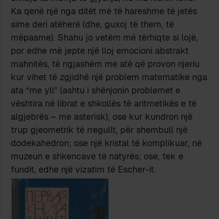
Ka qenë një nga ditët më të hareshme të jetës
sime deri atëherë (dhe, guxoj të them, të
mëpasme). Shahu jo vetëm më tërhiqte si lojë,
por edhe më jepte një lloj emocioni abstrakt
mahnitës, të ngjashëm me atë që provon njeriu
kur vihet të zgjidhë një problem matematike nga
ata “me yll” (ashtu i shënjonin problemet e
vështira në librat e shkollës të aritmetikës e të
algjebrës – me asterisk), ose kur kundron një
trup gjeometrik të rregullt, për shembull një
dodekahedron; ose një kristal të komplikuar, në
muzeun e shkencave të natyrës; ose, tek e
fundit, edhe një vizatim të Escher-it.