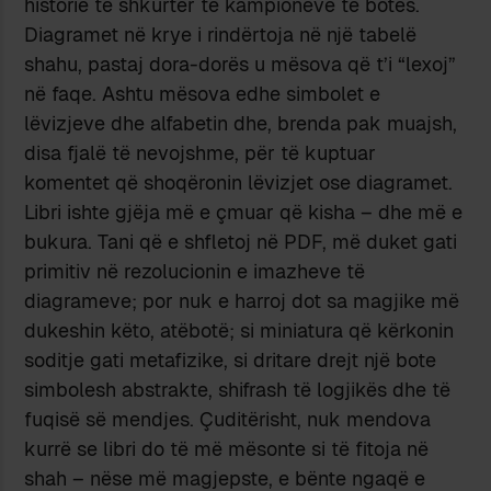
historie të shkurtër të kampionëve të botës.
Diagramet në krye i rindërtoja në një tabelë
shahu, pastaj dora-dorës u mësova që t’i “lexoj”
në faqe. Ashtu mësova edhe simbolet e
lëvizjeve dhe alfabetin dhe, brenda pak muajsh,
disa fjalë të nevojshme, për të kuptuar
komentet që shoqëronin lëvizjet ose diagramet.
Libri ishte gjëja më e çmuar që kisha – dhe më e
bukura. Tani që e shfletoj në PDF, më duket gati
primitiv në rezolucionin e imazheve të
diagrameve; por nuk e harroj dot sa magjike më
dukeshin këto, atëbotë; si miniatura që kërkonin
soditje gati metafizike, si dritare drejt një bote
simbolesh abstrakte, shifrash të logjikës dhe të
fuqisë së mendjes. Çuditërisht, nuk mendova
kurrë se libri do të më mësonte si të fitoja në
shah – nëse më magjepste, e bënte ngaqë e