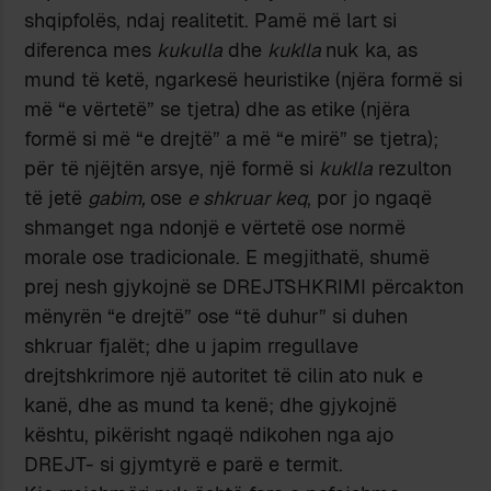
shqipfolës, ndaj realitetit. Pamë më lart si
diferenca mes
kukulla
dhe
kuklla
nuk ka, as
mund të ketë, ngarkesë heuristike (njëra formë si
më “e vërtetë” se tjetra) dhe as etike (njëra
formë si më “e drejtë” a më “e mirë” se tjetra);
për të njëjtën arsye, një formë si
kuklla
rezulton
të jetë
gabim,
ose
e shkruar keq
, por jo ngaqë
shmanget nga ndonjë e vërtetë ose normë
morale ose tradicionale. E megjithatë, shumë
prej nesh gjykojnë se DREJTSHKRIMI përcakton
mënyrën “e drejtë” ose “të duhur” si duhen
shkruar fjalët; dhe u japim rregullave
drejtshkrimore një autoritet të cilin ato nuk e
kanë, dhe as mund ta kenë; dhe gjykojnë
kështu, pikërisht ngaqë ndikohen nga ajo
DREJT- si gjymtyrë e parë e termit.