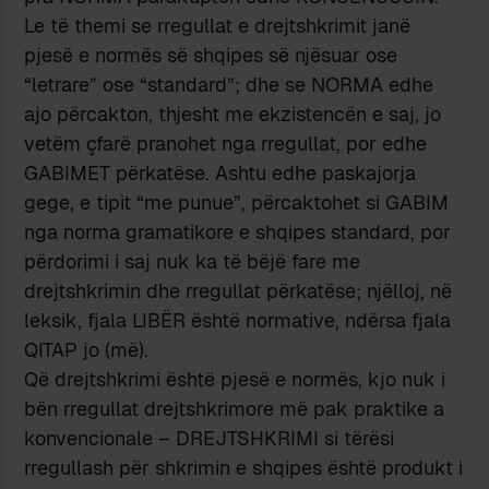
Le të themi se rregullat e drejtshkrimit janë
pjesë e normës së shqipes së njësuar ose
“letrare” ose “standard”; dhe se NORMA edhe
ajo përcakton, thjesht me ekzistencën e saj, jo
vetëm çfarë pranohet nga rregullat, por edhe
GABIMET përkatëse. Ashtu edhe paskajorja
gege, e tipit “me punue”, përcaktohet si GABIM
nga norma gramatikore e shqipes standard, por
përdorimi i saj nuk ka të bëjë fare me
drejtshkrimin dhe rregullat përkatëse; njëlloj, në
leksik, fjala LIBËR është normative, ndërsa fjala
QITAP jo (më).
Që drejtshkrimi është pjesë e normës, kjo nuk i
bën rregullat drejtshkrimore më pak praktike a
konvencionale – DREJTSHKRIMI si tërësi
rregullash për shkrimin e shqipes është produkt i