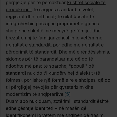
përpjekje për të përcaktuar
kushtet sociale të
produksionit
të shqipes standard; nivelet,
regjistrat dhe rrethanat; të cilat kushte të
integroheshin pastaj në programet e gjuhës
shqipe në shkollë, në mënyrë që fëmijët dhe
brezat e rinj të familjarizoheshin jo vetëm me
rregullat
e standardit, por edhe me
rregullat
e
përdorimit të standardit. Dhe më e rëndësishmja,
sidomos për të parandaluar atë që do të
ndodhte më pas: të sqarohej “populli” që
standardi nuk do t’i kundërvihej dialektit (të
folmes), por ishte një formë
e re
e shqipes, që do
t’i përgjigjej nevojës për qytetarizim dhe
modernizim të shqiptarëve.
[5]
Duam apo nuk duam, zotërimi i standardit është
edhe çështje identiteti – në masën që
identifikohemi jo vetëm me shqipen që flasim,