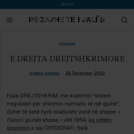
DHURO
Search
Gjuhësi
for:
E DREJTA DREJTSHKRIMORE
Ardian Vehbiu
28 December 2022
Fjala DREJTSHKRIM, me kuptimin “sistem
rregullash për shkrimin normativ të një gjuhe”,
duhet të ketë hyrë relativisht vonë në shqipe –
Fjalori i gjuhës shqipe
, i vitit 1954,
ka vetëm
sinonimin
e saj ORTOGRAFI, fjalë