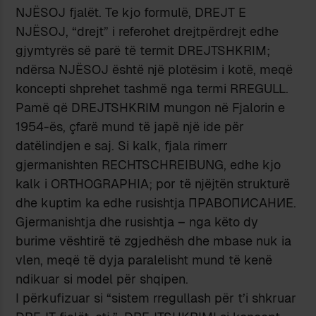
NJËSOJ fjalët. Te kjo formulë, DREJT E
NJËSOJ, “drejt” i referohet drejtpërdrejt edhe
gjymtyrës së parë të termit DREJTSHKRIM;
ndërsa NJËSOJ është një plotësim i kotë, meqë
koncepti shprehet tashmë nga termi RREGULL.
Pamë që DREJTSHKRIM mungon në Fjalorin e
1954-ës, çfarë mund të japë një ide për
datëlindjen e saj. Si kalk, fjala rimerr
gjermanishten RECHTSCHREIBUNG, edhe kjo
kalk i ORTHOGRAPHIA; por të njëjtën strukturë
dhe kuptim ka edhe rusishtja ПРАВОПИСАНИЕ.
Gjermanishtja dhe rusishtja – nga këto dy
burime vështirë të zgjedhësh dhe mbase nuk ia
vlen, meqë të dyja paralelisht mund të kenë
ndikuar si model për shqipen.
I përkufizuar si “sistem rregullash për t’i shkruar