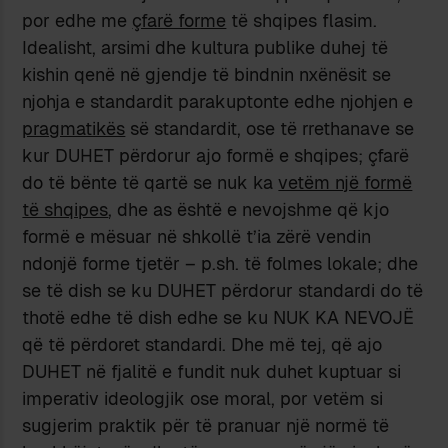
por edhe me
çfarë forme
të shqipes flasim.
Idealisht, arsimi dhe kultura publike duhej të
kishin qenë në gjendje të bindnin nxënësit se
njohja e standardit parakuptonte edhe njohjen e
pragmatikës
së standardit, ose të rrethanave se
kur DUHET përdorur ajo formë e shqipes; çfarë
do të bënte të qartë se nuk ka
vetëm një formë
të shqipes
, dhe as është e nevojshme që kjo
formë e mësuar në shkollë t’ia zërë vendin
ndonjë forme tjetër – p.sh. të folmes lokale; dhe
se të dish se ku DUHET përdorur standardi do të
thotë edhe të dish edhe se ku NUK KA NEVOJË
që të përdoret standardi. Dhe më tej, që ajo
DUHET në fjalitë e fundit nuk duhet kuptuar si
imperativ ideologjik ose moral, por vetëm si
sugjerim praktik për të pranuar një normë të