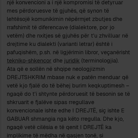
një konvencioni a i një kompromisi të detyruar
mes përdoruesve të gjuhës, që synon të
lehtësojë komunikimin nëpërmjet zbutjes dhe
rrafshimit të diferencave (dialektore, por jo
vetëm) dhe nxitjes së gjuhës për t’u zhvilluar në
drejtime ku dialekti (varianti letrar) është i
pafuqishëm, p.sh. në ligjërimin libror, veçanërisht
tekniko-shkencor
dhe
juridik
(terminologjia).
Ata që e sollën në shqipe neologjizmin
DREJTSHKRIM mbase nuk e patën menduar që
vetë kjo fjalë do të bëhej burim keqkuptimesh –
ngaqë do t’i shtynte përdoruesit të besonin se të
shkruarit e fjalëve sipas rregullave
konvencionale ishte edhe I DREJTË, siç ishte E
GABUAR shmangia nga këto rregulla. Dhe kjo,
ngaqë vetë cilësia e të qenit I DREJTË ka
implikime të mëdha në qasjen tonë, si