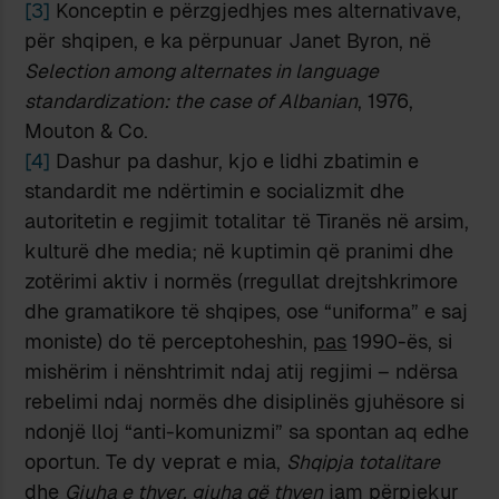
[3]
Konceptin e përzgjedhjes mes alternativave,
për shqipen, e ka përpunuar Janet Byron, në
Selection among alternates in language
standardization: the case of Albanian
, 1976,
Mouton & Co.
[4]
Dashur pa dashur, kjo e lidhi zbatimin e
standardit me ndërtimin e socializmit dhe
autoritetin e regjimit totalitar të Tiranës në arsim,
kulturë dhe media; në kuptimin që pranimi dhe
zotërimi aktiv i normës (rregullat drejtshkrimore
dhe gramatikore të shqipes, ose “uniforma” e saj
moniste) do të perceptoheshin,
pas
1990-ës, si
mishërim i nënshtrimit ndaj atij regjimi – ndërsa
rebelimi ndaj normës dhe disiplinës gjuhësore si
ndonjë lloj “anti-komunizmi” sa spontan aq edhe
oportun. Te dy veprat e mia,
Shqipja totalitare
dhe
Gjuha e thyer, gjuha që thyen
jam përpjekur