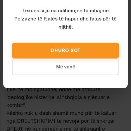
tjetër, që kurrë nuk u luftua seriozisht nga
regjimi, se SHQIPJA E NJËSUAR ishte shqipja “e
Lexues si ju na ndihmojnë ta mbajmë
drejtë”, shqipja e “njeriut të ri socialist”, dhe
Peizazhe të Fjalës të hapur dhe falas për të
praktika e saj, ose zbatimi i NORMËS, ishte
gjithë.
formë dhe konfirmim i pjesëmarrjes në ndërtimin
e socializmit nga ana e përdoruesve të
gjuhës
[4]
. Ashtu u arrit deri atje, sa një formë në
DHURO SOT
thelb konvencionale dhe artificiale e shqipes, e
nevojshme për të homogjenizuar komunikimin
Më vonë
dhe për të siguruar që shteti dhe qytetarët të
komunikonin mes tyre duke u riprodhuar si të
tillë, të mbingarkohej edhe me atribute
ideologjike histerike, si “shqipja e njësuar e
kombit”.
Kështu nuk u desh shumë mund për të kaluar
nga DREJTSHKRIMI te nevoja për të shkruar
DREJT, në kundërvënie me të shkruarit e