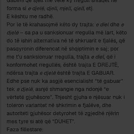
Gabimi që sjell me vete ky rregull shfaqet në
forma si
e djelë, djell, mjell, qjell,
etj.
E kështu me radhë.
Por le të krahasojmë këto dy trajta:
e diel
dhe
e
djelë
– sa pa u sanksionuar rregulla më lart, këto
do të ishin alternativa në të shkruarit e fjalës, që
pasqyronin diferencat në shqiptimin e saj; por
me t’u sanksionuar rregulla, trajta
e diel
, që i
konformohet rregullës, është trajta E DREJTË,
ndërsa trajta
e djelë
është trajta E GABUAR.
Edhe pse nuk ka asgjë esencialisht “të gabuar”
tek
e djelë
, asnjë shmangie nga ndonjë “e
vërtetë gjuhësore”. Thjesht gjuha e njësuar nuk i
toleron variantet në shkrimin e fjalëve, dhe
autoriteti gjuhësor detyrohet të zgjedhë njërin
mes tyre si atë që “DUHET”.
Faza fillestare: