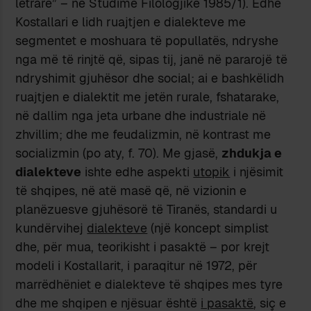
letrare” – në Studime Filologjike 1985/1). Edhe
Kostallari e lidh ruajtjen e dialekteve me
segmentet e moshuara të popullatës, ndryshe
nga më të rinjtë që, sipas tij, janë në pararojë të
ndryshimit gjuhësor dhe social; ai e bashkëlidh
ruajtjen e dialektit me jetën rurale, fshatarake,
në dallim nga jeta urbane dhe industriale në
zhvillim; dhe me feudalizmin, në kontrast me
socializmin (po aty, f. 70). Me gjasë,
zhdukja e
dialekteve
ishte edhe aspekti
utopik
i njësimit
të shqipes, në atë masë që, në vizionin e
planëzuesve gjuhësorë të Tiranës, standardi u
kundërvihej
dialekteve
(një koncept simplist
dhe, për mua, teorikisht i pasaktë – por krejt
modeli i Kostallarit, i paraqitur në 1972, për
marrëdhëniet e dialekteve të shqipes mes tyre
dhe me shqipen e njësuar është
i pasaktë
, siç e