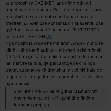
të pranosh se GABIMET janë
nënprodukt
i
rregullave të pranuara. Por këto rregulla – sado
të dobishme në vetvete dhe të bazuara në
traditën,
usus
-in ose konsensusin akademik ose
qytetar – nuk kanë të bëjnë me TË VËRTETËN,
as me TË DREJTËN.
[1]
Nga ndajfolja
drejt
dhe mbiemri
i drejtë
mund të
vijnë – dhe kanë ardhur – një mori rrejshmërish.
Në fakt, rregulla drejtshkrimore është formuluar
në mënyrë të tillë, që përcaktojë se cila nga
trajtat alternative të drejtshkrimit të një fjale do
të jetë ajo
e rregullta
(ose normative), p.sh. (citoj
nga manuali):
Shkruhen me
-u-
në të gjitha rasat emrat
dhe mbiemrat më
-ull, -ur
si dhe fjalët e
formuara prej tyre.