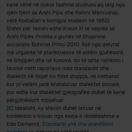
kanë vënë në dukje tashmë studiues aq larg nga
njëri-tjetri sa Arshi Pipa dhe Rahmi Memushaj;
vetë Kostallari e korrigjoi modelin në 1982).
Shihni për temën edhe Kreun XI të veprës së
Arshi Pipës
Politika e gjuhës në Shqipninë
socialiste,
Botimet Princi 2010. Një nga detyrat
më urgjente të planëzuesve të sotëm gjuhësorë,
në Shqipëri dhe në Kosovë, do të ishte rishikimi i
teorisë rreth raporteve mes standardit dhe
dialektit në trojet ku flitet shqipja, në rrethanat
kur jo vetëm janë kristalizuar dialektet sociale,
por edhe kur dialektet gjeografike duket të kenë
përgjithësisht mbijetuar.
[6]
Idealisht, ky shkrim duhet lexuar në
kontekstin e krijuar nga eseja e rëndësishme e
Eda Derhemit,
Standardi ynë dhe planifikimi
gjuhësor III
, botuar në këtë revistë.