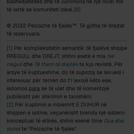
bashkëjetesës dhe të
commons
në një nivel më
të lartë se komuniteti lokal.
[6]
© 2022 Peizazhe të fjalës™. Të gjitha të drejtat
të rezervuara.
[1]
Për kompleksitetin semantik të fjalëve shqipe
RREGULL dhe DREJT, shihni esetë e mia
Në
rregull
dhe
Të them të drejtën
te kjo revistë. Për
arsye të kuptueshme, do të supozoj se lexuesi i
interesuar për temën do t’i lexojë këto ese,
sidomos
para
se të ulet dhe të komentojë
publikisht për shkrimin e tanishëm.
[2]
Për kuptimin e mbiemrit E DUHUR në
shqipen e sotme, veçanërisht brenda një sistemi
konceptual të etikës, shihni esenë time
Dua dhe
duhet
te “Peizazhe të fjalës”.