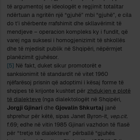
të argumentoj se ideologët e regjimit totalitar
ndërtuan a ngritën një “gjuhë” mbi “gjuhë”, e cila
do t’i shërbente rrafshimit dhe skllavërimit të
mendjeve – operacion kompleks ky i fundit, që
varej nga suksesi i homogjenizimit të shkollës
dhe të mjedisit publik në Shqipëri, nëpërmjet
planëzimit gjuhësor.
[5]
Në fakt, duket sikur promotorët e
sanksionimit të standardit në vitet 1960
njëfarësoj prisnin që adoptimi i kësaj forme të
shqipes të krijonte kushtet për
zhdukjen e plotë
të dialekteve
(nga dialektologët në Shqipëri,
Jorgji Gjinari
dhe
Gjovalin Shkurtaj
janë
shprehur për këtë, sipas Janet Byron-it,
vep.cit.
f.69; edhe në vitin 1985 Gjinari vazhdon të flasë
për “tretje të dialekteve” përballë “gjuhës