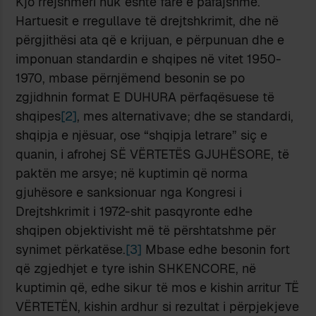
Kjo rrejshmëri nuk është fare e pafajshme.
Hartuesit e rregullave të drejtshkrimit, dhe në
përgjithësi ata që e krijuan, e përpunuan dhe e
imponuan standardin e shqipes në vitet 1950-
1970, mbase përnjëmend besonin se po
zgjidhnin format E DUHURA përfaqësuese të
shqipes
[2]
, mes alternativave; dhe se standardi,
shqipja e njësuar, ose “shqipja letrare” siç e
quanin, i afrohej SË VËRTETËS GJUHËSORE, të
paktën me arsye; në kuptimin që norma
gjuhësore e sanksionuar nga Kongresi i
Drejtshkrimit i 1972-shit pasqyronte edhe
shqipen objektivisht më të përshtatshme për
synimet përkatëse.
[3]
Mbase edhe besonin fort
që zgjedhjet e tyre ishin SHKENCORE, në
kuptimin që, edhe sikur të mos e kishin arritur TË
VËRTETËN, kishin ardhur si rezultat i përpjekjeve