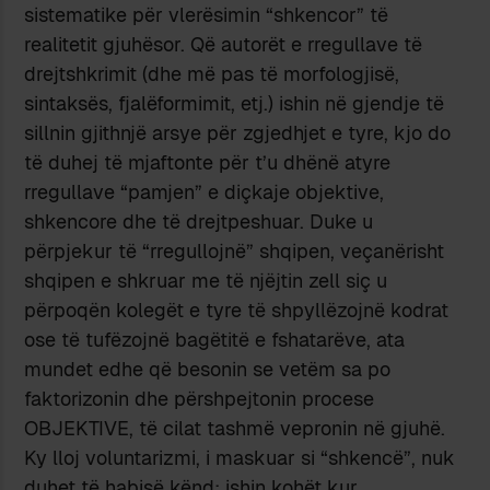
sistematike për vlerësimin “shkencor” të
realitetit gjuhësor. Që autorët e rregullave të
drejtshkrimit (dhe më pas të morfologjisë,
sintaksës, fjalëformimit, etj.) ishin në gjendje të
sillnin gjithnjë arsye për zgjedhjet e tyre, kjo do
të duhej të mjaftonte për t’u dhënë atyre
rregullave “pamjen” e diçkaje objektive,
shkencore dhe të drejtpeshuar. Duke u
përpjekur të “rregullojnë” shqipen, veçanërisht
shqipen e shkruar me të njëjtin zell siç u
përpoqën kolegët e tyre të shpyllëzojnë kodrat
ose të tufëzojnë bagëtitë e fshatarëve, ata
mundet edhe që besonin se vetëm sa po
faktorizonin dhe përshpejtonin procese
OBJEKTIVE, të cilat tashmë vepronin në gjuhë.
Ky lloj voluntarizmi, i maskuar si “shkencë”, nuk
duhet të habisë kënd: ishin kohët kur