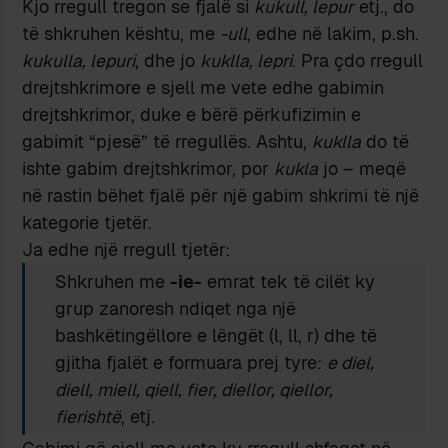
Kjo rregull tregon se fjalë si
kukull, lepur
etj., do
të shkruhen kështu, me
-ull
, edhe në lakim, p.sh.
kukulla, lepuri
, dhe jo
kuklla, lepri
. Pra çdo rregull
drejtshkrimore e sjell me vete edhe gabimin
drejtshkrimor, duke e bërë përkufizimin e
gabimit “pjesë” të rregullës. Ashtu,
kuklla
do të
ishte gabim drejtshkrimor, por
kukla
jo – meqë
në rastin bëhet fjalë për një gabim shkrimi të një
kategorie tjetër.
Ja edhe një rregull tjetër:
Shkruhen me
-ie-
emrat tek të cilët ky
grup zanoresh ndiqet nga një
bashkëtingëllore e lëngët (l, ll, r) dhe të
gjitha fjalët e formuara prej tyre:
e diel,
diell, miell, qiell, fier, diellor, qiellor,
fierishtë
, etj.