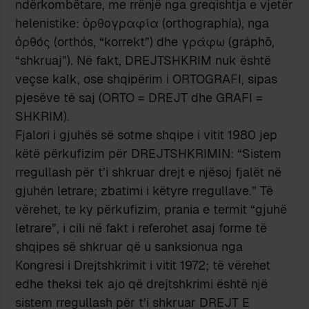
ndërkombëtare, me rrënjë nga greqishtja e vjetër
helenistike: ὀρθογραφία (orthographía), nga
ὀρθός (orthós, “korrekt”) dhe γράφω (gráphō,
“shkruaj”). Në fakt, DREJTSHKRIM nuk është
veçse kalk, ose shqipërim i ORTOGRAFI, sipas
pjesëve të saj (ORTO = DREJT dhe GRAFI =
SHKRIM).
Fjalori i gjuhës së sotme shqipe i vitit 1980 jep
këtë përkufizim për DREJTSHKRIMIN: “Sistem
rregullash për t’i shkruar drejt e njësoj fjalët në
gjuhën letrare; zbatimi i këtyre rregullave.” Të
vërehet, te ky përkufizim, prania e termit “gjuhë
letrare”, i cili në fakt i referohet asaj forme të
shqipes së shkruar që u sanksionua nga
Kongresi i Drejtshkrimit i vitit 1972; të vërehet
edhe theksi tek ajo që drejtshkrimi është një
sistem rregullash për t’i shkruar DREJT E