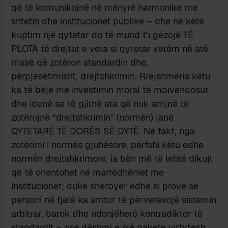
që të komunikojnë në mënyrë harmonike me
shtetin dhe institucionet publike – dhe në këtë
kuptim një qytetar do të mund t’i gëzojë TË
PLOTA të drejtat e veta si qytetar vetëm në atë
masë që zotëron standardin dhe,
përpjesëtimisht, drejtshkrimin. Rrejshmëria këtu
ka të bëjë me investimin moral të mbivendosur
dhe idenë se të gjithë ata që nuk arrijnë të
zotërojnë “drejtshkrimin” (normën) janë
QYTETARË TË DORËS SË DYTË. Në fakt, nga
zotërimi i normës gjuhësore, përfshi këtu edhe
normën drejtshkrimore, ia bën më të lehtë dikujt
që të orientohet në marrëdhëniet me
institucionet; duke shërbyer edhe si provë se
personi në fjalë ka arritur të përvetësojë sistemin
arbitrar, barok dhe ndonjëherë kontradiktor të
standardit – ose dëshmi e një pakete virtytesh