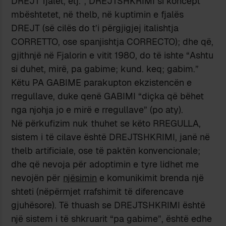
DREJT fjalët, etj.”, DREJTSHKRIMI si koncept
mbështetet, në thelb, në kuptimin e fjalës
DREJT (së cilës do t’i përgjigjej italishtja
CORRETTO, ose spanjishtja CORRECTO); dhe që,
gjithnjë në Fjalorin e vitit 1980, do të ishte “Ashtu
si duhet, mirë, pa gabime; kund. keq; gabim.”
Këtu PA GABIME parakupton ekzistencën e
rregullave, duke qenë GABIMI “diçka që bëhet
nga njohja jo e mirë e rregullave” (po aty).
Në përkufizim nuk thuhet se këto RREGULLA,
sistem i të cilave është DREJTSHKRIMI, janë në
thelb artificiale, ose të paktën konvencionale;
dhe që nevoja për adoptimin e tyre lidhet me
nevojën për
njësimin
e komunikimit brenda një
shteti (nëpërmjet rrafshimit të diferencave
gjuhësore). Të thuash se DREJTSHKRIMI është
një sistem i të shkruarit “pa gabime”, është edhe