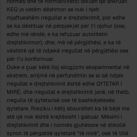
normës dhe të normativitetit) dikush që shkruan
KEQ jo vetëm dëshmon se nuk i njeh
mjaftueshëm rregullat e drejtshkrimit, por edhe
se ka dështuar në përpjekjet për t’i njohur (ose,
edhe më rëndë, e ka refuzuar autoritetin
drejtshkrimor); dhe, më në përgjithësi, e ka të
vështirë që të ndjekë rregullat në përgjithësi ose
për t’u konformuar.
Duke e çuar këtë lloj silogjizmi eksperimental në
ekstrem, arrijmë në përfundimin se ai që ndjek
rregullat e drejtshkrimit është edhe QYTETAR I
MIRË; dhe rregullat e drejtshkrimit janë, në thelb,
rregulla të qytetarisë ose të bashkëjetesës
qytetare. Rreziku i këtij absurditeti ka të bëjë me
atë që nuk është krejtësisht i gabuar. Mësimi i
drejtshkrimit dhe i normës gjuhësore në shkollë
synon të përgatitë qytetarë “të mirë”, ose të tillë