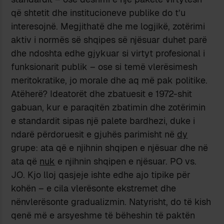
që shtetit dhe institucioneve publike do t’u
interesojnë. Megjithatë dhe me logjikë, zotërimi
aktiv i normës së shqipes së njësuar duhet parë
dhe ndoshta edhe gjykuar si virtyt profesional i
funksionarit publik – ose si temë vlerësimesh
meritokratike, jo morale dhe aq më pak politike.
Atëherë? Ideatorët dhe zbatuesit e 1972-shit
gabuan, kur e paraqitën zbatimin dhe zotërimin
e standardit sipas një palete bardhezi, duke i
ndarë përdoruesit e gjuhës parimisht në
dy
grupe: ata që e njihnin shqipen e njësuar dhe në
ata që
nuk
e njihnin shqipen e njësuar. PO vs.
JO. Kjo lloj qasjeje ishte edhe ajo tipike për
kohën – e cila vlerësonte ekstremet dhe
nënvlerësonte gradualizmin. Natyrisht, do të kish
qenë më e arsyeshme të bëheshin të paktën