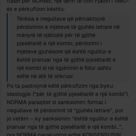
flasin për NORMË, një term të cilin Fjalori i 1980-
ës e përkufizon kështu:
Tërësia e rregullave që përcaktojnë
përdorimin e mjeteve të gjuhës letrare në
mënyrë të njëllojtë për të gjithë
pjesëtarët e një kombi; përdorimi i
mjeteve gjuhësore që është ngulitur e
është pranuar nga të gjithë pjesëtarët e
një kombi si në ligjërimin e folur ashtu
edhe në atë të shkruar.
Po ta pastrojmë këtë përkufizim nga byku
ideologjik (“për të gjithë pjesëtarët e një kombi”),
NORMA paraqitet si sanksionim formal i
rregullave të përdorimit të “gjuhës letrare”, por
jo vetëm – ky sanksionim “është ngulitur e është
pranuar nga të gjithë pjesëtarët e një kombi…”,
pra NORMA parakupton edhe KONSENSUSIN.