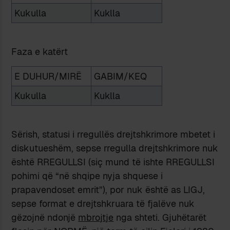
Kukulla
Kuklla
Faza e katërt
E DUHUR/MIRË
GABIM/KEQ
Kukulla
Kuklla
Sërish, statusi i rregullës drejtshkrimore mbetet i
diskutueshëm, sepse rregulla drejtshkrimore nuk
është RREGULLSI (siç mund të ishte RREGULLSI
pohimi që “në shqipe nyja shquese i
prapavendoset emrit”), por nuk është as LIGJ,
sepse format e drejtshkruara të fjalëve nuk
gëzojnë ndonjë
mbrojtje
nga shteti. Gjuhëtarët