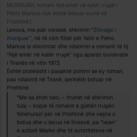
MUNGUAR, romani
Një emër në katër rrugë
i
Petro Markos nuk është botuar kurrë në
Prishtinë.)
Lexova, me pak vonesë, shkrimin “
Zhivago i
munguar
”, në të cilin flitet për fatin e Petro
Markos si shkrimtar dhe ndalimin e romanit të tij
“Një emër në katër rrugë” nga aparati burokratik
i Tiranës në vitin 1973.
Është plotësisht i pasaktë pohimi se ky roman,
pas ndalimit në Tiranë, qenkësh botuar në
Prishtinë.
“Me sa shoh tani, – thuhet në shkrimin
tuaj – kopje të romanit e gjetën rrugën
fshehurazi për në Prishtinë dhe vepra u
botua dhe u lexua në Kosovë, pa “lejen”
e autorit Marko dhe të autoriteteve në