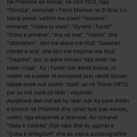
Në Prishtinë qe botuar, në vitin 1972, nga
“Rilindja”, kompleti i Petro Markos në 9 libra, ku
bëjnë pjesë: vëllimi me poezi “Horizont”,
romanet: “Hasta la vista”, “Qytetit i fundit”,
“Stina e armëve”, “Ara në mal”, “Halimi” dhe
“Ultimatum”, libri me skica me titull “Gazetari,
mbreti e uria” dhe libri me tregime me titull
“Tregime”, por jo edhe romani “Një emër në
katër rrugë”. Ky i fundit nuk është botuar jo
vetëm në kuadër të kompletit prej nëntë librash,
sepse ende nuk kishte “dalë” as në Tiranë (1973),
por as më vonë (si libër i veçantë).
Asnjëherë deri më sot ky libër nuk ka parë dritën
e botimit në Prishtinë dhe njihet fare pak këndej,
vetëm nga ekspertët e letërsisë. As romanet
“Nata e Ustikës” (Një natë dhe dy agime) e
“Çuka e shtegtarit” dhe as vepra autobiografike