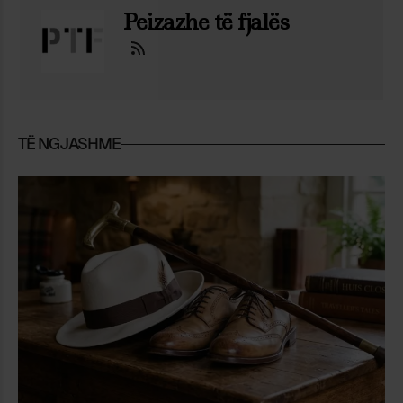
Peizazhe të fjalës
TË NGJASHME