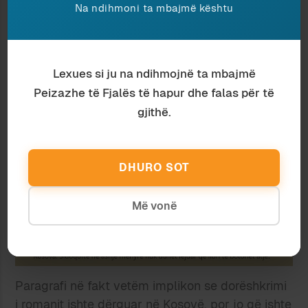
të realizmit socialist, përfshirë edhe poemën “Në
Na ndihmoni ta mbajmë kështu
mesditë Byroja Politike u mblodh”, për të cilën u
çua aq shumë pluhur.
Prishtinë, 22 nëntor 2021
Lexues si ju na ndihmojnë ta mbajmë
Me nderime,
Peizazhe të Fjalës të hapur dhe falas për të
Agim Vinca
gjithë.
Shënim i A.V.
: Pohimi im, për botimin e romanit
në Prishtinë, mbështetej te ky paragraf, nxjerrë
DHURO SOT
nga shënimet e Ramiz Alisë, drejtuar “shokut
Pipi” dhe botuar në
memorie.al
.
Më vonë
Paragrafi në fakt vetëm implikon se dorëshkrimi
i romanit
ishte dërguar
në Kosovë, por jo që ishte