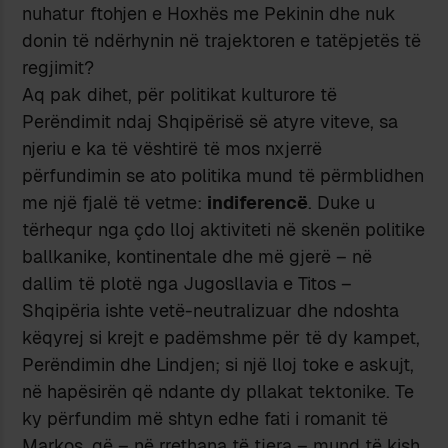
nuhatur ftohjen e Hoxhës me Pekinin dhe nuk
donin të ndërhynin në trajektoren e tatëpjetës të
regjimit?
Aq pak dihet, për politikat kulturore të
Perëndimit ndaj Shqipërisë së atyre viteve, sa
njeriu e ka të vështirë të mos nxjerrë
përfundimin se ato politika mund të përmblidhen
me një fjalë të vetme:
indiferencë
. Duke u
tërhequr nga çdo lloj aktiviteti në skenën politike
ballkanike, kontinentale dhe më gjerë – në
dallim të plotë nga Jugosllavia e Titos –
Shqipëria ishte vetë-neutralizuar dhe ndoshta
këqyrej si krejt e padëmshme për të dy kampet,
Perëndimin dhe Lindjen; si një lloj toke e askujt,
në hapësirën që ndante dy pllakat tektonike. Te
ky përfundim më shtyn edhe fati i romanit të
Markos, që – në rrethana të tjera – mund të kish