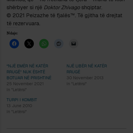
shërbyer si një
Doktor Zhivago
shqiptar.
© 2021 Peizazhe të fjalës™. Të gjitha të drejtat
të rezervuara.
Ndaje:
“NJË EMËR NË KATËR
NJË LIBËR NË KATËR
RRUGË” NUK ËSHTË
RRUGË
BOTUAR NË PRISHTINË
30 November 2013
25 November 2021
In "Letërsi"
In "Letërsi"
TURPI I KOMBIT
13 June 2010
In "Letërsi"