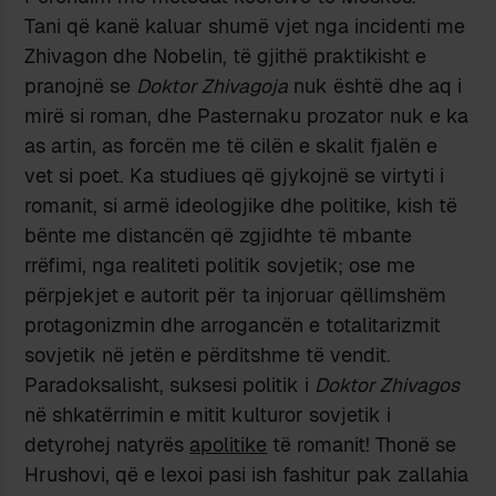
Tani që kanë kaluar shumë vjet nga incidenti me
Zhivagon dhe Nobelin, të gjithë praktikisht e
pranojnë se
Doktor Zhivagoja
nuk është dhe aq i
mirë si roman, dhe Pasternaku prozator nuk e ka
as artin, as forcën me të cilën e skalit fjalën e
vet si poet. Ka studiues që gjykojnë se virtyti i
romanit, si armë ideologjike dhe politike, kish të
bënte me distancën që zgjidhte të mbante
rrëfimi, nga realiteti politik sovjetik; ose me
përpjekjet e autorit për ta injoruar qëllimshëm
protagonizmin dhe arrogancën e totalitarizmit
sovjetik në jetën e përditshme të vendit.
Paradoksalisht, suksesi politik i
Doktor Zhivagos
në shkatërrimin e mitit kulturor sovjetik i
detyrohej natyrës
apolitike
të romanit! Thonë se
Hrushovi, që e lexoi pasi ish fashitur pak zallahia