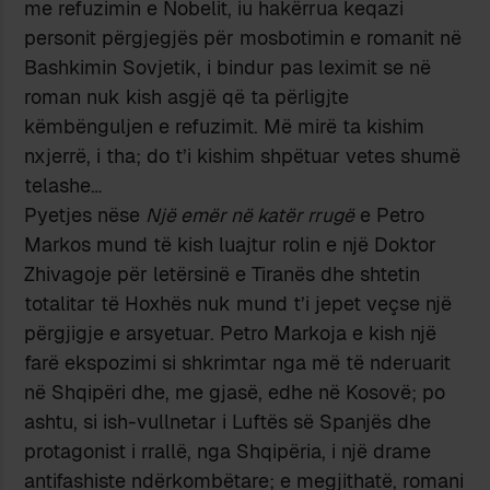
me refuzimin e Nobelit, iu hakërrua keqazi
personit përgjegjës për mosbotimin e romanit në
Bashkimin Sovjetik, i bindur pas leximit se në
roman nuk kish asgjë që ta përligjte
këmbënguljen e refuzimit. Më mirë ta kishim
nxjerrë, i tha; do t’i kishim shpëtuar vetes shumë
telashe…
Pyetjes nëse
Një emër në katër rrugë
e Petro
Markos mund të kish luajtur rolin e një Doktor
Zhivagoje për letërsinë e Tiranës dhe shtetin
totalitar të Hoxhës nuk mund t’i jepet veçse një
përgjigje e arsyetuar. Petro Markoja e kish një
farë ekspozimi si shkrimtar nga më të nderuarit
në Shqipëri dhe, me gjasë, edhe në Kosovë; po
ashtu, si ish-vullnetar i Luftës së Spanjës dhe
protagonist i rrallë, nga Shqipëria, i një drame
antifashiste ndërkombëtare; e megjithatë, romani