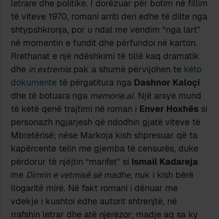
letrare dhe politike. I dorëzuar për botim në fillim
të viteve 1970, romani arriti deri edhe të dilte nga
shtypshkronja, por u ndal me vendim “nga lart”
në momentin e fundit dhe përfundoi në karton.
Rrethanat e një ndëshkimi të tillë kaq dramatik
dhe
in extremis
pak a shumë përvijohen te
këto
dokumente
të përgatitura nga
Dashnor Kaloçi
dhe të botuara nga
memorie.al
. Një arsye mund
të ketë qenë trajtimi në roman i
Enver Hoxhës
si
personazh ngjarjesh që ndodhin gjatë viteve të
Mbretërisë; nëse Markoja kish shpresuar që ta
kapërcente telin me gjemba të censurës, duke
përdorur të njëjtin “marifet” si
Ismail Kadareja
me
Dimrin e vetmisë së madhe
, nuk i kish bërë
llogaritë mirë. Në fakt romani i dënuar me
vdekje i kushtoi edhe autorit shtrenjtë, në
rrafshin letrar dhe atë njerëzor; madje aq sa ky