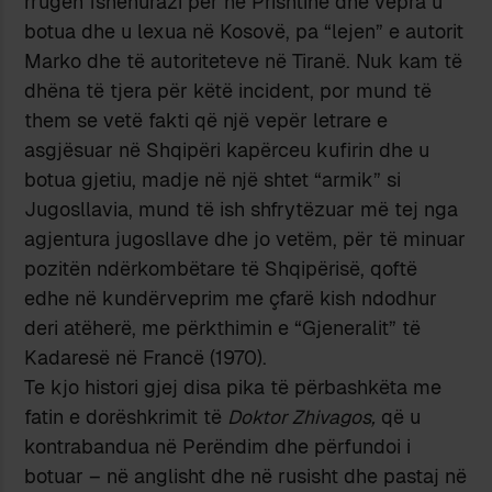
rrugën fshehurazi për në Prishtinë dhe vepra u
botua dhe u lexua në Kosovë, pa “lejen” e autorit
Marko dhe të autoriteteve në Tiranë. Nuk kam të
dhëna të tjera për këtë incident, por mund të
them se vetë fakti që një vepër letrare e
asgjësuar në Shqipëri kapërceu kufirin dhe u
botua gjetiu, madje në një shtet “armik” si
Jugosllavia, mund të ish shfrytëzuar më tej nga
agjentura jugosllave dhe jo vetëm, për të minuar
pozitën ndërkombëtare të Shqipërisë, qoftë
edhe në kundërveprim me çfarë kish ndodhur
deri atëherë, me përkthimin e “Gjeneralit” të
Kadaresë në Francë (1970).
Te kjo histori gjej disa pika të përbashkëta me
fatin e dorëshkrimit të
Doktor Zhivagos,
që u
kontrabandua në Perëndim dhe përfundoi i
botuar – në anglisht dhe në rusisht dhe pastaj në