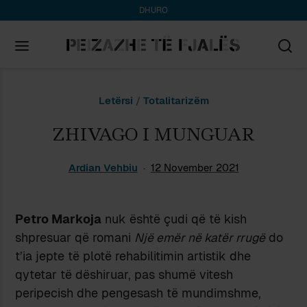
DHURO
Search
Letërsi
/
Totalitarizëm
for:
ZHIVAGO I MUNGUAR
Ardian Vehbiu
12 November 2021
Petro Markoja
nuk është çudi që të kish
shpresuar që romani
Një emër në katër rrugë
do
t’ia jepte të plotë rehabilitimin artistik dhe
qytetar të dëshiruar, pas shumë vitesh
peripecish dhe pengesash të mundimshme,