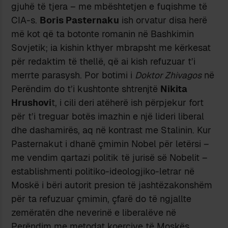
gjuhë të tjera – me mbështetjen e fuqishme të
CIA-s.
Boris Pasternaku
ish orvatur disa herë
më kot që ta botonte romanin në Bashkimin
Sovjetik; ia kishin kthyer mbrapsht me kërkesat
për redaktim të thellë, që ai kish refuzuar t’i
merrte parasysh. Por botimi i
Doktor Zhivagos
në
Perëndim do t’i kushtonte shtrenjtë
Nikita
Hrushovi
t, i cili deri atëherë ish përpjekur fort
për t’i treguar botës imazhin e një lideri liberal
dhe dashamirës, aq në kontrast me Stalinin. Kur
Pasternakut i dhanë çmimin Nobel për letërsi –
me vendim qartazi politik të jurisë së Nobelit –
establishmenti politiko-ideologjiko-letrar në
Moskë i bëri autorit presion të jashtëzakonshëm
për ta refuzuar çmimin, çfarë do të ngjallte
zemëratën dhe neverinë e liberalëve në
Perëndim me metodat koercive të Moskës.