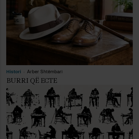
Histori
Arber Shtëmbari
BURRI QË ECTE