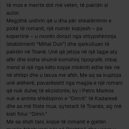
të mos e merrte dot më veten, të paktën si
autor.
Megjithë urdhrin që u dha për shkatërrimin e
plotë të romanit, një numër kopjesh – pa
kopertinë – u nxorën dorazi nga shtypshkronja
(stabilimenti “Mihal Duri”) dhe qarkulluan të
paktën në Tiranë. Unë që jetoja në një lagje aty
afër dhe kisha shumë komshinj tipografë, mbaj
mend si një nga këto kopje mbërriti edhe tek ne
në shtëpi dhe u lexua me afsh. Me aq sa kuptoja
unë atëherë, pavarësisht nga magjia e një romani
që nuk duhej të ekzistonte, ky i Petro Markos
nuk e arrinte shkëlqimin e “Dimrit” të Kadaresë
dhe as më fliste mua, qytetarit të Tiranës, siç më
kish folur “Dimri.”
Me sa shoh tani, kopje të romanit e gjetën