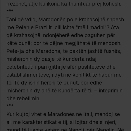
rrëzohet, atje ku ikona ka triumfuar prej kohësh.
***
Tani që vdiq, Maradonën po e krahasojnë shpesh
me Pelen e Brazilit: cili ishte “më i madhi”? Ata
që krahasojnë, ndonjëherë edhe paguhen për
këtë punë; por të bëjnë megjithatë të mendosh.
Pele-ja dhe Maradona, të paktën jashtë fushës,
mishëronin dy qasje të kundërta ndaj
celebritetit: i pari gjithnjë afër pushteteve dhe
establishmenteve, i dyti në konflikt të hapur me
to. Të dy ishin heronj të Jugut, por edhe
mishëronin dy anë të kundërta të tij – integrimin
dhe rebelimin.
***
Kur kujtoj vitet e Maradonës në Itali, mendoj se
ai, me karakteristikat e tij, si lojtar dhe si njeri,
mund të luante vetëm në Napoli, për Napolin. Në