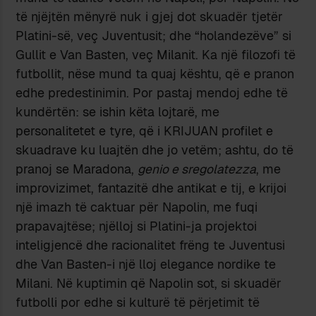
të njëjtën mënyrë nuk i gjej dot skuadër tjetër
Platini-së, veç Juventusit; dhe “holandezëve” si
Gullit e Van Basten, veç Milanit. Ka një filozofi të
futbollit, nëse mund ta quaj kështu, që e pranon
edhe predestinimin. Por pastaj mendoj edhe të
kundërtën: se ishin këta lojtarë, me
personalitetet e tyre, që i KRIJUAN profilet e
skuadrave ku luajtën dhe jo vetëm; ashtu, do të
pranoj se Maradona,
genio e sregolatezza
, me
improvizimet, fantazitë dhe antikat e tij, e krijoi
një imazh të caktuar për Napolin, me fuqi
prapavajtëse; njëlloj si Platini-ja projektoi
inteligjencë dhe racionalitet frëng te Juventusi
dhe Van Basten-i një lloj elegance nordike te
Milani. Në kuptimin që Napolin sot, si skuadër
futbolli por edhe si kulturë të përjetimit të