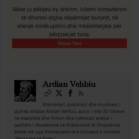
Nëse ju pëlqeu ky shkrim, lutemi konsideroni
të dhuroni diçka nëpërmjet butonit, në
shenjë mirëkuptimi dhe mbështetjeje për
përpjekjet tona.
Ardian Vehbiu
Shkrimtari, publicisti dhe studiuesi i
gjuhës shqipe Ardian Vehbiu, autor i mbi 20 librave
në eseistikë dhe fiction dhe njëherazi anëtar i
jashtëm i Akademisë së Shkencave të Shqipërisë,
është një nga themeluesit dhe botuesit e revistës
“Peizazhe të fjalës”.