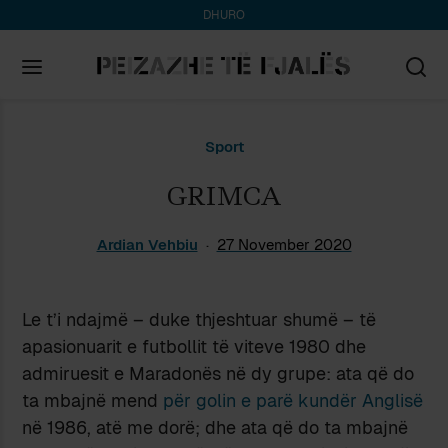
DHURO
Search
Sport
for:
GRIMCA
Ardian Vehbiu
27 November 2020
Le t’i ndajmë – duke thjeshtuar shumë – të
apasionuarit e futbollit të viteve 1980 dhe
admiruesit e Maradonës në dy grupe: ata që do
ta mbajnë mend
për golin e parë kundër Anglisë
në 1986, atë me dorë; dhe ata që do ta mbajnë