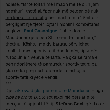
ndjesë. “Ishte lojtari më i madh me të cilin jam
ndeshur”, thotë ai, “por nuk më pëlqen që
nuk
më kërkoi kurrë falje
për mashtrimin.” Shilton-it i
përgjigjet një tjetër lojtar i njohur i kombëtares
angleze,
Paul Gascoigne
: “ishte dora e
Maradonës që e bëri Shilton-in të famshëm,”
thotë ai. Kështu, me dy batuta, përvijohet
konflikti mes sportivitetit dhe famës, tipik për
futbollin e niveleve të larta. Pa çka se fama e
bën ndonjëherë të pamundur sportivitetin; pa
çka se ka prej nesh që ende ia lëshojnë
sportivitetit kryet e vendit.
***
Dje
shkrova diçka për emrat e Maradonës
– nga
pibe de oro
te
D10S
; sot lexoj një përsiatje të
mençur të agjentit të tij,
Stefano Ceci
, që thotë: