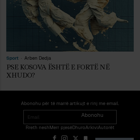
Sport
Arben Dedja
PSE KOSOVA ËSHTË E FORTË NË
XHUDO?
Abonohu për të marrë artikujt e rinj me email.
Email
Abonohu
Rreth nesh
Merr pjes​​ë​
Dhuro
Arkivi
Autorët