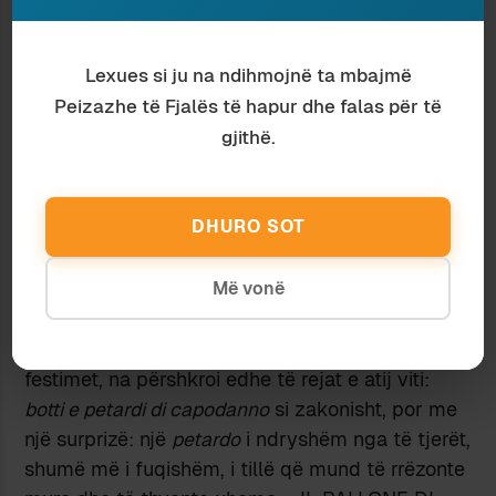
procesion karnavali të pandalshëm.
Më kujtohet se, pak javë pasi isha vendosur në
Lexues si ju na ndihmojnë ta mbajmë
një nga lagjet më “maradoniane” të Napolit, ia
Peizazhe të Fjalës të hapur dhe falas për të
behën Krishtlindjet dhe pastaj i famshmi, ose
gjithë.
mbase famëkeqi Capodanno napolitan – të cilin
tradicionalisht e festojnë me gjithfarë
fishekzjarrësh, shashkash, shpërthimesh dhe
DHURO SOT
zhurmash të tjera të paimagjinueshme. Na
këshilluan që të mos dilnim nga shtëpia, të
mbyllnim dritaret, të ulnim grilat – mundësisht të
Më vonë
fiknim edhe dritat, sepse së shpejti do të niste
“lufta”. Një komshi, veçanërisht i angazhuar në
festimet, na përshkroi edhe të rejat e atij viti:
botti e petardi di capodanno
si zakonisht, por me
një surprizë: një
petardo
i ndryshëm nga të tjerët,
shumë më i fuqishëm, i tillë që mund të rrëzonte