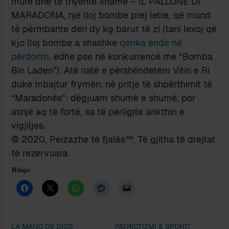
mure dhe të thyente xhame – IL PALLONE DI
MARADONA, një lloj bombe prej letre, që mund
të përmbante deri dy kg barut të zi (tani lexoj që
kjo lloj bombe a shashke
qenka ende në
përdorim
, edhe pse në konkurrencë me “Bomba
Bin Laden”). Atë natë e përshëndetëm Vitin e Ri
duke mbajtur frymën, në pritje të shpërthimit të
“Maradonës”: dëgjuam shumë e shumë, por
asnjë aq të fortë, sa të përligjte ankthin e
vigjiljes.
© 2020, Peizazhe të fjalës™. Të gjitha të drejtat
të rezervuara.
Ndaje:
LA MANO DE DIOS
PATRIOTIZMI & SPORTI