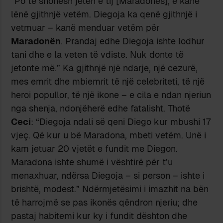
“Po të shohësh jetën e tij [Maradonës], e kanë
lënë gjithnjë vetëm. Diegoja ka qenë gjithnjë i
vetmuar – kanë menduar vetëm për
Maradonën
. Prandaj edhe Diegoja ishte lodhur
tani dhe e la veten të vdiste. Nuk donte të
jetonte më.” Ka gjithnjë një ndarje, një cezurë,
mes emrit dhe mbiemrit të një celebriteti, të një
heroi popullor, të një ikone – e cila e ndan njeriun
nga shenja, ndonjëherë edhe fatalisht. Thotë
Ceci
: “Diegoja ndali së qeni Diego kur mbushi 17
vjeç. Që kur u bë Maradona, mbeti vetëm. Unë i
kam jetuar 20 vjetët e fundit me Diegon.
Maradona ishte shumë i vështirë për t’u
menaxhuar, ndërsa Diegoja – si person – ishte i
brishtë, modest.” Ndërmjetësimi i imazhit na bën
të harrojmë se pas ikonës qëndron njeriu; dhe
pastaj habitemi kur ky i fundit dështon dhe