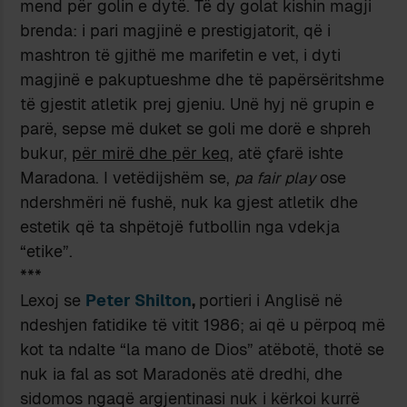
mend për golin e dytë. Të dy golat kishin magji
brenda: i pari magjinë e prestigjatorit, që i
mashtron të gjithë me marifetin e vet, i dyti
magjinë e pakuptueshme dhe të papërsëritshme
të gjestit atletik prej gjeniu. Unë hyj në grupin e
parë, sepse më duket se goli me dorë e shpreh
bukur,
për mirë dhe për keq
, atë çfarë ishte
Maradona. I vetëdijshëm se,
pa fair play
ose
ndershmëri në fushë, nuk ka gjest atletik dhe
estetik që ta shpëtojë futbollin nga vdekja
“etike”.
***
Lexoj se
Peter Shilton
,
portieri i Anglisë në
ndeshjen fatidike të vitit 1986; ai që u përpoq më
kot ta ndalte “la mano de Dios” atëbotë, thotë se
nuk ia fal as sot Maradonës atë dredhi, dhe
sidomos ngaqë argjentinasi nuk i kërkoi kurrë