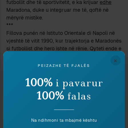
futbollit dhe të sportivitetit, e ka krijuar
edhe
Maradona, duke u integruar me të, qoftë në
mënyrë mistike.
***
Fillova punën në Istituto Orientale di Napoli në
vjeshtë të vitit 1990, kur trajektorja e Maradonës
si futbollist dhe hero ishte në rënie. Qyteti ende e
përçonte emrin dhe hijen e tij në çdo rrugë dhe
×
në çdo skaj, por e ndieje edhe se Maradona
PEIZAZHE TË FJALËS
tashmë
kish ndodhur
, fati i hidhur i atyre që
100%
fitojnë të drejtën të hyjnë në histori. Gjithsesi,
i pavarur
Maradona nuk përfaqësonte aq futbollin, sa
të
100%
falas
qenët
napolitan, me dritëhijet e veta: ai kish
gjetur te Napoli platenë që i duhej për të qenë
Maradona; por edhe Napoli kish gjetur te
Maradona njeriun e duhur, për ta hipur në një
Na ndihmoni ta mbajmë kështu
baldakin dhe për ta shëtitur rrugëve, në një