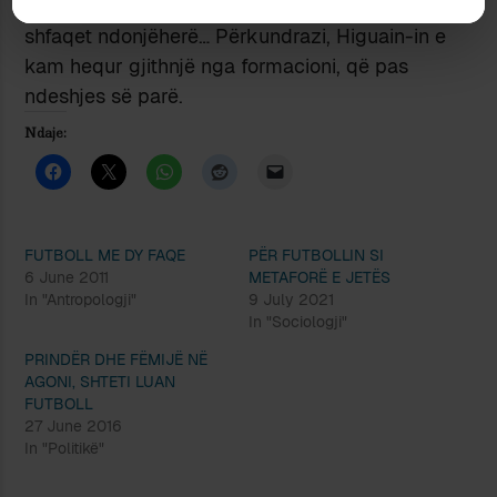
zakonisht hija e vetes, edhe kur qëllon të
shfaqet ndonjëherë… Përkundrazi, Higuain-in e
kam hequr gjithnjë nga formacioni, që pas
ndeshjes së parë.
Ndaje:
FUTBOLL ME DY FAQE
PËR FUTBOLLIN SI
6 June 2011
METAFORË E JETËS
In "Antropologji"
9 July 2021
In "Sociologji"
PRINDËR DHE FËMIJË NË
AGONI, SHTETI LUAN
FUTBOLL
27 June 2016
In "Politikë"