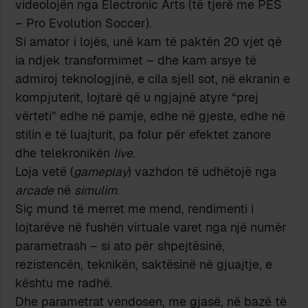
videolojën nga Electronic Arts (të tjerë me PES
– Pro Evolution Soccer).
Si amator i lojës, unë kam të paktën 20 vjet që
ia ndjek transformimet – dhe kam arsye të
admiroj teknologjinë, e cila sjell sot, në ekranin e
kompjuterit, lojtarë që u ngjajnë atyre “prej
vërteti” edhe në pamje, edhe në gjeste, edhe në
stilin e të luajturit, pa folur për efektet zanore
dhe telekronikën
live
.
Loja vetë (
gameplay
) vazhdon të udhëtojë nga
arcade
në
simulim
.
Siç mund të merret me mend, rendimenti i
lojtarëve në fushën virtuale varet nga një numër
parametrash – si ato për shpejtësinë,
rezistencën, teknikën, saktësinë në gjuajtje, e
kështu me radhë.
Dhe parametrat vendosen, me gjasë, në bazë të