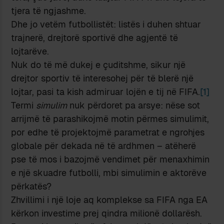
tjera të ngjashme.
Dhe jo vetëm futbollistët: listës i duhen shtuar
trajnerë, drejtorë sportivë dhe agjentë të
lojtarëve.
Nuk do të më dukej e çuditshme, sikur një
drejtor sportiv të interesohej për të blerë një
lojtar, pasi ta kish admiruar lojën e tij në FIFA.
[1]
Termi
simulim
nuk përdoret pa arsye: nëse sot
arrijmë të parashikojmë motin përmes simulimit,
por edhe të projektojmë parametrat e ngrohjes
globale për dekada në të ardhmen – atëherë
pse të mos i bazojmë vendimet për menaxhimin
e një skuadre futbolli, mbi simulimin e aktorëve
përkatës?
Zhvillimi i një loje aq komplekse sa FIFA nga EA
kërkon investime prej qindra milionë dollarësh.