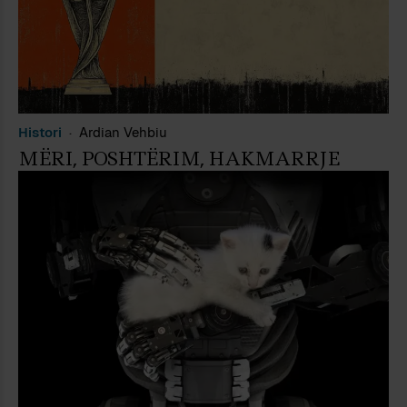
Histori
Ardian Vehbiu
MËRI, POSHTËRIM, HAKMARRJE