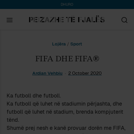
DHURO
Search
Lojëra
/
Sport
for:
FIFA DHE FIFA®
Ardian Vehbiu
2 October 2020
Ka futboll dhe futboll.
Ka futboll që luhet në stadiumin përjashta, dhe
futboll që luhet në stadium, brenda kompjuterit
tënd.
Shumë prej nesh e kanë provuar dorën me FIFA,