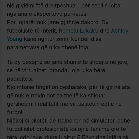
një gjykimi “të drejtpeshuar” për secilin lojtar,
nga ana e ekspertëve përkatës.
Por lojtarët nuk janë gjithnjë dakord. Dy
futbollistë të Interit,
Romelu Lukaku
dhe
Ashley
Young
kanë ngritur zërin, kundër disa
parametrave që u ka dhënë loja.
Të dy besojnë se janë shumë të shpejtë në jetë,
se në virtualitet; prandaj loja u ka bërë
padrejtësi.
Kjo mbase tingëllon qesharake, për të gjithë ata
që nuk e rrokin dot sa thellë ka shkuar
gërshetimi i realitetit me virtualitetin, edhe në
futboll.
Njëlloj si pilotët, që trajnohen në simulator, edhe
futbollistët profesionistë kalojnë tani me orë të
tëra, çdo javë, duke luajtur FIFA-n dhe lojëra të