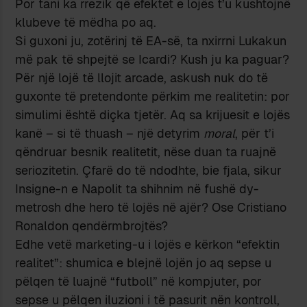
Por tani ka rrezik që efektet e lojës t’u kushtojnë
klubeve të mëdha po aq.
Si guxoni ju, zotërinj të EA-së, ta nxirrni Lukakun
më pak të shpejtë se Icardi? Kush ju ka paguar?
Për një lojë të llojit arcade, askush nuk do të
guxonte të pretendonte përkim me realitetin: por
simulimi është diçka tjetër. Aq sa krijuesit e lojës
kanë – si të thuash – një detyrim
moral
, për t’i
qëndruar besnik realitetit, nëse duan ta ruajnë
seriozitetin. Çfarë do të ndodhte, bie fjala, sikur
Insigne-n e Napolit ta shihnim në fushë dy-
metrosh dhe hero të lojës në ajër? Ose Cristiano
Ronaldon qendërmbrojtës?
Edhe vetë marketing-u i lojës e kërkon “efektin
realitet”: shumica e blejnë lojën jo aq sepse u
pëlqen të luajnë “futboll” në kompjuter, por
sepse u pëlqen iluzioni i të pasurit nën kontroll,