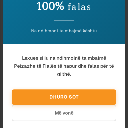
fushën virtuale, janë imazhet e tyre ideale – ose
100%
falas
materializime të dëshirës.
Problemi i kapërcen kufijtë e vlerësimit teknik:
në këtë epokë tundimesh anti-meritokratike, kur
do të vijë dita që një lojtar të ngrihet dhe të
Na ndihmoni ta mbajmë kështu
thotë se ndihet “i diskriminuar” nga FIFA dhe të
kërkojë shpjegime?
Dhe ashtu mbase loja vetë do të fillojë të shitet
Lexues si ju na ndihmojnë ta mbajmë
me lojtarët virtualë të parametruar të gjithë
Peizazhe të Fjalës të hapur dhe falas për të
njëlloj:
liberté, égalité, fraternité
. Me kusht që
gjithë.
t’ua lërë “lojtarëve” të tjerë, atyre me duart në
gamepad
, që t’i personalizojnë.
© 2020, Peizazhe të fjalës™. Të gjitha të drejtat
DHURO SOT
të rezervuara.
Më vonë
[1]
Mua gjithnjë më ka pëlqyer Khedira, siç luan
me Juventusin në FIFA; pa çka se fushë është