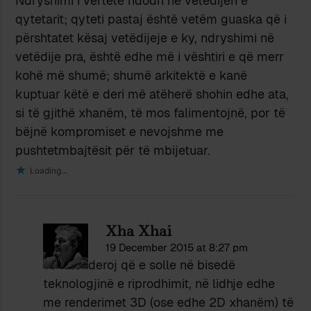
Ndryshimi i vërtetë ndodh në vetëdijen e
qytetarit; qyteti pastaj është vetëm guaska që i
përshtatet kësaj vetëdijeje e ky, ndryshimi në
vetëdije pra, është edhe më i vështiri e që merr
kohë më shumë; shumë arkitektë e kanë
kuptuar këtë e deri më atëherë shohin edhe ata,
si të gjithë xhanëm, të mos falimentojnë, por të
bëjnë kompromiset e nevojshme me
pushtetmbajtësit për të mbijetuar.
Loading...
Xha Xhai
19 December 2015 at 8:27 pm
Të falënderoj që e solle në bisedë
teknologjinë e riprodhimit, në lidhje edhe
me renderimet 3D (ose edhe 2D xhanëm) të