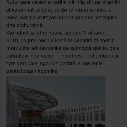
fluturuese vetëm e vetëm për t’ia shtuar dramën
shkatërrimit të tyre; që do të mbërrijë herët a
vonë, për t’ia kursyer mundin plakjes, entropisë
dhe pluhurzimit.
Kjo ndoshta edhe ngase, që prej 11 shtatorit
2001, ca prej nesh e kanë të vështirë t’i shohin
mrekullitë arkitektonike që sulmojnë qiellin, pa u
turbulluar nga vizioni – ngjethës – i shembjes së
tyre vertikale, nga lart poshtë, si një rënie
pantallonash kozmike.