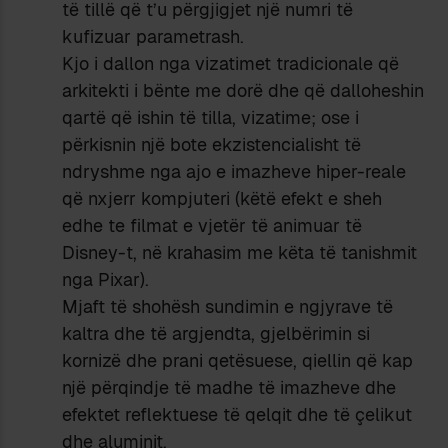
të tillë që t’u përgjigjet një numri të
kufizuar parametrash.
Kjo i dallon nga vizatimet tradicionale që
arkitekti i bënte me dorë dhe që dalloheshin
qartë që ishin të tilla, vizatime; ose i
përkisnin një bote ekzistencialisht të
ndryshme nga ajo e imazheve hiper-reale
që nxjerr kompjuteri (këtë efekt e sheh
edhe te filmat e vjetër të animuar të
Disney-t, në krahasim me këta të tanishmit
nga Pixar).
Mjaft të shohësh sundimin e ngjyrave të
kaltra dhe të argjendta, gjelbërimin si
kornizë dhe prani qetësuese, qiellin që kap
një përqindje të madhe të imazheve dhe
efektet reflektuese të qelqit dhe të çelikut
dhe aluminit.