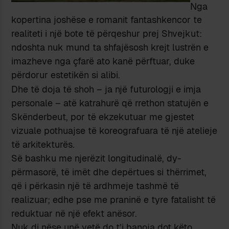
Nga
kopertina joshëse e romanit fantashkencor te
realiteti i një bote të përqeshur prej Shvejkut:
ndoshta nuk mund ta shfajësosh krejt lustrën e
imazheve nga çfarë ato kanë përftuar, duke
përdorur estetikën si alibi.
Dhe të doja të shoh – ja një futurologji e imja
personale – atë katrahurë që rrethon statujën e
Skënderbeut, por të ekzekutuar me gjestet
vizuale pothuajse të koreografuara të një atelieje
të arkitekturës.
Së bashku me njerëzit longitudinalë, dy-
përmasorë, të imët dhe depërtues si thërrimet,
që i përkasin një të ardhmeje tashmë të
realizuar; edhe pse me praninë e tyre fatalisht të
reduktuar në një efekt anësor.
Nuk di nëse unë vetë do t’i banoja dot këto