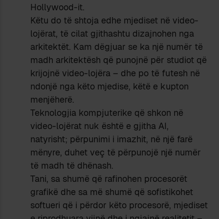
Hollywood-it.
Këtu do të shtoja edhe mjediset në video-
lojërat, të cilat gjithashtu dizajnohen nga
arkitektët. Kam dëgjuar se ka një numër të
madh arkitektësh që punojnë për studiot që
krijojnë video-lojëra – dhe po të futesh në
ndonjë nga këto mjedise, këtë e kupton
menjëherë.
Teknologjia kompjuterike që shkon në
video-lojërat nuk është e gjitha AI,
natyrisht; përpunimi i imazhit, në një farë
mënyre, duhet veç të përpunojë një numër
të madh të dhënash.
Tani, sa shumë që rafinohen procesorët
grafikë dhe sa më shumë që sofistikohet
softueri që i përdor këto procesorë, mjediset
e riprodhuara vijnë dhe i ngjajnë realitetit –