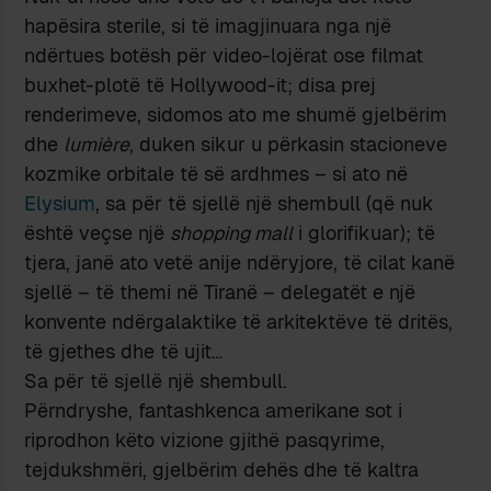
hapësira sterile, si të imagjinuara nga një
ndërtues botësh për video-lojërat ose filmat
buxhet-plotë të Hollywood-it; disa prej
renderimeve, sidomos ato me shumë gjelbërim
dhe
lumière
, duken sikur u përkasin stacioneve
kozmike orbitale të së ardhmes – si ato në
Elysium
, sa për të sjellë një shembull (që nuk
është veçse një
shopping mall
i glorifikuar); të
tjera, janë ato vetë anije ndëryjore, të cilat kanë
sjellë – të themi në Tiranë – delegatët e një
konvente ndërgalaktike të arkitektëve të dritës,
të gjethes dhe të ujit…
Sa për të sjellë një shembull.
Përndryshe, fantashkenca amerikane sot i
riprodhon këto vizione gjithë pasqyrime,
tejdukshmëri, gjelbërim dehës dhe të kaltra