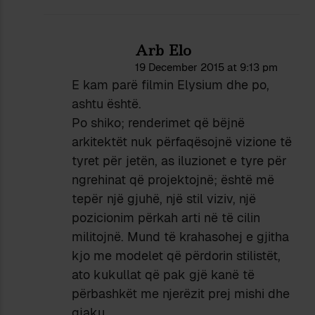
Arb Elo
19 December 2015 at 9:13 pm
E kam parë filmin Elysium dhe po,
ashtu është.
Po shiko; renderimet që bëjnë
arkitektët nuk përfaqësojnë vizione të
tyret për jetën, as iluzionet e tyre për
ngrehinat që projektojnë; është më
tepër një gjuhë, një stil viziv, një
pozicionim përkah arti në të cilin
militojnë. Mund të krahasohej e gjitha
kjo me modelet që përdorin stilistët,
ato kukullat që pak gjë kanë të
përbashkët me njerëzit prej mishi dhe
gjaku.