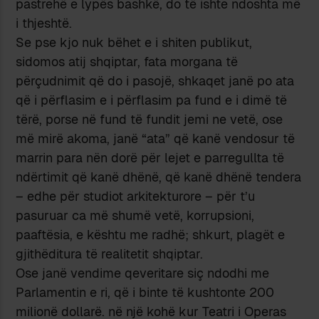
pastrehë e lypës bashkë, do të ishte ndoshta më
i thjeshtë.
Se pse kjo nuk bëhet e i shiten publikut,
sidomos atij shqiptar, fata morgana të
përçudnimit që do i pasojë, shkaqet janë po ata
që i përflasim e i përflasim pa fund e i dimë të
tërë, porse në fund të fundit jemi ne vetë, ose
më mirë akoma, janë “ata” që kanë vendosur të
marrin para nën dorë për lejet e parregullta të
ndërtimit që kanë dhënë, që kanë dhënë tendera
– edhe për studiot arkitekturore – për t’u
pasuruar ca më shumë vetë, korrupsioni,
paaftësia, e kështu me radhë; shkurt, plagët e
gjithëditura të realitetit shqiptar.
Ose janë vendime qeveritare siç ndodhi me
Parlamentin e ri, që i binte të kushtonte 200
milionë dollarë. në një kohë kur Teatri i Operas