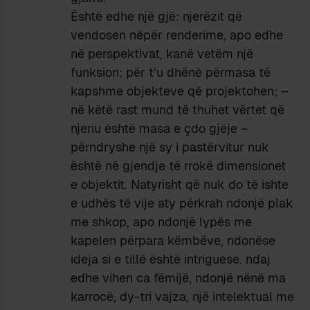
Është edhe një gjë: njerëzit që
vendosen nëpër renderime, apo edhe
në perspektivat, kanë vetëm një
funksion: për t’u dhënë përmasa të
kapshme objekteve që projektohen; –
në këtë rast mund të thuhet vërtet që
njeriu është masa e çdo gjëje –
përndryshe një sy i pastërvitur nuk
është në gjendje të rrokë dimensionet
e objektit. Natyrisht që nuk do të ishte
e udhës të vije aty përkrah ndonjë plak
me shkop, apo ndonjë lypës me
kapelen përpara këmbëve, ndonëse
ideja si e tillë është intriguese. ndaj
edhe vihen ca fëmijë, ndonjë nënë ma
karrocë, dy-tri vajza, një intelektual me