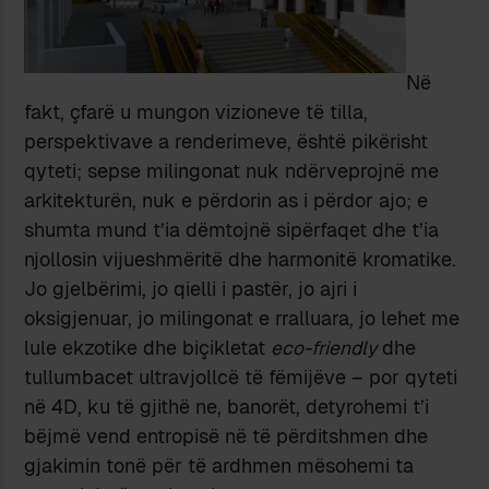
Në
fakt, çfarë u mungon vizioneve të tilla,
perspektivave a renderimeve, është pikërisht
qyteti; sepse milingonat nuk ndërveprojnë me
arkitekturën, nuk e përdorin as i përdor ajo; e
shumta mund t’ia dëmtojnë sipërfaqet dhe t’ia
njollosin vijueshmëritë dhe harmonitë kromatike.
Jo gjelbërimi, jo qielli i pastër, jo ajri i
oksigjenuar, jo milingonat e rralluara, jo lehet me
lule ekzotike dhe biçikletat
eco-friendly
dhe
tullumbacet ultravjollcë të fëmijëve – por qyteti
në 4D, ku të gjithë ne, banorët, detyrohemi t’i
bëjmë vend entropisë në të përditshmen dhe
gjakimin tonë për të ardhmen mësohemi ta