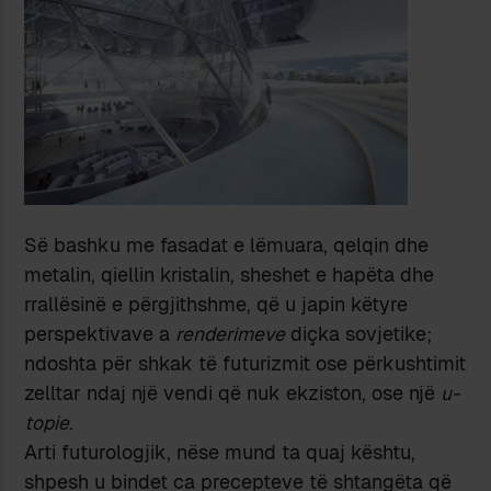
Së bashku me fasadat e lëmuara, qelqin dhe
metalin, qiellin kristalin, sheshet e hapëta dhe
rrallësinë e përgjithshme, që u japin këtyre
perspektivave a
renderimeve
diçka sovjetike;
ndoshta për shkak të futurizmit ose përkushtimit
zelltar ndaj një vendi që nuk ekziston, ose një
u-
topie
.
Arti futurologjik, nëse mund ta quaj kështu,
shpesh u bindet ca precepteve të shtangëta që