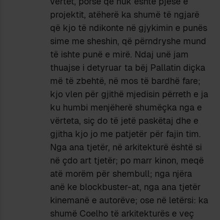
vërtet, porse që nuk është pjesë e
projektit, atëherë ka shumë të ngjarë
që kjo të ndikonte në gjykimin e punës
sime me sheshin, që përndryshe mund
të ishte punë e mirë. Ndaj unë jam
thuajse i detyruar ta bëj Pallatin diçka
më të zbehtë, në mos të bardhë fare;
kjo vlen për gjithë mjedisin përreth e ja
ku humbi menjëherë shumëçka nga e
vërteta, siç do të jetë paskëtaj dhe e
gjitha kjo jo me patjetër për fajin tim.
Nga ana tjetër, në arkitekturë është si
në çdo art tjetër; po marr kinon, meqë
atë morëm për shembull; nga njëra
anë ke blockbuster-at, nga ana tjetër
kinemanë e autorëve; ose në letërsi: ka
shumë Coelho të arkitekturës e veç