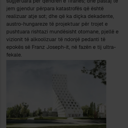
sugjeruara për qendrën e Tiranës; dhe pastaj të
jem gjendur përpara katastrofës që është
realizuar atje sot; dhe që ka diçka dekadente,
austro-hungareze të projektuar për trojet e
pushtuara rishtazi mundësisht otomane, pjellë e
vizionit të alkoolizuar të ndonjë pedanti të
epokës së Franz Joseph-it, në fazën e tij ultra-
fekale.