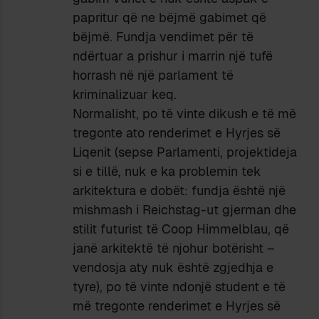
papritur që ne bëjmë gabimet që
bëjmë. Fundja vendimet për të
ndërtuar a prishur i marrin një tufë
horrash në një parlament të
kriminalizuar keq.
Normalisht, po të vinte dikush e të më
tregonte ato renderimet e Hyrjes së
Liqenit (sepse Parlamenti, projektideja
si e tillë, nuk e ka problemin tek
arkitektura e dobët: fundja është një
mishmash i Reichstag-ut gjerman dhe
stilit futurist të Coop Himmelblau, që
janë arkitektë të njohur botërisht –
vendosja aty nuk është zgjedhja e
tyre), po të vinte ndonjë student e të
më tregonte renderimet e Hyrjes së