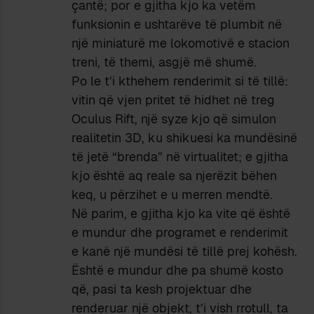
çantë; por e gjitha kjo ka vetëm
funksionin e ushtarëve të plumbit në
një miniaturë me lokomotivë e stacion
treni, të themi, asgjë më shumë.
Po le t’i kthehem renderimit si të tillë:
vitin që vjen pritet të hidhet në treg
Oculus Rift, një syze kjo që simulon
realitetin 3D, ku shikuesi ka mundësinë
të jetë “brenda” në virtualitet; e gjitha
kjo është aq reale sa njerëzit bëhen
keq, u përzihet e u merren mendtë.
Në parim, e gjitha kjo ka vite që është
e mundur dhe programet e renderimit
e kanë një mundësi të tillë prej kohësh.
Është e mundur dhe pa shumë kosto
që, pasi ta kesh projektuar dhe
renderuar një objekt, t’i vish rrotull, ta