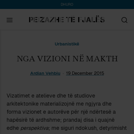
DHURO
Search
Urbanistikë
for:
NGA VIZIONI NË MAKTH
Ardian Vehbiu
19 December 2015
Vizatimet e atelieve dhe të studiove
arkitektonike materializojnë me ngjyra dhe
forma vizionet e autorëve për një ndërtesë a
hapësirë të ardhshme; prandaj disa i quajnë
edhe
perspektiva
; me siguri ndokush, detyrimisht