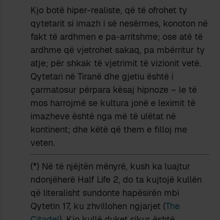
Kjo botë hiper-realiste, që të ofrohet ty
qytetarit si imazh i së nesërmes, konoton në
fakt të ardhmen e pa-arritshme; ose atë të
ardhme që vjetrohet sakaq, pa mbërritur ty
atje; për shkak të vjetrimit të vizionit vetë.
Qytetari në Tiranë dhe gjetiu është i
çarmatosur përpara kësaj hipnoze – le të
mos harrojmë se kultura jonë e leximit të
imazheve është nga më të ulëtat në
kontinent; dhe këtë që them e filloj me
veten.
(*) Në të njëjtën mënyrë, kush ka luajtur
ndonjëherë Half Life 2, do ta kujtojë kullën
që literalisht sundonte hapësirën mbi
Qytetin 17, ku zhvillohen ngjarjet (
The
Citadel
). Kjo kullë duket sikur është