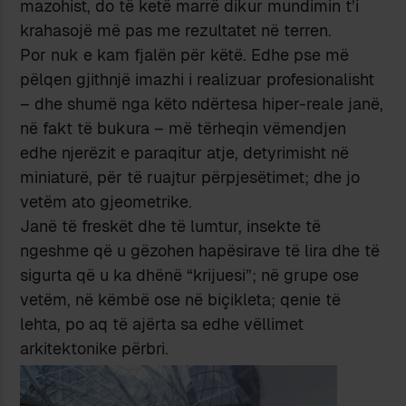
mazohist, do të ketë marrë dikur mundimin t’i
krahasojë më pas me rezultatet në terren.
Por nuk e kam fjalën për këtë. Edhe pse më
pëlqen gjithnjë imazhi i realizuar profesionalisht
– dhe shumë nga këto ndërtesa hiper-reale janë,
në fakt të bukura – më tërheqin vëmendjen
edhe njerëzit e paraqitur atje, detyrimisht në
miniaturë, për të ruajtur përpjesëtimet; dhe jo
vetëm ato gjeometrike.
Janë të freskët dhe të lumtur, insekte të
ngeshme që u gëzohen hapësirave të lira dhe të
sigurta që u ka dhënë “krijuesi”; në grupe ose
vetëm, në këmbë ose në biçikleta; qenie të
lehta, po aq të ajërta sa edhe vëllimet
arkitektonike përbri.