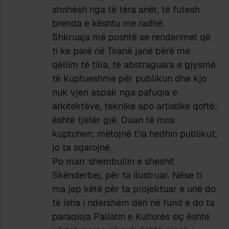
shohësh nga të tëra anët, të futesh
brenda e kështu me radhë.
Shkruaja më poshtë se renderimet që
ti ke parë në Tiranë janë bërë me
qëllim të tilla, të abstraguara e gjysmë
të kuptueshme për publikun dhe kjo
nuk vjen aspak nga pafuqia e
arkitektëve, teknike apo artistike qoftë;
është tjetër gjë. Duan të mos
kuptohen; mëtojnë t’ia hedhin publikut,
jo ta sqarojnë.
Po marr shembullin e sheshit
Skënderbej, për ta ilustruar. Nëse ti
ma jep këtë për ta projektuar e unë do
të isha i ndershëm deri në fund e do ta
paraqisja Pallatin e Kulturës siç është