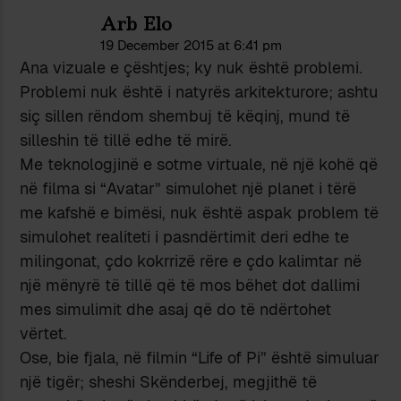
Arb Elo
19 December 2015 at 6:41 pm
Ana vizuale e çështjes; ky nuk është problemi.
Problemi nuk është i natyrës arkitekturore; ashtu
siç sillen rëndom shembuj të këqinj, mund të
silleshin të tillë edhe të mirë.
Me teknologjinë e sotme virtuale, në një kohë që
në filma si “Avatar” simulohet një planet i tërë
me kafshë e bimësi, nuk është aspak problem të
simulohet realiteti i pasndërtimit deri edhe te
milingonat, çdo kokrrizë rëre e çdo kalimtar në
një mënyrë të tillë që të mos bëhet dot dallimi
mes simulimit dhe asaj që do të ndërtohet
vërtet.
Ose, bie fjala, në filmin “Life of Pi” është simuluar
një tigër; sheshi Skënderbej, megjithë të