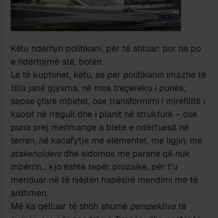
Këtu ndërhyn politikani, për të shtuar: por ne po
e ndërtojmë atë, botën.
Le të kuptohet, këtu, se për politikanin imazhe të
tilla janë gjysma, në mos treçereku i punës;
sepse çfarë mbetet, ose transformimi i mirëfilltë i
kaosit në rregull dhe i planit në strukturë – ose
puna prej merimange a blete e ndërtuesit në
terren, në kacafytje me elementet, me ligjin, me
stakeholders
dhe sidomos me paranë që nuk
mbërrin… kjo është tepër prozaike, për t’u
menduar në të njëjtën hapësirë mendimi me të
ardhmen.
Më ka qëlluar të shoh shumë
perspektiva
të