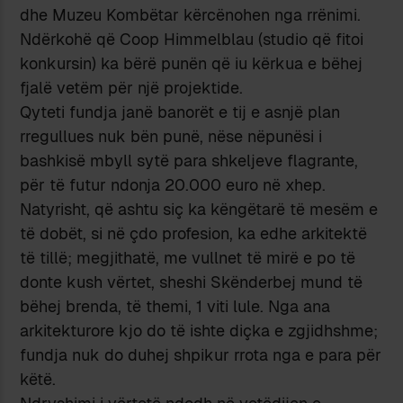
dhe Muzeu Kombëtar kërcënohen nga rrënimi.
Ndërkohë që Coop Himmelblau (studio që fitoi
konkursin) ka bërë punën që iu kërkua e bëhej
fjalë vetëm për një projektide.
Qyteti fundja janë banorët e tij e asnjë plan
rregullues nuk bën punë, nëse nëpunësi i
bashkisë mbyll sytë para shkeljeve flagrante,
për të futur ndonja 20.000 euro në xhep.
Natyrisht, që ashtu siç ka këngëtarë të mesëm e
të dobët, si në çdo profesion, ka edhe arkitektë
të tillë; megjithatë, me vullnet të mirë e po të
donte kush vërtet, sheshi Skënderbej mund të
bëhej brenda, të themi, 1 viti lule. Nga ana
arkitekturore kjo do të ishte diçka e zgjidhshme;
fundja nuk do duhej shpikur rrota nga e para për
këtë.