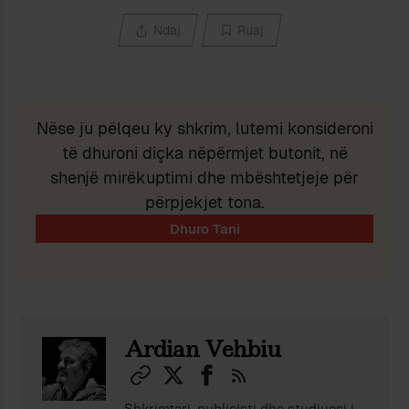
Ndaj
Ruaj
Nëse ju pëlqeu ky shkrim, lutemi konsideroni
të dhuroni diçka nëpërmjet butonit, në
shenjë mirëkuptimi dhe mbështetjeje për
përpjekjet tona.
Ardian Vehbiu
Shkrimtari, publicisti dhe studiuesi i