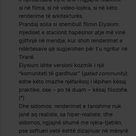
si në filma, si në video-lojëra, si në këto
renderime të arkitekturës.
Prandaj solla si shembull filmin Elysium:
mjediset e stacionit hapësinor atje më vinë
gjithnjë në mendje, kur shoh renderimet e
ndërtesave që sugjerohen për t’u ngritur në
Tiranë.
Elysium ishte versioni kozmik i një
“komuniteti të gardhuar” (
gated community
);
edhe këto imazhe njëfarësoj i lëpihen kësaj
praktike, ose – po të duam – kësaj filozofie.
(*)
Dhe sidomos: renderimet e tanishme nuk
janë aq realiste, sa hiper-realiste; dhe
sidomos, ngjajnë shumë me njëra-tjetrën,
pse softueri vetë është dizajnuar në mënyrë