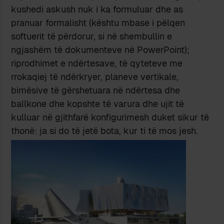
kushedi askush nuk i ka formuluar dhe as
pranuar formalisht (kështu mbase i pëlqen
softuerit të përdorur, si në shembullin e
ngjashëm të dokumenteve në PowerPoint);
riprodhimet e ndërtesave, të qyteteve me
rrokaqiej të ndërkryer, planeve vertikale,
bimësive të gërshetuara në ndërtesa dhe
ballkone dhe kopshte të varura dhe ujit të
kulluar në gjithfarë konfigurimesh duket sikur të
thonë: ja si do të jetë bota, kur ti të mos jesh.