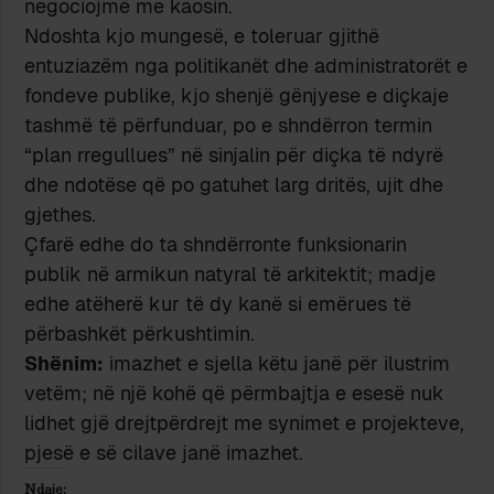
negociojmë me kaosin.
Ndoshta kjo mungesë, e toleruar gjithë
entuziazëm nga politikanët dhe administratorët e
fondeve publike, kjo shenjë gënjyese e diçkaje
tashmë të përfunduar, po e shndërron termin
“plan rregullues” në sinjalin për diçka të ndyrë
dhe ndotëse që po gatuhet larg dritës, ujit dhe
gjethes.
Çfarë edhe do ta shndërronte funksionarin
publik në armikun natyral të arkitektit; madje
edhe atëherë kur të dy kanë si emërues të
përbashkët përkushtimin.
Shënim:
imazhet e sjella këtu janë për ilustrim
vetëm; në një kohë që përmbajtja e esesë nuk
lidhet gjë drejtpërdrejt me synimet e projekteve,
pjesë e së cilave janë imazhet.
Ndaje: