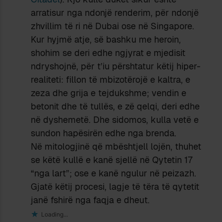
arratisur nga ndonjë renderim, për ndonjë
zhvillim të ri në Dubai ose në Singapore.
Kur hyjmë atje, së bashku me heroin,
shohim se deri edhe ngjyrat e mjedisit
ndryshojnë, për t’iu përshtatur këtij hiper-
realiteti: fillon të mbizotërojë e kaltra, e
zeza dhe grija e tejdukshme; vendin e
betonit dhe të tullës, e zë qelqi, deri edhe
në dyshemetë. Dhe sidomos, kulla vetë e
sundon hapësirën edhe nga brenda.
Në mitologjinë që mbështjell lojën, thuhet
se këtë kullë e kanë sjellë në Qytetin 17
“nga lart”; ose e kanë ngulur në peizazh.
Gjatë këtij procesi, lagje të tëra të qytetit
janë fshirë nga faqja e dheut.
Loading...