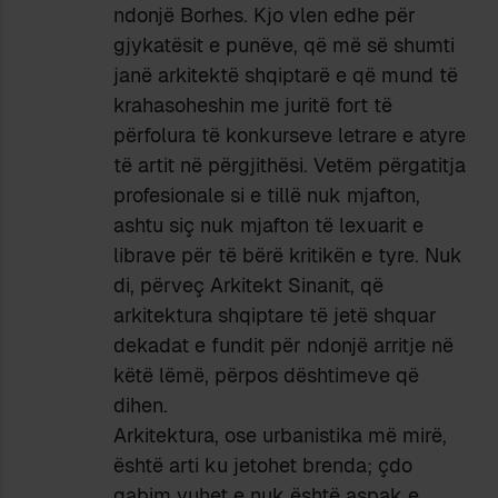
ndonjë Borhes. Kjo vlen edhe për
gjykatësit e punëve, që më së shumti
janë arkitektë shqiptarë e që mund të
krahasoheshin me juritë fort të
përfolura të konkurseve letrare e atyre
të artit në përgjithësi. Vetëm përgatitja
profesionale si e tillë nuk mjafton,
ashtu siç nuk mjafton të lexuarit e
librave për të bërë kritikën e tyre. Nuk
di, përveç Arkitekt Sinanit, që
arkitektura shqiptare të jetë shquar
dekadat e fundit për ndonjë arritje në
këtë lëmë, përpos dështimeve që
dihen.
Arkitektura, ose urbanistika më mirë,
është arti ku jetohet brenda; çdo
gabim vuhet e nuk është aspak e