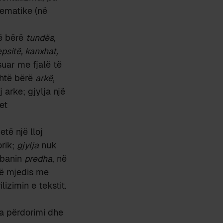
lematike (në
ë bërë
tundës
,
epsitë, kanxhat,
uar me fjalë të
htë bërë
arkë
,
 arke; gjylja një
et
të një lloj
orik;
gjylja
nuk
 mbanin
predha
, në
një mjedis me
lizimin e tekstit.
ga përdorimi dhe