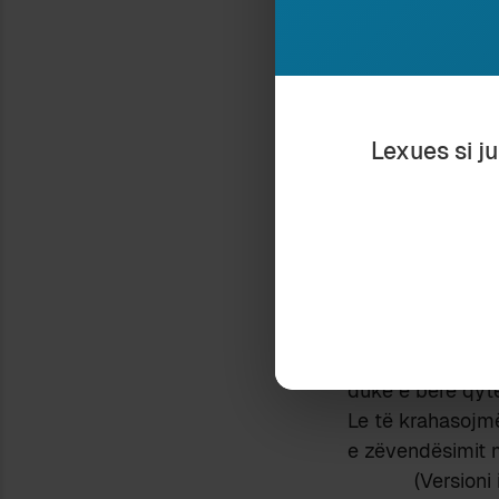
gjuhës shqipe ng
turqishtja-osman
Nëse ky pastrim 
nuk jam në gjend
Lexues si j
së I.K.-së të mo
folur pastaj për
Përkundrazi, nga
pikërisht ngaqë 
Gjirokastrën e v
kish qenë qytet 
me prejardhje ng
në roman edhe në
duke e bërë qyt
Le të krahasojmë
e zëvendësimit m
(Versioni 