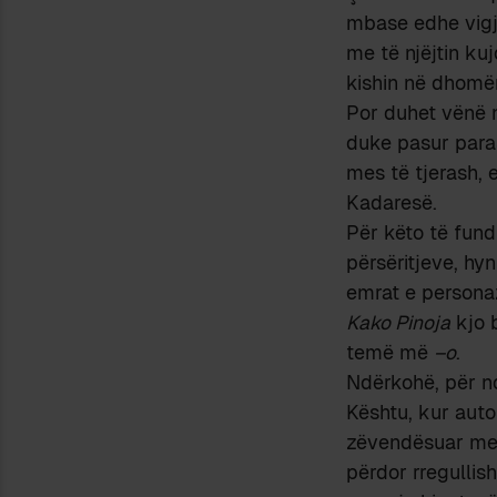
mbase edhe vigjil
me të njëjtin ku
kishin në dhomën
Por duhet vënë 
duke pasur paras
mes të tjerash, 
Kadaresë.
Për këto të fund
përsëritjeve, hy
emrat e person
Kako Pinoja
kjo b
temë më
–o
.
Ndërkohë, për nd
Kështu, kur autor
zëvendësuar m
përdor rregullis