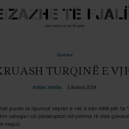
ose natyra jo aq të qeta
Gjuhësi
KRUASH TURQINË E VJ
Ardian Vehbiu
3 August 2014
ihet punës ta ripunojë veprën e vet, e bën këtë për ta 
ermi
ndreqje
i cili parakupton ndryshime të disa gjërave
 rregull.