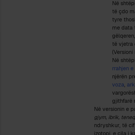
Në shtëpi
të çdo m
tyre thos
me data t
gëlqeren
të vjetra
(Versioni 
Në shtëp
rrahjen e
njërën pr
voza
,
ark
vargorësh
gjithfarë
Në versionin e p
gjym, ibrik, tene
ndryshkur, të cif
izotopi, e cila i