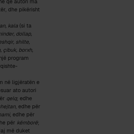
he që autori ma
tër, dhe pikërisht
an, kala
(si ta
inder, dollap,
shqir, shilte,
a, çibuk, borxh,
, një program
rqishte-
m në ligjëratën e
suar ato autori
ër
qelq
; edhe
shejtan
, edhe për
hami
, edhe për
dhe për
këmborë
;
daj më duket