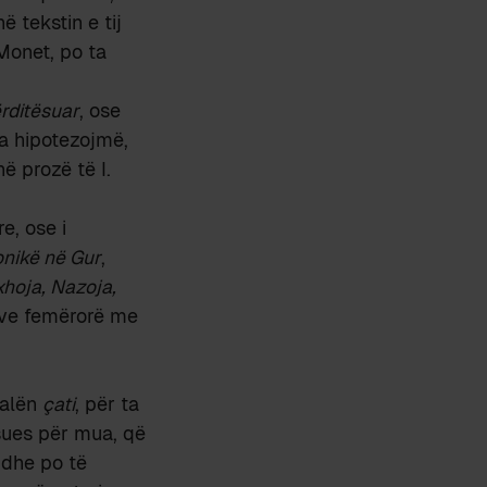
ë tekstin e tij
Monet, po ta
ërditësuar
, ose
ta hipotezojmë,
ë prozë të I.
e, ose i
onikë në Gur
,
hoja, Nazoja,
rave femërorë me
jalën
çati
, për ta
rsues për mua, që
 dhe po të