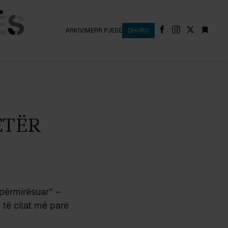
ARKIVI
MERR PJESË
DHURO
ETËR
“përmirësuar” –
 të cilat më parë