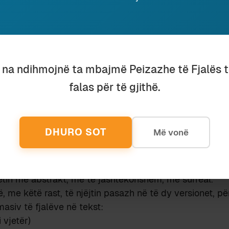
a fjalët e huaja në përgjithësi, dhe nga fjalët me preja
ishtja në veçanti.
është bërë për t’ia afruar romanin brezave të rinj të l
je ta them; edhe pse nuk më rezulton që këta lexues t
u na ndihmojnë ta mbajmë Peizazhe të Fjalës 
s përdorin më fjalë si
pazar
,
teze, kala, xham
dhe
mysafi
çati
dhe
tavan
.
falas për të gjithë.
 pikëpamja artistike, ndërhyrjet është e vështirë të për
romani është i ankoruar në një vend dhe kohë historike
iteve 1930-1940, e cila – të mos harrojmë – vetëm 20
DHURO SOT
Më vonë
i Perandorisë Osmane. Brenda kësaj kornize kohore-hap
a turqishtja-osmanishtja i shërbejnë ankorimit, duke e s
përmjet leksikut; ndërsa zëvendësimi i tyre e largon k
etin më abstrakt, më të jashtëkohshëm, më surreal.
, me këtë rast, të njëjtin pasazh në të dy versionet, pë
asiv të fjalëve në tekst:
i vjetër)