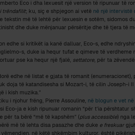
Umberto Eco i dha lexuesit një version të ripunuar të ro
i trëndafilit
; ku, siç e shpjegon ai vetë
në një intervistë 
e tekstin më të lehtë për lexuesin e sotëm, sidomos d
atinisht dhe duke mënjanuar përsëritje dhe të tjera të m
xon edhe si kritikët ia kanë dalluar, Eco-s, edhe ndrysh
uglielmo-s, duke ia hequr tufat e qimeve të verdheme 
ortuar pse ka hequr një fjalë,
settatore
, për ta zëvend
orë edhe në listat e gjata të romanit (enumeracionet), 
nuk doja të katandisesha si Mozart-i, të cilin Joseph-i II
ë i kish muzika.”
tiku i njohur frëng, Pierre Assouline,
në blogun e vet n
 si Eco-ja e kish ripunuar romanin “për t’ia përshtatur 
he për ta bërë “më të kapshëm” (
plus accessible
) nga l
bërë më të lehta disa pasazhe dhe duke
e freskuar
gju
 vëmendjen, në këtë shkëmbim kulturor, është pikërish