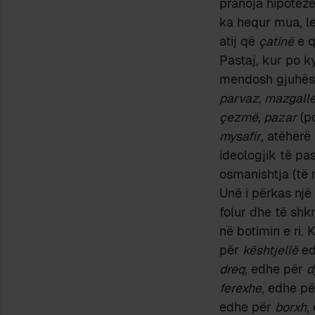
pranoja hipotezë
ka hequr mua, lex
atij që
çatinë
e 
Pastaj, kur po ky
mendosh gjuhësis
parvaz, mazgalle,
çezmë, pazar
(po
mysafir
, atëherë
ideologjik të pas
osmanishtja (të 
Unë i përkas një
folur dhe të shk
në botimin e ri.
për
kështjellë
ed
dreq
, edhe për
d
ferexhe
, edhe p
edhe për
borxh
,