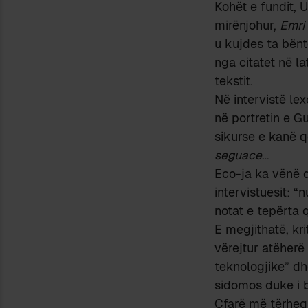
Kohët e fundit, 
mirënjohur,
Emri 
u kujdes ta bënt
nga citatet në l
tekstit.
Në intervistë le
në portretin e G
sikurse e kanë q
seguace
…
Eco-ja ka vënë d
intervistuesit: “
notat e tepërta q
E megjithatë, kri
vërejtur atëherë
teknologjike” d
sidomos duke i 
Çfarë më tërheq