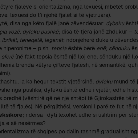
këtyre fjalëve si orientalizma, nga lexuesi, mbetet prob
e, lexuesi do t’i njohë fjalët si të vjetruara).
ytë, disa nga këto fjalë janë zëvendësuar:
dybeku
ësht
çia vozë
,
dyfeku pushkë
; disa të tjera janë zhdukur –
t
 ibrikët, teneqetë, legenët
; ndonjëherë duke u zëvendës
e hiperonime – p.sh.
tepsia
është bërë
enë
;
sënduku
ës
ë
sferë
(në fakt tepsia është një lloj ene; sënduku një lloj
ëdhënia brenda këtyre çifteve fjalësh, në semantikë, quh
imi).
hashtu, ia ka hequr tekstit vjetërsinë:
dyfeku
mund të je
she nga pushka, dyfeku është edhe i vjetër, edhe hist
as predhë (vështirë që në një shtëpi të Gjirokastrës të
lltë të fjalës). Në përgjithësi, versioni i parë të fut në 
eksikore
; ndërsa i dyti lexohet edhe si ushtrim për steri
pja e së nesërmes?
 orientalizma të shqipes po dalin tashmë gradualisht n