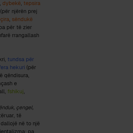
,
dybekë
,
tepsira
(për njërën prej
çira
,
sëndukë
pa për të zier
hfarë rrangallash
ri,
tundsa për
fera hekuri
(për
ë qëndisura,
mçash e
ll,
fshikuj
,
sënduk, çengel,
tëruar, të
dallojë në to një
rientalizma; pa