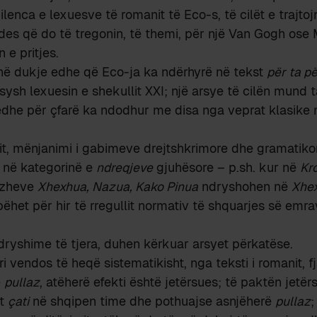
enca e lexuesve të romanit të Eco-s, të cilët e trajtojn
jdes që do të tregonin, të themi, për një Van Gogh ose 
 e pritjes.
në dukje edhe që Eco-ja ka ndërhyrë në tekst
për ta p
ysh lexuesin e shekullit XXI; një arsye të cilën mund 
edhe për çfarë ka ndodhur me disa nga veprat klasike n
it, mënjanimi i gabimeve drejtshkrimore dhe gramatikor
n në kategorinë e
ndreqjeve
gjuhësore – p.sh. kur në
Kr
azheve
Xhexhua, Nazua, Kako Pinua
ndryshohen në
Xhex
ëhet për hir të rregullit normativ të shquarjes së em
ryshime të tjera, duhen kërkuar arsyet përkatëse.
i vendos të heqë sistematikisht, nga teksti i romanit, f
e
pullaz
, atëherë efekti është jetërsues; të paktën jetë
ht
çati
në shqipen time dhe pothuajse asnjëherë
pullaz
;