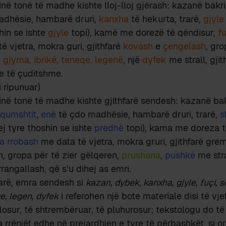
në tonë të madhe kishte lloj-lloj gjërash: kazanë bakri
adhësie, hambarë druri,
kanxha
të hekurta, trarë,
gjyle
hin se ishte
gjyle
topi), kamë me dorezë të qëndisur,
fu
ë vjetra, mokra guri, gjithfarë
kovash
e
çengelash
, gro
,
gjyma, ibrikë, teneqe, legenë
, një
dyfek
me strall, gjit
 e të çuditshme.
i ripunuar)
inë tonë të madhe kishte gjithfarë sendesh: kazanë bak
 qumshtit
,
enë
të çdo madhësie, hambarë druri, trarë,
s
ej tyre thoshin se ishte
predhë
topi), kama me doreza t
a rrobash
me data të vjetra, mokra gruri, gjithfarë gre
, gropa për të zier gëlqeren,
prushana
,
pushkë
me stra
 rrangallash, që s’u dihej as emri.
arë, emra sendesh si
kazan, dybek, kanxha, gjyle, fuçi, 
qe, legen, dyfek
i referohen një bote materiale disi të vje
losur, të shtrembëruar, të pluhurosur; tekstologu do të 
 ka rrënjët edhe në prejardhjen e tyre të përbashkët, si o