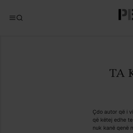
Search
for:
TA 
Çdo autor që i v
që këtej edhe t
nuk kanë qenë në