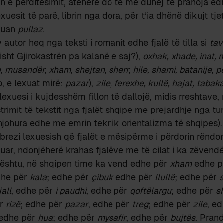
n e përditësimit, atëherë do të më duhej të pranoja ed
uesit të parë, librin nga dora, për t’ia dhënë dikujt tje
quan
pullaz
.
 autor heq nga teksti i romanit edhe fjalë të tilla si
tav
ht Gjirokastrën pa kalanë e saj?),
oxhak, xhade, inat, m
 musandër, xham, shejtan, sherr, hile, shami, batanije, pe
, e lexuat mirë:
pazar
),
zile, ferexhe, kullë, hajat, tabak
 lexuesi i kujdesshëm fillon të dallojë, midis rreshtave
trimit të tekstit nga fjalët shqipe me prejardhje nga tu
njohura edhe me emrin teknik orientalizma të shqipes).
 brezi lexuesish që fjalët e mësipërme i përdorin rëndo
ruar, ndonjëherë krahas fjalëve me të cilat i ka zëvendë
 Kështu, në shqipen time ka vend edhe për
xham
edhe p
he për
kala
; edhe për
çibuk
edhe për
llullë
; edhe për
jall
, edhe për
i paudhi
, edhe për
qoftëlargu
; edhe për
s
ër
rizë
; edhe për
pazar
, edhe për
treg
; edhe për
zile
, e
 edhe për
hua
; edhe për
mysafir
, edhe për
bujtës
. Pran