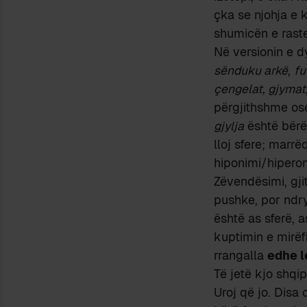
çka se njohja e 
shumicën e rastev
Në versionin e d
sënduku arkë
,
fu
çengelat, gjymat,
përgjithshme os
gjylja
është bër
lloj sfere; marr
hiponimi/hiperon
Zëvendësimi, gjit
pushke, por ndry
është as sferë, 
kuptimin e mirëfi
rrangalla
edhe l
Të jetë kjo shqi
Uroj që jo. Disa