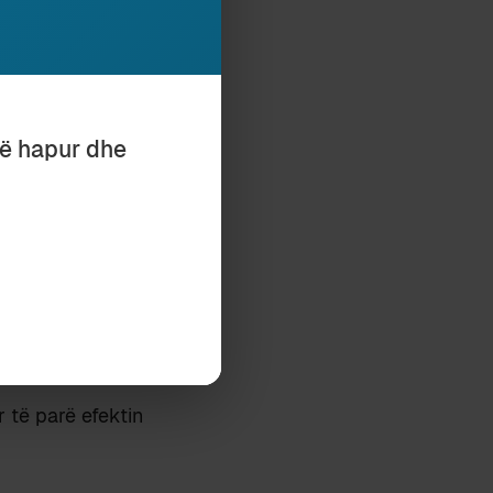
rdhje nga
exuesve, unë këtë
ë rinj të veprës
të hapur dhe
r
; për të mos
ligjen – dhe
 të përcaktuar,
-30 vjet më parë
ësinore, fjalët
jellë historinë
ëtë histori;
r të parë efektin