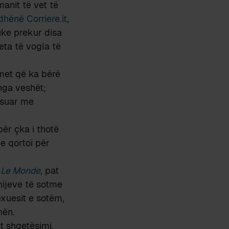
manit të vet të
dhënë Corriere.it
,
uke prekur disa
eta të vogla të
imet që ka bërë
nga veshët;
ësuar me
për çka i thotë
 e qortoi për
ë
Le Monde
, pat
shijeve të sotme
exuesit e sotëm,
hën.
t shqetësimi,