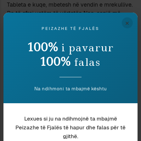
Tableta e kuqe, mbetesh në vendin e mrekullive.
Po të ofroj vetëm të vërtetën Neo, asgjë më
×
shumë”.
PEIZAZHE TË FJALËS
Ndaje:
100%
i pavarur
100%
falas
HAPËSIRA E
ARTI I TË GËNJYERIT
THASHETHEMIT
9 April 2009
30 August 2008
In "Antropologji"
In "Antropologji"
Na ndihmoni ta mbajmë kështu
RREZIKU I SHKËPUTJES
6 March 2015
In "Politikë"
Lexues si ju na ndihmojnë ta mbajmë
Peizazhe të Fjalës të hapur dhe falas për të
gjithë.
Discover more from Peizazhe të fjalës