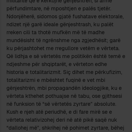
militantë që e kërkojnë gënjeshtrën, si armë
përfundimtare, në mposhtjen e palës tjetër.
Ndonjëherë, sidomos gjatë fushatave elektorale,
ndizet një garë ideale gënjeshtrash, ku palët
rreken cili ta thotë mufkën më të madhe
mundësisht të ngrënshme nga zgjedhësit; garë
ku përjashtohet me rregullore vetëm e vërteta.
Që lidhja e së vërtetës me politikën është temë e
ndjeshme për shqiptarët, e vërteton edhe
historia e totalitarizmit. Siç dihet me përkufizim,
totalitarizmi e mbështet fuqinë e vet mbi
gënjeshtrën, mbi propagandën ideologjike, ku e
vërteta kthehet pothuajse në tabu, ose gjithsesi
në funksion të “së vërtetës zyrtare” absolute.
Kush e njeh atë periudhë, e di fare mirë se e
vërteta relativizohej deri në atë pikë saqë nuk
“dallohej më”, shkrihej në pohimet zyrtare, bëhej