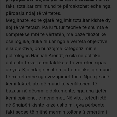
fakt, totalitarizmi mund të përcaktohet edhe nga
përqasja ndaj të vërtetës.
Megjithatë, edhe gjatë regjimit totalitar kishte dy
lloj të vërtetash. Pa iu futur teorive të shumta e
komplekse mbi të vërtetën, me bazë filozofike
ose logjike, duke filluar nga e vërteta objektive
e subjektive, po huazojmë kategorizimin e
politologes Hannah Arendt, e cila në politikë
dallonte të vërtetën faktike e të vërtetën sipas
arsyes. Kjo ndarje është mjaft empirike, që mund
të nxirret edhe nga vëzhgimet tona. Nga një anë
kemi faktet, ato që mund të verifikohen, të
bazuar në dëshmi e dokumente, nga ana tjetër
kemi opinionet e mendimet. Në vitet tetëdhjetë
në Shqipëri kishte krizë ushqimi, çka përbënte
fakt sepse të gjithë merrnin tollona (riemërtim i