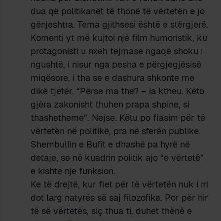
dua që politikanët të thonë të vërtetën e jo
gënjeshtra. Tema gjithsesi është e stërgjerë.
Komenti yt më kujtoi një film humoristik, ku
protagonisti u nxeh tejmase ngaqë shoku i
ngushtë, i nisur nga pesha e përgjegjësisë
miqësore, i tha se e dashura shkonte me
dikë tjetër. “Përse ma the? – ia ktheu. Këto
gjëra zakonisht thuhen prapa shpine, si
thashetheme”. Nejse. Këtu po flasim për të
vërtetën në politikë, pra në sferën publike.
Shembullin e Bufit e dhashë pa hyrë në
detaje, se në kuadrin politik ajo “e vërtetë”
e kishte nje funksion.
Ke të drejtë, kur flet për të vërtetën nuk i rri
dot larg natyrës së saj filozofike. Por për hir
të së vërtetës, siç thua ti, duhet thënë e