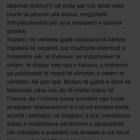
Mehmet Shehut?) që ende sot nuk dihet nëse
mund ta gëzonin atë status, megjithatë
shfrytëzoheshin për larje hesapesh e qëllime
politike.
Trajtimi i të vërtetës gjatë totalitarizmit kërkon
hapësirë të veçantë, por mjaftojnë shembujt e
mësipërm për të theksuar se shqiptarëve të
sotëm, të djegur keq nga e kaluara, u intereson
që politikanët të thonë të vërtetën e vetëm të
vërtetën. Në çdo rast. Mirëpo të gjithë e dimë se
Makiaveli, nëse nuk do të kishte lindur në
Firence, do t’i kishte pasur prindërit nga trojet
shqiptare. Makiavelizmi si kulturë politike është
shumë i përhapur në Shqipëri; e pra, mendimtari
italian e mbështeste përdorimin e gënjeshtrës
për mbajtjen e pushtetit me dinakëri e me forcë