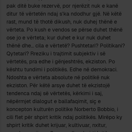
pak ditë buke rezervë, por njerëzit nuk e kanë
ditur të vërtetën ndaj s’ka ndodhur gjë. Në këtë
rast, mund të thotë dikush, nuk duhej thënë e
vërteta. Po kush e vendos se përse duhet thënë
ose jo e vërteta; kur duhet e kur nuk duhet
thënë dhe… cila e vërtetë? Pushtetari? Politikani?
Qytetari? Rreziku i trajtimit subjektiv i së
vërtetës, pra edhe i gënjeshtrës, ekziston. Po
kështu tundimi i politikës. Edhe në demokraci.
Ndoshta e vërteta absolute në politikë nuk
ekziston. Për këtë arsye duhet të ekzistojë
tendenca ndaj së vërtetës, kërkimi i saj,
nëpërmjet dialogut e ballafaqimit, siç e
koncepton kulturën politike Norberto Bobbio, i
cili flet për shpirt kritik ndaj politikës. Mirëpo ky
shpirt kritik duhet krijuar, kultivuar, nxitur,