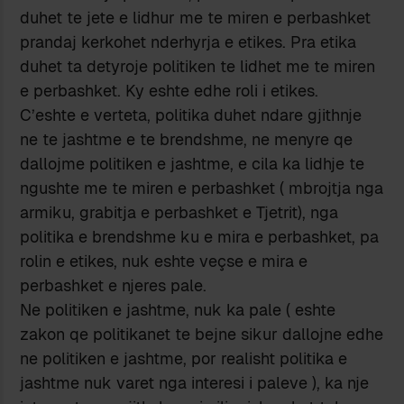
duhet te jete e lidhur me te miren e perbashket
prandaj kerkohet nderhyrja e etikes. Pra etika
duhet ta detyroje politiken te lidhet me te miren
e perbashket. Ky eshte edhe roli i etikes.
C’eshte e verteta, politika duhet ndare gjithnje
ne te jashtme e te brendshme, ne menyre qe
dallojme politiken e jashtme, e cila ka lidhje te
ngushte me te miren e perbashket ( mbrojtja nga
armiku, grabitja e perbashket e Tjetrit), nga
politika e brendshme ku e mira e perbashket, pa
rolin e etikes, nuk eshte veçse e mira e
perbashket e njeres pale.
Ne politiken e jashtme, nuk ka pale ( eshte
zakon qe politikanet te bejne sikur dallojne edhe
ne politiken e jashtme, por realisht politika e
jashtme nuk varet nga interesi i paleve ), ka nje