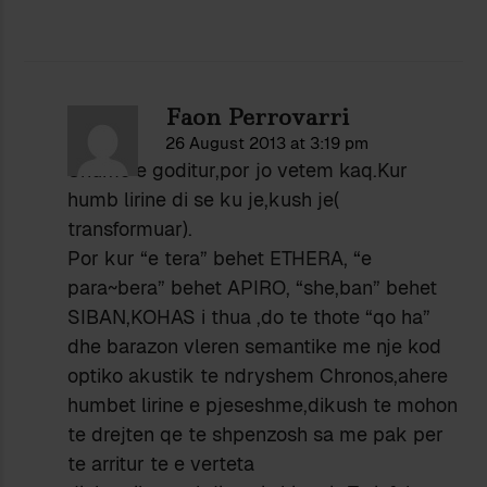
Faon Perrovarri
26 August 2013 at 3:19 pm
Shume e goditur,por jo vetem kaq.Kur
humb lirine di se ku je,kush je(
transformuar).
Por kur “e tera” behet ETHERA, “e
para~bera” behet APIRO, “she,ban” behet
SIBAN,KOHAS i thua ,do te thote “qo ha”
dhe barazon vleren semantike me nje kod
optiko akustik te ndryshem Chronos,ahere
humbet lirine e pjeseshme,dikush te mohon
te drejten qe te shpenzosh sa me pak per
te arritur te e verteta