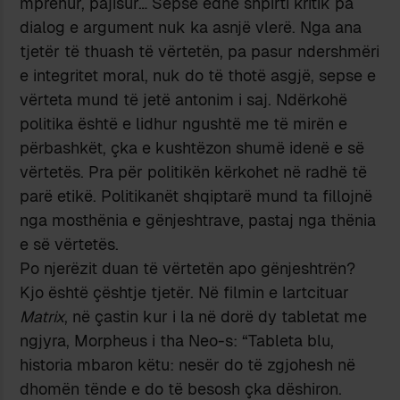
mprehur, pajisur… Sepse edhe shpirti kritik pa
dialog e argument nuk ka asnjë vlerë. Nga ana
tjetër të thuash të vërtetën, pa pasur ndershmëri
e integritet moral, nuk do të thotë asgjë, sepse e
vërteta mund të jetë antonim i saj. Ndërkohë
politika është e lidhur ngushtë me të mirën e
përbashkët, çka e kushtëzon shumë idenë e së
vërtetës. Pra për politikën kërkohet në radhë të
parë etikë. Politikanët shqiptarë mund ta fillojnë
nga mosthënia e gënjeshtrave, pastaj nga thënia
e së vërtetës.
Po njerëzit duan të vërtetën apo gënjeshtrën?
Kjo është çështje tjetër. Në filmin e lartcituar
Matrix
, në çastin kur i la në dorë dy tabletat me
ngjyra, Morpheus i tha Neo-s: “Tableta blu,
historia mbaron këtu: nesër do të zgjohesh në
dhomën tënde e do të besosh çka dëshiron.