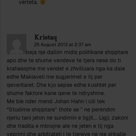
vërteta.
Kristaq
25 August 2013 at 2:37 am
Une do beja nje dallim midis politikane shqiptare
apo dhe te shume vendeve te tjera nese do ti
krahasojme me vendet e zhvilluara nga ka dale
edhe Makiaveli me sugjerimet e tij per
qeveritaret. Dhe kjo sepse edhe kushtet per
shume faktore kane qene te ndryshme.
Me bie nder mend Johan Hahn i cili tek
“Studime shqiptare” thote se ” ne perendim
njeriu tani jeton ne sundimin e ligjit…. Ligji, zakoni
dhe tradita e mbrojne ate ne jeten e tij nga
veprimi dhe arbitrateti i te tjereve ne nje shkalle