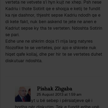
verteta ne vetvete s’i hyn kujt ne xhep. Psh nese
Kadriu i thote Sotirit qe e shoqja e ketij te fundit
ka nje dashnor, thjesht sepse Kadriu ndodh qe e
di kete fakt, nuk ben askend te jete ne anen e
Kadriut sepse ky tha te verteten. Ndoshta Sotirin
se pari.
Edhe une ne shkrim doja t’i rrija larg natyres
filozofike te se vertetes, por ajo e shkrete nuk
hiqet qafe kollaj, dhe per hir te se vertetes duhet
diskutuar ndoshta.
Pishak Zhgaba
25 August 2013 at 1:59 am
Shkrimi yt u bë sebep i përsiatjeve që i
hodha për diskutim. Tek e fundit edhe unë