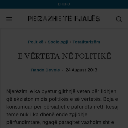
DHURO
Search
Politikë
/
Sociologji
/
Totalitarizëm
for:
E VËRTETA NË POLITIKË
Rando Devole
24 August 2013
Njerëzimi e ka pyetur gjithnjë veten për lidhjen
që ekziston midis politikës e së vërtetës. Boja e
konsumuar për përsiatjet e pafundta rreth kësaj
teme nuk i ka dhënë ende zgjidhje
përfundimtare, ngaqë paraqitet vazhdimisht e