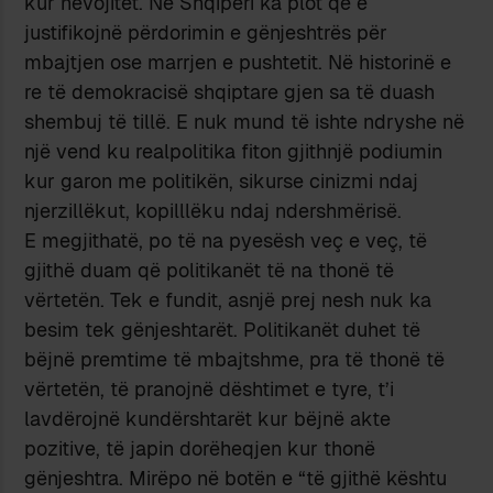
kur nevojitet. Në Shqipëri ka plot që e
justifikojnë përdorimin e gënjeshtrës për
mbajtjen ose marrjen e pushtetit. Në historinë e
re të demokracisë shqiptare gjen sa të duash
shembuj të tillë. E nuk mund të ishte ndryshe në
një vend ku realpolitika fiton gjithnjë podiumin
kur garon me politikën, sikurse cinizmi ndaj
njerzillëkut, kopilllëku ndaj ndershmërisë.
E megjithatë, po të na pyesësh veç e veç, të
gjithë duam që politikanët të na thonë të
vërtetën. Tek e fundit, asnjë prej nesh nuk ka
besim tek gënjeshtarët. Politikanët duhet të
bëjnë premtime të mbajtshme, pra të thonë të
vërtetën, të pranojnë dështimet e tyre, t’i
lavdërojnë kundërshtarët kur bëjnë akte
pozitive, të japin dorëheqjen kur thonë
gënjeshtra. Mirëpo në botën e “të gjithë kështu