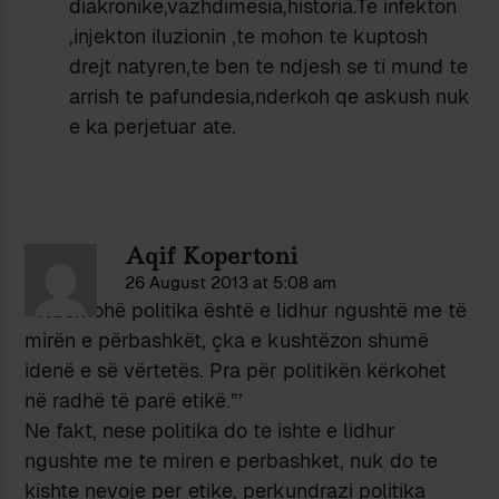
diakronike,vazhdimesia,historia.Te infekton
,injekton iluzionin ,te mohon te kuptosh
drejt natyren,te ben te ndjesh se ti mund te
arrish te pafundesia,nderkoh qe askush nuk
e ka perjetuar ate.
Aqif Kopertoni
26 August 2013 at 5:08 am
”’Ndërkohë politika është e lidhur ngushtë me të
mirën e përbashkët, çka e kushtëzon shumë
idenë e së vërtetës. Pra për politikën kërkohet
në radhë të parë etikë.”’
Ne fakt, nese politika do te ishte e lidhur
ngushte me te miren e perbashket, nuk do te
kishte nevoje per etike, perkundrazi politika