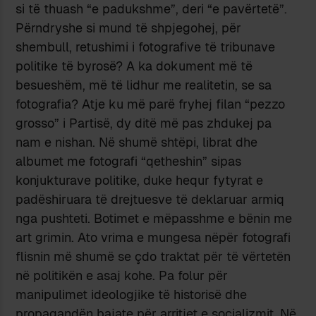
si të thuash “e padukshme”, deri “e pavërtetë”.
Përndryshe si mund të shpjegohej, për
shembull, retushimi i fotografive të tribunave
politike të byrosë? A ka dokument më të
besueshëm, më të lidhur me realitetin, se sa
fotografia? Atje ku më parë fryhej filan “pezzo
grosso” i Partisë, dy ditë më pas zhdukej pa
nam e nishan. Në shumë shtëpi, librat dhe
albumet me fotografi “qetheshin” sipas
konjukturave politike, duke hequr fytyrat e
padëshiruara të drejtuesve të deklaruar armiq
nga pushteti. Botimet e mëpasshme e bënin me
art grimin. Ato vrima e mungesa nëpër fotografi
flisnin më shumë se çdo traktat për të vërtetën
në politikën e asaj kohe. Pa folur për
manipulimet ideologjike të historisë dhe
propagandën bajate për arritjet e socializmit. Në