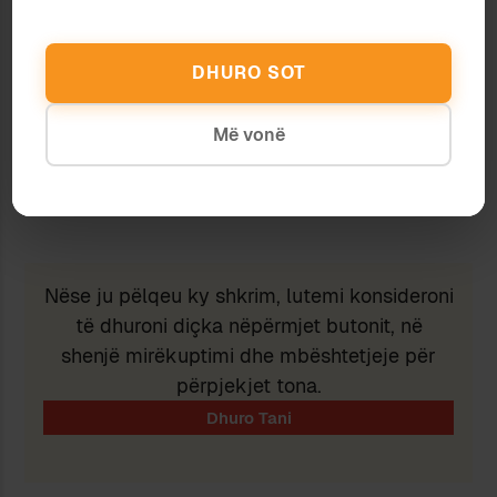
Subscribe to get the latest posts sent to your email.
Type your email…
DHURO SOT
Subscribe
Më vonë
Ndaj
Ruaj
Nëse ju pëlqeu ky shkrim, lutemi konsideroni
të dhuroni diçka nëpërmjet butonit, në
shenjë mirëkuptimi dhe mbështetjeje për
përpjekjet tona.