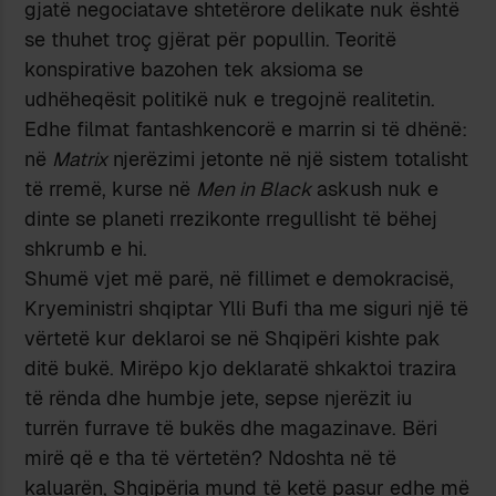
gjatë negociatave shtetërore delikate nuk është
se thuhet troç gjërat për popullin. Teoritë
konspirative bazohen tek aksioma se
udhëheqësit politikë nuk e tregojnë realitetin.
Edhe filmat fantashkencorë e marrin si të dhënë:
në
Matrix
njerëzimi jetonte në një sistem totalisht
të rremë, kurse në
Men in Black
askush nuk e
dinte se planeti rrezikonte rregullisht të bëhej
shkrumb e hi.
Shumë vjet më parë, në fillimet e demokracisë,
Kryeministri shqiptar Ylli Bufi tha me siguri një të
vërtetë kur deklaroi se në Shqipëri kishte pak
ditë bukë. Mirëpo kjo deklaratë shkaktoi trazira
të rënda dhe humbje jete, sepse njerëzit iu
turrën furrave të bukës dhe magazinave. Bëri
mirë që e tha të vërtetën? Ndoshta në të
kaluarën, Shqipëria mund të ketë pasur edhe më