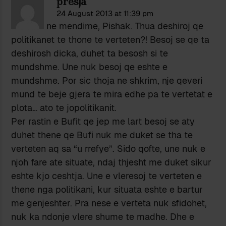
presja
24 August 2013 at 11:39 pm
me fute ne mendime, Pishak. Thua deshiroj qe
politikanet te thone te verteten?! Besoj se qe ta
deshirosh dicka, duhet ta besosh si te
mundshme. Une nuk besoj qe eshte e
mundshme. Por sic thoja ne shkrim, nje qeveri
mund te beje gjera te mira edhe pa te vertetat e
plota… ato te jopolitikanit.
Per rastin e Bufit qe jep me lart besoj se aty
duhet thene qe Bufi nuk me duket se tha te
verteten aq sa “u rrefye”. Sido qofte, une nuk e
njoh fare ate situate, ndaj thjesht me duket sikur
eshte kjo ceshtja. Une e vleresoj te verteten e
thene nga politikani, kur situata eshte e bartur
me genjeshter. Pra nese e verteta nuk sfidohet,
nuk ka ndonje vlere shume te madhe. Dhe e