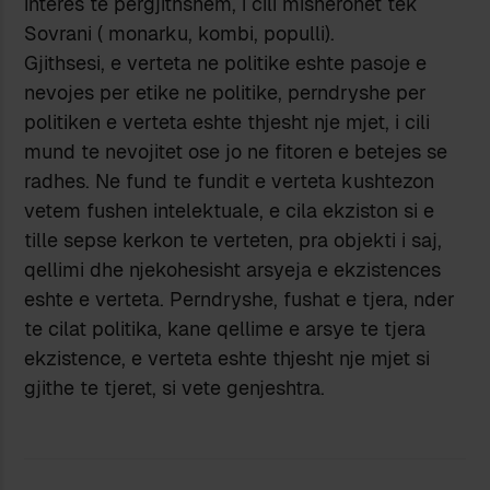
interes te pergjithshem, i cili misherohet tek
Sovrani ( monarku, kombi, populli).
Gjithsesi, e verteta ne politike eshte pasoje e
nevojes per etike ne politike, perndryshe per
politiken e verteta eshte thjesht nje mjet, i cili
mund te nevojitet ose jo ne fitoren e betejes se
radhes. Ne fund te fundit e verteta kushtezon
vetem fushen intelektuale, e cila ekziston si e
tille sepse kerkon te verteten, pra objekti i saj,
qellimi dhe njekohesisht arsyeja e ekzistences
eshte e verteta. Perndryshe, fushat e tjera, nder
te cilat politika, kane qellime e arsye te tjera
ekzistence, e verteta eshte thjesht nje mjet si
gjithe te tjeret, si vete genjeshtra.