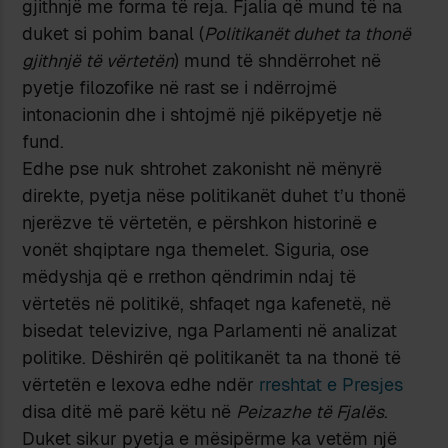
gjithnjë me forma të reja. Fjalia që mund të na
duket si pohim banal (
Politikanët duhet ta thonë
gjithnjë të vërtetën
) mund të shndërrohet në
pyetje filozofike në rast se i ndërrojmë
intonacionin dhe i shtojmë një pikëpyetje në
fund.
Edhe pse nuk shtrohet zakonisht në mënyrë
direkte, pyetja nëse politikanët duhet t’u thonë
njerëzve të vërtetën, e përshkon historinë e
vonët shqiptare nga themelet. Siguria, ose
mëdyshja që e rrethon qëndrimin ndaj të
vërtetës në politikë, shfaqet nga kafenetë, në
bisedat televizive, nga Parlamenti në analizat
politike. Dëshirën që politikanët ta na thonë të
vërtetën e lexova edhe ndër
rreshtat e Presjes
disa ditë më parë këtu në
Peizazhe të Fjalës
.
Duket sikur pyetja e mësipërme ka vetëm një