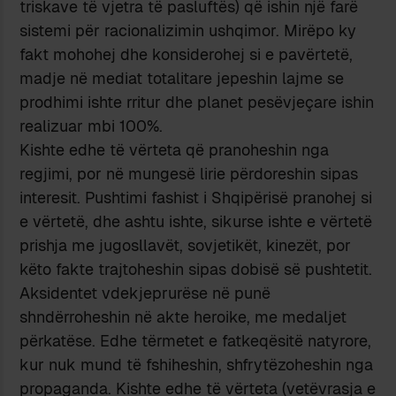
triskave të vjetra të pasluftës) që ishin një farë
sistemi për racionalizimin ushqimor. Mirëpo ky
fakt mohohej dhe konsiderohej si e pavërtetë,
madje në mediat totalitare jepeshin lajme se
prodhimi ishte rritur dhe planet pesëvjeçare ishin
realizuar mbi 100%.
Kishte edhe të vërteta që pranoheshin nga
regjimi, por në mungesë lirie përdoreshin sipas
interesit. Pushtimi fashist i Shqipërisë pranohej si
e vërtetë, dhe ashtu ishte, sikurse ishte e vërtetë
prishja me jugosllavët, sovjetikët, kinezët, por
këto fakte trajtoheshin sipas dobisë së pushtetit.
Aksidentet vdekjeprurëse në punë
shndërroheshin në akte heroike, me medaljet
përkatëse. Edhe tërmetet e fatkeqësitë natyrore,
kur nuk mund të fshiheshin, shfrytëzoheshin nga
propaganda. Kishte edhe të vërteta (vetëvrasja e