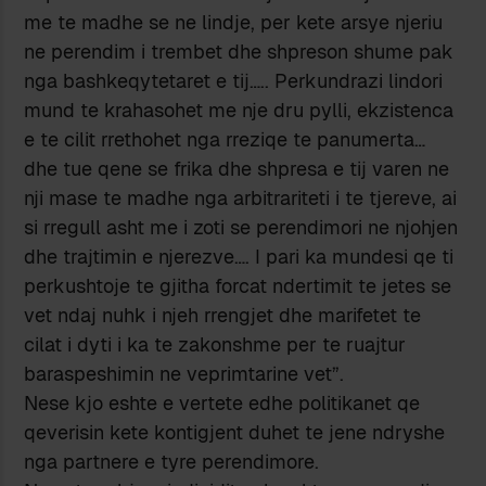
me te madhe se ne lindje, per kete arsye njeriu
ne perendim i trembet dhe shpreson shume pak
nga bashkeqytetaret e tij….. Perkundrazi lindori
mund te krahasohet me nje dru pylli, ekzistenca
e te cilit rrethohet nga rreziqe te panumerta…
dhe tue qene se frika dhe shpresa e tij varen ne
nji mase te madhe nga arbitrariteti i te tjereve, ai
si rregull asht me i zoti se perendimori ne njohjen
dhe trajtimin e njerezve…. I pari ka mundesi qe ti
perkushtoje te gjitha forcat ndertimit te jetes se
vet ndaj nuhk i njeh rrengjet dhe marifetet te
cilat i dyti i ka te zakonshme per te ruajtur
baraspeshimin ne veprimtarine vet”.
Nese kjo eshte e vertete edhe politikanet qe
qeverisin kete kontigjent duhet te jene ndryshe
nga partnere e tyre perendimore.