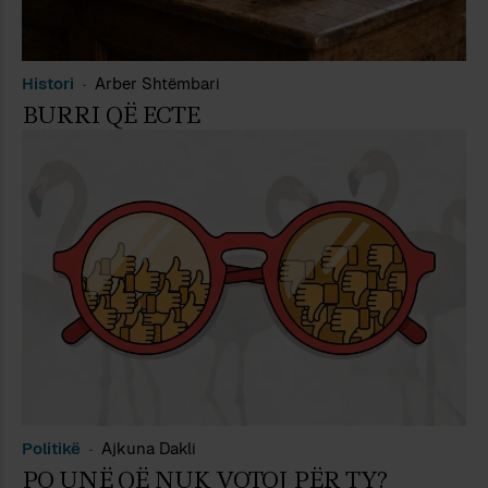
Histori
Arber Shtëmbari
BURRI QË ECTE
Politikë
Ajkuna Dakli
PO UNË QË NUK VOTOJ PËR TY?