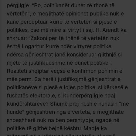
përgjigje: “Po, politikanët duhet të thonë të
vërtetën”; e megjithatë opinionet publike nuk e
kanë perceptuar kurrë të vërtetën si pjesë e
politikës, ose më mirë si virtyt i saj. H. Arendt ka
shkruar: “Zakoni për të thënë të vërtetën nuk
është llogaritur kurrë ndër virtytet politike,
ndërsa gënjeshtrat janë konsideruar gjithnjë si
mjete të justifikueshme në punët politike”.
Realiteti shqiptar veçse e konfirmon pohimin e
mësipërm. Sa herë i justifikojmë gënjeshtrat e
politikanëve si pjesë e lojës politike, si kërkesë e
fushatës elektorale, si kundërpërgjigje ndaj
kundërshtarëve? Shumë prej nesh e nuhasin “me
hundë” gënjeshtrën nga e vërteta, e megjithatë
shpeshherë nuk na bën përshtypje, ngaqë në
politikë të gjithë bëjnë kështu. Madje ka