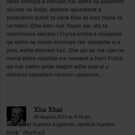
Nese trembja e individit nuk eshte ne perendim
sikurse ne lindje, atehere qeveritaret e
perendimit duhet te kene frike te mos thone te
verteten. (Dhe ketu nuk flasim per ato te
sherbimeve sekrete.) Fryma kritike e shoqerise
qe eshte ne nivele minimale tek shoqerite si e
jona, eshte element kyc. Dhe ajo qe me vjen ne
mend eshte ndodhia me nxenesit e Harri Fullcit
qe nuk paten asnje reagim edhe pasi ai u
reduktoi ndjeshem racionin ushqimor…..
Xha Xhai
25 August 2013 at 11:16 am
“Kur fjalët humbin kuptimin, njerëzit humbin
lirinë.” (Konfuci)