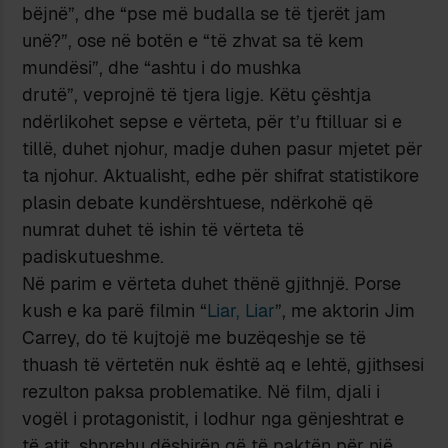
bëjnë”, dhe “pse më budalla se të tjerët jam
unë?”, ose në botën e “të zhvat sa të kem
mundësi”, dhe “ashtu i do mushka
drutë”, veprojnë të tjera ligje. Këtu çështja
ndërlikohet sepse e vërteta, për t’u ftilluar si e
tillë, duhet njohur, madje duhen pasur mjetet për
ta njohur. Aktualisht, edhe për shifrat statistikore
plasin debate kundërshtuese, ndërkohë që
numrat duhet të ishin të vërteta të
padiskutueshme.
Në parim e vërteta duhet thënë gjithnjë. Porse
kush e ka parë filmin “
Liar, Liar
”, me aktorin Jim
Carrey, do të kujtojë me buzëqeshje se të
thuash të vërtetën nuk është aq e lehtë, gjithsesi
rezulton paksa problematike. Në film, djali i
vogël i protagonistit, i lodhur nga gënjeshtrat e
të atit, shprehu dëshirën që të paktën për një