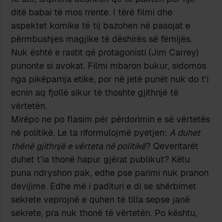
ditë babai të mos rrente. I tërë filmi dhe
aspektet komike të tij bazohen në pasojat e
përmbushjes magjike të dëshirës së fëmijës.
Nuk është e rastit që protagonisti (Jim Carrey)
punonte si avokat. Filmi mbaron bukur, sidomos
nga pikëpamja etike, por në jetë punët nuk do t’i
ecnin aq fjollë sikur të thoshte gjithnjë të
vërtetën.
Mirëpo ne po flasim për përdorimin e së vërtetës
në politikë. Le ta riformulojmë pyetjen:
A duhet
thënë gjithnjë e vërteta në politikë
? Qeveritarët
duhet t’ia thonë hapur gjërat publikut? Këtu
puna ndryshon pak, edhe pse parimi nuk pranon
devijime. Edhe më i padituri e di se shërbimet
sekrete veprojnë e quhen të tilla sepse janë
sekrete, pra nuk thonë të vërtetën. Po kështu,