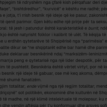
 shpjegim të ndryshëm nga çfarë kish përqafuar deri dj
aqe”, “bishtdredhur”, “kurvicë” e kështu me radhë; për
e jotja, t’i rrish besnik një ideje që ke pasur, zakonish
 të qenit parimor. Gjen këtu edhe një prirje për ta seks
ral: të jesh i patundur është karakteristikë e
burrit
, nd
 kjo është natyrisht folklor i kalibrit të ulët. Të këqija të
 u erdhën qytetarëve të Shqipërisë nga “parimësia” 
hpallte dikur se “ne shqiptarët edhe bar hamë dhe parim
 duke deklaruar besnikërinë ndaj “marksizëm-leninizmit”
marrja peng e qytetarisë nga një lider despotik, për ta
im të pushtetit. Besnikëria është vërtet virtyt, por në 
ish besnik një ideje të gabuar, ose më keq akoma, dëmp
ë më shumë fanatizëm.
jim totalitar;
ende
vijmë nga një regjim totalitar; mend
riçojnë” sot politikën, ekonominë dhe kulturën në Shqi
 të madhe, në një klimë intelektuale të molepsur, ku m
 dhe vendin aftësia për t’u konformuar dhe arsyes sof