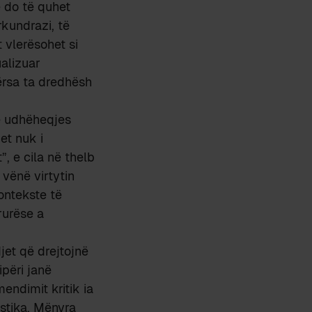
e do të quhet
kundrazi, të
t vlerësohet si
ualizuar
ërsa ta dredhësh
e udhëheqjes
et nuk i
, e cila në thelb
 vënë virtytin
kontekste të
rurëse a
jet që drejtojnë
përi janë
endimit kritik ia
istika. Mënyra