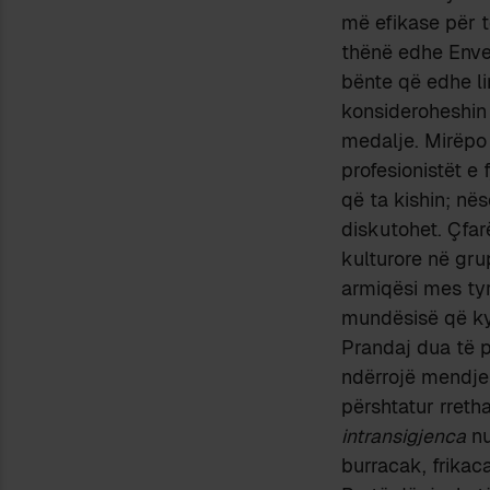
më efikase për të
thënë edhe Enver
bënte që edhe li
konsideroheshin 
medalje. Mirëpo 
profesionistët e 
që ta kishin; në
diskutohet. Çfar
kulturore në gr
armiqësi mes tyr
mundësisë që ky
Prandaj dua të p
ndërrojë mendje 
përshtatur rreth
intransigjenca
nu
burracak, frikac