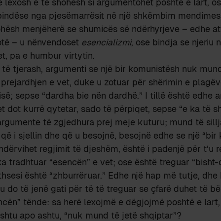
ë lexosh e të shohësh si argumentohet poshtë e lart, os
 bindëse nga pjesëmarrësit në një shkëmbim mendimes
hohësh menjëherë se shumicës së ndërhyrjeve – edhe at
otë – u nënvendoset
esencializmi
, ose bindja se njeriu
t, pa e humbur virtytin.
es të tjerash, argumenti se një bir komunistësh nuk mun
 prejardhjen e vet, duke u zotuar për shërimin e plagëve
risë; sepse “dardha bie nën dardhë.” I tillë është edhe 
t dot kurrë qytetar, sado të përpiqet, sepse “e ka të sh
gumente të zgjedhura prej meje kuturu; mund të sillja
a që i sjellin dhe që u besojnë, besojnë edhe se një “bi
dërvihet regjimit të djeshëm, është i padenjë për t’u 
ka tradhtuar “esencën” e vet; ose është treguar “bisht-
thsesi është “zhburrëruar.” Edhe një hap më tutje, dhe
u do të jenë gati për të të treguar se çfarë duhet të bë
cën” tënde: sa herë lexojmë e dëgjojmë poshtë e lart, 
shtu apo ashtu, “nuk mund të jetë shqiptar”?