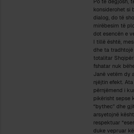
Po të dëgjosh, t
konsiderohet si
dialog, do të s
mirëbesim të pl
dot esencën e ve
I tillë është, m
dhe ta tradhtojë
totalitar Shqipë
fshatar nuk bëhe
Janë vetëm dy ar
njëjtin efekt. At
përnjëmend i kun
pikërisht sepse 
“bythec” dhe gji
arsyetojnë kësht
respektuar “esen
duke vepruar kë