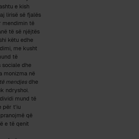
 ashtu e kish
 lirisë së fjalës
ar mendimin të
në të së njëjtës
fshi këtu edhe
ndimi, me kusht
mund të
s sociale dhe
isa monizma në
 të mendjes
dhe
k ndryshoi.
ndividi mund të
për t’iu
a pranojmë që
ë e të qenit