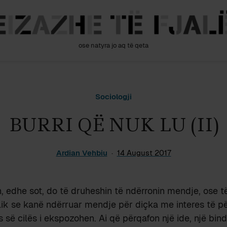
ose natyra jo aq të qeta
Sociologji
BURRI QË NUK LU (II)
Ardian Vehbiu
14 August 2017
 edhe sot, do të druheshin të ndërronin mendje, ose t
ik se kanë ndërruar mendje për diçka me interes të p
së cilës i ekspozohen. Ai që përqafon një ide, një bindj