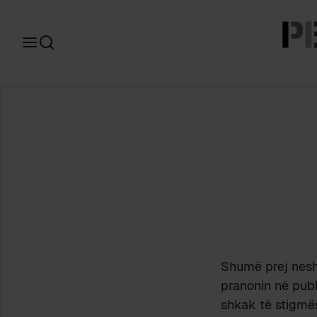
Search
for:
Shumë prej nesh,
pranonin në publ
shkak të stigmës 