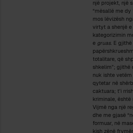
një projekt, një
“mësallë me dy f
mos lëvizësh nga 
virtyt a shenjë e
kategorizimin mo
e
gruas
. E gjithë
papërshkrueshme
totalitare, që s
shkelim”; gjithë
nuk ishte vetëm 
qytetar në shërb
caktuara; t’i rr
kriminale, ësht
Vijmë nga një reg
dhe me gjasë “nd
formuar, në masë
kish zënë frymën