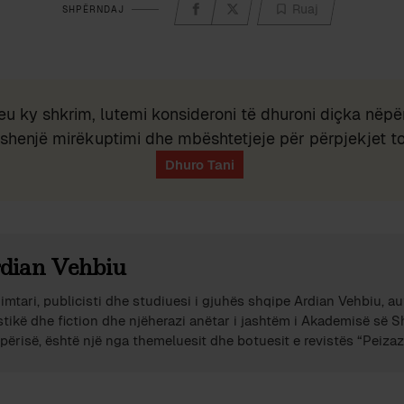
Ruaj
SHPËRNDAJ
eu ky shkrim, lutemi konsideroni të dhuroni diçka nëpër
shenjë mirëkuptimi dhe mbështetjeje për përpjekjet t
dian Vehbiu
imtari, publicisti dhe studiuesi i gjuhës shqipe Ardian Vehbiu, au
stikë dhe fiction dhe njëherazi anëtar i jashtëm i Akademisë së 
përisë, është një nga themeluesit dhe botuesit e revistës “Peizazh