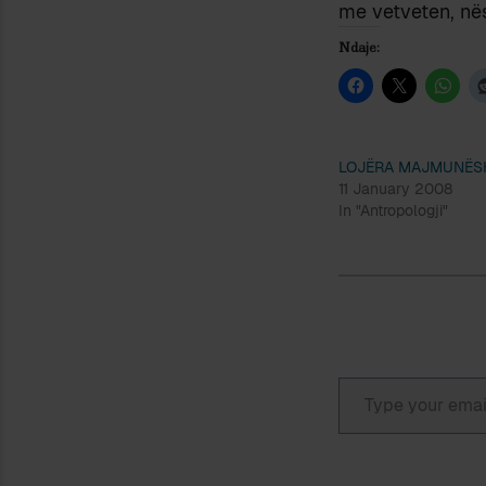
me vetveten, nës
Ndaje:
LOJËRA MAJMUNËS
11 January 2008
In "Antropologji"
Type your email…