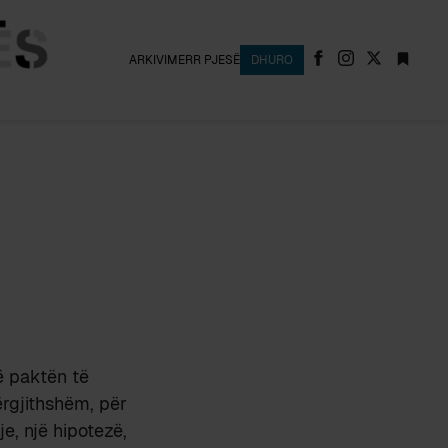
ARKIVI
MERR PJESË
DHURO
ë paktën të
ërgjithshëm, për
e, një hipotezë,