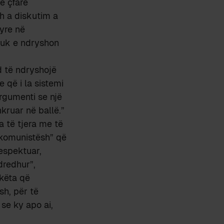
e çfarë
h a diskutim a
yre në
 nuk e ndryshon
d të ndryshojë
 që i la sistemi
argumenti se një
kruar në ballë.”
 të tjera me të
r komunistësh” që
respektuar,
dredhur”,
 këta që
sh, për të
se ky apo ai,