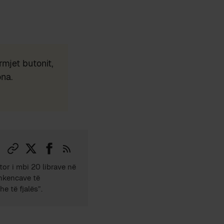
mjet butonit,
ona.
tor i mbi 20 librave në
Shkencave të
e të fjalës”.