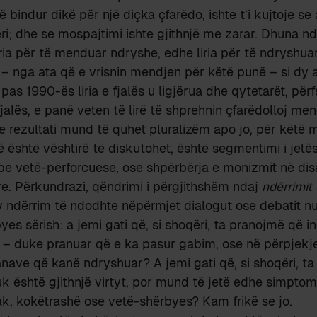
 bindur dikë për një diçka çfarëdo, ishte t’i kujtoje se
i; dhe se mospajtimi ishte gjithnjë me zarar. Dhuna ndaj
ria për të menduar ndryshe, edhe liria për të ndryshu
– nga ata që e vrisnin mendjen për këtë punë – si dy a
pas 1990-ës liria e fjalës u ligjërua dhe qytetarët, për
fjalës, e panë veten të lirë të shprehnin çfarëdolloj me
se rezultati mund të quhet pluralizëm apo jo, për këtë 
ë është vështirë të diskutohet, është segmentimi i jetë
upe vetë-përforcuese, ose shpërbërja e monizmit në d
e. Përkundrazi, qëndrimi i përgjithshëm ndaj
ndërrimit
 ndërrim të ndodhte nëpërmjet dialogut ose debatit nu
yes sërish: a jemi gati që, si shoqëri, ta pranojmë që i
– duke pranuar që e ka pasur gabim, ose në përpjekje 
anave që kanë ndryshuar? A jemi gati që, si shoqëri, t
k është gjithnjë virtyt, por mund të jetë edhe simptom
ak, kokëtrashë ose vetë-shërbyes? Kam frikë se jo.