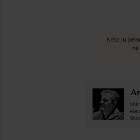
Nëse ju pëlq
në 
Ar
Shkr
esei
Shqi