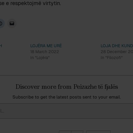
e e respektojmë virtytin.
H
LOJËRA ME URË
LOJA DHE KUN
18 March 2022
28 December 2
In "Lojëra"
In "Filozofi"
Discover more from Peizazhe të fjalës
Subscribe to get the latest posts sent to your email.