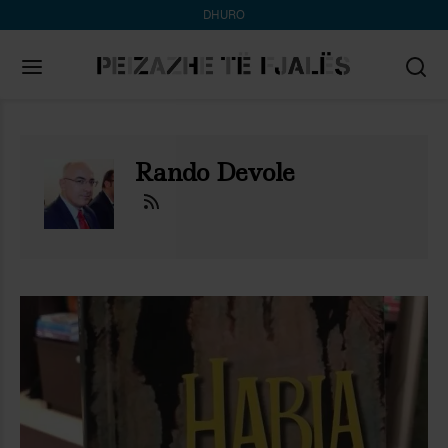
DHURO
Search
for:
Rando Devole