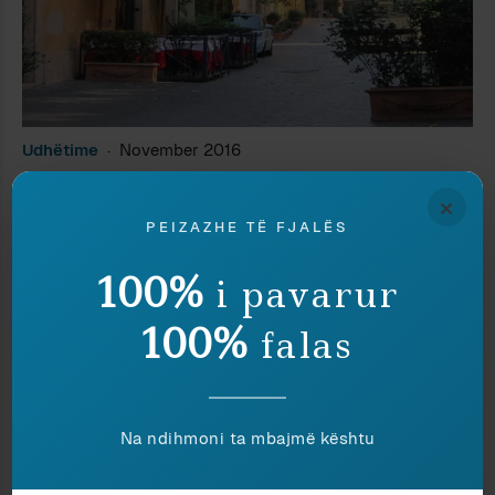
Udhëtime
November 2016
VIA MARGUTTA (II)
×
PEIZAZHE TË FJALËS
100%
i pavarur
100%
falas
Na ndihmoni ta mbajmë kështu