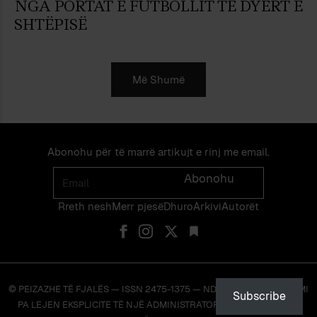
NGA PORTAT E FUTBOLLIT TE DYERT E
SHTËPISË
Më Shumë
Abonohu për të marrë artikujt e rinj me email.
Email
Abonohu
Rreth nesh
Merr pjes​​ë​
Dhuro
Arkivi
Autorët
© PEIZAZHE TË FJALËS — ISSN 2475-1375 — NDALOHET RIPRODHIMI
Subscribe
PA LEJEN EKSPLICITE TË NJË ADMINISTRATORI TË FAQES OSE TË