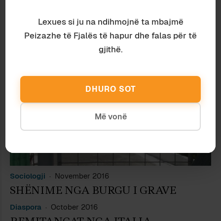
Udhëtime
November 2016
Lexues si ju na ndihmojnë ta mbajmë
VIA MARGUTTA (I)
Peizazhe të Fjalës të hapur dhe falas për të
gjithë.
DHURO SOT
Më vonë
Sociologji
November 2016
SHËNIME NGA BURGU I GRAVE
Diaspora
October 2016