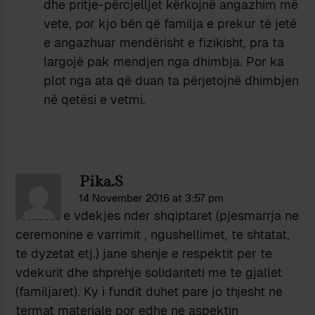
dhe pritje-përcjelljet kërkojnë angazhim më
vete, por kjo bën që familja e prekur të jetë
e angazhuar mendërisht e fizikisht, pra ta
largojë pak mendjen nga dhimbja. Por ka
plot nga ata që duan ta përjetojnë dhimbjen
në qetësi e vetmi.
Pika.S
14 November 2016 at 3:57 pm
Ritualet e vdekjes nder shqiptaret (pjesmarrja ne
ceremonine e varrimit , ngushellimet, te shtatat,
te dyzetat etj.) jane shenje e respektit per te
vdekurit dhe shprehje solidariteti me te gjallet
(familjaret). Ky i fundit duhet pare jo thjesht ne
termat materiale por edhe ne aspektin