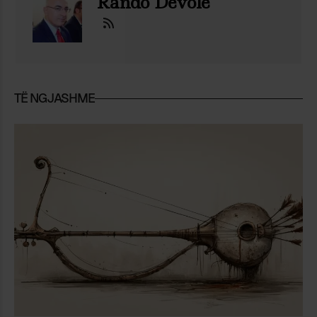
Rando Devole
TË NGJASHME