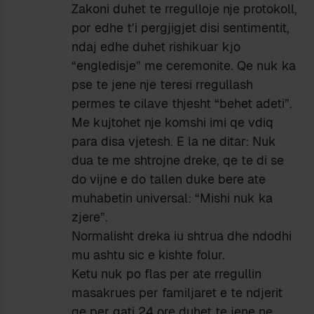
Zakoni duhet te rregulloje nje protokoll,
por edhe t’i pergjigjet disi sentimentit,
ndaj edhe duhet rishikuar kjo
“engledisje” me ceremonite. Qe nuk ka
pse te jene nje teresi rregullash
permes te cilave thjesht “behet adeti”.
Me kujtohet nje komshi imi qe vdiq
para disa vjetesh. E la ne ditar: Nuk
dua te me shtrojne dreke, qe te di se
do vijne e do tallen duke bere ate
muhabetin universal: “Mishi nuk ka
zjere”.
Normalisht dreka iu shtrua dhe ndodhi
mu ashtu sic e kishte folur.
Ketu nuk po flas per ate rregullin
masakrues per familjaret e te ndjerit
qe per gati 24 ore duhet te jene ne