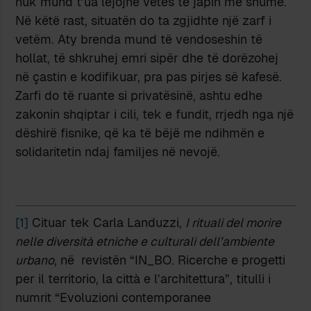
nuk mund t’ua lejojnë vetes të japin më shumë.
Në këtë rast, situatën do ta zgjidhte një zarf i
vetëm. Aty brenda mund të vendoseshin të
hollat, të shkruhej emri sipër dhe të dorëzohej
në çastin e kodifikuar, pra pas pirjes së kafesë.
Zarfi do të ruante si privatësinë, ashtu edhe
zakonin shqiptar i cili, tek e fundit, rrjedh nga një
dëshirë fisnike, që ka të bëjë me ndihmën e
solidaritetin ndaj familjes në nevojë.
[1]
Cituar tek Carla Landuzzi,
I rituali del morire
nelle diversità etniche e culturali dell’ambiente
urbano
, në revistën “IN_BO. Ricerche e progetti
per il territorio, la città e l’architettura”, titulli i
numrit “Evoluzioni contemporanee