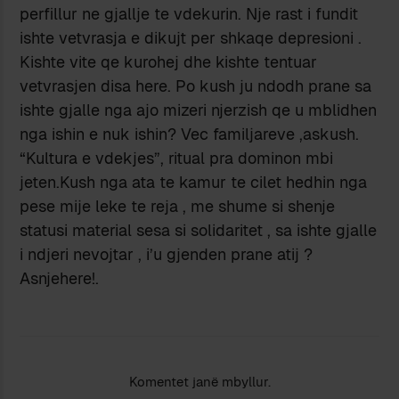
perfillur ne gjallje te vdekurin. Nje rast i fundit
ishte vetvrasja e dikujt per shkaqe depresioni .
Kishte vite qe kurohej dhe kishte tentuar
vetvrasjen disa here. Po kush ju ndodh prane sa
ishte gjalle nga ajo mizeri njerzish qe u mblidhen
nga ishin e nuk ishin? Vec familjareve ,askush.
“Kultura e vdekjes”, ritual pra dominon mbi
jeten.Kush nga ata te kamur te cilet hedhin nga
pese mije leke te reja , me shume si shenje
statusi material sesa si solidaritet , sa ishte gjalle
i ndjeri nevojtar , i’u gjenden prane atij ?
Asnjehere!.
Komentet janë mbyllur.