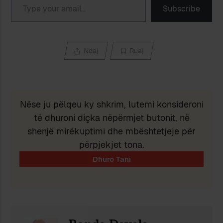
Subscribe
Ndaj
Ruaj
Nëse ju pëlqeu ky shkrim, lutemi konsideroni
të dhuroni diçka nëpërmjet butonit, në
shenjë mirëkuptimi dhe mbështetjeje për
përpjekjet tona.