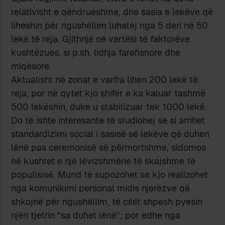
relativisht e qëndrueshme, dhe sasia e lekëve që
liheshin për ngushëllim luhatej nga 5 deri në 50
lekë të reja. Gjithnjë në vartësi të faktorëve
kushtëzues, si p.sh. lidhja farefisnore dhe
miqësore.
Aktualisht në zonat e varfra lihen 200 lekë të
reja, por në qytet kjo shifër e ka kaluar tashmë
500 lekëshin, duke u stabilizuar tek 1000 lekë.
Do të ishte interesante të studiohej se si arrihet
standardizimi social i sasisë së lekëve që duhen
lënë pas ceremonisë së përmortshme, sidomos
në kushtet e një lëvizshmërie të skajshme të
popullsisë. Mund të supozohet se kjo realizohet
nga komunikimi personal midis njerëzve që
shkojnë për ngushëllim, të cilët shpesh pyesin
njëri tjetrin “sa duhet lënë”; por edhe nga