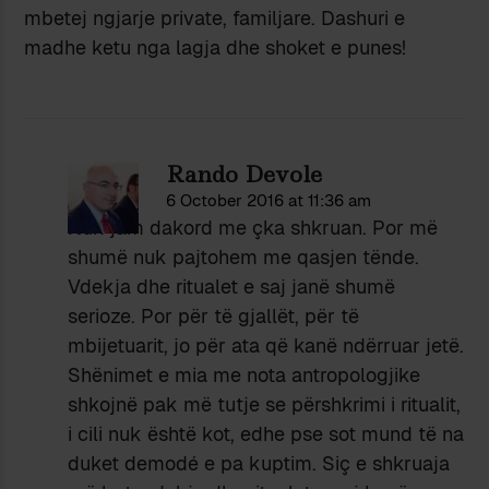
mbetej ngjarje private, familjare. Dashuri e
madhe ketu nga lagja dhe shoket e punes!
Rando Devole
6 October 2016 at 11:36 am
Nuk jam dakord me çka shkruan. Por më
shumë nuk pajtohem me qasjen tënde.
Vdekja dhe ritualet e saj janë shumë
serioze. Por për të gjallët, për të
mbijetuarit, jo për ata që kanë ndërruar jetë.
Shënimet e mia me nota antropologjike
shkojnë pak më tutje se përshkrimi i ritualit,
i cili nuk është kot, edhe pse sot mund të na
duket demodé e pa kuptim. Siç e shkruaja