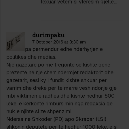
lexuar vetëm si vlerësim gjelle…
durimpaku
7 October 2016 at 3:30 am
ke lene pa permendur edhe nderhyrjen e
politikes dhe medias.
Nje gazetare po me tregonte se kishte qene
prezente ne nje sherr ndermjet redaktorit dhe
gazetarit, sesi ky i fundit kishte shkuar per
varrim dhe dreke per te marre vesh ndonje gje
mbi viktimen e radhes dhe kishte hedhur 500
leke, e kerkonte rimbursimin nga redaksia qe
nuk e njihte si ze shpenzimi.
Ndersa ne Shkoder (PD) apo Skrapar (LSI)
shkonin deputete per te hedhur 1000 leke, e si