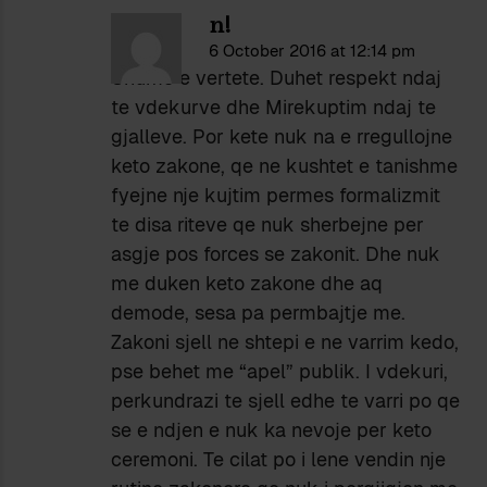
n!
6 October 2016 at 12:14 pm
Shume e vertete. Duhet respekt ndaj
te vdekurve dhe Mirekuptim ndaj te
gjalleve. Por kete nuk na e rregullojne
keto zakone, qe ne kushtet e tanishme
fyejne nje kujtim permes formalizmit
te disa riteve qe nuk sherbejne per
asgje pos forces se zakonit. Dhe nuk
me duken keto zakone dhe aq
demode, sesa pa permbajtje me.
Zakoni sjell ne shtepi e ne varrim kedo,
pse behet me “apel” publik. I vdekuri,
perkundrazi te sjell edhe te varri po qe
se e ndjen e nuk ka nevoje per keto
ceremoni. Te cilat po i lene vendin nje