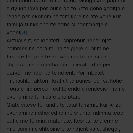
periudhën akute të humbjes. Mungesa e papritur
e dy krahëve për punë do të ketë qenë goditje e
rëndë për ekonominë familjare në atë kohë kur
familja funksiononte edhe si ndërmarrje e
vogël
[3]
.
Aktualisht, solidariteti i shprehur nëpërmjet
ndihmës në parà mund të gjejë kuptim në
faktorë të tjerë të epokës moderne, si p.sh.
shpenzimet e mëdha për funeralin dhe për
darkën në nder të të ndjerit. Por mbetet
gjithashtu faktori i krahut të punës, për sa kohë
rroga e një personi është ende e rëndësishme në
ekonominë familjare shqiptare.
Gjatë viteve të fundit të totalitarizmit, kur kriza
ekonomike ndihej edhe më shumë, ndihma jepej
edhe me të mira materiale. Kështu, të afërm e
miq çonin në shtëpinë e të ndjerit kafe, sheqer,