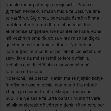
transformuar pothuajse rrënjësisht. Para së
gjithash hendeku i madh midis të pasurve dhe
të varfërve. Siç dihet, pabarazia është një nga
problemet më të mëdha të shoqërisë dhe
ekonomisë shqiptare. Në kushtet aktuale, edhe
një vëzhgim empirik do ta vinte re se ka diçka
që stonon në zbatimin e ritualit. Një person i
kamur (për të mos folur për ekzibicionistët dhe
servilët) e ka më të lehtë të lerë dyfishin,
trefishin ose dhjetëfishin e zakonshëm në
familjen e të ndjerit.
Ndërkohë, një personi tjetër, me të njëjtën lidhje
farefisnore ose miqësie, nuk mund t’ia mbajë
xhepi një shumë të tillë. Mirëpo, dhënia në
publik e një sasie të lartë parash mund t’i vërë
në siklet njerëzit që vërtet e donin të ndjerin, por