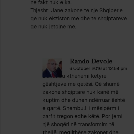
ne fakt nuk e ka.
Thjesht: Jane zakone te nje Shqiperie
qe nuk ekziston me dhe te shqiptareve
qe nuk jetojne me.
Rando Devole
6 October 2016 at 12:54 pm
Duhet t’u kthehemi këtyre
çështjeve me qetësi. Që shumë
zakone shqiptare nuk kanë më
kuptim dhe duhen ndërruar është
e qartë. Shembulli i mësipërm i
zarfit tregon edhe këtë. Por jemi
një shoqëri në transformim të
thellë, megjithëse zakonet dhe