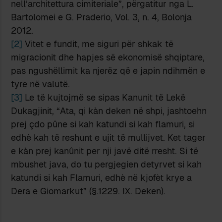
nell’architettura cimiteriale”, përgatitur nga L.
Bartolomei e G. Praderio, Vol. 3, n. 4, Bolonja
2012.
[2]
Vitet e fundit, me siguri për shkak të
migracionit dhe hapjes së ekonomisë shqiptare,
pas ngushëllimit ka njerëz që e japin ndihmën e
tyre në valutë.
[3]
Le të kujtojmë se sipas Kanunit të Lekë
Dukagjinit, “Ata, qi kàn deken në shpi, jashtoehn
prej çdo pûne si kah katundi si kah flamuri, si
edhè kah të reshunt e ujit të mullijvet. Ket tager
e kàn prej kanûnit per nji javë ditë rresht. Si të
mbushet java, do tu pergjegien detyrvet si kah
katundi si kah Flamuri, edhè në kjofèt krye a
Dera e Giomarkut” (§.1229. IX. Deken).