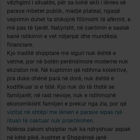
vëzhgimi i situatës, për sa kohë akti i lënies së
parave mbetet publik, madje plateal, ngaqë
veprimin duhet ta shikojnë fillimisht të afërmit, e
më pas të tjerët. Natyrisht, në caktimin e sasisë
kanë ndikimin e vet ndjenjat dhe mundësia
financiare.
Kjo traditë shqiptare me siguri nuk është e
vetme, por në botën perëndimore moderne nuk
ekziston më. Në kuptimin që ndihma kolektive,
pra duke dhënë parà në dorë, nuk është e
kodifikuar si e tillë. Kjo nuk do të thotë se
familjarët, në rast nevoje, nuk e ndihmojnë
ekonomikisht familjen e prekur nga zia, por që
vizitat në shtëpi me lënien e parave sipas një
rituali të caktuar nuk praktikohen
.
Ndërsa zakoni shqiptar nuk ka ndryshuar aspak
në këtë pikë, kushtet e Shqipërisë janë