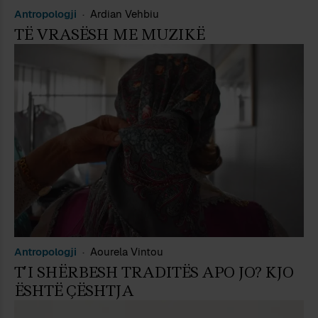
Antropologji
Ardian Vehbiu
TË VRASËSH ME MUZIKË
Antropologji
Aourela Vintou
T’I SHËRBESH TRADITËS APO JO? KJO
ËSHTË ÇËSHTJA