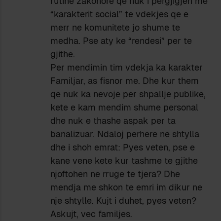
rutine zakonore qe nuk i pergjigjen me
“karakterit social” te vdekjes qe e
merr ne komunitete jo shume te
medha. Pse aty ke “rendesi” per te
gjithe.
Per mendimin tim vdekja ka karakter
Familjar, as fisnor me. Dhe kur them
qe nuk ka nevoje per shpallje publike,
kete e kam mendim shume personal
dhe nuk e thashe aspak per ta
banalizuar. Ndaloj perhere ne shtylla
dhe i shoh emrat: Pyes veten, pse e
kane vene kete kur tashme te gjithe
njoftohen ne rruge te tjera? Dhe
mendja me shkon te emri im dikur ne
nje shtylle. Kujt i duhet, pyes veten?
Askujt, vec familjes.