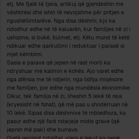
etj. Me fjalë të tjera, artikuj që gjendeshin me
vështirësi dhe ishin të nevojshme për pritjen e
ngushëllimtarëve. Nga disa dëshmi, kjo ka
ndodhur edhe në të kaluarën, kur familjes në zi i
ushqime, si bukë, bulmet, etj. Këtu mund të ketë
ndikuar edhe qarkullimi i reduktuar i parasë si
mjet këmbimi.
Sasia e parave që jepen në rast morti ka
ndryshuar me kalimin e kohës. Ajo varet edhe
nga afërsia me të ndjerin, nga lidhja miqësore
me familjen, por edhe nga mundësia ekonomike.
Dikur, tek familja në zi, liheshin 5 lekë të reja
(kryesisht në fshat), që më pas u shndërruan në
10 lekë. Sipas disa dëshmive të mbledhura, ka
pasur edhe një farë ndarjeje midis grave (që
jepnin më pak) dhe burrave.
Gjatë regjimit totalitar, vlera e lekut ka qenë