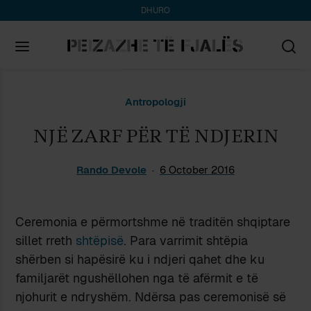
DHURO
Search
Antropologji
for:
NJË ZARF PËR TË NDJERIN
Rando Devole
6 October 2016
Ceremonia e përmortshme në traditën shqiptare
sillet rreth
shtëpisë
. Para varrimit shtëpia
shërben si hapësirë ku i ndjeri qahet dhe ku
familjarët ngushëllohen nga të afërmit e të
njohurit e ndryshëm. Ndërsa pas ceremonisë së