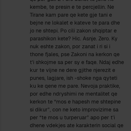
kembe, te presin e te percjellin. Ne
Tirane kam pare qe kete gje tani e
bejne ne lokalet e kateve te para dhe
jo ne shtepi. Po cili zakon shqiptar e
parashikon kete? Hic. Asnje. Zero. Ky
nuk eshte zakon, por zanat i ri si i
thone fjales, pse Zakoni na kerkon qe
t’i shkojme sa per sy e faqe. Ndaj edhe
kur te vijne ne dere gjithe njerezit e
punes, lagjare, ish -shoke nga qyteti
ku ke qene me pare. Nevoja praktike,
por edhe ndryshimi ne mentalitet qe
kerkon te “mos e hapesh me shtepine
si dikur”, con ne keto improvizime sa
per “te mos u turperuar” apo per t’i
dhene vdekjes ate karakterin social qe