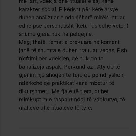
më lart, vdekja dhe ritualet e saj kanë
karakter social. Pikërisht për këtë arsye
duhen analizuar e ndonjëherë mirëkuptuar,
edhe pse personalisht (këtu fus edhe veten)
shumë gjëra nuk na pëlqejnë.
Megjithatë, temat e prekuara në koment
janë të shumta e duhen trajtuar veças. P.sh.
njoftimi për vdekjen, që nuk do ta
banalizoja aspak. Përkundrazi. Aty do të
gjenim një shoqëri të tërë që po ndryshon,
ndërkohë që praktikat kanë mbetur të
dikurshmet… Me fjalë të tjera, duhet
mirëkuptim e respekt ndaj të vdekurve, të
gjallëve dhe ritualeve të tyre.