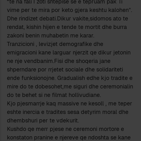
“te na fali I zoti shtepise se e tepruam pak Ti
vime per te mira por keto gjera keshtu kalohen”.
Dhe rindizet debati.Dikur vakite,sidomos ato te
rendat, kishin hijen e tende te mortit dhe burra
zakoni benin muhabetin me karar.
Tranzicioni , levizjet demografike dhe
emigracioni kane larguar njerzit qe dikur jetonin
ne nje vendbanim.Fisi dhe shoqeria jane
shperndare por rrjetet sociale dhe solidariteti
ende funksionojne. Gradualish edhe kjo tradite e
mire do te dobesohet,me siguri dhe ceremonialin
do te behet si ne filmat hollivudiane.
Kjo pjesmarrje kaq massive ne kesoll , me teper
eshte inercia e tradites sesa detyrim moral dhe
dhembshuri per te vdekurit.
Kushdo qe merr pjese ne ceremoni mortore e
konstaton pranine e njereve qe ndoshta se kane