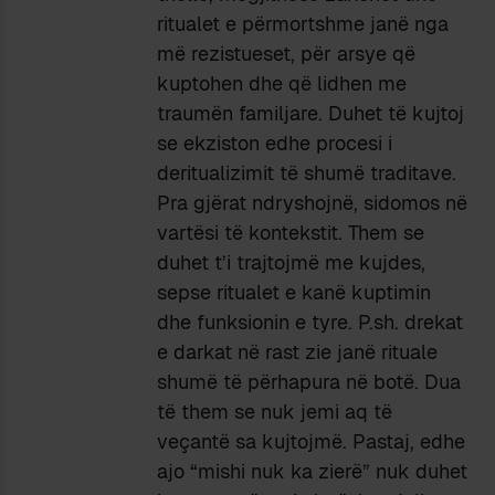
ritualet e përmortshme janë nga
më rezistueset, për arsye që
kuptohen dhe që lidhen me
traumën familjare. Duhet të kujtoj
se ekziston edhe procesi i
deritualizimit të shumë traditave.
Pra gjërat ndryshojnë, sidomos në
vartësi të kontekstit. Them se
duhet t’i trajtojmë me kujdes,
sepse ritualet e kanë kuptimin
dhe funksionin e tyre. P.sh. drekat
e darkat në rast zie janë rituale
shumë të përhapura në botë. Dua
të them se nuk jemi aq të
veçantë sa kujtojmë. Pastaj, edhe
ajo “mishi nuk ka zierë” nuk duhet