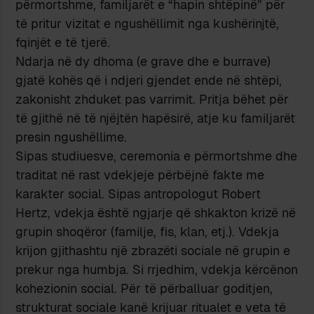
përmortshme, familjarët e “hapin shtëpinë” për
të pritur vizitat e ngushëllimit nga kushërinjtë,
fqinjët e të tjerë.
Ndarja në dy dhoma (e grave dhe e burrave)
gjatë kohës që i ndjeri gjendet ende në shtëpi,
zakonisht zhduket pas varrimit. Pritja bëhet për
të gjithë në të njëjtën hapësirë, atje ku familjarët
presin ngushëllime.
Sipas studiuesve, ceremonia e përmortshme dhe
traditat në rast vdekjeje përbëjnë fakte me
karakter social. Sipas antropologut Robert
Hertz, vdekja është ngjarje që shkakton krizë në
grupin shoqëror (familje, fis, klan, etj.). Vdekja
krijon gjithashtu një zbrazëti sociale në grupin e
prekur nga humbja. Si rrjedhim, vdekja kërcënon
kohezionin social. Për të përballuar goditjen,
strukturat sociale kanë krijuar ritualet e veta të