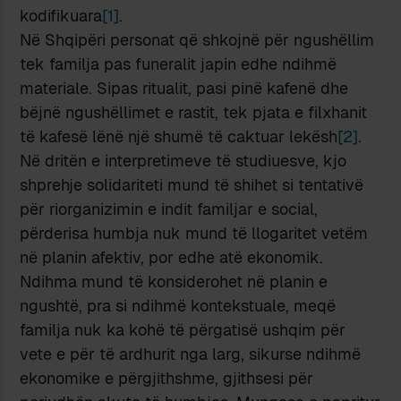
kodifikuara
[1]
.
Në Shqipëri personat që shkojnë për ngushëllim
tek familja pas funeralit japin edhe ndihmë
materiale. Sipas ritualit, pasi pinë kafenë dhe
bëjnë ngushëllimet e rastit, tek pjata e filxhanit
të kafesë lënë një shumë të caktuar lekësh
[2]
.
Në dritën e interpretimeve të studiuesve, kjo
shprehje solidariteti mund të shihet si tentativë
për riorganizimin e indit familjar e social,
përderisa humbja nuk mund të llogaritet vetëm
në planin afektiv, por edhe atë ekonomik.
Ndihma mund të konsiderohet në planin e
ngushtë, pra si ndihmë kontekstuale, meqë
familja nuk ka kohë të përgatisë ushqim për
vete e për të ardhurit nga larg, sikurse ndihmë
ekonomike e përgjithshme, gjithsesi për