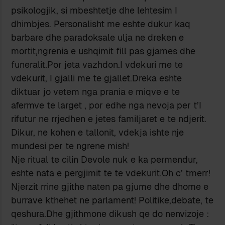
psikologjik, si mbeshtetje dhe lehtesim I
dhimbjes. Personalisht me eshte dukur kaq
barbare dhe paradoksale ulja ne dreken e
mortit,ngrenia e ushqimit fill pas gjames dhe
funeralit.Por jeta vazhdon.I vdekuri me te
vdekurit, I gjalli me te gjallet.Dreka eshte
diktuar jo vetem nga prania e miqve e te
afermve te larget , por edhe nga nevoja per t’I
rifutur ne rrjedhen e jetes familjaret e te ndjerit.
Dikur, ne kohen e tallonit, vdekja ishte nje
mundesi per te ngrene mish!
Nje ritual te cilin Devole nuk e ka permendur,
eshte nata e pergjimit te te vdekurit.Oh c’ tmerr!
Njerzit rrine gjithe naten pa gjume dhe dhome e
burrave kthehet ne parlament! Politike,debate, te
qeshura.Dhe gjithmone dikush qe do nenvizoje :