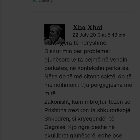
Loading...
Xha Xhai
22 July 2013 at 5:43 pm
Janë gjëra të ndryshme.
Diskutimin për problemet
gjuhësore le ta bëjmë në vendin
përkatës, në kontekstin përkatës.
Nëse do të më citonit saktë, do të
më ndihmonit t’ju përgjigjesha më
mirë.
Zakonisht, kam mbrojtur tezën se
Prishtina rrezikon ta shkurorëzojë
Shkodrën, si kryeqendër të
Gegnisë. Kjo ngre peshë në
ekuilibrat gjuhësorë, edhe pse