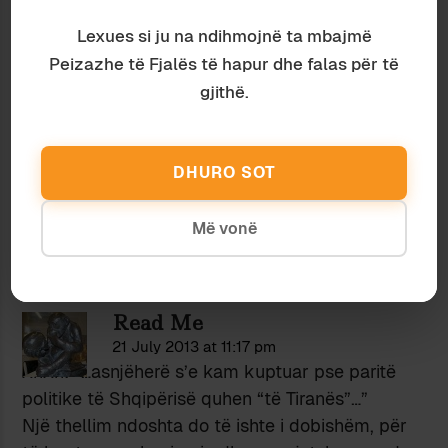
Lexues si ju na ndihmojnë ta mbajmë
Peizazhe të Fjalës të hapur dhe falas për të
gjithë.
Politikë
Hajro Emiri
DHURO SOT
KUQEZI NË PROTESTË
Më vonë
PA KOMENTE
Read Me
21 July 2013 at 11:17 pm
XhXh: “…asnjëherë s’e kam kuptuar pse paritë
politike të Shqipërisë quhen “të Tiranës”…”
Një thellim ndoshta do të ishte i dobishëm, për