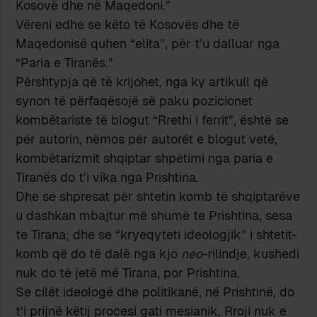
Kosovë dhe në Maqedoni.”
Vëreni edhe se këto të Kosovës dhe të
Maqedonisë quhen “elita”, për t’u dalluar nga
“Paria e Tiranës.”
Përshtypja që të krijohet, nga ky artikull që
synon të përfaqësojë së paku pozicionet
kombëtariste të blogut “Rrethi i ferrit”, është se
për autorin, nëmos për autorët e blogut vetë,
kombëtarizmit shqiptar shpëtimi nga paria e
Tiranës do t’i vika nga Prishtina.
Dhe se shpresat për shtetin komb të shqiptarëve
u dashkan mbajtur më shumë te Prishtina, sesa
te Tirana; dhe se “kryeqyteti ideologjik” i shtetit-
komb që do të dalë nga kjo
neo
-rilindje, kushedi
nuk do të jetë më Tirana, por Prishtina.
Se cilët ideologë dhe politikanë, në Prishtinë, do
t’i prijnë këtij procesi gati mesianik, Rroji nuk e