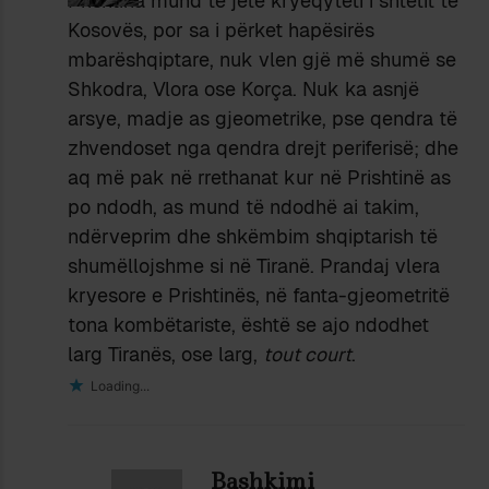
Prishtina mund të jetë kryeqyteti i shtetit të
Kosovës, por sa i përket hapësirës
mbarëshqiptare, nuk vlen gjë më shumë se
Shkodra, Vlora ose Korça. Nuk ka asnjë
arsye, madje as gjeometrike, pse qendra të
zhvendoset nga qendra drejt periferisë; dhe
aq më pak në rrethanat kur në Prishtinë as
po ndodh, as mund të ndodhë ai takim,
ndërveprim dhe shkëmbim shqiptarish të
shumëllojshme si në Tiranë. Prandaj vlera
kryesore e Prishtinës, në fanta-gjeometritë
tona kombëtariste, është se ajo ndodhet
larg Tiranës, ose larg,
tout court
.
Loading...
Bashkimi