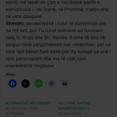
komb më tepër se ç’po e rrezikojnë paritë e
korruptuara – në Tiranë, në Prishtinë, madje dhe
në vetë diasporë.
Shënim:
lexuesi është i lutur të komentojë për
sa më lart, por t’u ruhet sulmeve
ad hominem
ndaj G. Rrojit dhe Sh. Ramës. Sulme të tilla në
blogun tonë përgjithësisht nuk mirëpriten; por në
këtë rast bëhet fjalë edhe për dy kolegë që unë i
njoh personalisht dhe me të cilët kam
marrëdhënie miqësore.
Ndaje:
ALTERNATIVË APO FARSË?
KU E PINË KAFENË
15 December 2009
KOMBËTARISTËT?
In "Politikë"
10 April 2009