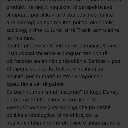
produkt i të njëjtit keqlexim të perspektivave
shqiptare, për shkak të distancës gjeografike
dhe ideologjike nga realiteti politik, ekonomik,
sociologjik dhe kulturor, si në Tiranë, ashtu edhe
në Prishtinë.
Jashtë proceseve të integrimit europian, Kosova
institucionalisht ende e cunguar rrezikon të
përfundojë sërish nën ombrellën e Serbisë – pse
Shqipëria sot nuk ka këllqe, e kushedi as
dëshirë, për ta marrë motrën e vogël nën
sqetullën e vet të palarë.
Së bashku me nismat “natyrale” të Koço Danajt,
përpjekje të tilla, sikur të mos ishin
të
vetëkufizueshme
(
self-limiting
) dhe pa peshë
politike e ideologjike të mirëfilltë, do ta
rrezikonin fatin dhe mbrothësinë e shqiptarëve si