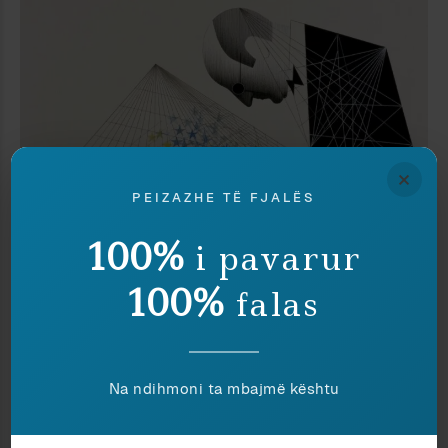
×
PEIZAZHE TË FJALËS
100%
i pavarur
100%
Politikë
Klejda Rrapaj
falas
GJUHA E SPEKTAKLIT TEK EDI RAMA
Na ndihmoni ta mbajmë kështu