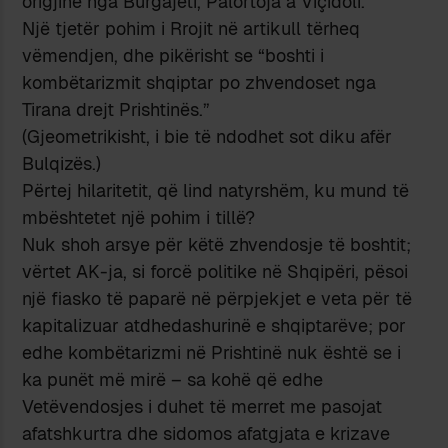
origjinë nga Burgajeti, Palortoja a Viçidoli.
Një tjetër pohim i Rrojit në artikull tërheq
vëmendjen, dhe pikërisht se “boshti i
kombëtarizmit shqiptar po zhvendoset nga
Tirana drejt Prishtinës.”
(Gjeometrikisht, i bie të ndodhet sot diku afër
Bulqizës.)
Përtej hilaritetit, që lind natyrshëm, ku mund të
mbështetet një pohim i tillë?
Nuk shoh arsye për këtë zhvendosje të boshtit;
vërtet AK-ja, si forcë politike në Shqipëri, pësoi
një fiasko të paparë në përpjekjet e veta për të
kapitalizuar atdhedashurinë e shqiptarëve; por
edhe kombëtarizmi në Prishtinë nuk është se i
ka punët më mirë – sa kohë që edhe
Vetëvendosjes i duhet të merret me pasojat
afatshkurtra dhe sidomos afatgjata e krizave