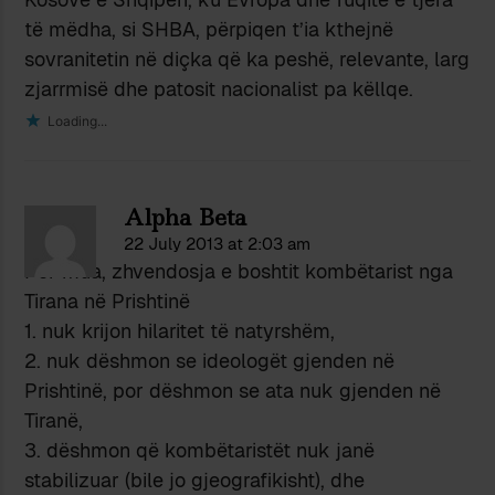
të mëdha, si SHBA, përpiqen t’ia kthejnë
sovranitetin në diçka që ka peshë, relevante, larg
zjarrmisë dhe patosit nacionalist pa këllqe.
Loading...
Alpha Beta
22 July 2013 at 2:03 am
Për mua, zhvendosja e boshtit kombëtarist nga
Tirana në Prishtinë
1. nuk krijon hilaritet të natyrshëm,
2. nuk dëshmon se ideologët gjenden në
Prishtinë, por dëshmon se ata nuk gjenden në
Tiranë,
3. dëshmon që kombëtaristët nuk janë
stabilizuar (bile jo gjeografikisht), dhe