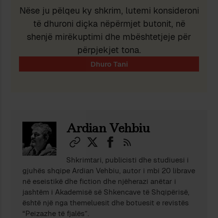
Nëse ju pëlqeu ky shkrim, lutemi konsideroni
të dhuroni diçka nëpërmjet butonit, në
shenjë mirëkuptimi dhe mbështetjeje për
përpjekjet tona.
Ardian Vehbiu
Shkrimtari, publicisti dhe studiuesi i
gjuhës shqipe Ardian Vehbiu, autor i mbi 20 librave
në eseistikë dhe fiction dhe njëherazi anëtar i
jashtëm i Akademisë së Shkencave të Shqipërisë,
është një nga themeluesit dhe botuesit e revistës
“Peizazhe të fjalës”.