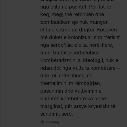
nga elita në pushtet. Për fat të
keq, megjithë retorikën dhe
bombastikën që nuk mungon,
elita e sotme që drejton Kosovën
më duket e kolonizuar shpirtërisht
nga serbofilia, e cila, herë-herë,
merr trajtat e serbofobisë.
Kombëtarizmin, si ideologji, nuk e
ndan dot nga kultura kombëtare –
dhe roli i Prishtinës, në
themelimin, mirëmbajtjen,
pasurimin dhe kultivimin e
kulturës kombëtare ka qenë
margjinal, për arsye kryesisht të
sundimit serb.
Loading...