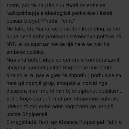
thotë; por të paktën nuk thotë as edhe se
radiopërhapja e ideologjisë përkatëse i është
besuar blogut “Rrethi i ferrit.”
Në fakt, Sh. Rama, që e drejton këtë blog, gjithë
duke qenë edhe profesor i shkencave politike në
NYU, e ka sqaruar më se një herë se nuk ka
ambicie politike.
Nga ana tjetër, ideja se qendra e kombëtarizmit
shqiptar gjendet jashtë Shqipërisë nuk është
dhe aq e re; pse e gjen të shprehur pothuajse sa
herë që ndonjë grup, shoqatë a individ nga
diaspora merr mundimin të shqiptohet politikisht.
Edhe Koço Danaj firmat për Shqipërinë natyrale
kërkon t’i mbledhë ndër shqiptarët që jetojnë
jashtë Shqipërisë.
E megjithatë, fakti që Aleanca Kuqezi pati fatin e