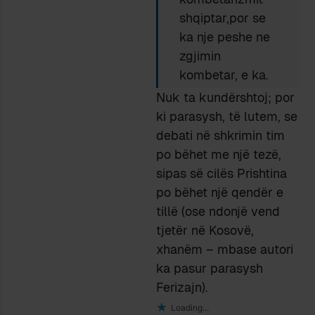
shqiptar,por se
ka nje peshe ne
zgjimin
kombetar, e ka.
Nuk ta kundërshtoj; por
ki parasysh, të lutem, se
debati në shkrimin tim
po bëhet me një tezë,
sipas së cilës Prishtina
po bëhet një qendër e
tillë (ose ndonjë vend
tjetër në Kosovë,
xhanëm – mbase autori
ka pasur parasysh
Ferizajn).
Loading...