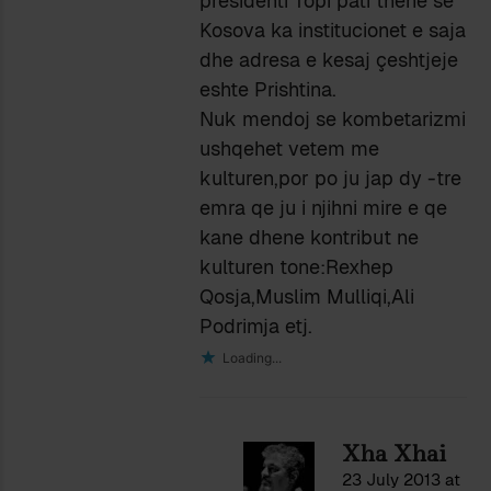
presidenti Topi pati thene se
Kosova ka institucionet e saja
dhe adresa e kesaj çeshtjeje
eshte Prishtina.
Nuk mendoj se kombetarizmi
ushqehet vetem me
kulturen,por po ju jap dy -tre
emra qe ju i njihni mire e qe
kane dhene kontribut ne
kulturen tone:Rexhep
Qosja,Muslim Mulliqi,Ali
Podrimja etj.
Loading...
Xha Xhai
23 July 2013 at