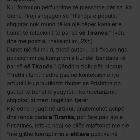
Kur formulon përfundime të pjesshme për sa ka
thënë, Rroji shpjegon se “Rilindja e popullit
shqiptar nuk mund të kalojë nëpër kanalet e
llumit të rotacionit të parisë
së Tiranës
.” [këtu
dhe më poshtë, theksimi im, 2Xh]
Duhet një fillim i ri, thotë autori, i cili “kalon nga
pozicionimi pa kompromis kundër bandave të
parisë
së Tiranës
.” Qëndrim tipik për blogun
“Rrethi i ferrit”; edhe pse në kontekstin e një
artikulli ku praktikisht thuhet se Prishtina po
gatitet të bëhet kryeqyteti i kombëtarizmit
shqiptar, ai merr tingëllim tjetër.
Kjo edhe ngaqë në artikull anatemohet ashpër
dhe rëndë paria
e Tiranës,
por fare pak ajo e
Prishtinës; kritika ndaj së cilës mjaftohet me një
“me gjithë korruptimin e
elitave
politike në