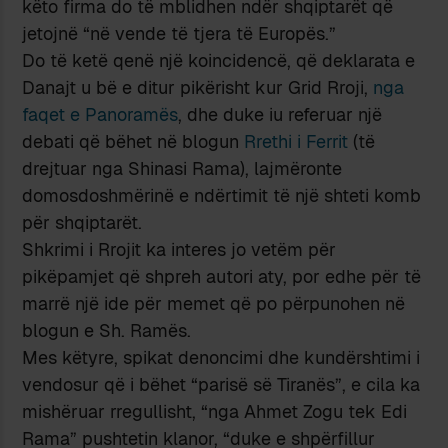
këto firma do të mblidhen ndër shqiptarët që
jetojnë “në vende të tjera të Europës.”
Do të ketë qenë një koincidencë, që deklarata e
Danajt u bë e ditur pikërisht kur Grid Rroji,
nga
faqet e Panoramës
, dhe duke iu referuar një
debati që bëhet në blogun
Rrethi i Ferrit
(të
drejtuar nga Shinasi Rama), lajmëronte
domosdoshmërinë e ndërtimit të një shteti komb
për shqiptarët.
Shkrimi i Rrojit ka interes jo vetëm për
pikëpamjet që shpreh autori aty, por edhe për të
marrë një ide për memet që po përpunohen në
blogun e Sh. Ramës.
Mes këtyre, spikat denoncimi dhe kundërshtimi i
vendosur që i bëhet “parisë së Tiranës”, e cila ka
mishëruar rregullisht, “nga Ahmet Zogu tek Edi
Rama” pushtetin klanor, “duke e shpërfillur