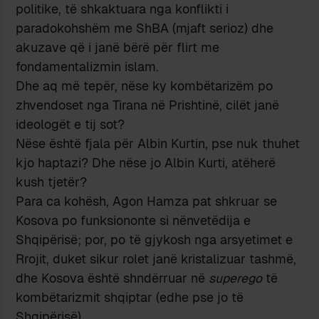
politike, të shkaktuara nga konflikti i
paradokohshëm me ShBA (mjaft serioz) dhe
akuzave që i janë bërë për flirt me
fondamentalizmin islam.
Dhe aq më tepër, nëse ky kombëtarizëm po
zhvendoset nga Tirana në Prishtinë, cilët janë
ideologët e tij sot?
Nëse është fjala për Albin Kurtin, pse nuk thuhet
kjo haptazi? Dhe nëse jo Albin Kurti, atëherë
kush tjetër?
Para ca kohësh, Agon Hamza pat shkruar se
Kosova po funksiononte si nënvetëdija e
Shqipërisë; por, po të gjykosh nga arsyetimet e
Rrojit, duket sikur rolet janë kristalizuar tashmë,
dhe Kosova është shndërruar në
superego
të
kombëtarizmit shqiptar (edhe pse jo të
Shqipërisë).