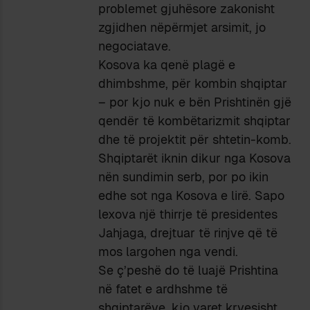
problemet gjuhësore zakonisht
zgjidhen nëpërmjet arsimit, jo
negociatave.
Kosova ka qenë plagë e
dhimbshme, për kombin shqiptar
– por kjo nuk e bën Prishtinën gjë
qendër të kombëtarizmit shqiptar
dhe të projektit për shtetin-komb.
Shqiptarët iknin dikur nga Kosova
nën sundimin serb, por po ikin
edhe sot nga Kosova e lirë. Sapo
lexova një thirrje të presidentes
Jahjaga, drejtuar të rinjve që të
mos largohen nga vendi.
Se ç’peshë do të luajë Prishtina
në fatet e ardhshme të
shqiptarëve, kjo varet kryesisht