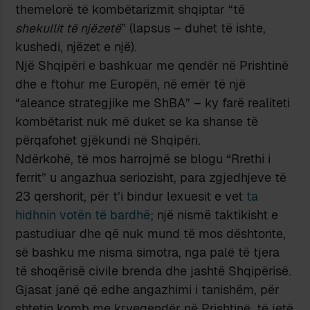
themelorë të kombëtarizmit shqiptar “të
shekullit të njëzetë
” (lapsus – duhet të ishte,
kushedi, njëzet e një).
Një Shqipëri e bashkuar me qendër në Prishtinë
dhe e ftohur me Europën, në emër të një
“aleance strategjike me ShBA” – ky farë realiteti
kombëtarist nuk më duket se ka shanse të
përqafohet gjëkundi në Shqipëri.
Ndërkohë, të mos harrojmë se blogu “Rrethi i
ferrit” u angazhua seriozisht, para zgjedhjeve të
23 qershorit, për t’i bindur lexuesit e vet
ta
hidhnin votën të bardhë
; një nismë taktikisht e
pastudiuar dhe që nuk mund të mos dështonte,
së bashku me nisma simotra, nga palë të tjera
të shoqërisë civile brenda dhe jashtë Shqipërisë.
Gjasat janë që edhe angazhimi i tanishëm, për
shtetin komb me kryeqendër në Prishtinë, të jetë