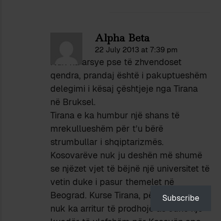
Alpha Beta
22 July 2013 at 7:39 pm
Nuk ka arsye pse të zhvendoset
qendra, prandaj është i pakuptueshëm
delegimi i kësaj çështjeje nga Tirana
në Bruksel.
Tirana e ka humbur një shans të
mrekullueshëm për t’u bërë
strumbullar i shqiptarizmës.
Kosovarëve nuk ju deshën më shumë
se njëzet vjet të bëjnë një universitet të
vetin duke i pasur themelet në
Beograd. Kurse Tirana, për kaq kohë
Subscribe
nuk ka arritur të prodhojë as edhe një