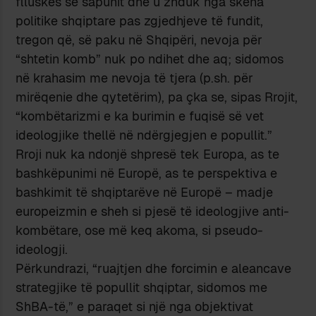
flluskës së sapunit dhe u zhduk nga skena
politike shqiptare pas zgjedhjeve të fundit,
tregon që, së paku në Shqipëri, nevoja për
“shtetin komb” nuk po ndihet dhe aq; sidomos
në krahasim me nevoja të tjera (p.sh. për
mirëqenie dhe qytetërim), pa çka se, sipas Rrojit,
“kombëtarizmi e ka burimin e fuqisë së vet
ideologjike thellë në ndërgjegjen e popullit.”
Rroji nuk ka ndonjë shpresë tek Europa, as te
bashkëpunimi në Europë, as te perspektiva e
bashkimit të shqiptarëve në Europë – madje
europeizmin e sheh si pjesë të ideologjive anti-
kombëtare, ose më keq akoma, si pseudo-
ideologji.
Përkundrazi, “ruajtjen dhe forcimin e aleancave
strategjike të popullit shqiptar, sidomos me
ShBA-të,” e paraqet si një nga objektivat