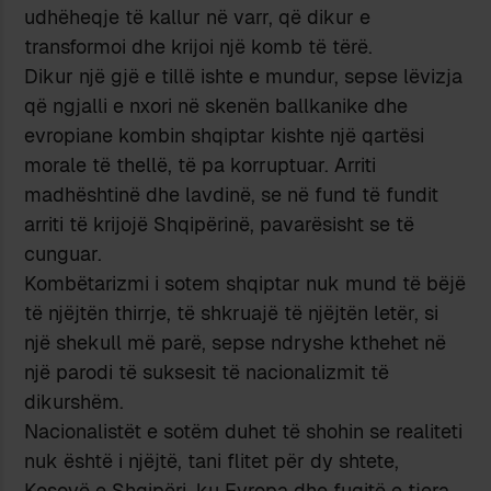
udhëheqje të kallur në varr, që dikur e
transformoi dhe krijoi një komb të tërë.
Dikur një gjë e tillë ishte e mundur, sepse lëvizja
që ngjalli e nxori në skenën ballkanike dhe
evropiane kombin shqiptar kishte një qartësi
morale të thellë, të pa korruptuar. Arriti
madhështinë dhe lavdinë, se në fund të fundit
arriti të krijojë Shqipërinë, pavarësisht se të
cunguar.
Kombëtarizmi i sotem shqiptar nuk mund të bëjë
të njëjtën thirrje, të shkruajë të njëjtën letër, si
një shekull më parë, sepse ndryshe kthehet në
një parodi të suksesit të nacionalizmit të
dikurshëm.
Nacionalistët e sotëm duhet të shohin se realiteti
nuk është i njëjtë, tani flitet për dy shtete,
Kosovë e Shqipëri, ku Evropa dhe fuqitë e tjera