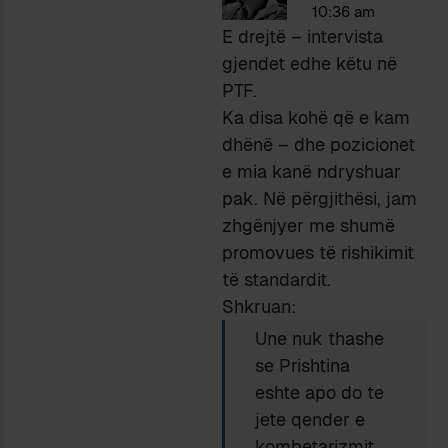
10:36 am
E drejtë – intervista
gjendet edhe këtu në
PTF.
Ka disa kohë që e kam
dhënë – dhe pozicionet
e mia kanë ndryshuar
pak. Në përgjithësi, jam
zhgënjyer me shumë
promovues të rishikimit
të standardit.
Shkruan:
Une nuk thashe
se Prishtina
eshte apo do te
jete qender e
kombetarizmit