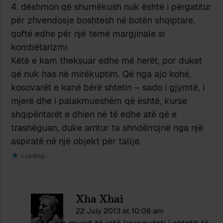
4. dëshmon që shumëkush nuk është i përgatitur
për zhvendosje boshtesh në botën shqiptare,
qoftë edhe për një temë margjinale si
kombëtarizmi.
Këtë e kam theksuar edhe më herët, por duket
që nuk has në mirëkuptim. Që nga ajo kohë,
kosovarët e kanë bërë shtetin – sado i gjymtë, i
mjerë dhe i palakmueshëm që është, kurse
shqipëritarët e dhien në të edhe atë që e
trashëguan, duke arritur ta shndërrojnë nga një
aspiratë në një objekt për tallje.
Loading...
Xha Xhai
22 July 2013 at 10:06 am