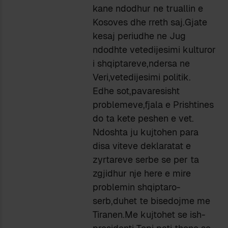
kane ndodhur ne truallin e
Kosoves dhe rreth saj.Gjate
kesaj periudhe ne Jug
ndodhte vetedijesimi kulturor
i shqiptareve,ndersa ne
Veri,vetedijesimi politik.
Edhe sot,pavaresisht
problemeve,fjala e Prishtines
do ta kete peshen e vet.
Ndoshta ju kujtohen para
disa viteve deklaratat e
zyrtareve serbe se per ta
zgjidhur nje here e mire
problemin shqiptaro-
serb,duhet te bisedojme me
Tiranen.Me kujtohet se ish-