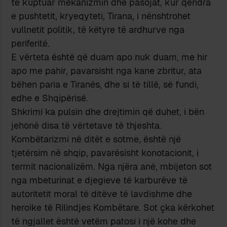
të kuptuar mekanizmin dhe pasojat, kur qendra
e pushtetit, kryeqyteti, Tirana, i nënshtrohet
vullnetit politik, të këtyre të ardhurve nga
periferitë.
E vërteta është që duam apo nuk duam, me hir
apo me pahir, pavarsisht nga kane zbritur, ata
bëhen paria e Tiranës, dhe si të tillë, së fundi,
edhe e Shqipërisë.
Shkrimi ka pulsin dhe drejtimin që duhet, i bën
jehonë disa të vërtetave të thjeshta.
Kombëtarizmi në ditët e sotme, është një
tjetërsim në shqip, pavarësisht konotacionit, i
termit nacionalizëm. Nga njëra anë, mbijeton sot
nga mbeturinat e djegieve të karburëve të
autoritetit moral të ditëve të lavdishme dhe
heroike të Rilindjes Kombëtare. Sot çka kërkohet
të ngjallet është vetëm patosi i një kohe dhe