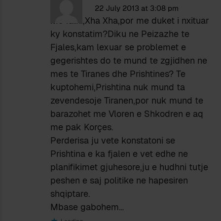
22 July 2013 at 3:08 pm
Me falni,Xha Xha,por me duket i nxituar
ky konstatim?Diku ne Peizazhe te
Fjales,kam lexuar se problemet e
gegerishtes do te mund te zgjidhen ne
mes te Tiranes dhe Prishtines? Te
kuptohemi,Prishtina nuk mund ta
zevendesoje Tiranen,por nuk mund te
barazohet me Vloren e Shkodren e aq
me pak Korçes.
Perderisa ju vete konstatoni se
Prishtina e ka fjalen e vet edhe ne
planifikimet gjuhesore,ju e hudhni tutje
peshen e saj politike ne hapesiren
shqiptare.
Mbase gabohem…