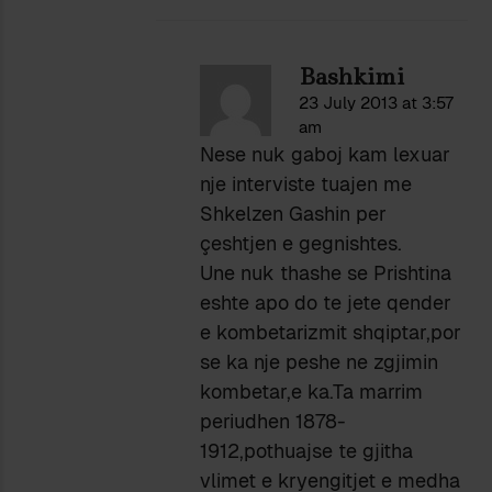
Bashkimi
23 July 2013 at 3:57
am
Nese nuk gaboj kam lexuar
nje interviste tuajen me
Shkelzen Gashin per
çeshtjen e gegnishtes.
Une nuk thashe se Prishtina
eshte apo do te jete qender
e kombetarizmit shqiptar,por
se ka nje peshe ne zgjimin
kombetar,e ka.Ta marrim
periudhen 1878-
1912,pothuajse te gjitha
vlimet e kryengitjet e medha