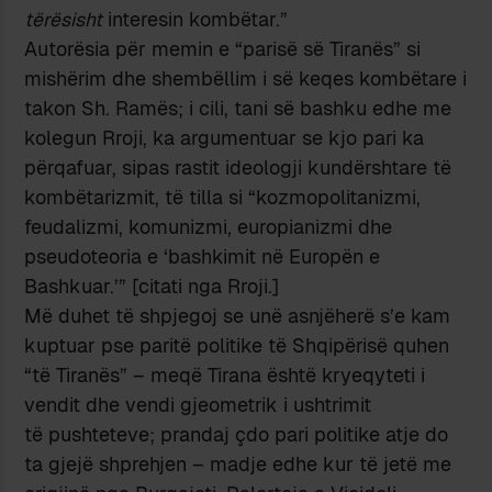
tërësisht
interesin kombëtar.”
Autorësia për memin e “parisë së Tiranës” si
mishërim dhe shembëllim i së keqes kombëtare i
takon Sh. Ramës; i cili, tani së bashku edhe me
kolegun Rroji, ka argumentuar se kjo pari ka
përqafuar, sipas rastit ideologji kundërshtare të
kombëtarizmit, të tilla si “kozmopolitanizmi,
feudalizmi, komunizmi, europianizmi dhe
pseudoteoria e ‘bashkimit në Europën e
Bashkuar.’” [citati nga Rroji.]
Më duhet të shpjegoj se unë asnjëherë s’e kam
kuptuar pse paritë politike të Shqipërisë quhen
“të Tiranës” – meqë Tirana është kryeqyteti i
vendit dhe vendi gjeometrik i ushtrimit
të pushteteve; prandaj çdo pari politike atje do
ta gjejë shprehjen – madje edhe kur të jetë me