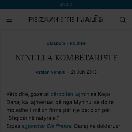
DHURO
Search
Diaspora
/
Politikë
for:
NINULLA KOMBËTARISTE
Ardian Vehbiu
21 July 2013
Këto ditë, gazetat
përcollën lajmin
se Koço
Danaj ka lajmëruar, që nga Mynihu, se do të
mbledhë 1 milion firma për një peticion për
“Shqipërinë natyrale.”
Sipas
agjencisë
Die Presse
, Danaj ka deklaruar