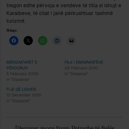
tregon edhe përvoja e vendeve të tilla si ishujt e
Karaibeve, të cilat i janë përkushtuar tashmë
turizmit.
Ndaje:
MËRGIMTARËT E
FAJI I EMIGRANTËVE
PËRDORUR
26 February 2010
5 February 2008
In "Diaspora"
In "Diaspora"
FIJE QË LIDHEN
13 December 2010
In "Diaspora"
Discover more from Peizazhe të fjalës