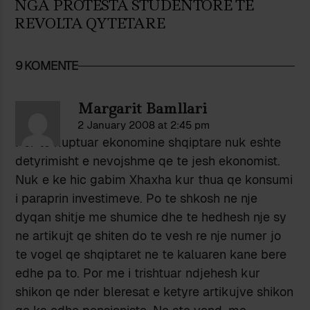
NGA PROTESTA STUDENTORE TE
REVOLTA QYTETARE
9 KOMENTE
Margarit Bamllari
2 January 2008 at 2:45 pm
Per te kuptuar ekonomine shqiptare nuk eshte
detyrimisht e nevojshme qe te jesh ekonomist.
Nuk e ke hic gabim Xhaxha kur thua qe konsumi
i paraprin investimeve. Po te shkosh ne nje
dyqan shitje me shumice dhe te hedhesh nje sy
ne artikujt qe shiten do te vesh re nje numer jo
te vogel qe shqiptaret ne te kaluaren kane bere
edhe pa to. Por me i trishtuar ndjehesh kur
shikon qe nder bleresat e ketyre artikujve shikon