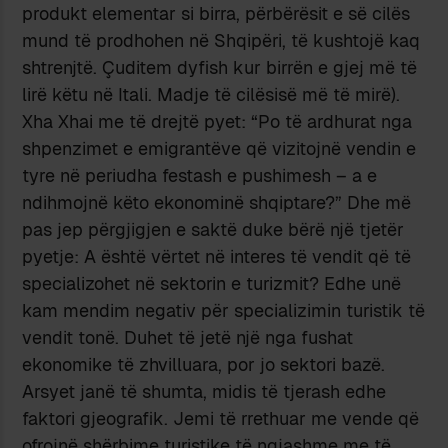
produkt elementar si birra, përbërësit e së cilës
mund të prodhohen në Shqipëri, të kushtojë kaq
shtrenjtë. Çuditem dyfish kur birrën e gjej më të
lirë këtu në Itali. Madje të cilësisë më të mirë).
Xha Xhai me të drejtë pyet: “Po të ardhurat nga
shpenzimet e emigrantëve që vizitojnë vendin e
tyre në periudha festash e pushimesh – a e
ndihmojnë këto ekonominë shqiptare?” Dhe më
pas jep përgjigjen e saktë duke bërë një tjetër
pyetje: A është vërtet në interes të vendit që të
specializohet në sektorin e turizmit? Edhe unë
kam mendim negativ për specializimin turistik të
vendit tonë. Duhet të jetë një nga fushat
ekonomike të zhvilluara, por jo sektori bazë.
Arsyet janë të shumta, midis të tjerash edhe
faktori gjeografik. Jemi të rrethuar me vende që
ofrojnë shërbime turistike të ngjashme me të