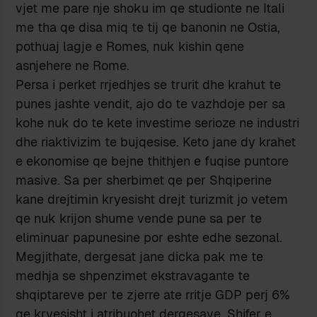
vjet me pare nje shoku im qe studionte ne Itali
me tha qe disa miq te tij qe banonin ne Ostia,
pothuaj lagje e Romes, nuk kishin qene
asnjehere ne Rome.
Persa i perket rrjedhjes se trurit dhe krahut te
punes jashte vendit, ajo do te vazhdoje per sa
kohe nuk do te kete investime serioze ne industri
dhe riaktivizim te bujqesise. Keto jane dy krahet
e ekonomise qe bejne thithjen e fuqise puntore
masive. Sa per sherbimet qe per Shqiperine
kane drejtimin kryesisht drejt turizmit jo vetem
qe nuk krijon shume vende pune sa per te
eliminuar papunesine por eshte edhe sezonal.
Megjithate, dergesat jane dicka pak me te
medhja se shpenzimet ekstravagante te
shqiptareve per te zjerre ate rritje GDP perj 6%
qe kryesisht i atribuohet dergesave. Shifer e