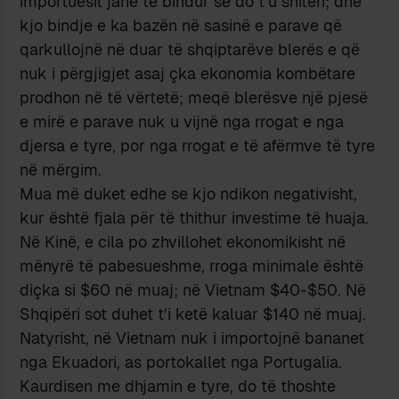
importuesit janë të bindur se do t’u shiten; dhe
kjo bindje e ka bazën në sasinë e parave që
qarkullojnë në duar të shqiptarëve blerës e që
nuk i përgjigjet asaj çka ekonomia kombëtare
prodhon në të vërtetë; meqë blerësve një pjesë
e mirë e parave nuk u vijnë nga rrogat e nga
djersa e tyre, por nga rrogat e të afërmve të tyre
në mërgim.
Mua më duket edhe se kjo ndikon negativisht,
kur është fjala për të thithur investime të huaja.
Në Kinë, e cila po zhvillohet ekonomikisht në
mënyrë të pabesueshme, rroga minimale është
diçka si $60 në muaj; në Vietnam $40-$50. Në
Shqipëri sot duhet t’i ketë kaluar $140 në muaj.
Natyrisht, në Vietnam nuk i importojnë bananet
nga Ekuadori, as portokallet nga Portugalia.
Kaurdisen me dhjamin e tyre, do të thoshte