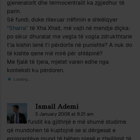
gjeneratorit dhe termocentralit ka zgjedhur të
parin.
Së fundi, duke rilexuar rrëfimin e shkëlqyer
“Sharra”
të Xha Xhait, më vajti në mendje diçka:
po sikur dhuratat me vegla të vogla zdrukthtarie
t’ia kishin lenë t’i përdorte në punishte? A nuk do
të kishte qene më mirë për shtëpinë?
Me fjalë të tjera, mjetet varen edhe nga
konteksti ku përdoren.
Loading...
Ismail Ademi
3 January 2008 at 9:21 am
Kohët e fundit ka gjithnjë e më shumë studime
që mundohen të kuptojnë se si dërgesat e
emigrantëve mund të bëhen pjesë e zhvillimit të