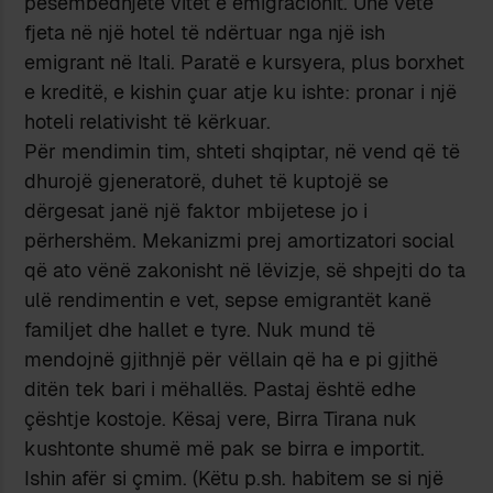
pesëmbëdhjetë vitet e emigracionit. Unë vetë
fjeta në një hotel të ndërtuar nga një ish
emigrant në Itali. Paratë e kursyera, plus borxhet
e kreditë, e kishin çuar atje ku ishte: pronar i një
hoteli relativisht të kërkuar.
Për mendimin tim, shteti shqiptar, në vend që të
dhurojë gjeneratorë, duhet të kuptojë se
dërgesat janë një faktor mbijetese jo i
përhershëm. Mekanizmi prej amortizatori social
që ato vënë zakonisht në lëvizje, së shpejti do ta
ulë rendimentin e vet, sepse emigrantët kanë
familjet dhe hallet e tyre. Nuk mund të
mendojnë gjithnjë për vëllain që ha e pi gjithë
ditën tek bari i mëhallës. Pastaj është edhe
çështje kostoje. Kësaj vere, Birra Tirana nuk
kushtonte shumë më pak se birra e importit.
Ishin afër si çmim. (Këtu p.sh. habitem se si një