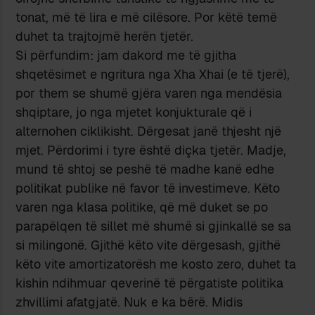
tonat, më të lira e më cilësore. Por këtë temë
duhet ta trajtojmë herën tjetër.
Si përfundim: jam dakord me të gjitha
shqetësimet e ngritura nga Xha Xhai (e të tjerë),
por them se shumë gjëra varen nga mendësia
shqiptare, jo nga mjetet konjukturale që i
alternohen ciklikisht. Dërgesat janë thjesht një
mjet. Përdorimi i tyre është diçka tjetër. Madje,
mund të shtoj se peshë të madhe kanë edhe
politikat publike në favor të investimeve. Këto
varen nga klasa politike, që më duket se po
parapëlqen të sillet më shumë si gjinkallë se sa
si milingonë. Gjithë këto vite dërgesash, gjithë
këto vite amortizatorësh me kosto zero, duhet ta
kishin ndihmuar qeverinë të përgatiste politika
zhvillimi afatgjatë. Nuk e ka bërë. Midis