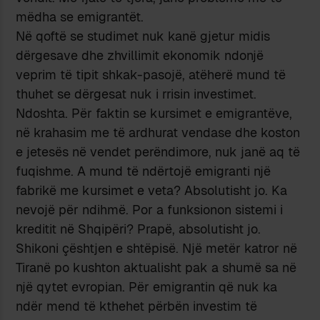
mëdha se emigrantët.
Në qoftë se studimet nuk kanë gjetur midis
dërgesave dhe zhvillimit ekonomik ndonjë
veprim të tipit shkak-pasojë, atëherë mund të
thuhet se dërgesat nuk i rrisin investimet.
Ndoshta. Për faktin se kursimet e emigrantëve,
në krahasim me të ardhurat vendase dhe koston
e jetesës në vendet perëndimore, nuk janë aq të
fuqishme. A mund të ndërtojë emigranti një
fabrikë me kursimet e veta? Absolutisht jo. Ka
nevojë për ndihmë. Por a funksionon sistemi i
kreditit në Shqipëri? Prapë, absolutisht jo.
Shikoni çështjen e shtëpisë. Një metër katror në
Tiranë po kushton aktualisht pak a shumë sa në
një qytet evropian. Për emigrantin që nuk ka
ndër mend të kthehet përbën investim të