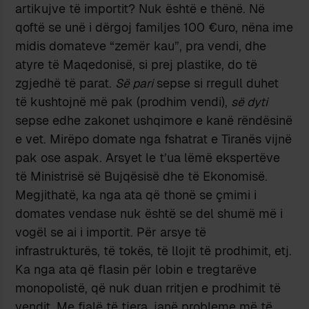
artikujve të importit? Nuk është e thënë. Në
qoftë se unë i dërgoj familjes 100 €uro, nëna ime
midis domateve “zemër kau”, pra vendi, dhe
atyre të Maqedonisë, si prej plastike, do të
zgjedhë të parat.
Së pari
sepse si rregull duhet
të kushtojnë më pak (prodhim vendi),
së dyti
sepse edhe zakonet ushqimore e kanë rëndësinë
e vet. Mirëpo domate nga fshatrat e Tiranës vijnë
pak ose aspak. Arsyet le t’ua lëmë ekspertëve
të Ministrisë së Bujqësisë dhe të Ekonomisë.
Megjithatë, ka nga ata që thonë se çmimi i
domates vendase nuk është se del shumë më i
vogël se ai i importit. Për arsye të
infrastrukturës, të tokës, të llojit të prodhimit, etj.
Ka nga ata që flasin për lobin e tregtarëve
monopolistë, që nuk duan rritjen e prodhimit të
vendit. Me fjalë të tjera, janë probleme më të