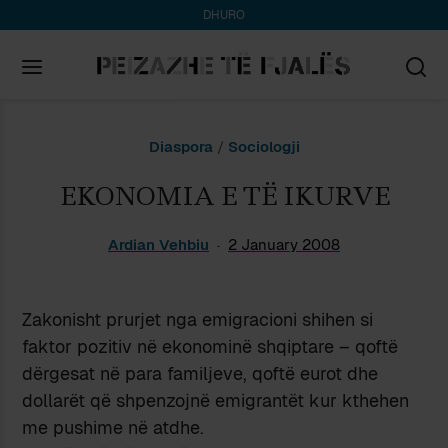
DHURO
Search
Diaspora
/
Sociologji
for:
EKONOMIA E TË IKURVE
Ardian Vehbiu
2 January 2008
Zakonisht prurjet nga emigracioni shihen si
faktor pozitiv në ekonominë shqiptare – qoftë
dërgesat në para familjeve, qoftë eurot dhe
dollarët që shpenzojnë emigrantët kur kthehen
me pushime në atdhe.