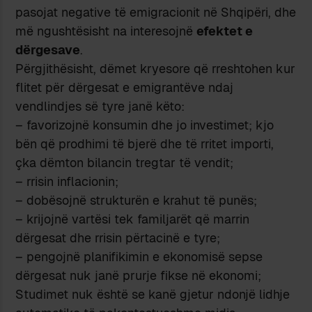
pasojat negative të emigracionit në Shqipëri, dhe
më ngushtësisht na interesojnë
efektet e
dërgesave
.
Përgjithësisht, dëmet kryesore që rreshtohen kur
flitet për dërgesat e emigrantëve ndaj
vendlindjes së tyre janë këto:
– favorizojnë konsumin dhe jo investimet; kjo
bën që prodhimi të bjerë dhe të rritet importi,
çka dëmton bilancin tregtar të vendit;
– rrisin inflacionin;
– dobësojnë strukturën e krahut të punës;
– krijojnë vartësi tek familjarët që marrin
dërgesat dhe rrisin përtacinë e tyre;
– pengojnë planifikimin e ekonomisë sepse
dërgesat nuk janë prurje fikse në ekonomi;
Studimet nuk është se kanë gjetur ndonjë lidhje