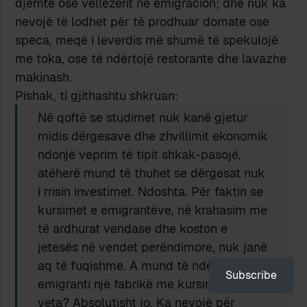
djemtë ose vëllezërit në emigracion; dhe nuk ka
nevojë të lodhet për të prodhuar domate ose
speca, meqë i leverdis më shumë të spekulojë
me toka, ose të ndërtojë restorante dhe lavazhe
makinash.
Pishak, ti gjithashtu shkruan:
Në qoftë se studimet nuk kanë gjetur
midis dërgesave dhe zhvillimit ekonomik
ndonjë veprim të tipit shkak-pasojë,
atëherë mund të thuhet se dërgesat nuk
i rrisin investimet. Ndoshta. Për faktin se
kursimet e emigrantëve, në krahasim me
të ardhurat vendase dhe koston e
jetesës në vendet perëndimore, nuk janë
aq të fuqishme. A mund të ndërtojë
Subscribe
emigranti një fabrikë me kursimet e
veta? Absolutisht jo. Ka nevojë për