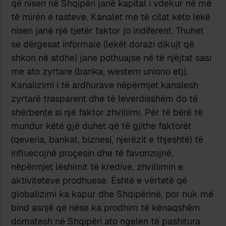
që nisen në Shqipëri janë kapital i vdekur në më
të mirën e rasteve. Kanalet me të cilat këto lekë
nisen janë një tjetër faktor jo indiferent. Thuhet
se dërgesat informale (lekët dorazi dikujt që
shkon në atdhe) jane pothuajse në të njëjtat sasi
me ato zyrtare (banka, western uniono etj).
Kanalizimi i të ardhurave nëpërmjet kanalesh
zyrtarë trasparent dhe të leverdisshëm do të
shërbente si një faktor zhvillimi. Për të bërë të
mundur këtë gjë duhet që të gjithe faktorët
(qeveria, bankat, biznesi, njerëzit e thjeshtë) të
influecojnë proçesin dhe të favorizojnë,
nëpërmjet lëshimit të kredive, zhvillimin e
aktiviteteve prodhuese. Është e vërtetë që
globalizimi ka kapur dhe Shqipërinë, por nuk më
bind asnjë që nëse ka prodhim të kënaqshëm
domatesh në Shqipëri ato ngelen të pashitura