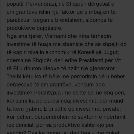
populli. Përkundrazi, në Shqipëri dërgesat e
emigrantëve ishin një faktor që e mbajtën të
paralizuar tregun e brendshëm, sidomos të
produkteve bujqësore.
Nga ana tjetër, Vietnami dhe Kina tërheqin
investime të huaja me shumicë dhe së shpejti do
të kapin nivelin ekonomik të Koresë së Jugut;
ndërsa në Shqipëri deri edhe Presidenti për Vit
të Ri u dhuron pleqve të azilit një gjenerator.
Thelbi këtu ka të bëjë me përdorimin që u bëhet
dërgesave të emigrantëve: konsum apo
investime? Përshtypja ime është se, në Shqipëri,
konsumi ka përparësi ndaj investimit; por mund
ta kem gabim. E di edhe që investimet private,
kur bëhen, përqendrohen në sektorin e ndërtimit
rezidencial, por sa produktive është kjo për
vendin? Çka ka munguar deri tani – më duket