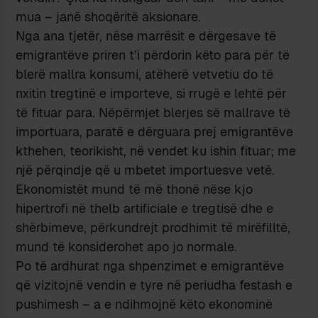
mua – janë shoqëritë aksionare.
Nga ana tjetër, nëse marrësit e dërgesave të
emigrantëve priren t’i përdorin këto para për të
blerë mallra konsumi, atëherë vetvetiu do të
nxitin tregtinë e importeve, si rrugë e lehtë për
të fituar para. Nëpërmjet blerjes së mallrave të
importuara, paratë e dërguara prej emigrantëve
kthehen, teorikisht, në vendet ku ishin fituar; me
një përqindje që u mbetet importuesve vetë.
Ekonomistët mund të më thonë nëse kjo
hipertrofi në thelb artificiale e tregtisë dhe e
shërbimeve, përkundrejt prodhimit të mirëfilltë,
mund të konsiderohet apo jo normale.
Po të ardhurat nga shpenzimet e emigrantëve
që vizitojnë vendin e tyre në periudha festash e
pushimesh – a e ndihmojnë këto ekonominë