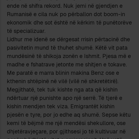
ende në shifra rekord. Nuk jemi në gjendjen e
Rumanisë e cila nuk po përballon dot boom-in
ekonomik dhe sot është në kërkim të punëtorëve
të specializuar.
Lidhur me idenë se dërgesat rrisin përtacinë dhe
pasivitetin mund të thuhet shumë. Këtë vit pata
mundësinë të shikoja zonën e Ishmit. Pjesa më e
madhe e fshatrave jetonte me shitjen e tokave.
Me paratë e marra blinin makina Benz ose e
kthenin shtëpinë në vilë (vilë në shkretëtirë).
Megjithatë, tek tuk kishte nga ata që kishin
ndërtuar një punishte apo një serrë. Të tjerë e
kishin mendjen tek viza. Emigrantët kishin
pjesën e tyre, por jo edhe aq shumë. Sepse këtu
kemi të bëjmë me një mendësi shekullore, ose
dhjetëravjeçare, por gjithsesi jo të kultivuar në