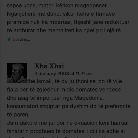
sepse konsumatori kërkon maqedonset.
Nganjëherë më duket sikur koha e firmave
piramidë nuk ka mbaruar, thjesht janë reduktuar
të ardhurat dhe mentaliteti ka ngel po i njëjtë.
Loading...
Xha Xhai
3 January 2008 at 11:21 am
Pishak dhe Ismail, të dy ju thoni se, po të vijë
fjala për të zgjedhur midis domates vendëse
dhe asaj të importuar nga Maqedonia,
konsumatori shqiptar pa dyshim do të preferonte
të parën.
Jam dakord me ju; por në ekuacion keni harruar
fshatarin prodhues të domates, i cili ka edhe ai