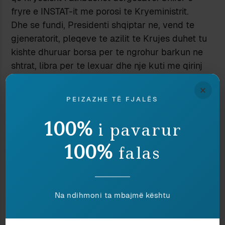
fryre e INSTAT-it me porosi te Kryeministrit.
Dhe se fundi, Presidenti shqiptar ne, vend te
gjeneratorit, pleqeve te azilit te Krujes duhet tu
kishte dhuruar borsa per te ngrohur barkun ne
shtrat, libra per te lexuar dhe nje kuti me qirinj
per gjithe vitin pa racionim. Veprim i pa
×
pergjegjshem dhe aspak bamires.
PEIZAZHE TË FJALËS
MB
100%
Loading...
i pavarur
100%
falas
Kreshnik Bejko
2 January 2008 at 5:17 pm
Nje studim i FMN i botuar ne 2006 per prurjet e
Na ndihmoni ta mbajmë kështu
emigranteve ne Shqiperi dhe si perdoren ato ka
arritur ne kete rezultat: