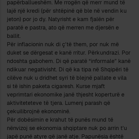
papërballueshëm. Me rrogën që merr mund të
lajë një kredi (për shtëpinë që ble në vendin ku
jeton) por jo dy. Natyrisht e kam fjalën për
paratë e pastra, ato që merren me djersën e
ballit.
Për inflacionin nuk di ç’të them, por nuk më
duket se dërgesat e kanë rritur. Përkundrazi. Por
ndoshta gabohem. Di që paratë “informale” kanë
ndikuar negativisht. Di që ka tipa në Shqipëri të
cilëve nuk u dridhet syri të blejnë pallate e vila
si të ishin paketa cigaresh. Kurse mjaft
veprimtari ekonomike janë thjesht koperturë e
aktiviteteteve të tjera. Lumenj parash që
çekuilibrojnë ekonominë.
Për dobësimin e krahut të punës mund të
nënvizoj se ekonomia shqiptare nuk po arrin t’u
japë punë atyre që janë atje. Papunësia është