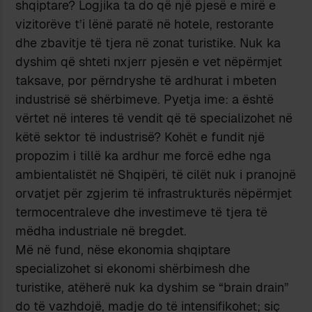
shqiptare? Logjika ta do që një pjesë e mirë e
vizitorëve t’i lënë paratë në hotele, restorante
dhe zbavitje të tjera në zonat turistike. Nuk ka
dyshim që shteti nxjerr pjesën e vet nëpërmjet
taksave, por përndryshe të ardhurat i mbeten
industrisë së shërbimeve. Pyetja ime: a është
vërtet në interes të vendit që të specializohet në
këtë sektor të industrisë? Kohët e fundit një
propozim i tillë ka ardhur me forcë edhe nga
ambientalistët në Shqipëri, të cilët nuk i pranojnë
orvatjet për zgjerim të infrastrukturës nëpërmjet
termocentraleve dhe investimeve të tjera të
mëdha industriale në bregdet.
Më në fund, nëse ekonomia shqiptare
specializohet si ekonomi shërbimesh dhe
turistike, atëherë nuk ka dyshim se “brain drain”
do të vazhdojë, madje do të intensifikohet; siç