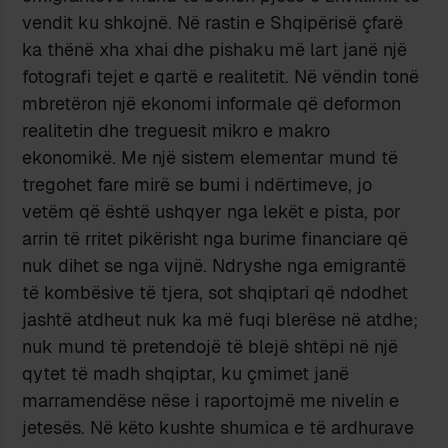
vendit ku shkojnë. Në rastin e Shqipërisë çfarë
ka thënë xha xhai dhe pishaku më lart janë një
fotografi tejet e qartë e realitetit. Në vëndin tonë
mbretëron një ekonomi informale që deformon
realitetin dhe treguesit mikro e makro
ekonomikë. Me një sistem elementar mund të
tregohet fare mirë se bumi i ndërtimeve, jo
vetëm që është ushqyer nga lekët e pista, por
arrin të rritet pikërisht nga burime financiare që
nuk dihet se nga vijnë. Ndryshe nga emigrantë
të kombësive të tjera, sot shqiptari që ndodhet
jashtë atdheut nuk ka më fuqi blerëse në atdhe;
nuk mund të pretendojë të blejë shtëpi në një
qytet të madh shqiptar, ku çmimet janë
marramendëse nëse i raportojmë me nivelin e
jetesës. Në këto kushte shumica e të ardhurave