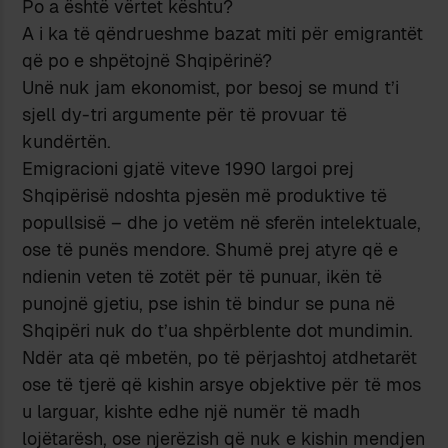
Po a është vërtet kështu?
A i ka të qëndrueshme bazat miti për emigrantët
që po e shpëtojnë Shqipërinë?
Unë nuk jam ekonomist, por besoj se mund t’i
sjell dy-tri argumente për të provuar të
kundërtën.
Emigracioni gjatë viteve 1990 largoi prej
Shqipërisë ndoshta pjesën më produktive të
popullsisë – dhe jo vetëm në sferën intelektuale,
ose të punës mendore. Shumë prej atyre që e
ndienin veten të zotët për të punuar, ikën të
punojnë gjetiu, pse ishin të bindur se puna në
Shqipëri nuk do t’ua shpërblente dot mundimin.
Ndër ata që mbetën, po të përjashtoj atdhetarët
ose të tjerë që kishin arsye objektive për të mos
u larguar, kishte edhe një numër të madh
lojëtarësh, ose njerëzish që nuk e kishin mendjen