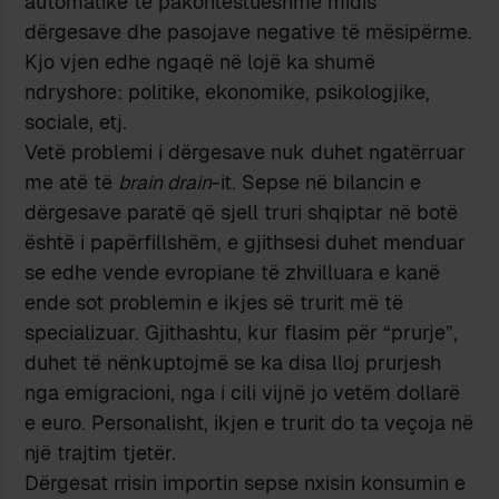
automatike të pakontestueshme midis
dërgesave dhe pasojave negative të mësipërme.
Kjo vjen edhe ngaqë në lojë ka shumë
ndryshore: politike, ekonomike, psikologjike,
sociale, etj.
Vetë problemi i dërgesave nuk duhet ngatërruar
me atë të
brain drain
-it. Sepse në bilancin e
dërgesave paratë që sjell truri shqiptar në botë
është i papërfillshëm, e gjithsesi duhet menduar
se edhe vende evropiane të zhvilluara e kanë
ende sot problemin e ikjes së trurit më të
specializuar. Gjithashtu, kur flasim për “prurje”,
duhet të nënkuptojmë se ka disa lloj prurjesh
nga emigracioni, nga i cili vijnë jo vetëm dollarë
e euro. Personalisht, ikjen e trurit do ta veçoja në
një trajtim tjetër.
Dërgesat rrisin importin sepse nxisin konsumin e