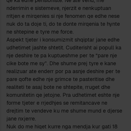
qe ka edhe pensioniste. Ne ate vend, me
nderrimin e sistemeve, njerzit e nenkuptuan
rritjen e mirqenies si nje fenomen qe edhe nese
nuk do ta doje ti, do te donte mirqenia te hynte
ne shtepine e tyre me force.
Aspekt tjeter i konsumizmit shqiptar jane edhe
udhetimet jashte shtetit. Cuditerisht ai popull ka
nje deshire te pa kuptueshme per te “pare nje
cike bote me sy”. Dhe shume prej tyre e kane
realizuar ate enderr por pa asnje deshire per te
pare qofte edhe nje grimce te pasteritise dhe
realiteti te asaj bote ne shtepite, rruget dhe
komunitetin qe jetojne. Pra udhetimet eshte nje
forme tjeter e rrjedhjes se remitancave ne
drejtim te vendeve ku me shume mund e djerse
jane nxjerre.
Nuk do me hiqet kurre nga mendja kur gati 18