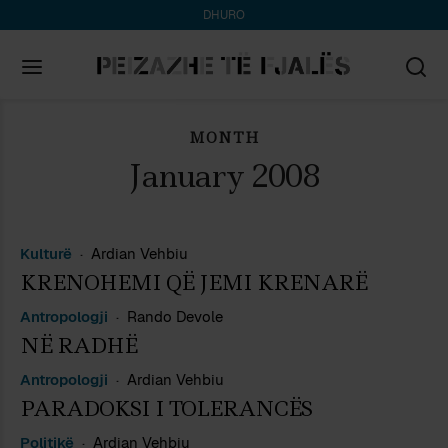
DHURO
MONTH
Search
for:
January 2008
Kulturë
Ardian Vehbiu
KRENOHEMI QË JEMI KRENARË
Antropologji
Rando Devole
NË RADHË
Antropologji
Ardian Vehbiu
PARADOKSI I TOLERANCËS
Politikë
Ardian Vehbiu