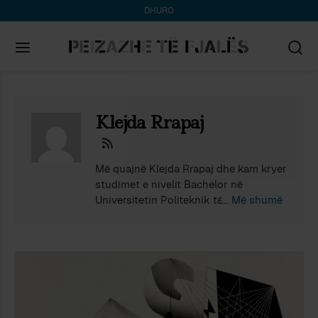
DHURO
Search
for:
Klejda Rrapaj
Më quajnë Klejda Rrapaj dhe kam kryer
studimet e nivelit Bachelor në
Universitetin Politeknik të Tiranës në
Më shumë
degën Inxhinieri Informatike në vitin
2021 e pasandaj kam punuar disa vite
rradhazi si Inxhinere Software-i në
sektorin privat. Në të tashmen jam
duke përfunduar studimet e nivelit
Master Shkencor në Universitetin e
Sienës në Itali në degën Inteligjencë