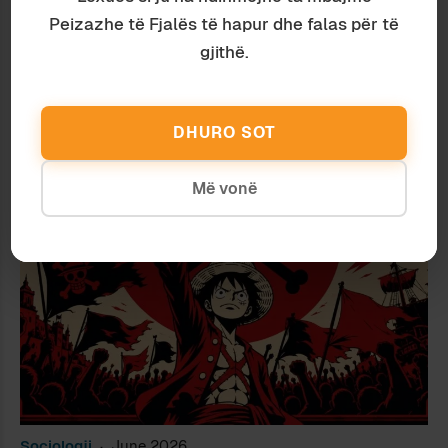
Peizazhe të Fjalës të hapur dhe falas për të
gjithë.
Gjeografi
June 2026
ISHULLI “PRIVAT” I SAZANIT DHE
DHURO SOT
ÇUDI TË TJERA
Më vonë
Sociologji
June 2026