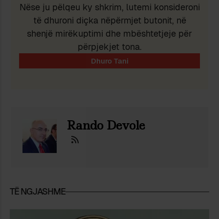
Nëse ju pëlqeu ky shkrim, lutemi konsideroni
të dhuroni diçka nëpërmjet butonit, në
shenjë mirëkuptimi dhe mbështetjeje për
përpjekjet tona.
Rando Devole
TË NGJASHME