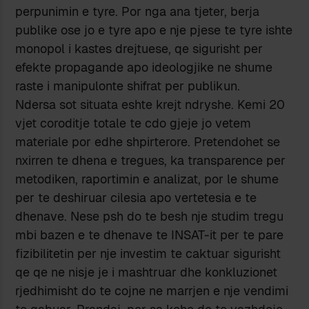
perpunimin e tyre. Por nga ana tjeter, berja
publike ose jo e tyre apo e nje pjese te tyre ishte
monopol i kastes drejtuese, qe sigurisht per
efekte propagande apo ideologjike ne shume
raste i manipulonte shifrat per publikun.
Ndersa sot situata eshte krejt ndryshe. Kemi 20
vjet coroditje totale te cdo gjeje jo vetem
materiale por edhe shpirterore. Pretendohet se
nxirren te dhena e tregues, ka transparence per
metodiken, raportimin e analizat, por le shume
per te deshiruar cilesia apo vertetesia e te
dhenave. Nese psh do te besh nje studim tregu
mbi bazen e te dhenave te INSAT-it per te pare
fizibilitetin per nje investim te caktuar sigurisht
qe qe ne nisje je i mashtruar dhe konkluzionet
rjedhimisht do te cojne ne marrjen e nje vendimi