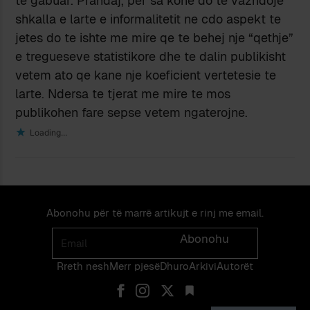
te gabuar. Prandaj, per sa kohe do te vazhdoje
shkalla e larte e informalitetit ne cdo aspekt te
jetes do te ishte me mire qe te behej nje “qethje”
e tregueseve statistikore dhe te dalin publikisht
vetem ato qe kane nje koeficient vertetesie te
larte. Ndersa te tjerat me mire te mos
publikohen fare sepse vetem ngaterojne.
Loading...
Abonohu për të marrë artikujt e rinj me email.
Email
Abonohu
Rreth nesh
Merr pjes​​ë​
Dhuro
Arkivi
Autorët