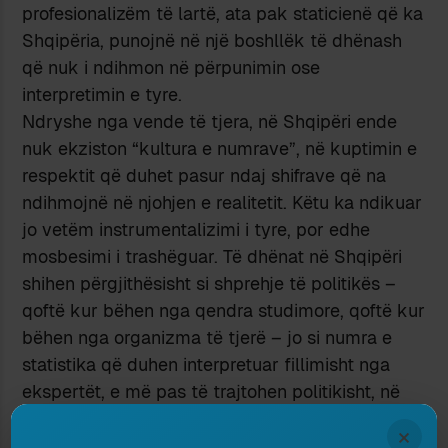
profesionalizëm të lartë, ata pak staticienë që ka
Shqipëria, punojnë në një boshllëk të dhënash
që nuk i ndihmon në përpunimin ose
interpretimin e tyre.
Ndryshe nga vende të tjera, në Shqipëri ende
nuk ekziston “kultura e numrave”, në kuptimin e
respektit që duhet pasur ndaj shifrave që na
ndihmojnë në njohjen e realitetit. Këtu ka ndikuar
jo vetëm instrumentalizimi i tyre, por edhe
mosbesimi i trashëguar. Të dhënat në Shqipëri
shihen përgjithësisht si shprehje të politikës –
qoftë kur bëhen nga qendra studimore, qoftë kur
bëhen nga organizma të tjerë – jo si numra e
statistika që duhen interpretuar fillimisht nga
ekspertët, e më pas të trajtohen politikisht, në
kuptimin që në bazë të tyre të ndërmerren
×
politika të caktuara. Në vende të tjera, vështirë