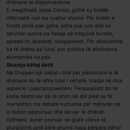
dhënave të disponueshme.
E megjithatë, sipas Censis, gjithë ky bollëk
informatik nuk ka vyejtur shumë. Për krizën e
fundit dimë pak gjëra, edhe pse çdo ditë na
serviren numra pa hesap që tregojnë bursën,
spread-in, aksionet, obligacionet. Për ekonominë
ka të dhëna pa fund, por politika të efektshme
ekonomike ka pak.
Skamja këtej detit
Në Shqipëri një debat i tillë për përdorimin e të
dhënave do të ishte luks i vërtetë, madje në disa
aspekte i papropozueshëm. Personalisht do të
kisha dëshiruar që të ishim në atë pikë sa të
merreshim me debate kulturore për mënyrën se
si duhen përpunuar dhe lexuar të dhënat.
Gjithsesi, duhet pranuar se gjatë viteve të
pluralizmit janë bërë shumë hapa përpara lidhur