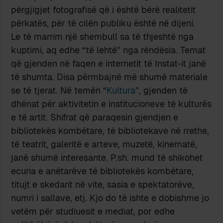
përgjigjet fotografisë që i është bërë realitetit
përkatës, për të cilën publiku është në dijeni.
Le të marrim një shembull sa të thjeshtë nga
kuptimi, aq edhe “të lehtë” nga rëndësia. Temat
që gjenden në faqen e internetit të Instat-it janë
të shumta. Disa përmbajnë më shumë materiale
se të tjerat. Në temën “
Kultura
”, gjenden të
dhënat për aktivitetin e institucioneve të kulturës
e të artit. Shifrat që paraqesin gjendjen e
bibliotekës kombëtare, të bibliotekave në rrethe,
të teatrit, galeritë e arteve, muzetë, kinematë,
janë shumë interesante. P.sh. mund të shikohet
ecuria e anëtarëve të bibliotekës kombëtare,
titujt e skedarit në vite, sasia e spektatorëve,
numri i sallave, etj. Kjo do të ishte e dobishme jo
vetëm për studiuesit e mediat, por edhe