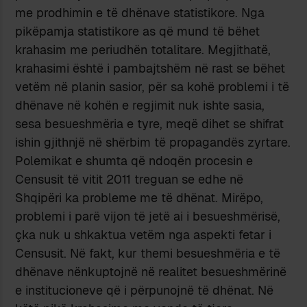
me prodhimin e të dhënave statistikore. Nga
pikëpamja statistikore as që mund të bëhet
krahasim me periudhën totalitare. Megjithatë,
krahasimi është i pambajtshëm në rast se bëhet
vetëm në planin sasior, për sa kohë problemi i të
dhënave në kohën e regjimit nuk ishte sasia,
sesa besueshmëria e tyre, meqë dihet se shifrat
ishin gjithnjë në shërbim të propagandës zyrtare.
Polemikat e shumta që ndoqën procesin e
Censusit të vitit 2011 treguan se edhe në
Shqipëri ka probleme me të dhënat. Mirëpo,
problemi i parë vijon të jetë ai i besueshmërisë,
çka nuk u shkaktua vetëm nga aspekti fetar i
Censusit. Në fakt, kur themi besueshmëria e të
dhënave nënkuptojnë në realitet besueshmërinë
e institucioneve që i përpunojnë të dhënat. Në