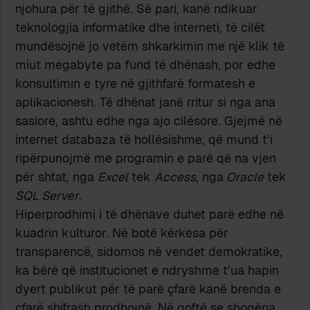
njohura për të gjithë. Së pari, kanë ndikuar
teknologjia informatike dhe interneti, të cilët
mundësojnë jo vetëm shkarkimin me një klik të
miut megabyte pa fund të dhënash, por edhe
konsultimin e tyre në gjithfarë formatesh e
aplikacionesh. Të dhënat janë rritur si nga ana
sasiore, ashtu edhe nga ajo cilësore. Gjejmë në
internet databaza të hollësishme, që mund t’i
ripërpunojmë me programin e parë që na vjen
për shtat, nga
Excel
tek
Access
, nga
Oracle
tek
SQL Server
.
Hiperprodhimi i të dhënave duhet parë edhe në
kuadrin kulturor. Në botë kërkesa për
transparencë, sidomos në vendet demokratike,
ka bërë që institucionet e ndryshme t’ua hapin
dyert publikut për të parë çfarë kanë brenda e
çfarë shifrash prodhojnë. Në qoftë se shoqëria