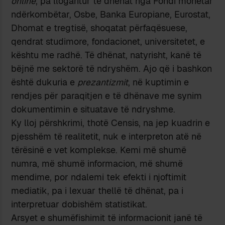
online
, pa llogaritur të dhënat nga Fondi monetar
ndërkombëtar, Osbe, Banka Europiane, Eurostat,
Dhomat e tregtisë, shoqatat përfaqësuese,
qendrat studimore, fondacionet, universitetet, e
kështu me radhë. Të dhënat, natyrisht, kanë të
bëjnë me sektorë të ndryshëm. Ajo që i bashkon
është dukuria e
prezantizmit
, në kuptimin e
rendjes për paraqitjen e të dhënave me synim
dokumentimin e situatave të ndryshme.
Ky lloj përshkrimi, thotë Censis, na jep kuadrin e
pjesshëm të realitetit, nuk e interpreton atë në
tërësinë e vet komplekse. Kemi më shumë
numra, më shumë informacion, më shumë
mendime, por ndalemi tek efekti i njoftimit
mediatik, pa i lexuar thellë të dhënat, pa i
interpretuar dobishëm statistikat.
Arsyet e shumëfishimit të informacionit janë të