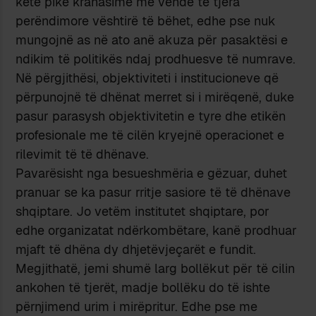
këtë pikë krahasime me vende të tjera
perëndimore vështirë të bëhet, edhe pse nuk
mungojnë as në ato anë akuza për pasaktësi e
ndikim të politikës ndaj prodhuesve të numrave.
Në përgjithësi, objektiviteti i institucioneve që
përpunojnë të dhënat merret si i mirëqenë, duke
pasur parasysh objektivitetin e tyre dhe etikën
profesionale me të cilën kryejnë operacionet e
rilevimit të të dhënave.
Pavarësisht nga besueshmëria e gëzuar, duhet
pranuar se ka pasur rritje sasiore të të dhënave
shqiptare. Jo vetëm institutet shqiptare, por
edhe organizatat ndërkombëtare, kanë prodhuar
mjaft të dhëna dy dhjetëvjeçarët e fundit.
Megjithatë, jemi shumë larg bollëkut për të cilin
ankohen të tjerët, madje bollëku do të ishte
përnjimend urim i mirëpritur. Edhe pse me