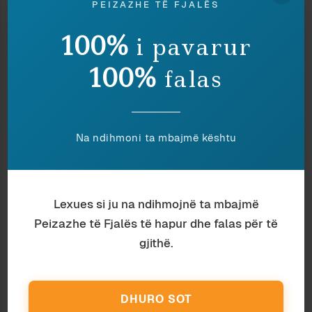
PEIZAZHE TË FJALËS
të dëgjohen fjalë të rënda për manipulim të
dhënash, ndërkohë që në vendin tonë kjo
akuzë
100%
i pavarur
bëhet në mënyrë periodike.
100%
falas
Nuk mungon gjithsesi në Shqipëri botimi i të
dhënave nga mediat, madje shpeshherë në faqe
e në plan të parë, duke emfatizuar shifrën e
rastit. Por kjo ndodh shpeshherë me
Na ndihmoni ta mbajmë kështu
sipërfaqshmëri të llahtarshme, duke “djegur”
tema thelbësore për shoqërinë shqiptare. Në
kahun tjetër, studime e anketime tejet të vyera
Lexues si ju na ndihmojnë ta mbajmë
kyçen në revista të specializuara, harrohen
Peizazhe të Fjalës të hapur dhe falas për të
nëpër rafte bibliotekash, ku mbulohen
gradualisht nga pluhuri i harresës. Në këtë
gjithë.
mënyrë statistikat kthehen për fat të keq në
qëllim në vetvete. Në qoftë se sondazhi i fundit
politik krijon polemika partiake, kjo është e
DHURO SOT