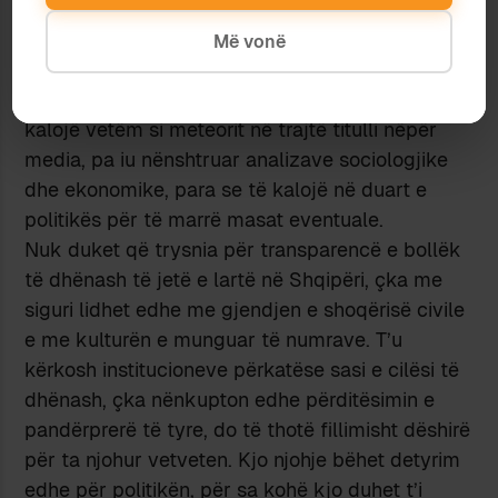
kuptueshme, sikurse janë të kuptueshme
analizat afatshkurtër që rrjedhin prej tij. Mirëpo,
Më vonë
nuk duket normale që shifra për rritjen e
divorceve, ose uljen e blerjeve të banesave, të
kalojë vetëm si meteorit në trajtë titulli nëpër
media, pa iu nënshtruar analizave sociologjike
dhe ekonomike, para se të kalojë në duart e
politikës për të marrë masat eventuale.
Nuk duket që trysnia për transparencë e bollëk
të dhënash të jetë e lartë në Shqipëri, çka me
siguri lidhet edhe me gjendjen e shoqërisë civile
e me kulturën e munguar të numrave. T’u
kërkosh institucioneve përkatëse sasi e cilësi të
dhënash, çka nënkupton edhe përditësimin e
pandërprerë të tyre, do të thotë fillimisht dëshirë
për ta njohur vetveten. Kjo njohje bëhet detyrim
edhe për politikën, për sa kohë kjo duhet t’i