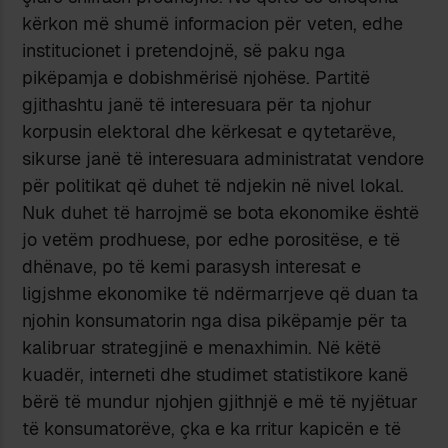
kërkon më shumë informacion për veten, edhe
institucionet i pretendojnë, së paku nga
pikëpamja e dobishmërisë njohëse. Partitë
gjithashtu janë të interesuara për ta njohur
korpusin elektoral dhe kërkesat e qytetarëve,
sikurse janë të interesuara administratat vendore
për politikat që duhet të ndjekin në nivel lokal.
Nuk duhet të harrojmë se bota ekonomike është
jo vetëm prodhuese, por edhe porositëse, e të
dhënave, po të kemi parasysh interesat e
ligjshme ekonomike të ndërmarrjeve që duan ta
njohin konsumatorin nga disa pikëpamje për ta
kalibruar strategjinë e menaxhimin. Në këtë
kuadër, interneti dhe studimet statistikore kanë
bërë të mundur njohjen gjithnjë e më të nyjëtuar
të konsumatorëve, çka e ka rritur kapicën e të