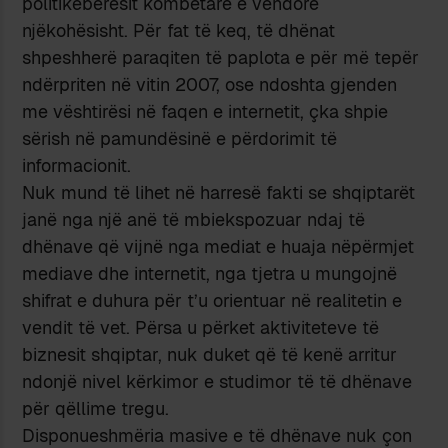
politikëbërësit kombëtarë e vendorë
njëkohësisht. Për fat të keq, të dhënat
shpeshherë paraqiten të paplota e për më tepër
ndërpriten në vitin 2007, ose ndoshta gjenden
me vështirësi në faqen e internetit, çka shpie
sërish në pamundësinë e përdorimit të
informacionit.
Nuk mund të lihet në harresë fakti se shqiptarët
janë nga një anë të mbiekspozuar ndaj të
dhënave që vijnë nga mediat e huaja nëpërmjet
mediave dhe internetit, nga tjetra u mungojnë
shifrat e duhura për t’u orientuar në realitetin e
vendit të vet. Përsa u përket aktiviteteve të
biznesit shqiptar, nuk duket që të kenë arritur
ndonjë nivel kërkimor e studimor të të dhënave
për qëllime tregu.
Disponueshmëria masive e të dhënave nuk çon