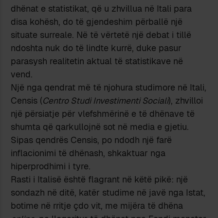
dhënat e statistikat, që u zhvillua në Itali para
disa kohësh, do të gjendeshim përballë një
situate surreale. Në të vërtetë një debat i tillë
ndoshta nuk do të lindte kurrë, duke pasur
parasysh realitetin aktual të statistikave në
vend.
Një nga qendrat më të njohura studimore në Itali,
Censis (
Centro Studi Investimenti Sociali
), zhvilloi
një përsiatje për vlefshmërinë e të dhënave të
shumta që qarkullojnë sot në media e gjetiu.
Sipas qendrës Censis, po ndodh një farë
inflacionimi të dhënash, shkaktuar nga
hiperprodhimi i tyre.
Rasti i Italisë është flagrant në këtë pikë: një
sondazh në ditë, katër studime në javë nga Istat,
botime në rritje çdo vit, me mijëra të dhëna