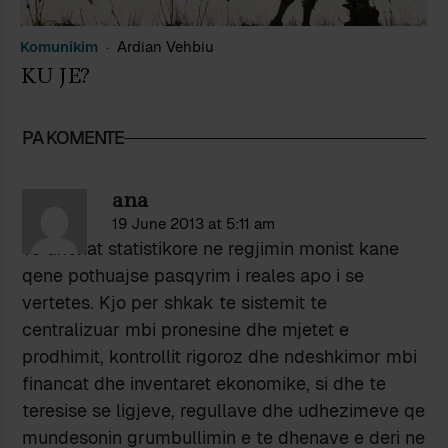
Komunikim
Ardian Vehbiu
KU JE?
PA KOMENTE
ana
19 June 2013 at 5:11 am
Te dhenat statistikore ne regjimin monist kane
qene pothuajse pasqyrim i reales apo i se
vertetes. Kjo per shkak te sistemit te
centralizuar mbi pronesine dhe mjetet e
prodhimit, kontrollit rigoroz dhe ndeshkimor mbi
financat dhe inventaret ekonomike, si dhe te
teresise se ligjeve, regullave dhe udhezimeve qe
mundesonin grumbullimin e te dhenave e deri ne