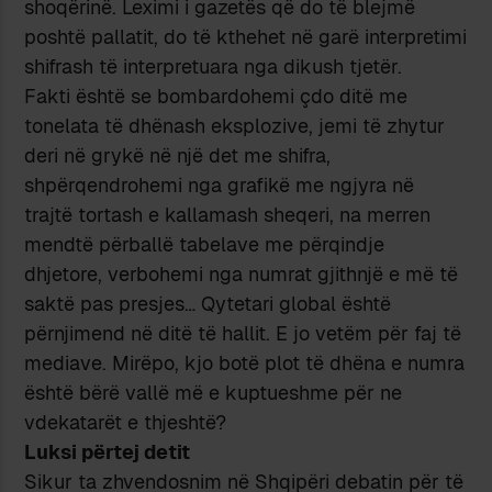
shoqërinë. Leximi i gazetës që do të blejmë
poshtë pallatit, do të kthehet në garë interpretimi
shifrash të interpretuara nga dikush tjetër.
Fakti është se bombardohemi çdo ditë me
tonelata të dhënash eksplozive, jemi të zhytur
deri në grykë në një det me shifra,
shpërqendrohemi nga grafikë me ngjyra në
trajtë tortash e kallamash sheqeri, na merren
mendtë përballë tabelave me përqindje
dhjetore, verbohemi nga numrat gjithnjë e më të
saktë pas presjes… Qytetari global është
përnjimend në ditë të hallit. E jo vetëm për faj të
mediave. Mirëpo, kjo botë plot të dhëna e numra
është bërë vallë më e kuptueshme për ne
vdekatarët e thjeshtë?
Luksi përtej detit
Sikur ta zhvendosnim në Shqipëri debatin për të