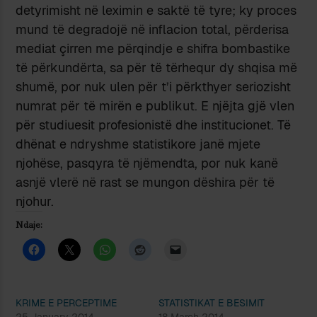
detyrimisht në leximin e saktë të tyre; ky proces
mund të degradojë në inflacion total, përderisa
mediat çirren me përqindje e shifra bombastike
të përkundërta, sa për të tërhequr dy shqisa më
shumë, por nuk ulen për t’i përkthyer seriozisht
numrat për të mirën e publikut. E njëjta gjë vlen
për studiuesit profesionistë dhe institucionet. Të
dhënat e ndryshme statistikore janë mjete
njohëse, pasqyra të njëmendta, por nuk kanë
asnjë vlerë në rast se mungon dëshira për të
njohur.
Ndaje:
KRIME E PERCEPTIME
STATISTIKAT E BESIMIT