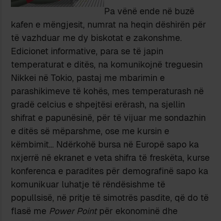
Pa vënë ende në buzë
kafen e mëngjesit, numrat na heqin dëshirën për
të vazhduar me dy biskotat e zakonshme.
Edicionet informative, para se të japin
temperaturat e ditës, na komunikojnë treguesin
Nikkei në Tokio, pastaj me mbarimin e
parashikimeve të kohës, mes temperaturash në
gradë celcius e shpejtësi erërash, na sjellin
shifrat e papunësinë, për të vijuar me sondazhin
e ditës së mëparshme, ose me kursin e
këmbimit… Ndërkohë bursa në Europë sapo ka
nxjerrë në ekranet e veta shifra të freskëta, kurse
konferenca e paradites për demografinë sapo ka
komunikuar luhatje të rëndësishme të
popullsisë, në pritje të simotrës pasdite, që do të
flasë me
Power Point
për ekonominë dhe