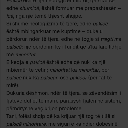
Pakicë
është një neologjizëm libror, që sikurse
edhe
shumicë
, është formuar me prapashtesën –
icë
, nga një temë thjesht shqipe.
Si shumë neologjizma të tjerë, edhe
pakicë
është mbingarkuar me kuptime – duke u
përdorur, ndër të tjera, edhe në togje si
tregti me
pakicë
; një përdorim ky i fundit që s’ka fare lidhje
me
minoritet
.
E keqja e
pakicë
është edhe që nuk ka një
mbiemër të vetin;
minoritet
ka
minoritar
, por
pakicë
nuk ka
pakicar
, ose
pakicor
(për fat të
mirë).
Dukuria dëshmon, ndër të tjera, se zëvendësimi i
fjalëve duhet të marrë parasysh fjalën në sistem,
përndryshe veç krijon probleme.
Tani, folësi shqip që ka krijuar një tog të tillë si
pakicë minoritare
, me siguri e ka ndier dobësinë