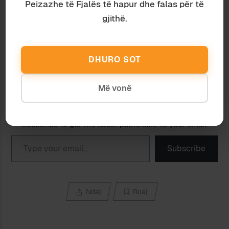
Peizazhe të Fjalës të hapur dhe falas për të
21 November 2008
19 September 2015
gjithë.
In "Gjuhësi"
In "Gjuhësi"
LE TË ZBRAZET SALLA
29 December 2010
In "Gjuhësi"
DHURO SOT
Më vonë
Discover more from Peizazhe të fjalës
Subscribe to get the latest posts sent to your email.
Type your email…
Subscribe
Ndaj
Ruaj