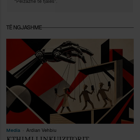
“Peizazhe të fjalës”.
TË NGJASHME
Media
Ardian Vehbiu
KTHIMI I INKUIZITORIT