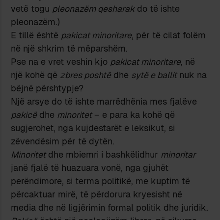
vetë togu
pleonazëm qesharak
do të ishte
pleonazëm.)
E tillë është
pakicat minoritare
, për të cilat folëm
në një shkrim të mëparshëm.
Pse na e vret veshin kjo
pakicat minoritare
, në
një kohë që
zbres poshtë
dhe
sytë e ballit
nuk na
bëjnë përshtypje?
Një arsye do të ishte marrëdhënia mes fjalëve
pakicë
dhe
minoritet
– e para ka kohë që
sugjerohet, nga kujdestarët e leksikut, si
zëvendësim për të dytën.
Minoritet
dhe mbiemri i bashkëlidhur
minoritar
janë fjalë të huazuara vonë, nga gjuhët
perëndimore, si terma politikë, me kuptim të
përcaktuar mirë, të përdorura kryesisht në
media dhe në ligjërimin formal politik dhe juridik.