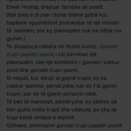
Enver Hoxhaj, drejtuar familjes së poetit.
(Një dreq e di pse i duhej dhënë gjithë kjo
hapësirë ngushëllimit protokollar të një ministri
të Jashtëm; por ky pleonazëm nuk ka lidhje me
gjuhën.)
Te
Shqiptarja
ndesha në titullin kurioz:
Gjendet
trupi i pajetë i poetit
, i cili përmban një
pleonazëm, ose një kombinim i
gjendet i vdekur
poeti
dhe
gjendet trupi i poetit
.
Si rregull, kur dikujt
ia gjejnë trupin
, ky ka
vdekur tashmë; përndryshe nuk do t’ia gjenin
trupin, por do të gjenin personin vetë.
Të bën të mendosh, përndryshe, ky përkim që
bën gjuha midis trupit dhe vdekjes, pa çka se
trupi është shtëpia e shpirtit.
Gjithsesi, pleonazmi
gjendet trupi i pajetë i poetit