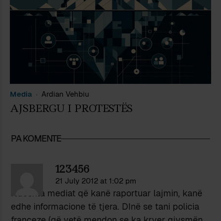
Media
Ardian Vehbiu
AJSBERGU I PROTESTËS
PA KOMENTE
123456
21 July 2012 at 1:02 pm
Ndoshta mediat që kanë raportuar lajmin, kanë
edhe informacione të tjera. DInë se tani policia
franceze (që vetë mendon se ka kryer gjysmën