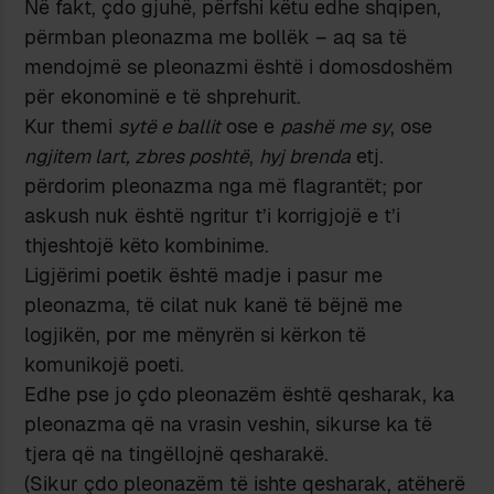
Në fakt, çdo gjuhë, përfshi këtu edhe shqipen,
përmban pleonazma me bollëk – aq sa të
mendojmë se pleonazmi është i domosdoshëm
për ekonominë e të shprehurit.
Kur themi
sytë e ballit
ose e
pashë me sy
, ose
ngjitem lart, zbres poshtë
,
hyj brenda
etj.
përdorim pleonazma nga më flagrantët; por
askush nuk është ngritur t’i korrigjojë e t’i
thjeshtojë këto kombinime.
Ligjërimi poetik është madje i pasur me
pleonazma, të cilat nuk kanë të bëjnë me
logjikën, por me mënyrën si kërkon të
komunikojë poeti.
Edhe pse jo çdo pleonazëm është qesharak, ka
pleonazma që na vrasin veshin, sikurse ka të
tjera që na tingëllojnë qesharakë.
(Sikur çdo pleonazëm të ishte qesharak, atëherë