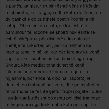
e punës, ka gjetur trupin) është vënë në kërkim
të shpirtit e, kur ta gjejë edhe këtë, do t’i bëjë të
dy bashkë e do ta kthejë poetin Podrimja në
shtëpi. Dhe dinë, po ashtu, se kjo është e
pamundur të ndodhë, se shpirti nuk është se
është shkëputur për disa orë e ka dalë një
shëtitje të shkurtër, por, për ca rrethana që
mediat tona i dinë, ka ikur për fare aty ku venë
shpirtrat kur ndahen përfundimisht nga trupi.
Shkurt, këto mediat tona duhet të kenë
informacion për ndonjë krim a diç tjetër të
ngjashme, por ende nuk po na i raportojnë
detajet, po i mbajnë për vete, dhe po mjaftohen
të na thonë se “është gjetur trupi i pajetë,” duke
i sugjeruar butësisht po ashtu policisë franceze
të heqë dorë nga kërkimet e kota për shpirtin.