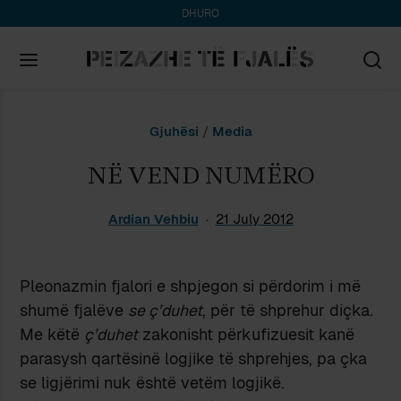
DHURO
Search
Gjuhësi
/
Media
for:
NË VEND NUMËRO
Ardian Vehbiu
21 July 2012
Pleonazmin fjalori e shpjegon si përdorim i më
shumë fjalëve
se
ç’duhet
, për të shprehur diçka.
Me këtë
ç’duhet
zakonisht përkufizuesit kanë
parasysh qartësinë logjike të shprehjes, pa çka
se ligjërimi nuk është vetëm logjikë.