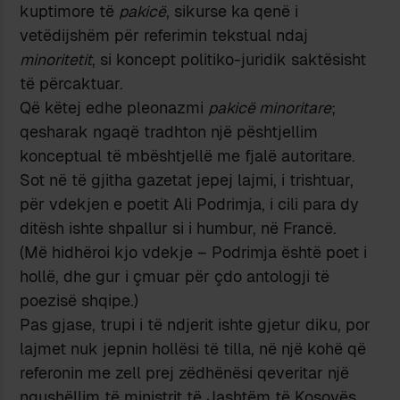
kuptimore të
pakicë
, sikurse ka qenë i
vetëdijshëm për referimin tekstual ndaj
minoritetit
, si koncept politiko-juridik saktësisht
të përcaktuar.
Që këtej edhe pleonazmi
pakicë minoritare
;
qesharak ngaqë tradhton një pështjellim
konceptual të mbështjellë me fjalë autoritare.
Sot në të gjitha gazetat jepej lajmi, i trishtuar,
për vdekjen e poetit Ali Podrimja, i cili para dy
ditësh ishte shpallur si i humbur, në Francë.
(Më hidhëroi kjo vdekje – Podrimja është poet i
hollë, dhe gur i çmuar për çdo antologji të
poezisë shqipe.)
Pas gjase, trupi i të ndjerit ishte gjetur diku, por
lajmet nuk jepnin hollësi të tilla, në një kohë që
referonin me zell prej zëdhënësi qeveritar një
ngushëllim të ministrit të Jashtëm të Kosovës