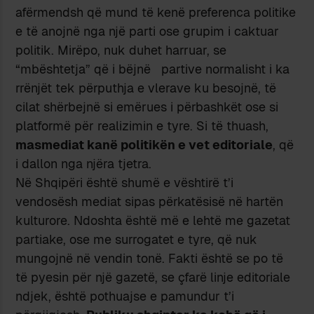
afërmendsh që mund të kenë preferenca politike
e të anojnë nga një parti ose grupim i caktuar
politik. Mirëpo, nuk duhet harruar, se
“mbështetja” që i bëjnë partive normalisht i ka
rrënjët tek përputhja e vlerave ku besojnë, të
cilat shërbejnë si emërues i përbashkët ose si
platformë për realizimin e tyre. Si të thuash,
masmediat kanë politikën e vet editoriale
, që
i dallon nga njëra tjetra.
Në Shqipëri është shumë e vështirë t’i
vendosësh mediat sipas përkatësisë në hartën
kulturore. Ndoshta është më e lehtë me gazetat
partiake, ose me surrogatet e tyre, që nuk
mungojnë në vendin tonë. Fakti është se po të
të pyesin për një gazetë, se çfarë linje editoriale
ndjek, është pothuajse e pamundur t’i