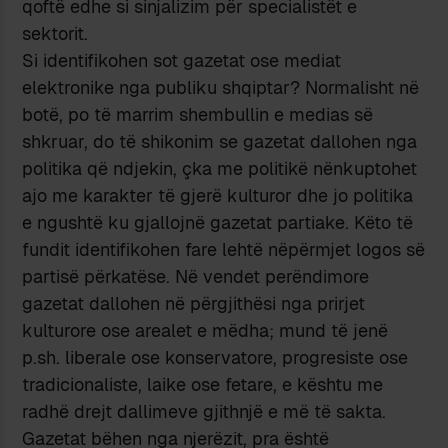
qoftë edhe si sinjalizim për specialistët e
sektorit.
Si identifikohen sot gazetat ose mediat
elektronike nga publiku shqiptar? Normalisht në
botë, po të marrim shembullin e medias së
shkruar, do të shikonim se gazetat dallohen nga
politika që ndjekin, çka me politikë nënkuptohet
ajo me karakter të gjerë kulturor dhe jo politika
e ngushtë ku gjallojnë gazetat partiake. Këto të
fundit identifikohen fare lehtë nëpërmjet logos së
partisë përkatëse. Në vendet perëndimore
gazetat dallohen në përgjithësi nga prirjet
kulturore ose arealet e mëdha; mund të jenë
p.sh. liberale ose konservatore, progresiste ose
tradicionaliste, laike ose fetare, e kështu me
radhë drejt dallimeve gjithnjë e më të sakta.
Gazetat bëhen nga njerëzit, pra është