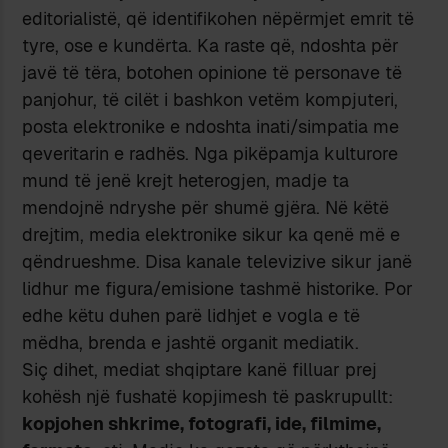
editorialistë, që identifikohen nëpërmjet emrit të
tyre, ose e kundërta. Ka raste që, ndoshta për
javë të tëra, botohen opinione të personave të
panjohur, të cilët i bashkon vetëm kompjuteri,
posta elektronike e ndoshta inati/simpatia me
qeveritarin e radhës. Nga pikëpamja kulturore
mund të jenë krejt heterogjen, madje ta
mendojnë ndryshe për shumë gjëra. Në këtë
drejtim, media elektronike sikur ka qenë më e
qëndrueshme. Disa kanale televizive sikur janë
lidhur me figura/emisione tashmë historike. Por
edhe këtu duhen parë lidhjet e vogla e të
mëdha, brenda e jashtë organit mediatik.
Siç dihet, mediat shqiptare kanë filluar prej
kohësh një fushatë kopjimesh të paskrupullt:
kopjohen shkrime, fotografi, ide, filmime,