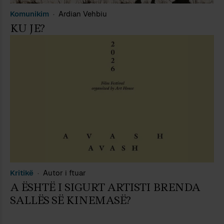
Komunikim
Ardian Vehbiu
KU JE?
Kritikë
Autor i ftuar
A ËSHTË I SIGURT ARTISTI BRENDA
SALLËS SË KINEMASË?