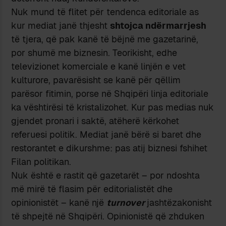
Nuk mund të flitet për tendenca editoriale as
kur mediat janë thjesht
shtojca ndërmarrjesh
të tjera, që pak kanë të bëjnë me gazetarinë,
por shumë me biznesin. Teorikisht, edhe
televizionet komerciale e kanë linjën e vet
kulturore, pavarësisht se kanë për qëllim
parësor fitimin, porse në Shqipëri linja editoriale
ka vështirësi të kristalizohet. Kur pas medias nuk
gjendet pronari i saktë, atëherë kërkohet
referuesi politik. Mediat janë bërë si baret dhe
restorantet e dikurshme: pas atij biznesi fshihet
Filan politikan.
Nuk është e rastit që gazetarët – por ndoshta
më mirë të flasim për editorialistët dhe
opinionistët – kanë një
turnover
jashtëzakonisht
të shpejtë në Shqipëri. Opinionistë që zhduken