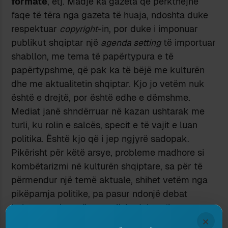
formate
, etj. Madje ka gazeta që përkthejnë
faqe të tëra nga gazeta të huaja, ndoshta duke
respektuar
copyright
-in, por duke i imponuar
publikut shqiptar një
agenda setting
të importuar
shabllon, me tema të papërtypura e të
papërtypshme, që pak ka të bëjë me kulturën
dhe me aktualitetin shqiptar. Kjo jo vetëm nuk
është e drejtë, por është edhe e dëmshme.
Mediat janë shndërruar në kazan ushtarak me
turli, ku rolin e salcës, specit e të vajit e luan
politika. Është kjo që i jep ngjyrë sadopak.
Pikërisht për këtë arsye, probleme madhore si
kombëtarizmi në kulturën shqiptare, sa për të
përmendur një temë aktuale, shihet vetëm nga
pikëpamja politike, pa pasur ndonjë debat
kulturor serioz, që normalisht duhet t’i zaptonte
×
faqet e gazetave të të gjitha kaheve.