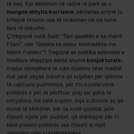
të keq. Kjo dëshmon në radhë të parë se u
mungon shtylla kurrizore
, përderisa arrijnë ta
kthejnë timonin ose të riciklohen në një kohë
fare të shkurtër.
Ç’tregojnë vallë fjalët “Tani gazetën e ka marrë
Filani”, ose “Gazeta ka pasur kontradikta me
liderin Fisteku”? Tregojnë se politika editoriale e
mediave shqiptare është shumë
konjukturale
;
madje ndonjëherë të vjen dyshimi nëse mediat
nuk janë veçse
brand
-e që krijohen për qëllime
të caktuara pushtetore, për t’iu kundërvënë
politikës e për të përfituar prej saj gjëra të
ndryshme. Në këtë kuptim, linja kulturore as që
mund të kërkohet, për sa kohë gazetat janë
thjesht mjete për pushtet, që shërbejnë për t’i
bërë presion politikës ose thjesht si mjet
deterrent ndaj kundërshtarëve.