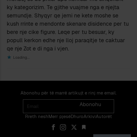
ky kategorizim. Te gjithe vuajme nga e njejta
semundje. Shyqyr qe jemi ne kete moshe se
kush rrinte e mendonte skenare disidence per tu
bere nje cike figure. Leqe per tu besuar, ky
popull kerkon edhe nje lloj paraqitje te caktuar
qe nje Zot e di nga i vjen.
Loading...
Abonohu për të marrë artikujt e rinj me email.
Email
Abonohu
Rreth nesh
Merr pjes​​ë​
Dhuro
Arkivi
Autorët