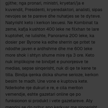
gjithe; nga pronari, ministri, kryetari/ja e
kuvendit, Presidenti, kryeredaktori, analisti, sipas
nevojes se te pareve dhe nuhatjes se te dyteve.
Natyrisht keto i kerkon lexuesi. Ne Kombinat ta
zeme, kafja kushton 400 leke ne filxhan te lare
kuptohet, ne lulishte, Panorama 200 leke, ka
dosier per Byrone ka edhe sherrin qe pritet te
ndodhe javen e ardhshme dhe me 600 leke
more shok i shtyn shume mire nja 3 ore. Keto
nuk implikojne ne bindjet e punonjesve te
medias, sepse sinqerisht, nuk di qe te kene te
tilla. Bindja qenka dicka shume serioze, kerkon
besim te madh. Une vone e kuptova kete.
Nderkohe nje dukuri e re, e cila meriton
vemendje, eshte gazetari online qe po
funksionon si produkt i vete gazetareve. Aty
mendoj se do pritur apo kerkuar me sinqerisht