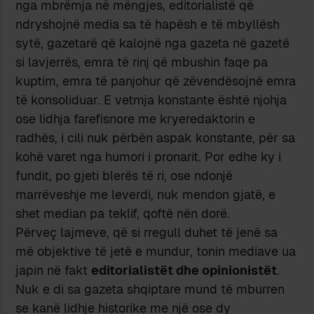
nga mbrëmja në mëngjes, editorialistë që
ndryshojnë media sa të hapësh e të mbyllësh
sytë, gazetarë që kalojnë nga gazeta në gazetë
si lavjerrës, emra të rinj që mbushin faqe pa
kuptim, emra të panjohur që zëvendësojnë emra
të konsoliduar. E vetmja konstante është njohja
ose lidhja farefisnore me kryeredaktorin e
radhës, i cili nuk përbën aspak konstante, për sa
kohë varet nga humori i pronarit. Por edhe ky i
fundit, po gjeti blerës të ri, ose ndonjë
marrëveshje me leverdi, nuk mendon gjatë, e
shet median pa teklif, qoftë nën dorë.
Përveç lajmeve, që si rregull duhet të jenë sa
më objektive të jetë e mundur, tonin mediave ua
japin në fakt
editorialistët dhe opinionistët
.
Nuk e di sa gazeta shqiptare mund të mburren
se kanë lidhje historike me një ose dy