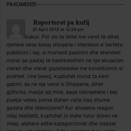
PA KOMENTE
Reporteret pa kufij
21 April 2012 at 12:24 pm
Shume bukur. Por do te ishte me vend te dihej
njehere nese kesaj shoqerie i intereson e Verteta,
publikimi i saj, si moment pastrimi dhe shendeti
moral qe pastaj te bashkelidhim ne nje ekuacion
vleren dhe vlerat gazetareske me konstituimin si
pushtet. Une besoj, kuptohet mund ta kem
gabim, se ne nje vend si Shqiperia, dihet
gjithcka, madje aq mire, saqe ndonjehere i bej
pyetje vetes, perse duhen valle kaq shume
gazeta dhe televizione? Kur shoqeria reagon
ndaj realitetit, kuptohet jo duke futur doren ne
xhep, atehere edhe kategorizimet dhe ndarjet