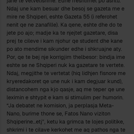
jane te vetvetishme. Edhe rreshtimet po ashtu.
Ndaj une kam besuar dhe besoj se gazeta me e
mire ne Shqiperi, eshte Gazeta 55 (i referohet
nenit qe ne zanafille). Ka qene, eshte dhe do te
jete po ajo; madje ka te njejtet gazetare, disa
prej te cileve i kam njohur qe student dhe kane
po ato mendime sikunder edhe i shkruajne aty.
Por, qe te bej nje korrigjim thelbesor: bindja ime
eshte se ne Shqiperi nuk ka gazetare te vertete.
Ndaj, megjithe te vertetat (hiq lidhjen fisnore me
kryeredakoret qe une nuk i kam degjuar kund),
distancohem nga kjo qasje, aq me teper qe une
leximin e shtypit e kam si stimulim per humorin.
“Ja debatet ne komision, ja perplasja Meta-
Nano, burime thone se, Fatos Nano viziton
Shqiperine…etj”, ketu ka grimca te lojes politike,
shkrimi i te cilave kerkohet me aq pathos nga te