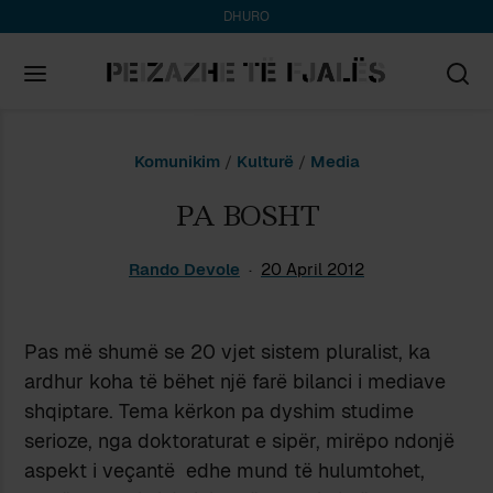
DHURO
Search
Komunikim
/
Kulturë
/
Media
for:
PA BOSHT
Rando Devole
20 April 2012
Pas më shumë se 20 vjet sistem pluralist, ka
ardhur koha të bëhet një farë bilanci i mediave
shqiptare. Tema kërkon pa dyshim studime
serioze, nga doktoraturat e sipër, mirëpo ndonjë
aspekt i veçantë edhe mund të hulumtohet,