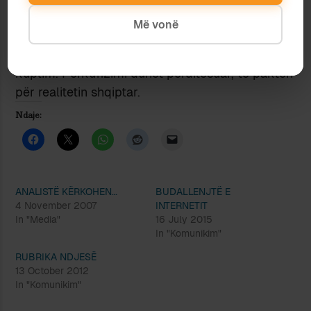
nga plaçka që mbajnë në duar, me synimin e
Më vonë
vetëm për t’i vënë çmimin. Në këtë kuadër,
përkufizimi i mediave si pushtet i katërt nuk ka
kuptim. Përkufizimi duhet përditësuar, të paktën
për realitetin shqiptar.
Ndaje:
ANALISTË KËRKOHEN…
BUDALLENJTË E
4 November 2007
INTERNETIT
In "Media"
16 July 2015
In "Komunikim"
RUBRIKA NDJESË
13 October 2012
In "Komunikim"