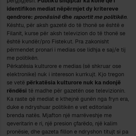
përgjigjesh.
Publiku shqiptar ka kohë që i
identifikon mediat nëpërmjet dy kritereve
qendrore:
pronësinë
dhe
raportit
me
politikën
.
Kështu, për aksh gazetë do të thonë se është e
Filanit, kurse për aksh televizion do të thonë se
është kundër/pro Fistekut. Pra zakonisht
përmendet pronari i medias ose lidhja e saj/e tij
me politikën.
Përkatësia kulturore e medias (së shkruar ose
elektronike) nuk i intereson kurrkujt. Kjo tregon
se vetë
përkatësia kulturore nuk ka ndonjë
rëndësi
të madhe për gazetën ose televizionin.
Ka raste që mediat e kthejnë gunën nga fryn era,
duke e ndryshuar politikën e vet editoriale
brenda natës. Mjafton një marrëveshje me
qeveritarin e ri, një presion çfarëdo, një kalim
pronësie, dhe gazeta fillon e ndryshon titujt si pa