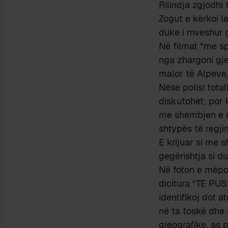
Rilindja zgjodhi 
Zogut e kërkoi l
duke i mveshur ge
Në filmat “me s
nga zhargoni gjeo
malor të Alpeve,
Nëse polisi total
diskutohet; por 
me shembjen e ng
shtypës të regjim
E krijuar si me s
gegërishtja si di
Në foton e mëpo
dicitura “TE PUS
identifikoj dot 
në ta toskë dhe 
gjeografike, as p