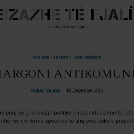
ose natyra jo aq të qeta
Gjuhësi
/
Histori
/
Totalitarizëm
HARGONI ANTIKOMUNI
Ardian Vehbiu
10 December 2011
qipëri, që çdo lëvizje politike e respektueshme të jetë 
edhe me një formë specifike të shqipes; duke e projekt