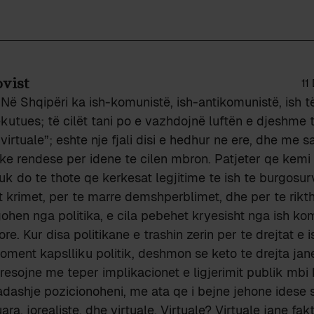
vist
11
Në Shqipëri ka ish-komunistë, ish-antikomunistë, ish t
kutues; të cilët tani po e vazhdojnë luftën e djeshme 
irtuale”; eshte nje fjali disi e hedhur ne ere, dhe me 
ke rendese per idene te cilen mbron. Patjeter qe kemi s
uk do te thote qe kerkesat legjitime te ish te burgosu
t krimet, per te marre demshperblimet, dhe per te rikth
hen nga politika, e cila pebehet kryesisht nga ish ko
re. Kur disa politikane e trashin zerin per te drejtat e
ment kapslliku politik, deshmon se keto te drejta jane
eresojne me teper implikacionet e ligjerimit publik mbi
dashje pozicionoheni, me ata qe i bejne jehone idese s
uara, jorealiste, dhe virtuale. Virtuale? Virtuale jane fa