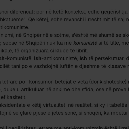
fshoi diferencat; por në këtë kontekst, edhe gegërishtja 
hkatueme”. Që këtej, edhe revanshi i rreshtimit të saj n
tikomuniste.
nizmi, në Shqipërinë e sotme, s’është më shumë se sk
h; sepse në Shqipëri nuk ka më
komunistë
si të tillë, m
ale, të organizuara si klube të librit.
sh
-komunistë,
ish
-antikomunistë,
ish
të persekutuar, 
cilët tani po e vazhdojnë luftën e djeshme të klasave
 letrare po i konsumon betejat e veta (donkishoteske)
 duke u artikuluar në ankime dhe sfida, ose në prova l
fikasitetit.
sidentale e këtij virtualiteti në realitet, si ky i tabelë
tojnë se çfarë pjese e jetës sonë, si shoqëri, ka mbetur
imi i gegërishtes letrare me anti-komunizmin është i rr