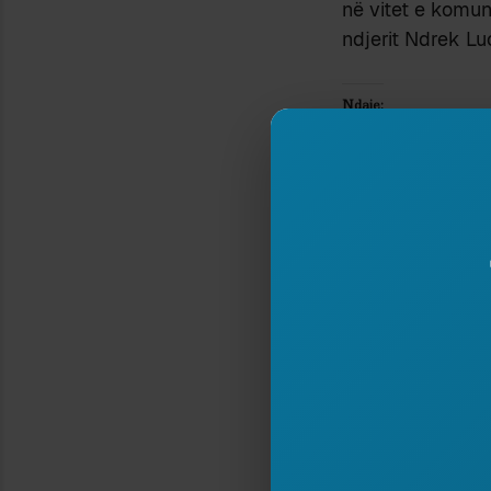
në vitet e komun
ndjerit Ndrek Lu
Ndaje:
SHQIPJA TOTALITARE (
7 October 2007
In "Gjuhësi"
Type your email…