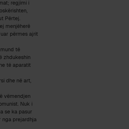
at; regjimi i
oskërishten,
ut Përtej.
hej menjëherë
ruar përmes ajrit
o mund të
të zhdukeshin
he të aparatit
rsi dhe në art,
erë vëmendjen
omunist. Nuk i
ja se ka pasur
r nga prejardhja