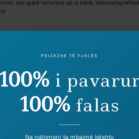
izmit; ose gjatë torturave që ia bënë, kinematografikish
ca.
PEIZAZHE TË FJALËS
VIII)
DY LEXIME TË NJË TITULLI
SHQIPJA TOTALIT
100%
22 November 2010
23 December 2
i pavaru
In "Gjuhësi"
In "Gjuhësi"
100%
falas
Discover more from Peizazhe të fjalës
Subscribe to get the latest posts sent to your email.
Na ndihmoni ta mbajmë kështu