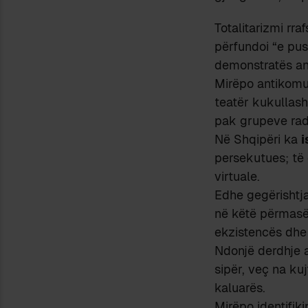
Totalitarizmi rra
përfundoi “e pus
demonstratës an
Mirëpo antikomu
teatër kukullas
pak grupeve radik
Në Shqipëri ka
i
persekutues; të 
virtuale.
Edhe gegërishtja
në këtë përmasë;
ekzistencës dhe e
Ndonjë derdhje ak
sipër, veç na kuj
kaluarës.
Mirëpo identifik