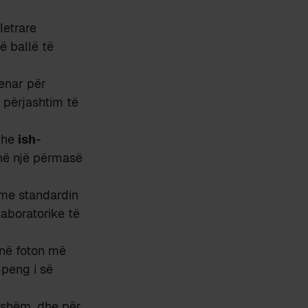
letrare
ë ballë të
enar për
e përjashtim të
dhe
ish
-
 në një përmasë
 me standardin
aboratorike të
s në foton më
 peng i së
ejshëm, dhe për