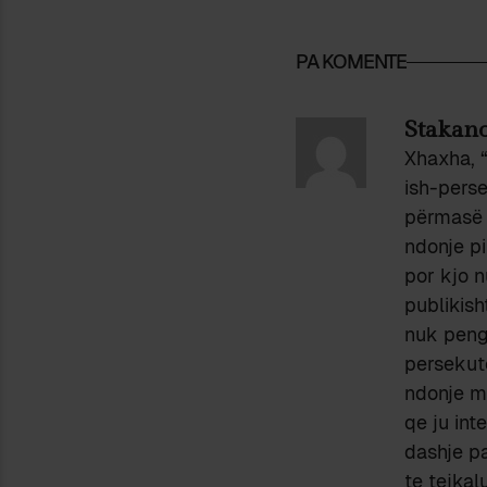
PA KOMENTE
Stakano
Xhaxha, “
ish-perse
përmasë v
ndonje pi
por kjo n
publikish
nuk pengo
persekuto
ndonje mo
qe ju int
dashje pa
te tejkal