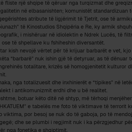
të fliste një shqipe të qëruar nga turqizmat dhe greqizm
egalitetin në elbasanishten; komunistët standardizuan t
gërishtes atribute të ligjërimit të Tjetrit, ose të armik
piunazh” të Kinostudios Shqipëria e Re, ky armik shqu
grafik, i mishëruar në idiolektin e Ndrek Lucës, të filt
 ose të shpellave ku fshiheshin diversantët.
itar kish nevojë vërtet për të krijuar barbarët e vet, kj
këta “barbarë” nuk ishin gjë të detyruar, as të dënuar 
rehinës totalitare, krizës së homogjenitetit kulturor d
it.
haka, nga totalizuesit dhe inxhinierët e “tipikes” në letë
alekt i antikomunizmit erdhi dhe u bë realitet.
shtme, botuar këto ditë në shtyp, më tërhoqi menjëh
HKATUEM” e tabelës me foto të viktimave të terrorit k
ato viktima, por besoj se nuk do të gaboja, po të mendo
gegë; dhe se plumbi i regjimit nuk i ka përzgjedhur pë
ër nga fonetika e shqiptimit.