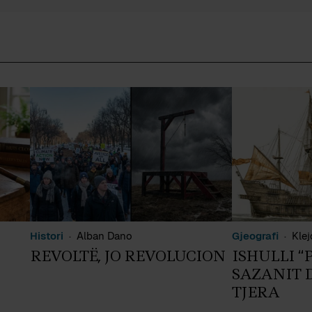
Histori
Alban Dano
Gjeografi
Klej
REVOLTË, JO REVOLUCION
ISHULLI “P
SAZANIT D
TJERA