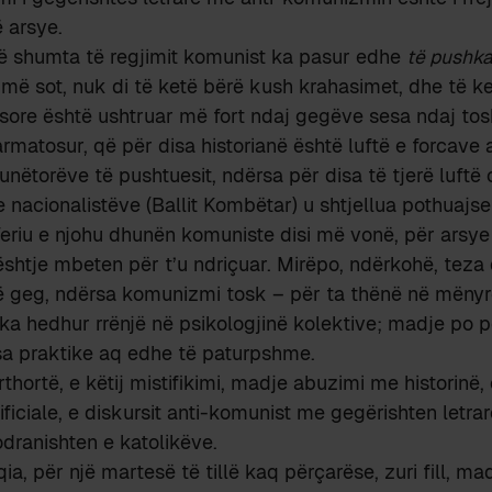
 arsye.
ë shumta të regjimit komunist ka pasur edhe
të pushk
i më sot, nuk di të ketë bërë kush krahasimet, dhe të k
sore është ushtruar më fort ndaj gegëve sesa ndaj tos
rmatosur, që për disa historianë është luftë e forcave a
ëtorëve të pushtuesit, ndërsa për disa të tjerë luftë 
nacionalistëve (Ballit Kombëtar) u shtjellua pothuajse
eriu e njohu dhunën komuniste disi më vonë, për arsye 
çështje mbeten për t’u ndriçuar. Mirëpo, ndërkohë, teza 
 geg, ndërsa komunizmi tosk – për ta thënë në mënyr
a hedhur rrënjë në psikologjinë kolektive; madje po 
sa praktike aq edhe të paturpshme.
thortë, e këtij mistifikimi, madje abuzimi me historinë,
ficiale, e diskursit anti-komunist me gegërishten letrar
dranishten e katolikëve.
ia, për një martesë të tillë kaq përçarëse, zuri fill, m