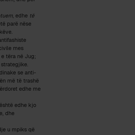
atuem
, edhe
të
etë parë nëse
këve.
ntifashiste
civile mes
 e tëra në Jug;
strategjike.
dinake se anti-
ën më të trashë
përdoret edhe me
 është edhe kjo
e, dhe
adje u mpiks që