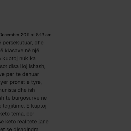
 December 2011 at 8:13 am
ë persekutuar, dhe
të klasave në një
sa kuptoj nuk ka
ot disa lloj ishash,
rve per te denuar
yer pronat e tyre,
munista dhe ish
 ish te burgosurve ne
 legjitime. E kuptoj
 keto tema, por
e keto realitete jane
ktet se disaqindra