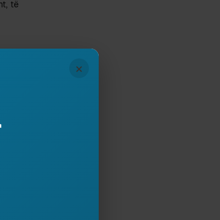
t, të
×
ARE (XXIV)
007
r
Subscribe