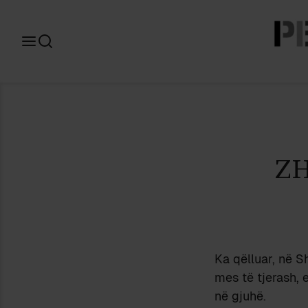
Search
for:
Z
Ka qëlluar, në Sh
mes të tjerash, 
në gjuhë.