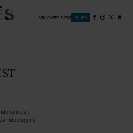
ARKIVI
MERR PJESË
DHURO
ST
identifikuar,
uar ideologjinë