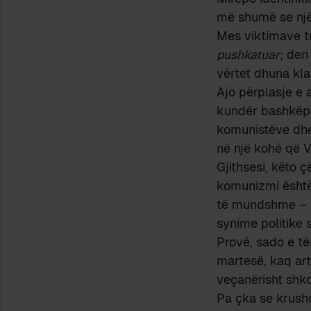
më shumë se një
Mes viktimave t
pushkatuar
; der
vërtet dhuna kla
Ajo përplasje e a
kundër bashkëpun
komunistëve dhe 
në një kohë që V
Gjithsesi, këto 
komunizmi është
të mundshme – k
synime politike 
Provë, sado e tër
martesë, kaq arti
veçanërisht shko
Pa çka se krushq