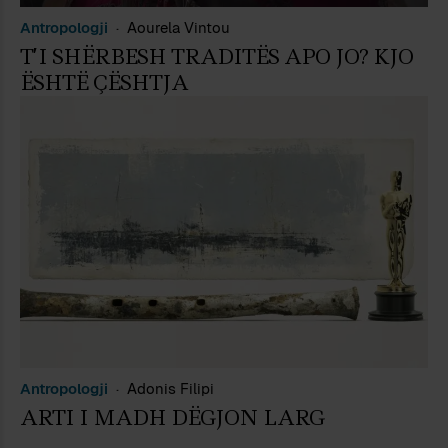
Antropologji
Aourela Vintou
T’I SHËRBESH TRADITËS APO JO? KJO
ËSHTË ÇËSHTJA
Antropologji
Adonis Filipi
ARTI I MADH DËGJON LARG