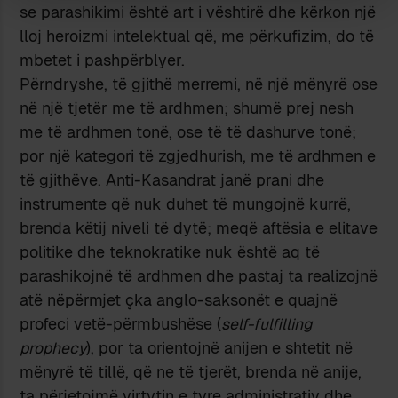
se parashikimi është art i vështirë dhe kërkon një
lloj heroizmi intelektual që, me përkufizim, do të
mbetet i pashpërblyer.
Përndryshe, të gjithë merremi, në një mënyrë ose
në një tjetër me të ardhmen; shumë prej nesh
me të ardhmen tonë, ose të të dashurve tonë;
por një kategori të zgjedhurish, me të ardhmen e
të gjithëve. Anti-Kasandrat janë prani dhe
instrumente që nuk duhet të mungojnë kurrë,
brenda këtij niveli të dytë; meqë aftësia e elitave
politike dhe teknokratike nuk është aq të
parashikojnë të ardhmen dhe pastaj ta realizojnë
atë nëpërmjet çka anglo-saksonët e quajnë
profeci vetë-përmbushëse (
self-fulfilling
prophecy
), por ta orientojnë anijen e shtetit në
mënyrë të tillë, që ne të tjerët, brenda në anije,
ta përjetojmë virtytin e tyre administrativ dhe