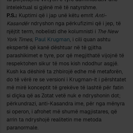
intelektual si gjënë më të natyrshme.
P.S.:
Kuptimi që i jap unë këtu emrit
Anti-
Kasandër
ndryshon nga përkufizimi që i jep, të
njëjtit term, nobelisti dhe kolumnisti i
The New
York Times
,
Paul Krugman
, i cili quan ashtu
ekspertë që kanë dështuar në të gjitha
parashikimet e tyre, por që megjithatë vijojnë të
respektohen sikur të mos kish ndodhur asgjë.
Kush ka dëshirë ta zhbirojë edhe më metaforën,
do të vërë re se versioni i Krugman-it i përshtatet
më mirë konceptit të grekëve të lashtë për fatin
si diçka që as Zotat vetë nuk e ndryshonin dot;
përkundrazi, anti-Kasandra ime, për nga mënyra
si operon, i afrohet më shumë magjistares, që
arrin ta ndryshojë realitetin me metoda
paranormale.