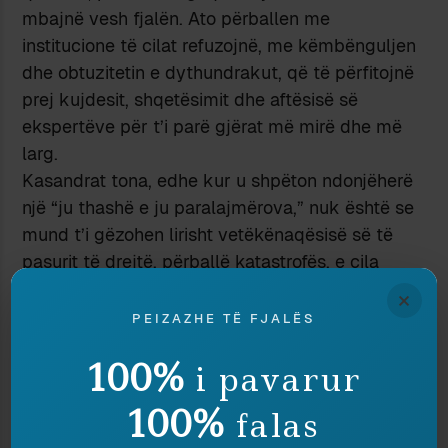
mbajnë vesh fjalën. Ato përballen me
institucione të cilat refuzojnë, me këmbënguljen
dhe obtuzitetin e dythundrakut, që të përfitojnë
prej kujdesit, shqetësimit dhe aftësisë së
ekspertëve për t’i parë gjërat më mirë dhe më
larg.
Kasandrat tona, edhe kur u shpëton ndonjëherë
një “ju thashë e ju paralajmërova,” nuk është se
mund t’i gëzohen lirisht vetëkënaqësisë së të
pasurit të drejtë, përballë katastrofës, e cila
përjetohet edhe më hidhur, kur dihet se mund të
×
ishte shmangur.
PEIZAZHE TË FJALËS
Megjithatë, për shkak të një mekanizmi
100%
i pavarur
psikologjik pervers, publiku është mësuar t’i
respektojë këto parashikuese; meqë të vërtetën
100%
falas
të gjithë e duam dhe e respektojmë, pa çka se