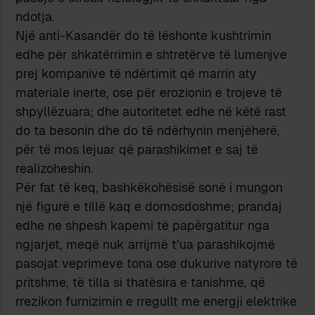
ndotja.
Një anti-Kasandër do të lëshonte kushtrimin
edhe për shkatërrimin e shtretërve të lumenjve
prej kompanive të ndërtimit që marrin aty
materiale inerte, ose për erozionin e trojeve të
shpyllëzuara; dhe autoritetet edhe në këtë rast
do ta besonin dhe do të ndërhynin menjëherë,
për të mos lejuar që parashikimet e saj të
realizoheshin.
Për fat të keq, bashkëkohësisë sonë i mungon
një figurë e tillë kaq e domosdoshme; prandaj
edhe ne shpesh kapemi të papërgatitur nga
ngjarjet, meqë nuk arrijmë t’ua parashikojmë
pasojat veprimeve tona ose dukurive natyrore të
pritshme, të tilla si thatësira e tanishme, që
rrezikon furnizimin e rregullt me energji elektrike