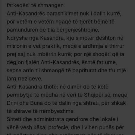
fatkeqësi të shmangen.
Anti-Kasandrës parashikimet nuk i dalin kurrë,
por vetëm e vetëm ngaqë të tjerët bëjnë të
pamundurën që t’ia përgënjeshtrojnë.
Ndryshe nga Kasandra, kjo simotër dështon në
misionin e vet praktik, meqë e ardhmja e thirrur
prej saj nuk mbërrin kurrë; por një shoqëri që ia
dëgjon fjalën Anti-Kasandrës, është fatlume,
sepse arrin t’i shmangë të papriturat dhe t’u rrijë
larg rreziqeve.
Anti-Kasandra thotë: në dimër do të ketë
përmbytje të mëdha në veri të Shqipërisë, meqë
Drini dhe Buna do të dalin nga shtrati, për shkak
të shirave të rrëmbyeshme.
Shteti dhe administrata qendrore dhe lokale i
vënë vesh kësaj profecie, dhe i vihen punës për