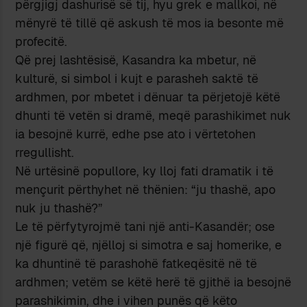
përgjigj dashurisë së tij, hyu grek e mallkoi, në
mënyrë të tillë që askush të mos ia besonte më
profecitë.
Që prej lashtësisë, Kasandra ka mbetur, në
kulturë, si simbol i kujt e parasheh saktë të
ardhmen, por mbetet i dënuar ta përjetojë këtë
dhunti të vetën si dramë, meqë parashikimet nuk
ia besojnë kurrë, edhe pse ato i vërtetohen
rregullisht.
Në urtësinë popullore, ky lloj fati dramatik i të
mençurit përthyhet në thënien: “ju thashë, apo
nuk ju thashë?”
Le të përfytyrojmë tani një anti-Kasandër; ose
një figurë që, njëlloj si simotra e saj homerike, e
ka dhuntinë të parashohë fatkeqësitë në të
ardhmen; vetëm se këtë herë të gjithë ia besojnë
parashikimin, dhe i vihen punës që këto