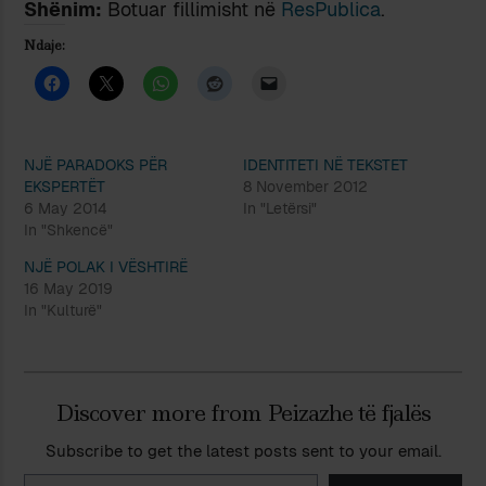
Shënim:
Botuar fillimisht në
ResPublica
.
Ndaje:
NJË PARADOKS PËR
IDENTITETI NË TEKSTET
EKSPERTËT
8 November 2012
6 May 2014
In "Letërsi"
In "Shkencë"
NJË POLAK I VËSHTIRË
16 May 2019
In "Kulturë"
Discover more from Peizazhe të fjalës
Subscribe to get the latest posts sent to your email.
Type your email…