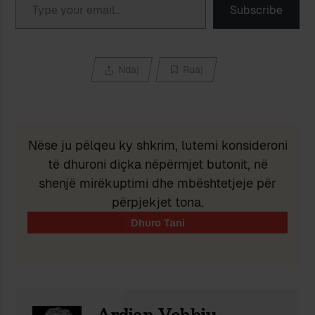
Subscribe
Ndaj
Ruaj
Nëse ju pëlqeu ky shkrim, lutemi konsideroni
të dhuroni diçka nëpërmjet butonit, në
shenjë mirëkuptimi dhe mbështetjeje për
përpjekjet tona.