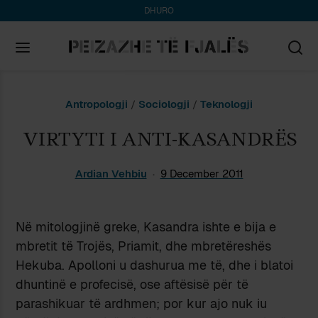
DHURO
Search
Antropologji
/
Sociologji
/
Teknologji
for:
VIRTYTI I ANTI-KASANDRËS
Ardian Vehbiu
9 December 2011
Në mitologjinë greke, Kasandra ishte e bija e
mbretit të Trojës, Priamit, dhe mbretëreshës
Hekuba. Apolloni u dashurua me të, dhe i blatoi
dhuntinë e profecisë, ose aftësisë për të
parashikuar të ardhmen; por kur ajo nuk iu