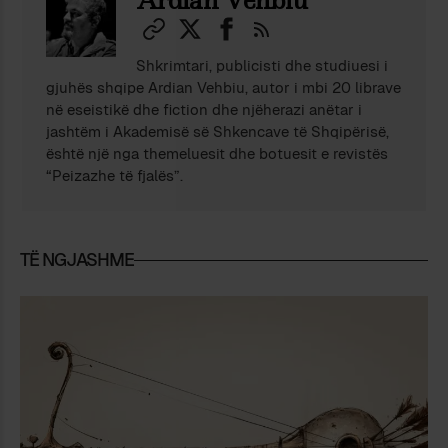
Ardian Vehbiu
Shkrimtari, publicisti dhe studiuesi i
gjuhës shqipe Ardian Vehbiu, autor i mbi 20 librave
në eseistikë dhe fiction dhe njëherazi anëtar i
jashtëm i Akademisë së Shkencave të Shqipërisë,
është një nga themeluesit dhe botuesit e revistës
“Peizazhe të fjalës”.
TË NGJASHME