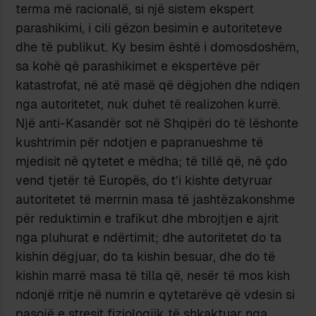
terma më racionalë, si një sistem ekspert
parashikimi, i cili gëzon besimin e autoriteteve
dhe të publikut. Ky besim është i domosdoshëm,
sa kohë që parashikimet e ekspertëve për
katastrofat, në atë masë që dëgjohen dhe ndiqen
nga autoritetet, nuk duhet të realizohen kurrë.
Një anti-Kasandër sot në Shqipëri do të lëshonte
kushtrimin për ndotjen e papranueshme të
mjedisit në qytetet e mëdha; të tillë që, në çdo
vend tjetër të Europës, do t’i kishte detyruar
autoritetet të merrnin masa të jashtëzakonshme
për reduktimin e trafikut dhe mbrojtjen e ajrit
nga pluhurat e ndërtimit; dhe autoritetet do ta
kishin dëgjuar, do ta kishin besuar, dhe do të
kishin marrë masa të tilla që, nesër të mos kish
ndonjë rritje në numrin e qytetarëve që vdesin si
pasojë e stresit fiziologjik të shkaktuar nga