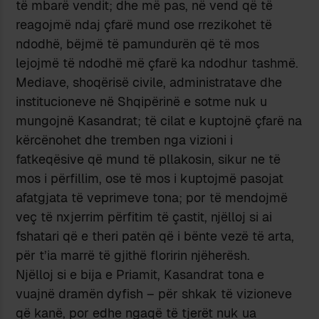
të mbarë vendit; dhe më pas, në vend që të
reagojmë ndaj çfarë mund ose rrezikohet të
ndodhë, bëjmë të pamundurën që të mos
lejojmë të ndodhë më çfarë ka ndodhur tashmë.
Mediave, shoqërisë civile, administratave dhe
institucioneve në Shqipërinë e sotme nuk u
mungojnë Kasandrat; të cilat e kuptojnë çfarë na
kërcënohet dhe tremben nga vizioni i
fatkeqësive që mund të pllakosin, sikur ne të
mos i përfillim, ose të mos i kuptojmë pasojat
afatgjata të veprimeve tona; por të mendojmë
veç të nxjerrim përfitim të çastit, njëlloj si ai
fshatari që e theri patën që i bënte vezë të arta,
për t’ia marrë të gjithë floririn njëherësh.
Njëlloj si e bija e Priamit, Kasandrat tona e
vuajnë dramën dyfish – për shkak të vizioneve
që kanë, por edhe ngaqë të tjerët nuk ua