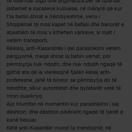
të ndërtuar diga dhe argjinatura për të riparuar
sistemet e kanaleve kulluese, në mënyrë që kur
t’ia behin shirat e rrëmbyeshme, veriu i
Shqipërisë të mos kapet në befasi dhe banorët e
atjeshëm të mos u kthehen varkave, si mjet i
vetëm transporti.
Kësisoj, anti-Kasandrës i del parashikimi vetëm
përgjysmë, meqë shirat ia behin vërtet; por
përmbytja nuk ndodh; dhe nuk ndodh ngaqë të
gjithë ata që ia vlerësojnë fjalën kësaj anti-
profeteshe, janë të bindur se përmbytja do të
ndodhte, sikur autoritetet dhe qytetarët vetë të
rrinin duarkryq.
Ajo triumfon në momentin kur parashikimi i saj
dështon; dhe dështon pikërisht ngaqë të tjerët e
kanë besuar.
Këtë anti-Kasandër mund ta mendojmë, në