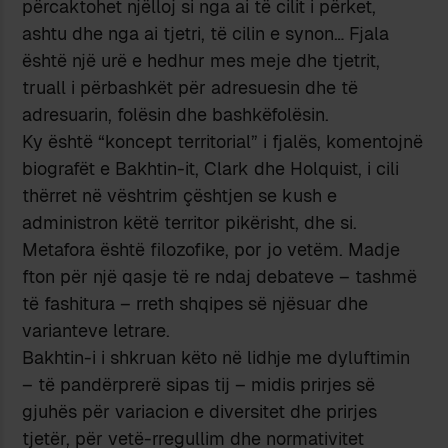
përcaktohet njëlloj si nga ai të cilit i përket,
ashtu dhe nga ai tjetri, të cilin e synon… Fjala
është një urë e hedhur mes meje dhe tjetrit,
truall i përbashkët për adresuesin dhe të
adresuarin, folësin dhe bashkëfolësin.
Ky është “koncept territorial” i fjalës, komentojnë
biografët e Bakhtin-it, Clark dhe Holquist, i cili
thërret në vështrim çështjen se kush e
administron këtë territor pikërisht, dhe si.
Metafora është filozofike, por jo vetëm. Madje
fton për një qasje të re ndaj debateve – tashmë
të fashitura – rreth shqipes së njësuar dhe
varianteve letrare.
Bakhtin-i i shkruan këto në lidhje me dyluftimin
– të pandërprerë sipas tij – midis prirjes së
gjuhës për variacion e diversitet dhe prirjes
tjetër, për vetë-rregullim dhe normativitet