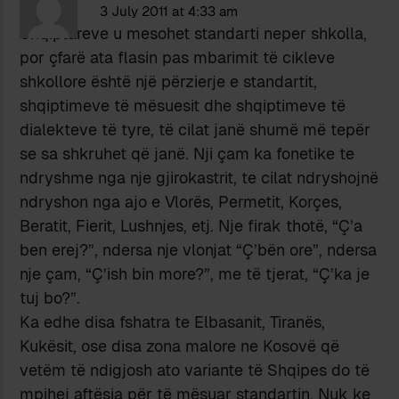
3 July 2011 at 4:33 am
Shqiptareve u mesohet standarti neper shkolla,
por çfarë ata flasin pas mbarimit të cikleve
shkollore është një përzierje e standartit,
shqiptimeve të mësuesit dhe shqiptimeve të
dialekteve të tyre, të cilat janë shumë më tepër
se sa shkruhet që janë. Nji çam ka fonetike te
ndryshme nga nje gjirokastrit, te cilat ndryshojnë
ndryshon nga ajo e Vlorës, Permetit, Korçes,
Beratit, Fierit, Lushnjes, etj. Nje firak thotë, “Ç’a
ben erej?”, ndersa nje vlonjat “Ç’bën ore”, ndersa
nje çam, “Ç’ish bin more?”, me të tjerat, “Ç’ka je
tuj bo?”.
Ka edhe disa fshatra te Elbasanit, Tiranës,
Kukësit, ose disa zona malore ne Kosovë që
vetëm të ndigjosh ato variante të Shqipes do të
mpihej aftësia për të mësuar standartin. Nuk ke