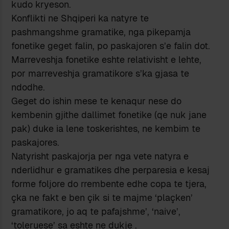
kudo kryeson.
Konflikti ne Shqiperi ka natyre te
pashmangshme gramatike, nga pikepamja
fonetike geget falin, po paskajoren s’e falin dot.
Marreveshja fonetike eshte relativisht e lehte,
por marreveshja gramatikore s’ka gjasa te
ndodhe.
Geget do ishin mese te kenaqur nese do
kembenin gjithe dallimet fonetike (qe nuk jane
pak) duke ia lene toskerishtes, ne kembim te
paskajores.
Natyrisht paskajorja per nga vete natyra e
nderlidhur e gramatikes dhe perparesia e kesaj
forme foljore do rrembente edhe copa te tjera,
çka ne fakt e ben çik si te majme ‘plaçken’
gramatikore, jo aq te pafajshme’, ‘naive’,
‘toleruese’ sa eshte ne dukje .