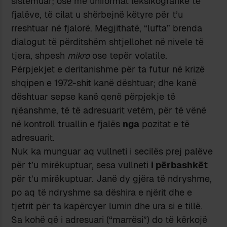
sistemuar; ose me uniformat leksikografike të
fjalëve, të cilat u shërbejnë këtyre për t’u
rreshtuar në fjalorë. Megjithatë, “lufta” brenda
dialogut të përditshëm shtjellohet në nivele të
tjera, shpesh
mikro
ose tepër volatile.
Përpjekjet e deritanishme për ta futur në krizë
shqipen e 1972-shit kanë dështuar; dhe kanë
dështuar sepse kanë qenë përpjekje të
njëanshme, të të adresuarit vetëm, për të vënë
në kontroll truallin e fjalës
nga
pozitat e të
adresuarit.
Nuk ka munguar aq vullneti i secilës prej palëve
për t’u mirëkuptuar, sesa vullneti
i përbashkët
për t’u mirëkuptuar. Janë dy gjëra të ndryshme,
po aq të ndryshme sa dëshira e njërit dhe e
tjetrit për ta kapërcyer lumin dhe ura si e tillë.
Sa kohë që i adresuari (“marrësi”) do të kërkojë