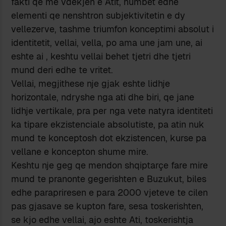
fakti qe me vdekjen e Atit, humbet edhe
elementi qe nenshtron subjektivitetin e dy
vellezerve, tashme triumfon konceptimi absolut i
identitetit, vellai, vella, po ama une jam une, ai
eshte ai , keshtu vellai behet tjetri dhe tjetri
mund deri edhe te vritet.
Vellai, megjithese nje gjak eshte lidhje
horizontale, ndryshe nga ati dhe biri, qe jane
lidhje vertikale, pra per nga vete natyra identiteti
ka tipare ekzistenciale absolutiste, pa atin nuk
mund te konceptosh dot ekzistencen, kurse pa
vellane e koncepton shume mire.
Keshtu nje geg qe mendon shqiptarçe fare mire
mund te pranonte gegerishten e Buzukut, biles
edhe parapriresen e para 2000 vjeteve te cilen
pas gjasave se kupton fare, sesa toskerishten,
se kjo edhe vellai, ajo eshte Ati, toskerishtja