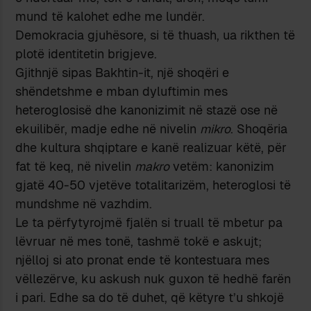
mund të kalohet edhe me lundër.
Demokracia gjuhësore, si të thuash, ua rikthen të
plotë identitetin brigjeve.
Gjithnjë sipas Bakhtin-it, një shoqëri e
shëndetshme e mban dyluftimin mes
heteroglosisë dhe kanonizimit në stazë ose në
ekuilibër, madje edhe në nivelin
mikro
. Shoqëria
dhe kultura shqiptare e kanë realizuar këtë, për
fat të keq, në nivelin
makro
vetëm: kanonizim
gjatë 40-50 vjetëve totalitarizëm, heteroglosi të
mundshme në vazhdim.
Le ta përfytyrojmë fjalën si truall të mbetur pa
lëvruar në mes tonë, tashmë tokë e askujt;
njëlloj si ato pronat ende të kontestuara mes
vëllezërve, ku askush nuk guxon të hedhë farën
i pari. Edhe sa do të duhet, që këtyre t’u shkojë