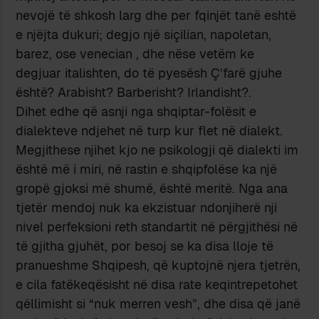
nevojë të shkosh larg dhe per fqinjët tanë eshtë
e njëjta dukuri; degjo një siçilian, napoletan,
barez, ose venecian , dhe nëse vetëm ke
degjuar italishten, do të pyesësh Ç’farë gjuhe
është? Arabisht? Barberisht? Irlandisht?.
Dihet edhe që asnji nga shqiptar-folësit e
dialekteve ndjehet në turp kur flet në dialekt.
Megjithese njihet kjo ne psikologji që dialekti im
është më i miri, në rastin e shqipfolëse ka një
gropë gjoksi më shumë, është meritë. Nga ana
tjetër mendoj nuk ka ekzistuar ndonjiherë nji
nivel perfeksioni reth standartit në përgjithësi në
të gjitha gjuhët, por besoj se ka disa lloje të
pranueshme Shqipesh, që kuptojnë njera tjetrën,
e cila fatëkeqësisht në disa rate keqintrepetohet
qëllimisht si “nuk merren vesh”, dhe disa që janë