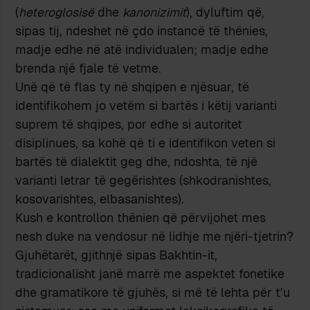
(
heteroglosisë
dhe
kanonizimit
), dyluftim që,
sipas tij, ndeshet në çdo instancë të thënies,
madje edhe në atë individualen; madje edhe
brenda një fjale të vetme.
Unë që të flas ty në shqipen e njësuar, të
identifikohem jo vetëm si bartës i këtij varianti
suprem të shqipes, por edhe si autoritet
disiplinues, sa kohë që ti e identifikon veten si
bartës të dialektit geg dhe, ndoshta, të një
varianti letrar të gegërishtes (shkodranishtes,
kosovarishtes, elbasanishtes).
Kush e kontrollon thënien që përvijohet mes
nesh duke na vendosur në lidhje me njëri-tjetrin?
Gjuhëtarët, gjithnjë sipas Bakhtin-it,
tradicionalisht janë marrë me aspektet fonetike
dhe gramatikore të gjuhës, si më të lehta për t’u