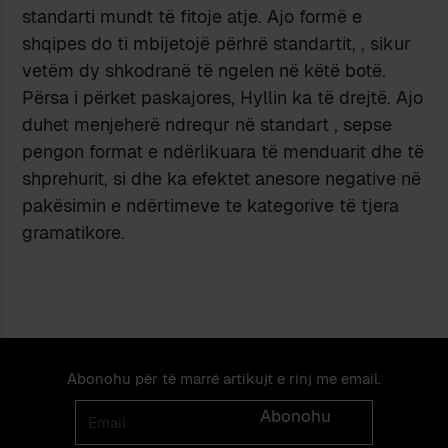
standarti mundt të fitoje atje. Ajo formë e
shqipes do ti mbijetojë përhrë standartit, , sikur
vetëm dy shkodranë të ngelen në këtë botë.
Përsa i përket paskajores, Hyllin ka të drejtë. Ajo
duhet menjeherë ndrequr në standart , sepse
pengon format e ndërlikuara të menduarit dhe të
shprehurit, si dhe ka efektet anesore negative në
pakësimin e ndërtimeve te kategorive të tjera
gramatikore.
Abonohu për të marrë artikujt e rinj me email.
Email
Abonohu