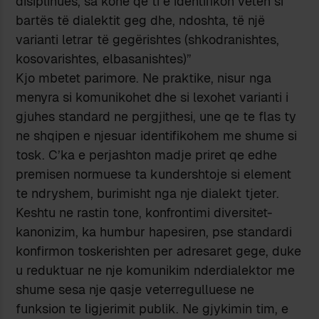
disiplinues, sa kohë që ti e identifikon veten si
bartës të dialektit geg dhe, ndoshta, të një
varianti letrar të gegërishtes (shkodranishtes,
kosovarishtes, elbasanishtes)”
Kjo mbetet parimore. Ne praktike, nisur nga
menyra si komunikohet dhe si lexohet varianti i
gjuhes standard ne pergjithesi, une qe te flas ty
ne shqipen e njesuar identifikohem me shume si
tosk. C’ka e perjashton madje priret qe edhe
premisen normuese ta kundershtoje si element
te ndryshem, burimisht nga nje dialekt tjeter.
Keshtu ne rastin tone, konfrontimi diversitet-
kanonizim, ka humbur hapesiren, pse standardi
konfirmon toskerishten per adresaret gege, duke
u reduktuar ne nje komunikim nderdialektor me
shume sesa nje qasje veterregulluese ne
funksion te ligjerimit publik. Ne gjykimin tim, e