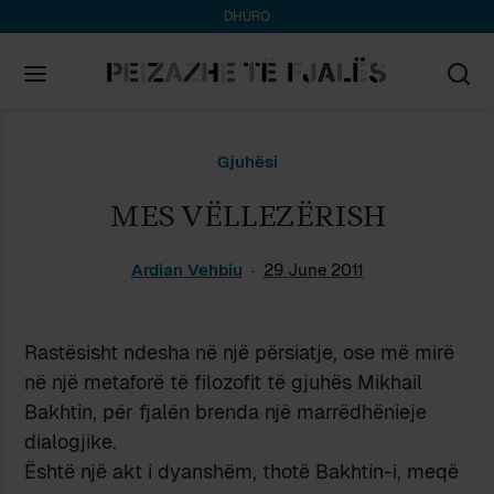
DHURO
Search
Gjuhësi
for:
MES VËLLEZËRISH
Ardian Vehbiu
29 June 2011
Rastësisht ndesha në një përsiatje, ose më mirë
në një metaforë të filozofit të gjuhës Mikhail
Bakhtin, për fjalën brenda një marrëdhënieje
dialogjike.
Është një akt i dyanshëm, thotë Bakhtin-i, meqë