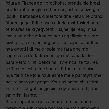
folura e Tiranes qe riprodhohet brenda nje brezi,
cilado qofte origjina e bartesit, eshte konvergimi
logjik i perplasjes dialektore dhe ketu une pranoj
fitoren gege. Edhe pse ne kete rast tosket ndaj
te folures se kryeqytetit, ruajne nje reagim sa
ironik aq edhe miratues per tingellimin disi me
civil qe ajo i krijon degjuesit qe sapo ka ardhur
nga qyteti i tij me xhepin me fara dhe me
shprese se do ta konsumoje me kapadaillek
para Petro Ninit, qendrimi i tyre ndaj te folures
se Tiranes eshte me liberal. E them kete nisur
nga fakti se kjo e folur eshte me e panatyrshme
per ta sesa per geget. Ketu ndihmon shkretimi
kulturor i Jugut, asgjesimi i qyteteve te tij dhe
emigrimi jashte.
Shpresoj vetem qe standardi te mos mbetet
vetem nje alibi toske per ate qe sot sulmohet si