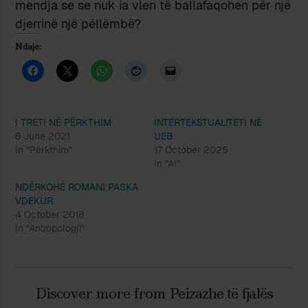
mendja se se nuk ia vlen të ballafaqohen për një
djerrinë një pëllëmbë?
Ndaje:
I TRETI NË PËRKTHIM
INTERTEKSTUALITETI NË
8 June 2021
UEB
In "Përkthim"
17 October 2025
In "AI"
NDËRKOHË ROMANI PASKA
VDEKUR
4 October 2018
In "Antropologji"
Discover more from Peizazhe të fjalës