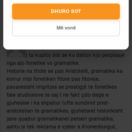
nganjëherë…
DHURO SOT
Më vonë
Hyllin
1 July 2011 at 7:04 am
Nuk arrij ta kuptoj dot se ku dallon kjo perplasje
nga ajo fonetike vs gramatike.
Historia na thote se pas Aristotelit, gramatika ka
korrur mbi fonetiken fitore pas fitoreje,
pavaresisht ringritjes se prestigjit te fonetikes
fale studiuesve te saj ( ne fakt çdo dege e
gjuhesise i ka shpallur lufte sundimit post-
aristotelian te gramatikes, gjuhetaret historikisht
jane quajtur gramatikane) perseri gramatika,
ashtu si tek reklama e vjeter e Kronenburgut,