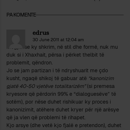
PA KOMENTE
edrus
30 June 2011 at 12:04 am
Megjithse ky shkrim, në stil dhe formë, nuk mu
duk si i Xhaxhait, përsa i përket thelbit të
problemit, qëndron.
Jo se jam partizan i të ndryshuarit me çdo
kusht, ngaqë shikoj të gabuar atë
“kanonizim
gjatë 40-50 vjetëve totalitarizëm”
(si premesa
kryesore që përdorin 99% e “dialoguesëve” të
sotëm), por nëse duhet rishikuar ky proces i
kanonizimit, atëhere duhet kryer për një arësye
që ja vlen që problemi të rihapet.
Kjo arsye (dhe vetë kjo fjalë e pretendon), duhet