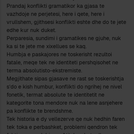
Prandaj konflikti gramatikor ka gjasa te
vazhdoje ne perjetesi, here i qete, here i
vrullshem, gjithsesi konflikti eshte dhe do te jete
edhe kur nuk duket.
Perparesia, sundimi i gramatikes ne gjuhe, nuk
ka si te jete me xixellues se kaq.
Humbja e paskajores ne toskerisht rezultoi
fatale, meqe tek ne identiteti pershqisohet ne
terma absolutisto-ekstremiste.
Megjithate sipas gjasave ne rast se toskerishtja
s’do e kish humbur, konflikti do ngrihej ne nivel
fonetik, termat absolute te identitetit ne
kategorite tona mendore nuk na lene asnjehere
pa konflikte te brendshme.
Tek historia e dy vellezerve qe nuk hedhin faren
tek toka e perbashket, problemi qendron tek