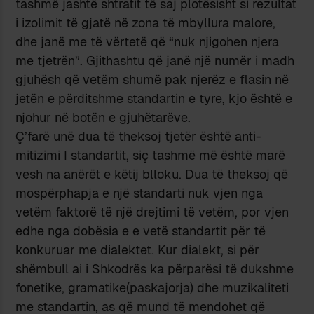
tashmë jashtë shtratit të saj plotësisht si rezultat
i izolimit të gjatë në zona të mbyllura malore,
dhe janë me të vërtetë që “nuk njigohen njera
me tjetrën”. Gjithashtu që janë një numër i madh
gjuhësh që vetëm shumë pak njerëz e flasin në
jetën e përditshme standartin e tyre, kjo është e
njohur në botën e gjuhëtarëve.
Ç’farë unë dua të theksoj tjetër është anti-
mitizimi I standartit, siç tashmë më është marë
vesh na anërët e këtij blloku. Dua të theksoj që
mospërphapja e një standarti nuk vjen nga
vetëm faktorë të një drejtimi të vetëm, por vjen
edhe nga dobësia e e vetë standartit për të
konkuruar me dialektet. Kur dialekt, si për
shëmbull ai i Shkodrës ka përparësi të dukshme
fonetike, gramatike(paskajorja) dhe muzikaliteti
me standartin, as që mund të mendohet që