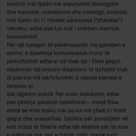
kontroll mbi fjalën me argumente ideologjike
dhe historike, rivendikime dhe mitologji, kontrolli
mbi fjalën do t’i mbetet adresuesit (“dhënësit”)
vetvetiu; edhe pse kjo nuk i shërben doemos
komunikimit.
Për një kategori të pakënaqurish me gjendjen e
sotme, e djeshmja komunikative mund të
përkufizohet edhe si një tosk që i fliste gegut,
nëpërmjet një procesi disiplinimi të dyfishtë (nuk
di pse kjo më përfytyrohet si ndonjë komedi e
Ionesco-s).
Sot ligjërimi publik flet ende toskërisht, edhe
pse çështja qëndron tjetërkund – meqë frika
është se mos tosku nuk po ka më çfarë t’i thotë
gegut dhe anasjelltas. Dëshira për pluralizëm në
kod mund të fshehë edhe një dëshirë për të mos
e ndërtuar më, tek e fundit, urën; meqë lumi