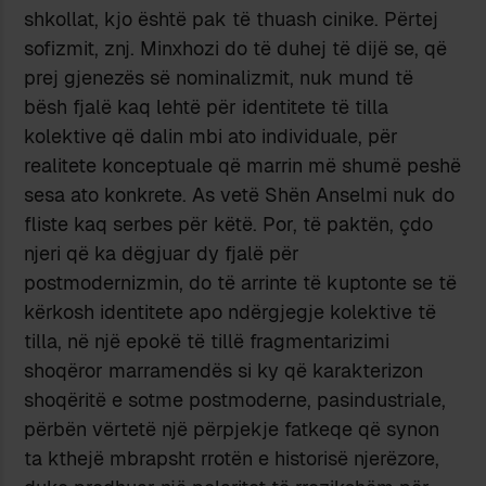
shkollat, kjo është pak të thuash cinike. Përtej
sofizmit, znj. Minxhozi do të duhej të dijë se, që
prej gjenezës së nominalizmit, nuk mund të
bësh fjalë kaq lehtë për identitete të tilla
kolektive që dalin mbi ato individuale, për
realitete konceptuale që marrin më shumë peshë
sesa ato konkrete. As vetë Shën Anselmi nuk do
fliste kaq serbes për këtë. Por, të paktën, çdo
njeri që ka dëgjuar dy fjalë për
postmodernizmin, do të arrinte të kuptonte se të
kërkosh identitete apo ndërgjegje kolektive të
tilla, në një epokë të tillë fragmentarizimi
shoqëror marramendës si ky që karakterizon
shoqëritë e sotme postmoderne, pasindustriale,
përbën vërtetë një përpjekje fatkeqe që synon
ta kthejë mbrapsht rrotën e historisë njerëzore,