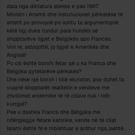
dala nga diktatura ateiste e pas 1967.
Ministri i Arsimit dhe instutucionet përkatëse të
shtetit po provojnë po ashtu ta argumentojnë
këtë ligj duke tundur para hundës së
shqiptarëve ligjet e Belgjikës apo Francës.
Vini re, sidoqoftë, jo ligjet e Amerikës dhe
Anglisë!
Po cili është borxhi fetar që u ka Franca dhe
Belgjika qytetarëve përkatës?
Dhe nëse një borxh i tillë ekziston, pse duhet ta
vuajnë shqiptarët realitetin e vendeve me
zhvillimet endemike të të cilave nuk i lidh
kurrgjë?
Pse u dashka Franca dhe Belgjika me
ndërgjegjje fetare katolike, vende në të cilat
Islami është fe e mbishtuar e ardhur nga jashtë,