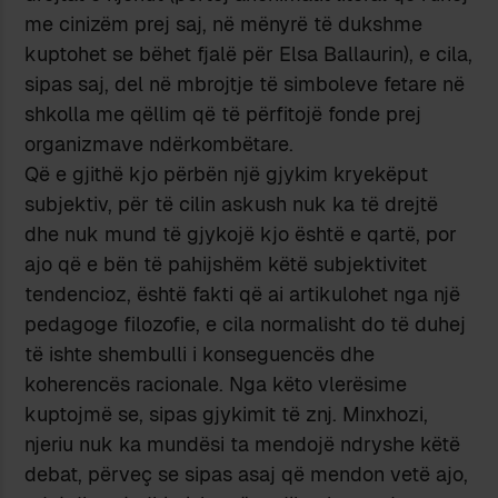
me cinizëm prej saj, në mënyrë të dukshme
kuptohet se bëhet fjalë për Elsa Ballaurin), e cila,
sipas saj, del në mbrojtje të simboleve fetare në
shkolla me qëllim që të përfitojë fonde prej
organizmave ndërkombëtare.
Që e gjithë kjo përbën një gjykim kryekëput
subjektiv, për të cilin askush nuk ka të drejtë
dhe nuk mund të gjykojë kjo është e qartë, por
ajo që e bën të pahijshëm këtë subjektivitet
tendencioz, është fakti që ai artikulohet nga një
pedagoge filozofie, e cila normalisht do të duhej
të ishte shembulli i konseguencës dhe
koherencës racionale. Nga këto vlerësime
kuptojmë se, sipas gjykimit të znj. Minxhozi,
njeriu nuk ka mundësi ta mendojë ndryshe këtë
debat, përveç se sipas asaj që mendon vetë ajo,