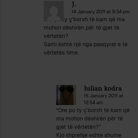
J.
14 January 2011 at 9:34 pm
Ore po ty ç’borxh të kam që ma
mohon dëshirën për të gjet të
vërtetën?
Sami është një nga pasqyrat e të
vërtetës time.
lulian kodra
15 January 2011 at
12:54 am
“Ore po ty ç’borxh të kam që
ma mohon dëshirën për të
gjet të vërtetën?”
Kjo shprehje eshte shume