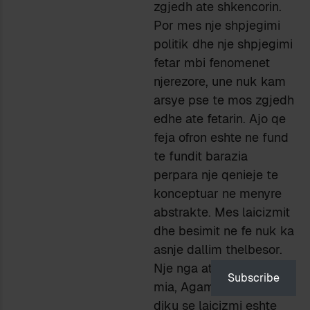
zgjedh ate shkencorin.
Por mes nje shpjegimi
politik dhe nje shpjegimi
fetar mbi fenomenet
njerezore, une nuk kam
arsye pse te mos zgjedh
edhe ate fetarin. Ajo qe
feja ofron eshte ne fund
te fundit barazia
perpara nje qenieje te
konceptuar ne menyre
abstrakte. Mes laicizmit
dhe besimit ne fe nuk ka
asnje dallim thelbesor.
Nje nga ato pasqyrat e
Subscribe
mia, Agamben, reflekton
diku se laicizmi eshte