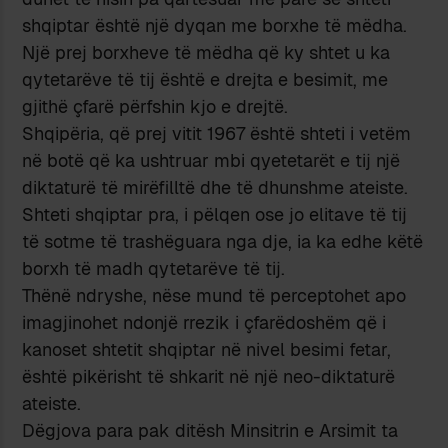
shqiptar është një dyqan me borxhe të mëdha.
Një prej borxheve të mëdha që ky shtet u ka
qytetarëve të tij është e drejta e besimit, me
gjithë çfarë përfshin kjo e drejtë.
Shqipëria, që prej vitit 1967 është shteti i vetëm
në botë që ka ushtruar mbi qyetetarët e tij një
diktaturë të mirëfilltë dhe të dhunshme ateiste.
Shteti shqiptar pra, i pëlqen ose jo elitave të tij
të sotme të trashëguara nga dje, ia ka edhe këtë
borxh të madh qytetarëve të tij.
Thënë ndryshe, nëse mund të perceptohet apo
imagjinohet ndonjë rrezik i çfarëdoshëm që i
kanoset shtetit shqiptar në nivel besimi fetar,
është pikërisht të shkarit në një neo-diktaturë
ateiste.
Dëgjova para pak ditësh Minsitrin e Arsimit ta