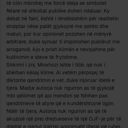
të cilin mbrohej me forcë ideja se simbolet
fetare në shkollat publike duhen ndaluar. Ky
debat në fakt, është i rëndësishëm për realitetin
shqiptar nëse palët gjykojnë me qetësi dhe
maturi, por kur opinionet pozohen në mënyrë
arbitrare, duke synuar ti imponohen publikut me
arrogancë, kjo e prish klimën e nevojshme për
kultivimin e ideve të frytshme.
Shkrimi i znj. Minxhozi ishte i tillë, që nuk i
shërben kësaj klime. Ai vetëm përpiqej të
diktonte qendrimin e vet, duke injoruar idetë e
tjera. Madje autorja nuk ngurron as të gjykojë
mbi qëllimet që ajo mendon se fshihen pas
qendrimeve të atyre që e kundërshtojnë ligjin.
Ndër të tjera, Autorja nuk ngurron as që të
akuzojë një prej drejtueseve të një OJF-je për të
drejtat e njeriut (përtej anonimatit literal që ruhej