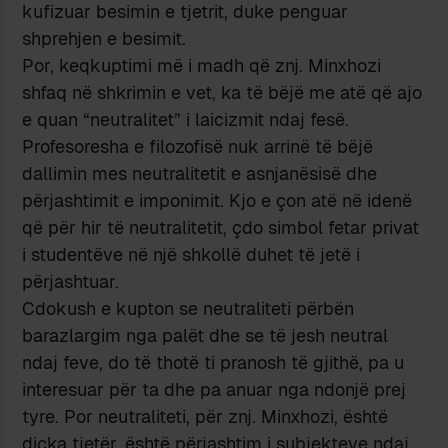
kufizuar besimin e tjetrit, duke penguar
shprehjen e besimit.
Por, keqkuptimi më i madh që znj. Minxhozi
shfaq në shkrimin e vet, ka të bëjë me atë që ajo
e quan “neutralitet” i laicizmit ndaj fesë.
Profesoresha e filozofisë nuk arrinë të bëjë
dallimin mes neutralitetit e asnjanësisë dhe
përjashtimit e imponimit. Kjo e çon atë në idenë
që për hir të neutralitetit, çdo simbol fetar privat
i studentëve në një shkollë duhet të jetë i
përjashtuar.
Cdokush e kupton se neutraliteti përbën
barazlargim nga palët dhe se të jesh neutral
ndaj feve, do të thotë ti pranosh të gjithë, pa u
interesuar për ta dhe pa anuar nga ndonjë prej
tyre. Por neutraliteti, për znj. Minxhozi, është
diçka tjetër, është përjashtim i subjekteve ndaj