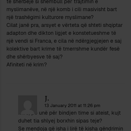
të shërbejë si shembull për trajtimin e
myslimanëve, në një komb i cili masivisht bart
një trashëgimi kulturore myslimane?
Cilat janë pra, arsyet e vërteta që shteti shqiptar
adapton dhe dikton ligjet e konstetueshme të
një vendi si Franca, e cila në ndërgjegjejen e saj
kolektive bart krime të tmerrshme kundër fesë
dhe shërbyesve të saj?
Afiniteti në krim?
J.
13 January 2011 at 11:26 pm
Mirë, po unë për bindjen time si ateist, kujt
duhet tia shlyej borxhin sipas teje?
Se mendoja që isha i lirë të kisha qëndrimin