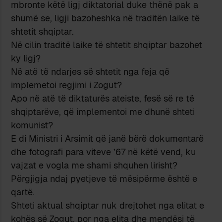
mbronte këtë ligj diktatorial duke thënë pak a
shumë se, ligji bazoheshka në traditën laike të
shtetit shqiptar.
Në cilin traditë laike të shtetit shqiptar bazohet
ky ligj?
Në atë të ndarjes së shtetit nga feja që
implemetoi regjimi i Zogut?
Apo në atë të diktaturës ateiste, fesë së re të
shqiptarëve, që implementoi me dhunë shteti
komunist?
E di Ministri i Arsimit që janë bërë dokumentarë
dhe fotografi para viteve ’67 në këtë vend, ku
vajzat e vogla me shami shquhen lirisht?
Përgjigja ndaj pyetjeve të mësipërme është e
qartë.
Shteti aktual shqiptar nuk drejtohet nga elitat e
kohës së Zogut, por nga elita dhe mendësi të