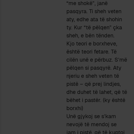
“me shokë”, janë
pasqyra. Ti sheh veten
aty, edhe ata të shohin
ty. Kur “të pëlqen” çka
sheh, e bën tënden.
Kjo teori e borxheve,
është teori fetare. Të
cilën unë e përbuz. S’më
pëlqen si pasqyrë. Aty
njeriu e sheh veten të
pistë – që prej lindjes,
dhe duhet të lahet, që të
bëhet i pastër. (ky është
borxhi)
Unë gjykoj se s’kam
nevojë të mendoj se
jam i pistë, që të kuptoj