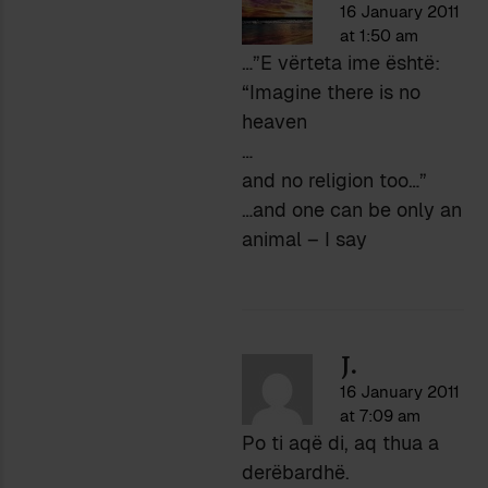
16 January 2011
at 1:50 am
…”E vërteta ime është:
“Imagine there is no
heaven
…
and no religion too…”
…and one can be only an
animal – I say
J.
16 January 2011
at 7:09 am
Po ti aqë di, aq thua a
derëbardhë.