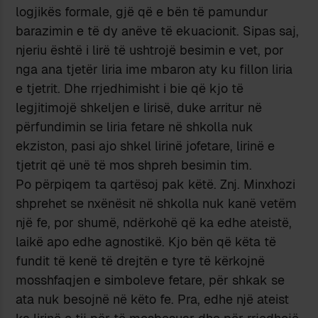
logjikës formale, gjë që e bën të pamundur
barazimin e të dy anëve të ekuacionit. Sipas saj,
njeriu është i lirë të ushtrojë besimin e vet, por
nga ana tjetër liria ime mbaron aty ku fillon liria
e tjetrit. Dhe rrjedhimisht i bie që kjo të
legjitimojë shkeljen e lirisë, duke arritur në
përfundimin se liria fetare në shkolla nuk
ekziston, pasi ajo shkel lirinë jofetare, lirinë e
tjetrit që unë të mos shpreh besimin tim.
Po përpiqem ta qartësoj pak këtë. Znj. Minxhozi
shprehet se nxënësit në shkolla nuk kanë vetëm
një fe, por shumë, ndërkohë që ka edhe ateistë,
laikë apo edhe agnostikë. Kjo bën që këta të
fundit të kenë të drejtën e tyre të kërkojnë
mosshfaqjen e simboleve fetare, për shkak se
ata nuk besojnë në këto fe. Pra, edhe një ateist