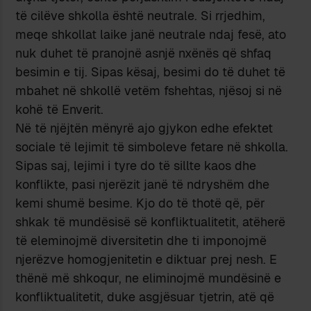
të cilëve shkolla është neutrale. Si rrjedhim,
meqe shkollat laike janë neutrale ndaj fesë, ato
nuk duhet të pranojnë asnjë nxënës që shfaq
besimin e tij. Sipas kësaj, besimi do të duhet të
mbahet në shkollë vetëm fshehtas, njësoj si në
kohë të Enverit.
Në të njëjtën mënyrë ajo gjykon edhe efektet
sociale të lejimit të simboleve fetare në shkolla.
Sipas saj, lejimi i tyre do të sillte kaos dhe
konflikte, pasi njerëzit janë të ndryshëm dhe
kemi shumë besime. Kjo do të thotë që, për
shkak të mundësisë së konfliktualitetit, atëherë
të eleminojmë diversitetin dhe ti imponojmë
njerëzve homogjenitetin e diktuar prej nesh. E
thënë më shkoqur, ne eliminojmë mundësinë e
konfliktualitetit, duke asgjësuar tjetrin, atë që