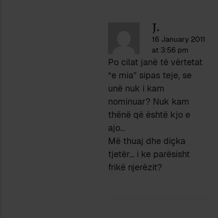
J.
16 January 2011
at 3:56 pm
Po cilat janë të vërtetat
“e mia” sipas teje, se
unë nuk i kam
nominuar? Nuk kam
thënë që është kjo e
ajo…
Më thuaj dhe diçka
tjetër… i ke parësisht
frikë njerëzit?