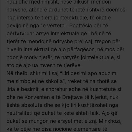
ndaj dhe rrjedhimisht, nëse dikush mendon
ndryshe, atëherë ai duhet të jetë i shtyrë doemos
nga intersa të tjera jointelektuale, të cilat e
devijojnë nga “e vërteta”. Paaftësia për të
përfytyruar arsye intelektuale që i bëjnë të
tjerët të mendojnë ndryshe prej saj, tregon për
nivelin intelektual që ajo përfaqëson, në mos për
ndonjë motiv tjetër, të natyrës jointelektuale, si
ato që ajo ua mvesh të tjerëve.
Në thelb, shkrimi i saj “Liri besimi apo abuzim
me simbolet në shkolla”, rreket të na thotë se
liria e besimit, e shprehur edhe në kushtetutë si
dhe në Konventën e të Drejtave të Njeriut, nuk
është absolute dhe se kjo liri kushtëzohet nga
neutraliteti që duhet të ketë shteti laik. Ajo që
duket se mungon në arsyetimet e znj. Minxhozi,
ka të bëjë me disa nocione elementare të