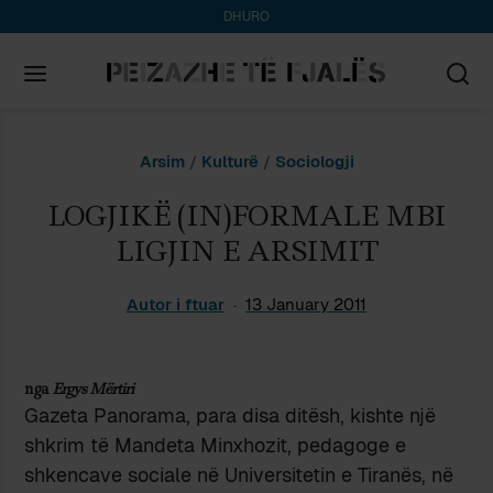
DHURO
Search
Arsim
/
Kulturë
/
Sociologji
for:
LOGJIKË (IN)FORMALE MBI
LIGJIN E ARSIMIT
Autor i ftuar
13 January 2011
nga
Ergys Mërtiri
Gazeta Panorama, para disa ditësh, kishte një
shkrim të Mandeta Minxhozit, pedagoge e
shkencave sociale në Universitetin e Tiranës, në