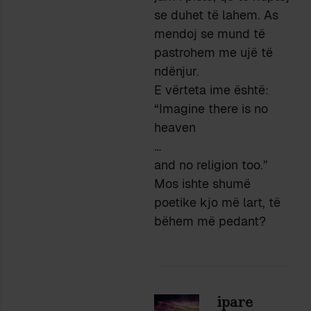
se duhet të lahem. As
mendoj se mund të
pastrohem me ujë të
ndënjur.
E vërteta ime është:
“Imagine there is no
heaven
…
and no religion too.”
Mos ishte shumë
poetike kjo më lart, të
bëhem më pedant?
ipare