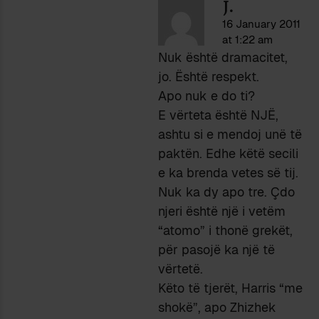
J.
16 January 2011
at 1:22 am
Nuk është dramacitet,
jo. Është respekt.
Apo nuk e do ti?
E vërteta është NJË,
ashtu si e mendoj unë të
paktën. Edhe këtë secili
e ka brenda vetes së tij.
Nuk ka dy apo tre. Çdo
njeri është një i vetëm
“atomo” i thonë grekët,
për pasojë ka një të
vërtetë.
Këto të tjerët, Harris “me
shokë”, apo Zhizhek