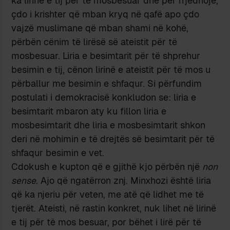
ka lirinë e tij për të mosbesuar dhe për rrjedhojë,
çdo i krishter që mban kryq në qafë apo çdo
vajzë muslimane që mban shami në kohë,
përbën cënim të lirësë së ateistit për të
mosbesuar. Liria e besimtarit për të shprehur
besimin e tij, cënon lirinë e ateistit për të mos u
përballur me besimin e shfaqur. Si përfundim
postulati i demokracisë konkludon se: liria e
besimtarit mbaron aty ku fillon liria e
mosbesimtarit dhe liria e mosbesimtarit shkon
deri në mohimin e të drejtës së besimtarit për të
shfaqur besimin e vet.
Cdokush e kupton që e gjithë kjo përbën një
non
sense
. Ajo që ngatërron znj. Minxhozi është liria
që ka njeriu për veten, me atë që lidhet me të
tjerët. Ateisti, në rastin konkret, nuk lihet në lirinë
e tij për të mos besuar, por bëhet i lirë për të