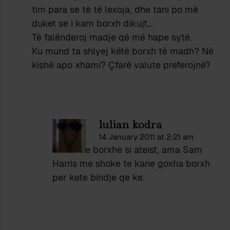
tim para se të të lexoja, dhe tani po më
duket se i kam borxh dikujt…
Të falënderoj madje që më hape sytë.
Ku mund ta shlyej këtë borxh të madh? Në
kishë apo xhami? Çfarë valute preferojnë?
lulian kodra
14 January 2011 at 2:21 am
Ti nuk ke borxhe si ateist, ama Sam
Harris me shoke te kane goxha borxh
per kete bindje qe ke.