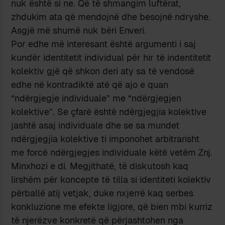
nuk është si ne. Që të shmangim luftërat,
zhdukim ata që mendojnë dhe besojnë ndryshe.
Asgjë më shumë nuk bëri Enveri.
Por edhe më interesant është argumenti i saj
kundër identitetit individual për hir të indentitetit
kolektiv gjë që shkon deri aty sa të vendosë
edhe në kontradiktë atë që ajo e quan
“ndërgjegje individuale” me “ndërgjegjen
kolektive”. Se çfarë është ndërgjegjia kolektive
jashtë asaj individuale dhe se sa mundet
ndërgjegjia kolektive ti imponohet arbitrarisht
me forcë ndërgjegjes individuale këtë vetëm Znj.
Minxhozi e di. Megjithatë, të diskutosh kaq
lirshëm për koncepte të tilla si identiteti kolektiv
përballë atij vetjak, duke nxjerrë kaq serbes
konkluzione me efekte ligjore, që bien mbi kurriz
të njerëzve konkretë që përjashtohen nga