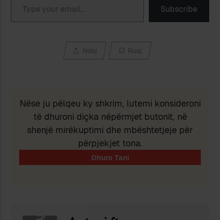
Subscribe
Ndaj
Ruaj
Nëse ju pëlqeu ky shkrim, lutemi konsideroni
të dhuroni diçka nëpërmjet butonit, në
shenjë mirëkuptimi dhe mbështetjeje për
përpjekjet tona.