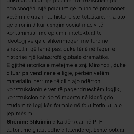
duke prodhuar një polaritet të rrezikshëm për
cdo shoqëri. Një polaritet që mund të prodhohet
vetëm në guzhinat historiciste totalitare, nga ato
që ofronin dikur ushqim social masiv të
kontaminuar me opiumin intelektual të
ideologjive që u shkërrmoqën me turp në
shekullin që lamë pas, duke lënë në faqen e
historisë një katastrofë globale dramatike.
E gjithë retorika e mëtejme e znj. Minxhozi, duke
cituar pa vend nene e ligje, përbën vetëm
materialin inert me të cilin ajo ndërton
konstruksionin e vet të paqendrueshëm logjik,
konstruksion që do të mbeste në klasë çdo
student të logjikës formale në fakultetin ku ajo
jep mësim.
Shënim:
Shkrimin e ka dërguar në PTF
autori, me ç’rast edhe e falënderoj. Është botuar