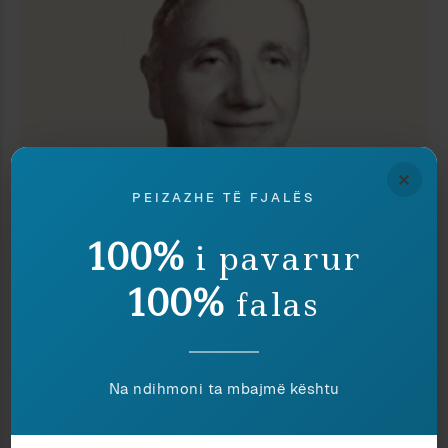
×
PEIZAZHE TË FJALËS
Kujtime
Jonida Xhyra-Entorf
100%
i pavarur
EN VOYAGE AVEC MONSIEUR
PAPARISTO (II)
100%
falas
PA KOMENTE
Na ndihmoni ta mbajmë kështu
Epiriot
13 January 2011 at 9:32 am