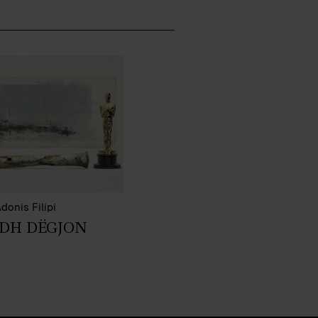
donis Filipi
ADH DËGJON