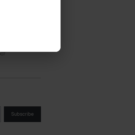
ËNGRI QENIN
007
Subscribe