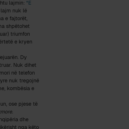
shtu lajmin:
“E
 lajm nuk lë
 e fajtorët,
ma shpëtohet
uar) triumfon
ërtetë e kryen
ejuarën. Dy
truar. Nuk dihet
mori në telefon
ëtyre nuk tregojnë
jme, kombësia e
un, ose pjese të
kmore
.
hqipëria dhe
kërisht nga këto