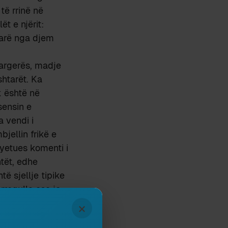
të rrinë në
ët e njërit:
parë nga djem
Margerës, madje
shtarët. Ka
 është në
sensin e
a vendi i
jellin frikë e
syetues komenti i
ntët, edhe
ë sjellje tipike
rregulla ose jo,
t me këto
×