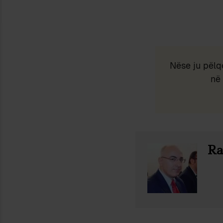
Nëse ju pëlq
në 
Ra