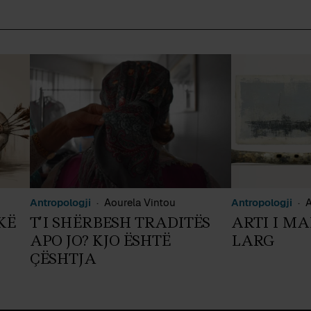
Antropologji
Aourela Vintou
Antropologji
A
KË
T’I SHËRBESH TRADITËS
ARTI I M
APO JO? KJO ËSHTË
LARG
ÇËSHTJA