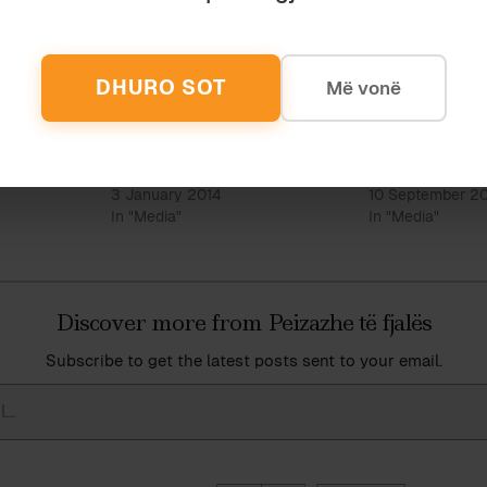
ë të më thotë: “Mos je Pishaku? Sa paske ndryshuar!”.
DHURO SOT
Më vonë
RRJETA E TJETRIT
SHQIPTARI QË H
3 January 2014
10 September 2
In "Media"
In "Media"
Discover more from Peizazhe të fjalës
Subscribe to get the latest posts sent to your email.