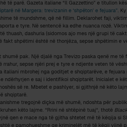
adhë të parë. Gazeta italiane “Il Gazzettino” e titullon kë
ptarë në Margera: trevizanin e ‘shpëton’ e fejuara”
. Ky
hime të mundshme, që në fillim. Deklarohet faji, viktima
porta e tyre. Në sentencë ka edhe nuanca rozë. Vikti
i të thuash, dashuria (sidomos ajo mes një grupi të cakt
ë fakt shpëtimi është në thonjëza, sepse shpëtimin e v
 shumë pak. Një djalë nga Trevizo paska qenë me të f
 rrahur, sepse njëri prej e tyre e ndjente veten të vësh
 italiani mbrohej nga goditjet e shqiptarëve, e fejuara 
me ndërhyrjen e saj i identifikoi shqiptarët. Inicialet e k
shës së re. Mbetet e pashlyer, si gjithnjë në këto la
ë shqiptarë.
tanishme tregojnë diçka më shumë, ndoshta për publik
 shkruhen këto lajme. “Rrini në shtëpinë tuaj“, thotë
Blac
jnë qen e mace nga të gjitha shtetet më të këqija si S
shtë e pamohueshme qe kriminelët më të këqij vijnë pi