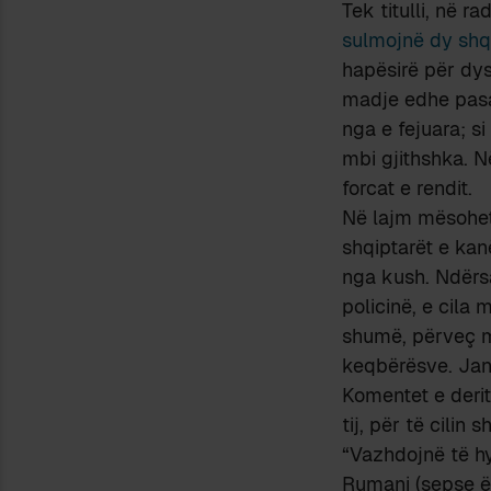
Tek titulli, në r
sulmojnë dy shqi
hapësirë për dys
madje edhe pasa
nga e fejuara; s
mbi gjithshka. N
forcat e rendit.
Në lajm mësohet
shqiptarët e kanë
nga kush. Ndërsa
policinë, e cila 
shumë, përveç mo
keqbërësve. Jan
Komentet e deri
tij, për të cilin
“Vazhdojnë të hy
Rumani (sepse ë