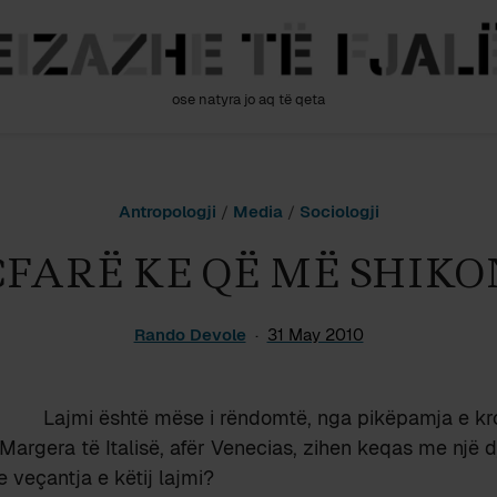
ose natyra jo aq të qeta
Antropologji
/
Media
/
Sociologji
ÇFARË KE QË MË SHIKO
Rando Devole
31 May 2010
Lajmi është mëse i rëndomtë, nga pikëpamja e kr
Margera të Italisë, afër Venecias, zihen keqas me një dj
 veçantja e këtij lajmi?