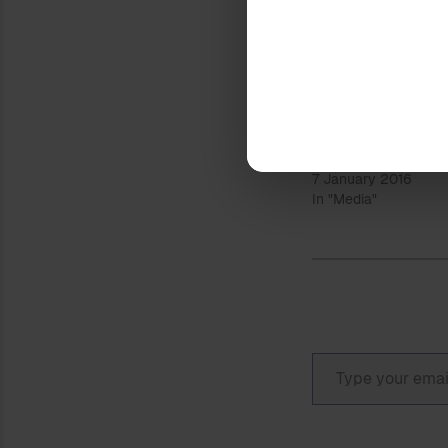
Rreziku është q
Ndaje:
LOJA ME ZARAR
7 January 2016
In "Media"
Type your email…