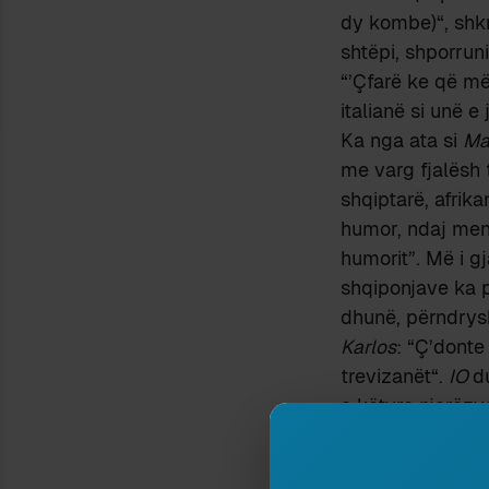
dy kombe)“, sh
shtëpi, shporruni
“’Çfarë ke që më
italianë si unë e
Ka nga ata si
Ma
me varg fjalësh 
shqiptarë, afrika
humor, ndaj mend
humorit”. Më i g
shqiponjave ka pl
dhunë, përndrysh
Karlos
: “Ç’donte 
trevizanët“.
IO
d
e këtyre njerëzv
le të shkojnë në
ngjarje”.