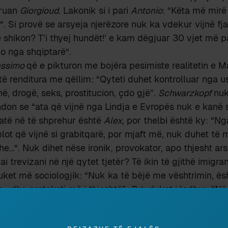
kruan
Giorgioud
. Lakonik si i pari
Antonio
: “Këta më mirë 
“. Si provë se arsyeja njerëzore nuk ka vdekur vijnë fjal
 shikon? T’i thyej hundët!’ e kam dëgjuar 30 vjet më 
 jo nga shqiptarë“.
ssimo
që e pikturon me bojëra pesimiste realitetin e 
të renditura me qëllim: “Qyteti duhet kontrolluar nga u
në, drogë, seks, prostitucion, çdo gjë”.
Schwarzkopf
nuk
on se “ata që vijnë nga Lindja e Evropës nuk e kanë 
jatë në të shprehur është
Alex
, por thelbi është ky: “Ng
ot që vijnë si grabitqarë, por mjaft më, nuk duhet të mb
e…“. Nuk dihet nëse ironik, provokator, apo thjesht ar
ai trevizani në një qytet tjetër? Të ikin të gjithë imigra
uket më sociologjik: “Nuk ka të bëjë me vështrimin, ësht
e… dhe preteksti më i thjeshtë”.
Rdz
duket i lodhur: “Në 
 Shqipëri të shfryjnë dhunën e tyre: jemi ngopur vërte