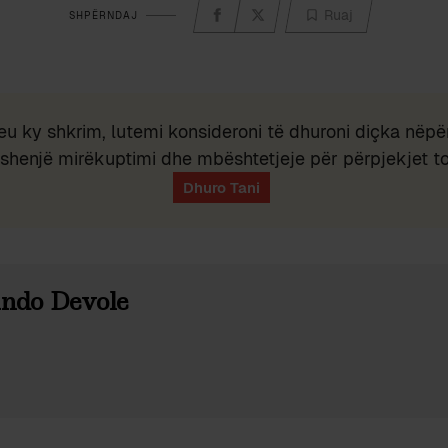
Ruaj
SHPËRNDAJ
eu ky shkrim, lutemi konsideroni të dhuroni diçka nëpër
shenjë mirëkuptimi dhe mbështetjeje për përpjekjet t
ndo Devole