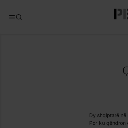
Search
for:
Dy shqiptarë në 
Por ku qëndron e