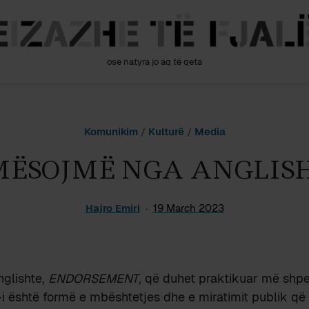
ose natyra jo aq të qeta
Komunikim
/
Kulturë
/
Media
MËSOJMË NGA ANGLIS
Hajro Emiri
19 March 2023
nglishte,
ENDORSEMENT
, që duhet praktikuar më shpe
-i është formë e mbështetjes dhe e miratimit publik që 