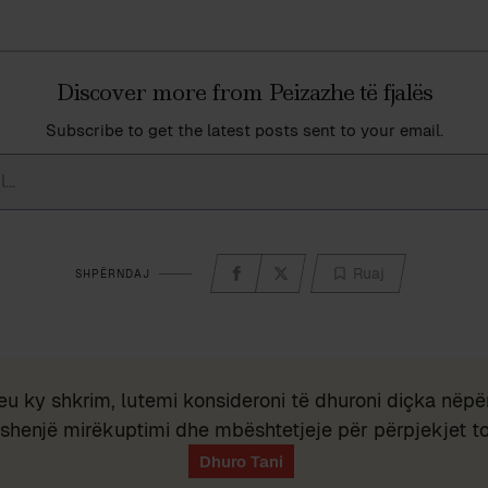
Discover more from Peizazhe të fjalës
Subscribe to get the latest posts sent to your email.
Ruaj
SHPËRNDAJ
eu ky shkrim, lutemi konsideroni të dhuroni diçka nëpër
shenjë mirëkuptimi dhe mbështetjeje për përpjekjet t