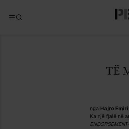
Search
for:
TË 
nga
Hajro Emiri
Ka një fjalë në a
ENDORSEMENT