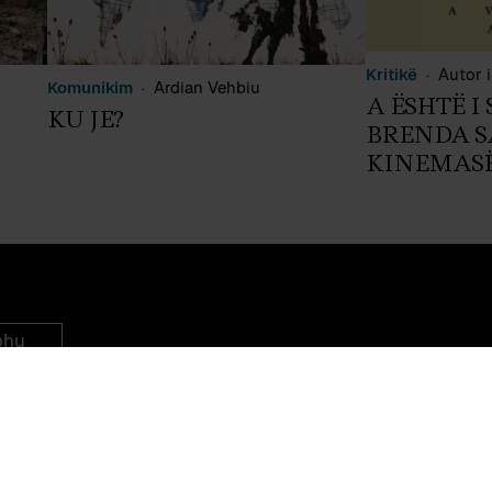
Kritikë
Autor i
Komunikim
Ardian Vehbiu
A ËSHTË I
KU JE?
BRENDA S
KINEMASË
ohu
1375 — NDALOHET RIPRODHIMI PA LEJEN EKSPLICITE TË NJË ADMINISTRA