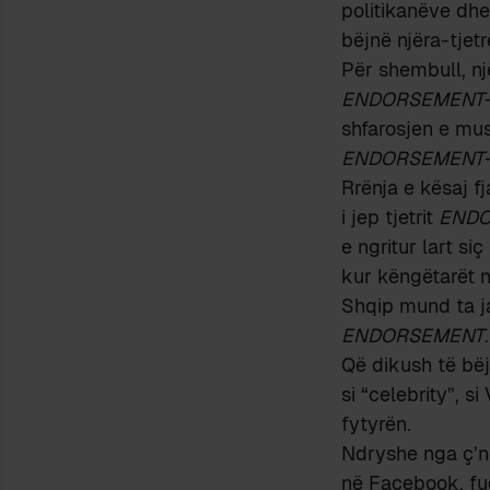
politikanëve dhe
bëjnë njëra-tjet
Për shembull, një
ENDORSEMENT
shfarosjen e mus
ENDORSEMENT
Rrënja e kësaj fj
i jep tjetrit
END
e ngritur lart s
kur këngëtarët n
Shqip mund ta ja
ENDORSEMENT
.
Që dikush të bë
si “celebrity”, si
fytyrën.
Ndryshe nga ç’
në Facebook, fu