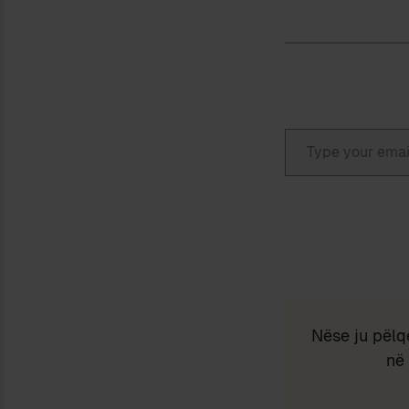
Type your email…
Nëse ju pëlq
në 