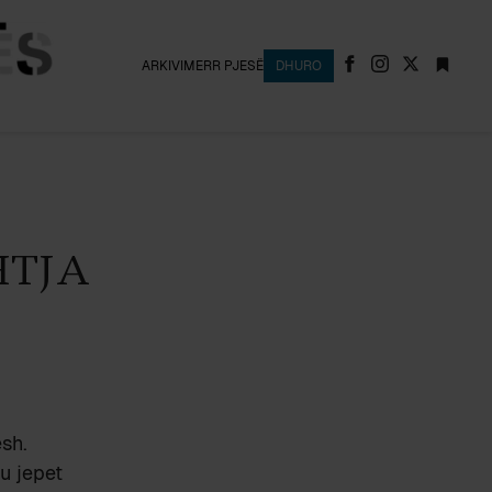
ARKIVI
MERR PJESË
DHURO
HTJA
sh.
u jepet