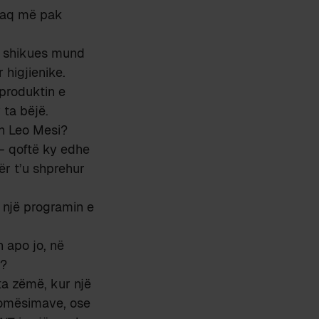
, aq më pak
ra shikues mund
 higjienike.
 produktin e
 ta bëjë.
on Leo Mesi?
– qoftë ky edhe
ër t’u shprehur
n një programin e
 apo jo, në
n?
ta zëmë, kur një
romësimave, ose