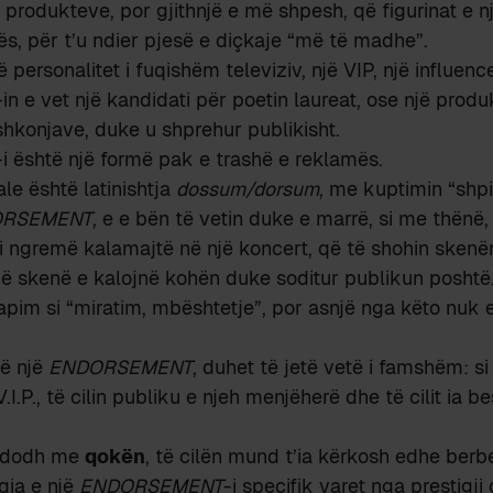
 produkteve, por gjithnjë e më shpesh, që figurinat e nj
rës, për t’u ndier pjesë e diçkaje “më të madhe”.
 personalitet i fuqishëm televiziv, një VIP, një influenc
-in e vet një kandidati për poetin laureat, ose një produ
hkonjave, duke u shprehur publikisht.
-i është një formë pak e trashë e reklamës.
ale është latinishtja
dossum/dorsum
, me kuptimin “shpin
ORSEMENT
, e e bën të vetin duke e marrë, si me thënë
iç i ngremë kalamajtë në një koncert, që të shohin sken
ë skenë e kalojnë kohën duke soditur publikun poshtë
pim si “miratim, mbështetje”, por asnjë nga këto nuk e
jë një
ENDORSEMENT
, duhet të jetë vetë i famshëm: si
 V.I.P., të cilin publiku e njeh menjëherë dhe të cilit ia 
ndodh me
qokën
, të cilën mund t’ia kërkosh edhe berbe
qia e një
ENDORSEMENT
-i specifik varet nga prestigji