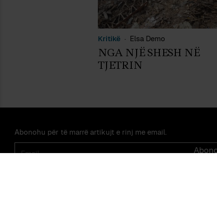
Kritikë
Elsa Demo
NGA NJË SHESH NË
TJETRIN
Abonohu për të marrë artikujt e rinj me email.
Email
Abon
© PEIZAZHE TË FJALËS — ISSN 2475-