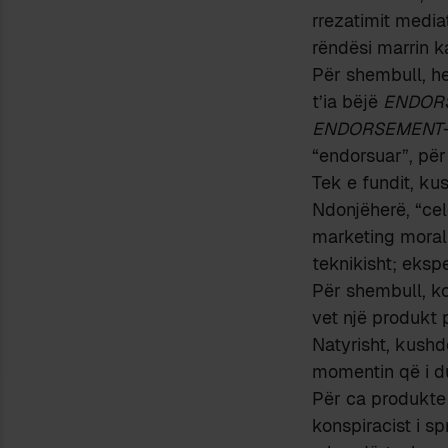
rrezatimit media
rëndësi marrin k
Për shembull, he
t’ia bëjë
ENDOR
ENDORSEMENT
“endorsuar”, për
Tek e fundit, ku
Ndonjëherë, “ce
marketing moral 
teknikisht; ekspe
Për shembull, ko
vet një produkt 
Natyrisht, kushd
momentin që i du
Për ca produkte 
konspiracist i s