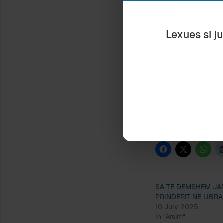
urban, nga ata me
njëjtin çanak dh
Lexues si j
(Ky autobus në f
ENDORSEMENT
humbur frymën e 
bëjnë majmunët, 
Ç’peshë ngre dall
themelor “NE dh
(c) 2023 Hajro Em
Ndaje:
SA TË DËMSHËM JA
PRINDËRIT NË LIBRA
10 July 2025
In "Arsim"