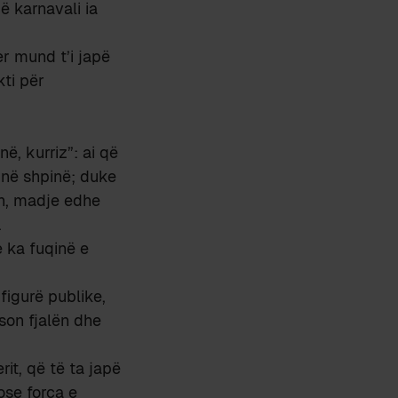
ë karnavali ia
er mund t’i japë
kti për
ë, kurriz”: ai që
, në shpinë; duke
ën, madje edhe
.
 ka fuqinë e
 figurë publike,
beson fjalën dhe
rit, që të ta japë
 ose forca e