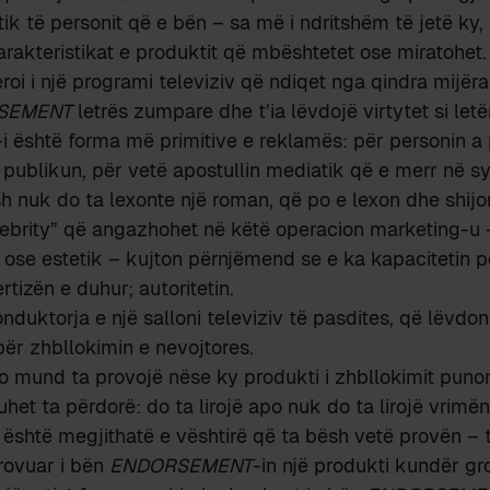
tik të personit që e bën – sa më i ndritshëm të jetë ky
arakteristikat e produktit që mbështetet ose miratohet.
roi i një programi televiziv që ndiqet nga qindra mijë
SEMENT
letrës zumpare dhe t’ia lëvdojë virtytet si letër
-i është forma më primitive e reklamës: për personin a
 publikun, për vetë apostullin mediatik që e merr në sy
sh nuk do ta lexonte një roman, që po e lexon dhe shij
lebrity” që angazhohet në këtë operacion marketing-u 
ose estetik – kujton përnjëmend se e ka kapacitetin p
rtizën e duhur; autoritetin.
nduktorja e një salloni televiziv të pasdites, që lëvdo
për zhbllokimin e nevojtores.
o mund ta provojë nëse ky produkti i zhbllokimit punon
het ta përdorë: do ta lirojë apo nuk do ta lirojë vrimë
është megjithatë e vështirë që ta bësh vetë provën – 
provuar i bën
ENDORSEMENT
-in një produkti kundër g