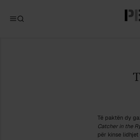
Search
for:
Të paktën dy gaz
Catcher in the R
për kinse lidhje