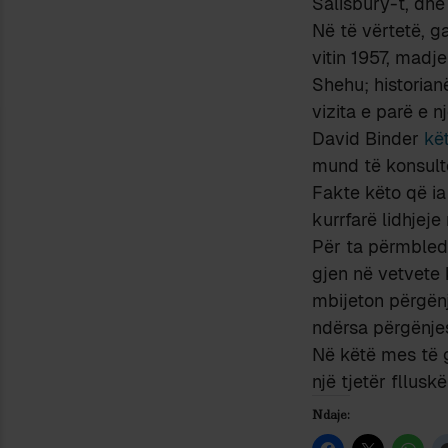
Salisbury-t, dhe
Në të vërtetë, ga
vitin 1957, madj
Shehu; historian
vizita e parë e 
David Binder
kë
mund të konsult
Fakte këto që ia
kurrfarë lidhjeje
Për ta përmbledh
gjen në vetvete 
mbijeton përgënj
ndërsa përgënjes
Në këtë mes të g
një tjetër fllusk
Ndaje: