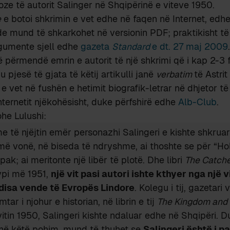
ioze të autorit Salinger në Shqipërinë e viteve 1950.
e
e botoi shkrimin e vet edhe në faqen në Internet, edh
ende mund të shkarkohet në versionin PDF; praktikisht të
rgumente sjell edhe
gazeta
Standard
e dt. 27 maj 2009
ë përmendë emrin e autorit të një shkrimi që i kap 2-3 
pjesë të gjata të këtij artikulli janë
verbatim
të Astrit 
 e vet në fushën e hetimit biografik-letrar në dhjetor të
nternetit njëkohësisht, duke përfshirë edhe
Alb-Club
.
he Lulushi:
e të njëjtin emër personazhi Salingeri e kishte shkruar
më vonë, në biseda të ndryshme, ai thoshte se për “Ho
pak; ai meritonte një libër të plotë. Dhe libri
The Catche
ypi më 1951,
një vit pasi autori ishte kthyer nga një vi
disa vende të Evropës Lindore
. Kolegu i tij, gazetari 
mtar i njohur e historian, në librin e tij
The Kingdom and
vitin 1950, Salingeri kishte ndaluar edhe në Shqipëri. D
në këtë pohim, mund të thuhet se
Salingeri është i p