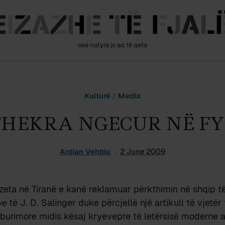
ose natyra jo aq të qeta
Kulturë
/
Media
THEKRA NGECUR NË FY
Ardian Vehbiu
2 June 2009
eta në Tiranë e kanë reklamuar përkthimin në shqip t
ye
të J. D. Salinger duke përcjellë një artikull të vjetër t
t burimore midis kësaj kryevepre të letërsisë moderne