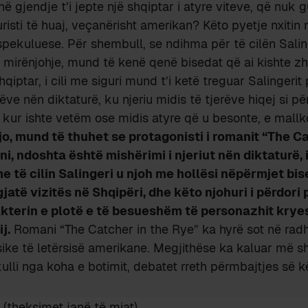
ë gjendje t’i jepte një shqiptar i atyre viteve, që nuk g
uristi të huaj, veçanërisht amerikan? Këto pyetje nxitin 
spekuluese. Për shembull, se ndihma për të cilën Salin
mirënjohje, mund të kenë qenë bisedat që ai kishte zh
hqiptar, i cili me siguri mund t’i ketë treguar Salingerit
ve nën diktaturë, ku njeriu midis të tjerëve hiqej si pë
, kur ishte vetëm ose midis atyre që u besonte, e mallk
jo, mund të thuhet se protagonisti i romanit “The Ca
i, ndoshta është mishërimi i njeriut nën diktaturë, i
 me të cilin Salingeri u njoh me hollësi nëpërmjet b
gjatë vizitës në Shqipëri, dhe këto njohuri i përdori 
akterin e plotë e të besueshëm të personazhit krye
j.
Romani “The Catcher in the Rye” ka hyrë sot në rad
ike të letërsisë amerikane. Megjithëse ka kaluar më 
lli nga koha e botimit, debatet rreth përmbajtjes së kët
 (theksimet janë të miat).