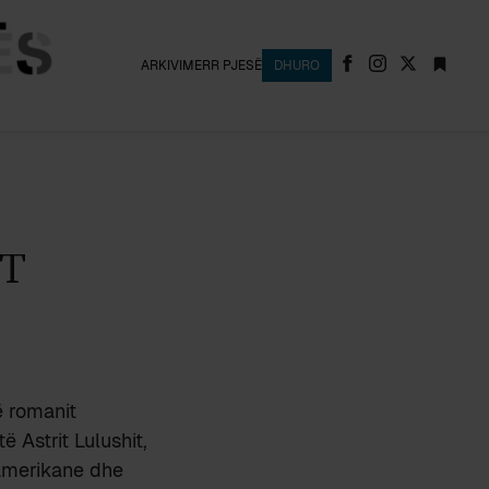
ARKIVI
MERR PJESË
DHURO
T
ë romanit
ë Astrit Lulushit,
 amerikane dhe