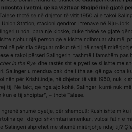
 ndoshta i vetmi, që ka vizituar Shqipërinë gjatë p
 Talese thotë se në dhjetor të vitit 1950 ai e takoi Salin
ë Union Station, stacioni qendror i trenave në Nju-Jork
lingeri u ndal para një kioske, duke thënë se gjatë qën
kishte njohur një person që e kishte ndihmuar shumë, p
rtolinë për t’ia dërguar mikut të tij në shenjë mirënjohje
ese e takoi përsëri Salingerin, tashmë i famshëm pas b
cher in the Rye
, dhe rastësisht e pyeti se si ishte me s
ëri. Salinger u mendua pak dhe i tha se, që nga koha ku
linën për Krishtlindje, në dhjetor të vitit 1950, nuk ki
rej tij. Në fakt, që nga ajo kohë, Salingeri kurrë nuk më
kun e tij shqiptar”, – thotë Talese.
ngrenë shumë pyetje, për shembull: Kush ishte miku i 
tolina që i dërgoi shkrimtari amerikan, vulosi fatin e mi
e Salingeri shprehet me shumë mirënjohje ndaj tij? Ç