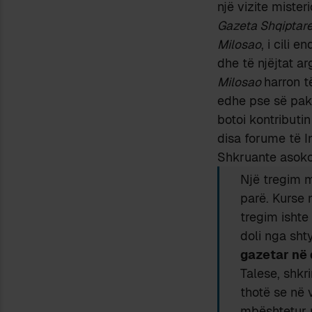
një vizite mister
Gazeta Shqiptar
Milosao
, i cili 
dhe të njëjtat a
Milosao
harron t
edhe pse së paku 
botoi kontributin
disa forume të I
Shkruante asoko
Një tregim m
parë. Kurse 
tregim ishte 
doli nga sht
gazetar në 
Talese, shkri
thotë se në 
mbështetur 