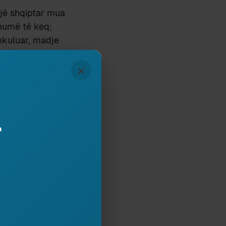
një shqiptar mua
shumë të keq;
pekuluar, madje
rimi i njeriut
×
t, do ta
amerikane kësaj
grafia e këtij
r
ore që kam kryer
se pikërisht në
jellin
nte tërheqjen
prej NYC në
, pak ditë pas