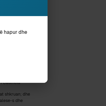
ade about
0 and relying
 readers for
të hapur dhe
acto
, po shtoj se,
sipërm, aq
moriae
, meqë
arit Salisbury
ncë për t’u
lat shkruan; dhe
Talese-s dhe