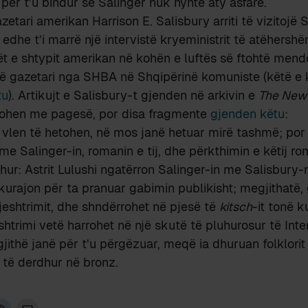
 për t’u bindur se Salinger nuk hynte aty asfare.
zetari amerikan Harrison E. Salisbury arriti të vizitojë 
e edhe t’i marrë një intervistë kryeministrit të atëher
ët e shtypit amerikan në kohën e luftës së ftohtë mendo
një gazetari nga SHBA në Shqipërinë komuniste (këtë e
tu
). Artikujt e Salisbury-t gjenden në arkivin e
The New 
ohen me pagesë, por disa fragmente
gjenden këtu
:
 vlen të hetohen, në mos janë hetuar mirë tashmë; po
 me Salinger-in, romanin e tij, dhe përkthimin e këtij r
ur: Astrit Lulushi ngatërron Salinger-in me Salisbury-
kurajon për ta pranuar gabimin publikisht; megjithatë, 
eshtrimit, dhe shndërrohet në pjesë të
kitsch
-it tonë k
htrimi vetë harrohet në një skutë të pluhurosur të Inter
jithë janë për t’u përgëzuar, meqë ia dhuruan folklorit
ë të derdhur në bronz.