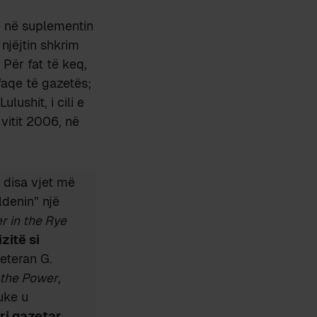
e në suplementin
 njëjtin shkrim
. Për fat të keq,
faqe të gazetës;
Lulushit, i cili e
 vitit 2006, në
 disa vjet më
ldenin” një
r in the Rye
zitë si
veteran G.
 the Power
,
uke u
ari gazetar