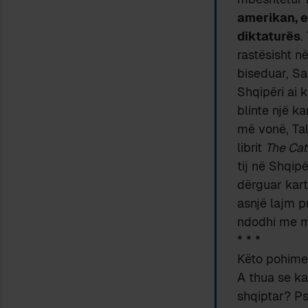
amerikan, e
diktaturës
.
rastësisht n
biseduar, Sa
Shqipëri ai 
blinte një ka
më vonë, Tal
librit
The Cat
tij në Shqip
dërguar karto
asnjë lajm p
ndodhi me mi
* * *
Këto pohime 
A thua se kar
shqiptar? Ps