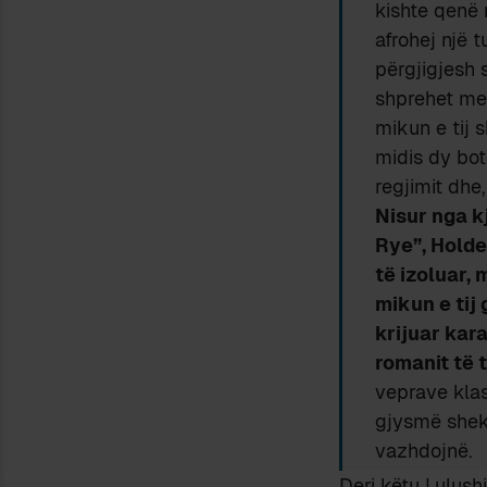
kishte qenë n
afrohej një t
përgjigjesh 
shprehet me 
mikun e tij s
midis dy botë
regjimit dhe
Nisur nga k
Rye”, Holden
të izoluar,
mikun e tij 
krijuar kar
romanit të ti
veprave klas
gjysmë sheku
vazhdojnë.
Deri këtu Lulushi