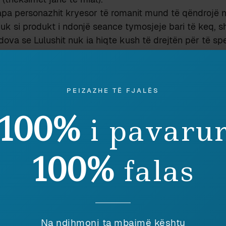
apa personazhit kryesor të romanit mund të qëndrojë 
k si produkt i ndonjë seance tymosjeje bari të keq, 
ova se Lulushit nuk ia hiqte kush të drejtën për të s
ë pa iu dridhur qerpiku se “Holdeni ndoshta është mishë
hqiptarit të izoluar…”, të cilat, po të merreshin seriozish
in interpretimin që i bën historia e letërsisë moderne 
PEIZAZHE TË FJALËS
ore.
tet Salinger në Shqipëri? Më duhet ta pohoj se mua bio
100%
i pavaru
ë ka interesuar kurrë, por me disa kërkime sipërfaqës
ë gjë e tillë nuk më rezulton. Në fillim të viteve 1950, o
tat e Tiranës, të frymëzuara nga scoop-i i Lulushit, e s
100%
falas
qipëri, Salinger merrej me budizëm zen dhe planifiko
s publike – që do ta realizonte në 1953, duke u larguar 
mpshire.
lluar vetë Lulushi, me një shënim të nxjerrë në Alb-Club
Na ndihmoni ta mbajmë kështu