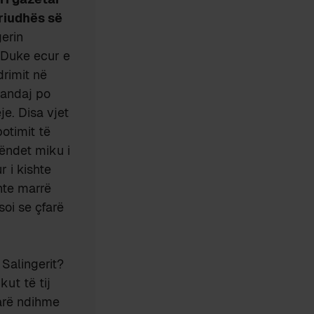
eriudhës së
gerin
. Duke ecur e
drimit në
randaj po
je. Disa vjet
otimit të
hëndet miku i
r i kishte
shte marrë
soi se çfarë
Salingerit?
kut të tij
farë ndihme