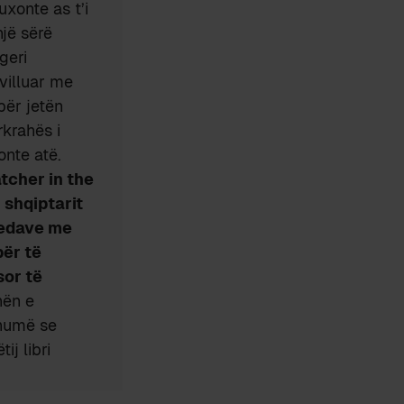
uxonte as t’i
një sërë
geri
villuar me
 për jetën
rkrahës i
onte atë.
tcher in the
 shqiptarit
isedave me
për të
sor të
hën e
shumë se
ij libri