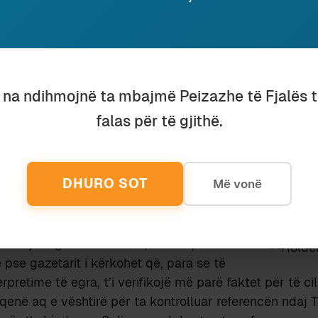
ullit kryesor.
lushi
befasisht në anglishte:
pology for misattribution of the comments originally m
ds who says that Sa[l]lisbury visited Albania during ’5
 I mistakenly took it as Salinger[i]. I do apologize to
u na ndihmojnë ta mbajmë Peizazhe të Fjalës 
ded misattribution.
falas për të gjithë.
 lexojnë gjuhën që përdori autori në këtë njoftim
post f
 shpjegon, të bardhë mbi të zezë, se artikulli i tij i më
ekulativ, mbështetet në një ngatërresë ose
lapsus
me
DHURO SOT
Më vonë
et e tij, nuk i referohet shkrimtarit Salinger, por gazet
këtu se të dyve u nis emri me
S
, çka nuk është koincide
ithë bëjmë gabime të tilla (më ka qëlluar
pse gazetarit i kërkohet që, para se të
pretime të egra, t’i verifikojë më parë faktet për të ci
qenë aq e vështirë për ta kontrolluar referencën ndaj 