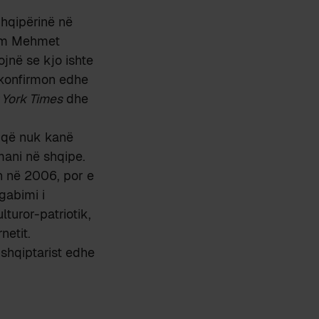
Shqipërinë në
shëm Mehmet
jnë se kjo ishte
 konfirmon edhe
York Times
dhe
r që nuk kanë
omani në shqipe.
n në 2006, por e
gabimi i
ulturor-patriotik,
netit.
 shqiptarist edhe