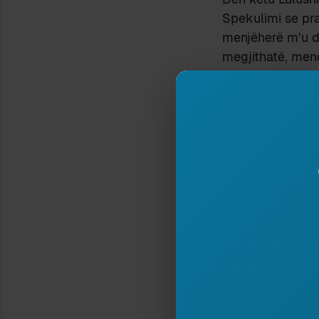
Spekulimi se pr
menjëherë m’u du
megjithatë, mend
edhe për të thën
nën diktaturë, i s
revolucionarizon
vepre aq themel
Po a ka qenë vër
shkrimtari nuk m
poshtë e lart, nj
atë kohë kur gaze
amerikanin në Sh
totale prej jetë
Cornish, New Ha
Atëherë?
Misterin e ka fti