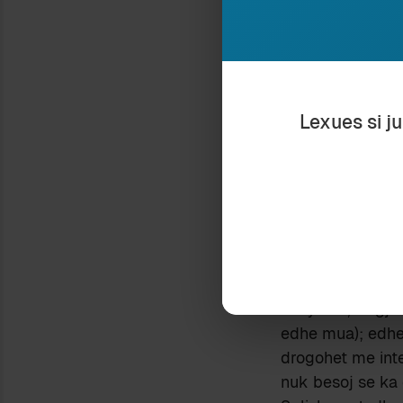
afishimit të artik
Shkroi pastaj Lu
This is an a
Talese’s wor
on my memory
Lexues si j
this uninten
Për ata që nuk e
në thelb, Lulushi
pamëshirshëm sp
Talese, në shënim
(duhet vërejtur 
shpërfillur).
Natyrisht, të gj
edhe mua); edhe 
drogohet me inter
nuk besoj se ka 