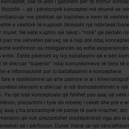
konceptet, ose të jesh I gatshëm për të thithur koncept
r filozofik – që i përdorojnë konceptet më shumë se tek
miljarizuar me çështjet që trajtohen e kemi të vështir
 është e vështirë të kuptosh tërësisht një ndërtesë/ba
r muret. Në këtë kuptim një tekst i “mirë” që përbën ris
ë pari me vetveten përveç se e hap atë ndaj konceptesh
rkohë konfirmon sa inteligjencën aq edhe eksperiencën
n kritik. Është pikërisht ky lloj ballafaqimi që e bën ko
t të shkruar “superior” ndaj komunikimeve të tjera të c
in e informacionit por jo ballafaqimin e koncepteve.
 fare e rastësishme që arte pamore si ai i kinematogra
j punësoi skenarin e shkruar si një domosdoshmëri e një
i. Pa një linjë konceptuale që fshihet pas asaj që vetë
hënon, prezantimi i tyre do mbetej i cekët dhe pre e 
 asaj ç’ka prezantojnë në pamje të parë imazhet, ato
 mendimi që nuk prezantohet drejtëpërdrejt nga ato si 
ënteksti që i përforcon. Duhet thënë se një nënvleftësim