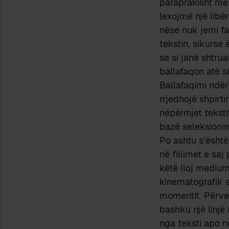
paraprakisht me 
lexojmë një libë
nëse nuk jemi fa
tekstin, sikurse
se si janë shtrua
ballafaqon atë s
Ballafaqimi ndë
rrjedhojë shpirti
nëpërmjet teksti
bazë seleksionim
Po ashtu s’është
në fillimet e sa
këtë lloj medium
kinematografik s
momentit. Përveç
bashku një linjë
nga teksti apo n