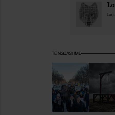
Lo
Lorj
TË NGJASHME