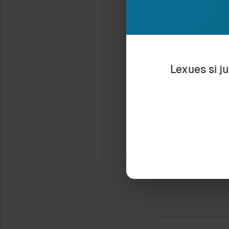
mundësohet nga 
se 140 karaktere
mesazhin “drejtë
terthortë” që ka
Lexues si j
të shtresëzuar 
nuk ka nevojë t
Ndaje:
SHQIPJA GJUHË E 
26 August 2014
In "Gjuhësi"