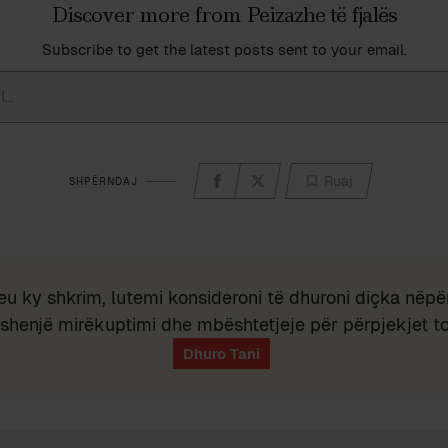
Discover more from Peizazhe të fjalës
Subscribe to get the latest posts sent to your email.
Ruaj
SHPËRNDAJ
eu ky shkrim, lutemi konsideroni të dhuroni diçka nëpër
shenjë mirëkuptimi dhe mbështetjeje për përpjekjet t