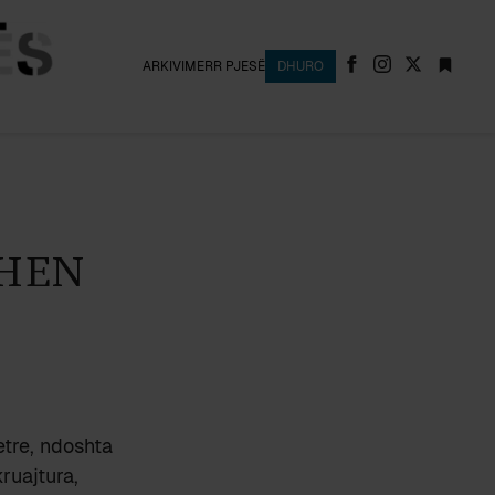
ARKIVI
MERR PJESË
DHURO
HEN
etre, ndoshta
ruajtura,