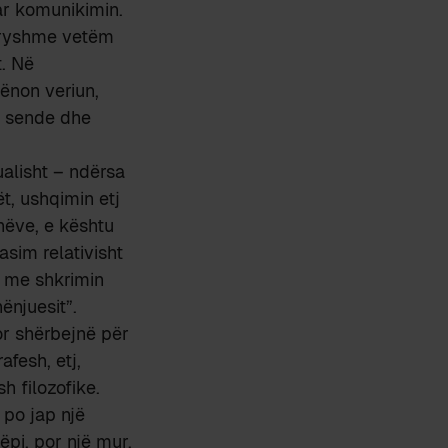
ar komunikimin.
ndryshme vetëm
t. Në
ënon veriun,
), sende dhe
alisht – ndërsa
t, ushqimin etj
shëve, e kështu
asim relativisht
a me shkrimin
ënjuesit”.
or shërbejnë për
afesh, etj,
 filozofike.
 po jap një
ëpi, por një mur.