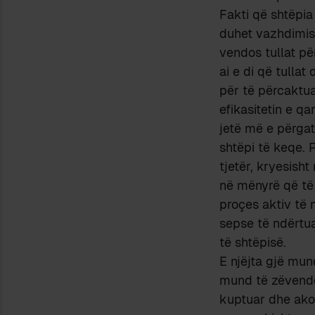
Fakti që shtëpia
duhet vazhdimish
vendos tullat për
ai e di që tulla
për të përcaktua
efikasitetin e qa
jetë më e përgat
shtëpi të keqe. P
tjetër, kryesish
në mënyrë që të 
proçes aktiv të 
sepse të ndërtuar
të shtëpisë.
E njëjta gjë mun
mund të zëvendë
kuptuar dhe ako