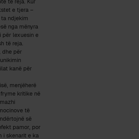
e të reja. Kur
stet e tjera –
ë ta ndjekim
nesë nga mënyra
i për lexuesin e
 të reja.
, dhe për
munikimin
ilat kanë për
fisë, menjëherë
 fryme kritike në
 imazhi
emocinove të
 ndërtojnë së
efekt pamor, por
 i skenarit e ka