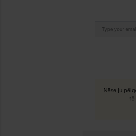
Type your email…
Nëse ju pëlq
në 