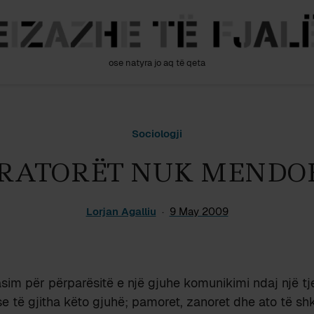
ose natyra jo aq të qeta
Sociologji
RATORËT NUK MENDO
Lorjan Agalliu
9 May 2009
asim për përparësitë e një gjuhe komunikimi ndaj një tj
e të gjitha këto gjuhë; pamoret, zanoret dhe ato të shk