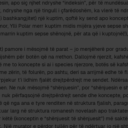
sin, apo siç njhet ndryshe “indeksin”, për të mundësu
r, ndryshe nga një tingull i çfarëdoshëm, ka vlerë të 
(i bashkangjitet) një kuptim, qoftë ky send apo koncep
r, Ylli Polar merr kuptim midis mijëra yjeve sepse sh
t marrin kuptim sepse shënojnë, për ata që i kuptojnë(!
t) pamore i mësojmë të parat – jo menjëherë por gradu
jshëm për botën që na rrethon. Dallojmë njerzit, kafshë
ë me to koncepte si ai i species njerzore, botës së kaf
 zërin, të folurën, po ashtu, deri sa arrijmë edhe të fl
rpjekur t’i lidhim fjalët drejtpërdrejt me sendet. Ndërs
en. Ne nuk mësojmë “shënjuesin”, por “shënjuesin e sh
) nuk përfaqsojnë drejtpërdrejt sende dhe koncepte, p
ë që nga ana e tyre renditen në struktura fjalish, paragr
ar larg në struktura romanesh novelash apo traktatesh
 këtë (konceptin e “shënjuesit të shënjuesit”) më saktë
. Një murator e përdor tullën për të ndërtuar jo një sht