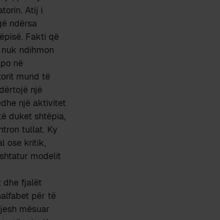
rin. Atij i
që ndërsa
tëpisë. Fakti që
, nuk ndihmon
apo në
torit mund të
dërtojë një
edhe një aktivitet
të duket shtëpia,
tron tullat. Ky
 ose kritik,
rshtatur modelit
 dhe fjalët
alfabet për të
 jesh mësuar