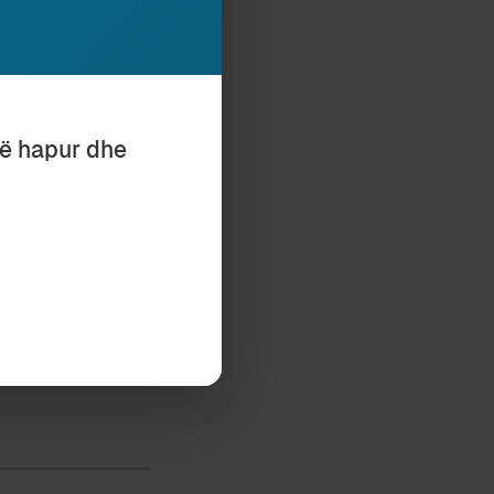
hësesi në më pak
 për ta përcjell
teri “i
 të shërbej për
të hapur dhe
 edhe muratori
TOJMË, QYTETIN
N?