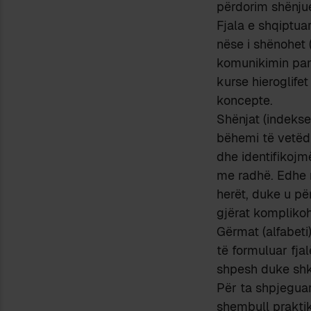
përdorim shënjue
Fjala e shqiptua
nëse i shënohet 
komunikimin pamo
kurse hieroglife
koncepte.
Shënjat (indekse
bëhemi të vetëdi
dhe identifikojm
me radhë. Edhe me
herët, duke u pë
gjërat komplikoh
Gërmat (alfabeti
të formuluar fjal
shpesh duke shku
Për ta shpjeguar
shembull praktik