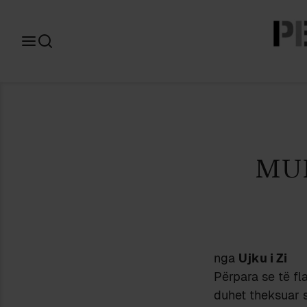
Search
for:
MU
nga
Ujku i Zi
Përpara se të fl
duhet theksuar s