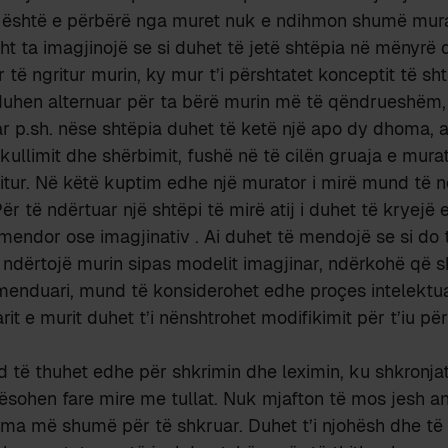
 është e përbërë nga muret nuk e ndihmon shumë murato
t ta imagjinojë se si duhet të jetë shtëpia në mënyrë 
 të ngritur murin, ky mur t’i përshtatet konceptit të sh
t duhen alternuar për ta bërë murin më të qëndrueshëm
r p.sh. nëse shtëpia duhet të ketë një apo dy dhoma, 
rkullimit dhe shërbimit, fushë në të cilën gruaja e mura
itur. Në këtë kuptim edhe një murator i mirë mund të n
ër të ndërtuar një shtëpi të mirë atij i duhet të kryejë 
t mendor ose imagjinativ . Ai duhet të mendojë se si do 
ndërtojë murin sipas modelit imagjinar, ndërkohë që sh
menduari, mund të konsiderohet edhe proçes intelektual
it e murit duhet t’i nënshtrohet modifikimit për t’iu pë
d të thuhet edhe për shkrimin dhe leximin, ku shkronjat
sohen fare mire me tullat. Nuk mjafton të mos jesh an
ma më shumë për të shkruar. Duhet t’i njohësh dhe të