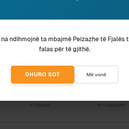
po ky tekst, dhe ne sot e përdorim të shtrënguar gjit
, nëpër ekrane minikomjuterash dhe telefonash celular,
 përdrejtë”, kjo nuk besoj se e zhvesh tekstin nga karak
 si “shënjues i shënjuesit”. Teksti mendoj se do vazhdoj
u na ndihmojnë ta mbajmë Peizazhe të Fjalës 
konceptet dhe mendimin, pavarësisht se në kohën tonë
ë mendohet më.
falas për të gjithë.
DHURO SOT
Më vonë
MOSHUAR?
HAKMARRJA GJUHËSORE E
KË TË REHABILI
UINSTONIT
APO ARKITEKTI
28 October 2020
9 April 2016
In "Gjuhësi"
In "Urbanistikë"